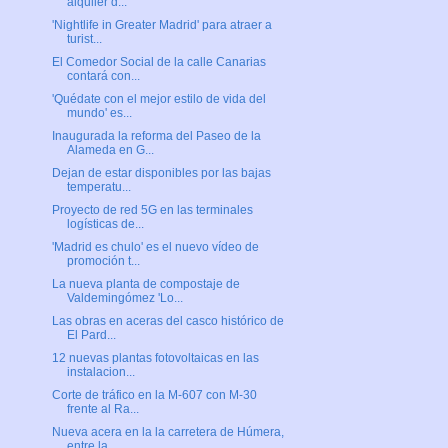
alquiler d...
'Nightlife in Greater Madrid' para atraer a
turist...
El Comedor Social de la calle Canarias
contará con...
'Quédate con el mejor estilo de vida del
mundo' es...
Inaugurada la reforma del Paseo de la
Alameda en G...
Dejan de estar disponibles por las bajas
temperatu...
Proyecto de red 5G en las terminales
logísticas de...
'Madrid es chulo' es el nuevo vídeo de
promoción t...
La nueva planta de compostaje de
Valdemingómez 'Lo...
Las obras en aceras del casco histórico de
El Pard...
12 nuevas plantas fotovoltaicas en las
instalacion...
Corte de tráfico en la M-607 con M-30
frente al Ra...
Nueva acera en la la carretera de Húmera,
entre la...