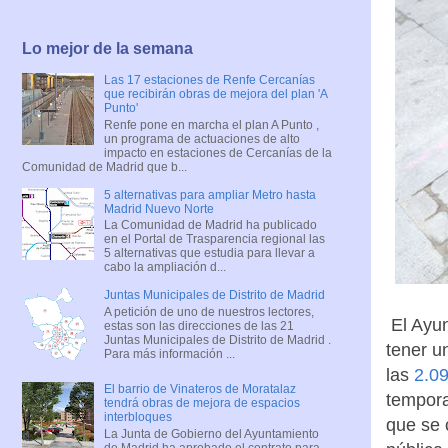
Lo mejor de la semana
Las 17 estaciones de Renfe Cercanías
que recibirán obras de mejora del plan 'A
Punto'
Renfe pone en marcha el plan A Punto ,
un programa de actuaciones de alto
impacto en estaciones de Cercanías de la
Comunidad de Madrid que b...
5 alternativas para ampliar Metro hasta
Madrid Nuevo Norte
La Comunidad de Madrid ha publicado
en el Portal de Trasparencia regional las
5 alternativas que estudia para llevar a
cabo la ampliación d...
Juntas Municipales de Distrito de Madrid
A petición de uno de nuestros lectores,
El Ayun
estas son las direcciones de las 21
Juntas Municipales de Distrito de Madrid .
tener u
Para más información ...
las
2.09
El barrio de Vinateros de Moratalaz
tempora
tendrá obras de mejora de espacios
interbloques
que se 
La Junta de Gobierno del Ayuntamiento
de Madrid ha aprobado el contrato para