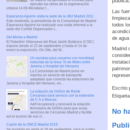
pública.
ejecutar las obras de la regeneración
urbana 14.06-Moratalaz I...
Las fue
Esperanza Aguirre visita la sede de la JMJ Madrid 2011
limpieza
Este mediodía, la presidenta de la Comunidad de Madrid
todos l
Esperanza Aguirre ha realizado una visita informal a la
sede del Comité Organizador L...
acondic
Del Moma a Madrid
de agua 
El Pabellón Villanueva del Real Jardín Botánico (CSIC)
expone desde el 22 de septiembre y hasta el 14 de
Madrid 
enero la exposición, On-Site, del M...
conside
Un eurotaxi para usuarios con movilidad
instalac
reducida de la línea 7b de Metro entre
Jarama y Hospital del Henares
patrimon
La Comunidad de Madrid pone en
represen
marcha un servicio de transporte
adaptado que conecta las estaciones de
Jarama y Hospital del Henares, en...
Escrito
La estación de Griñón de Renfe
Etiquet
Cercanías dará servicio con la extensión
de C-5 a Illescas
Adif recuperará y renovará la estación
ferroviaria de Griñón para que acoja
No ha
servicios de Cercanías Madrid y facilite
así el acceso de sus ci...
Publi
Cupón de la ONCE Madrid 2016
Se pondrán en venta el 28 de septiembre, para el sorteo