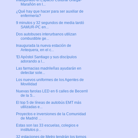
Inaugurado el Espacio Cultural Ortega-
Marañón en l...
¿Qué hay que hacer para ser auxiliar de
enfermería?
9 minutos y 32 segundos de media tardó
SAMUR-PC en...
Dos autobuses interurbanos utilizan
combustible ge...
Inaugurada la nueva estación de
Antequera, en el c...
'El Apóstol Santiago y sus discípulos
adorando a l...
Las farmacias madrileñas ayudarán en
detectar sole...
Los nuevos uniformes de los Agentes de
Movilidad
Nuevas farolas LED en 6 calles de Becerril
de la S...
El top 5 de líneas de autobús EMT más
utilizadas e...
Proyectos e inversiones de la Comunidad
de Madrid ...
Estas son las 33 escuelas, colegios e
institutos p...
32 estaciones de Metro tendrán los tornos