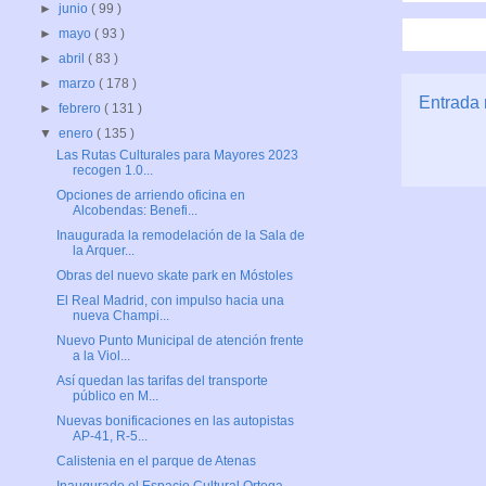
►
junio
( 99 )
►
mayo
( 93 )
►
abril
( 83 )
►
marzo
( 178 )
Entrada 
►
febrero
( 131 )
▼
enero
( 135 )
Las Rutas Culturales para Mayores 2023
recogen 1.0...
Opciones de arriendo oficina en
Alcobendas: Benefi...
Inaugurada la remodelación de la Sala de
la Arquer...
Obras del nuevo skate park en Móstoles
El Real Madrid, con impulso hacia una
nueva Champi...
Nuevo Punto Municipal de atención frente
a la Viol...
Así quedan las tarifas del transporte
público en M...
Nuevas bonificaciones en las autopistas
AP-41, R-5...
Calistenia en el parque de Atenas