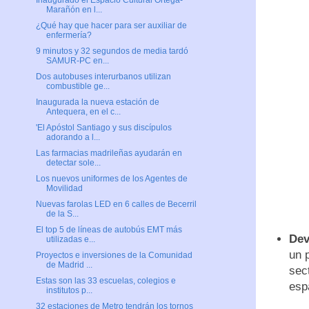
Inaugurado el Espacio Cultural Ortega-
Marañón en l...
¿Qué hay que hacer para ser auxiliar de
enfermería?
9 minutos y 32 segundos de media tardó
SAMUR-PC en...
Dos autobuses interurbanos utilizan
combustible ge...
Inaugurada la nueva estación de
Antequera, en el c...
'El Apóstol Santiago y sus discípulos
adorando a l...
Las farmacias madrileñas ayudarán en
detectar sole...
Los nuevos uniformes de los Agentes de
Movilidad
Nuevas farolas LED en 6 calles de Becerril
de la S...
El top 5 de líneas de autobús EMT más
Dev
utilizadas e...
un 
Proyectos e inversiones de la Comunidad
de Madrid ...
sec
Estas son las 33 escuelas, colegios e
esp
institutos p...
32 estaciones de Metro tendrán los tornos