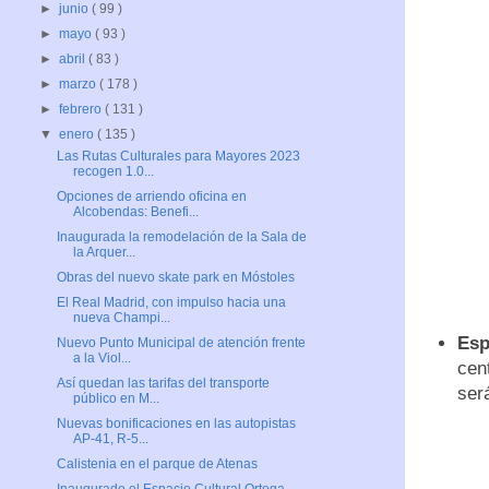
►
junio
( 99 )
►
mayo
( 93 )
►
abril
( 83 )
►
marzo
( 178 )
►
febrero
( 131 )
▼
enero
( 135 )
Las Rutas Culturales para Mayores 2023
recogen 1.0...
Opciones de arriendo oficina en
Alcobendas: Benefi...
Inaugurada la remodelación de la Sala de
la Arquer...
Obras del nuevo skate park en Móstoles
El Real Madrid, con impulso hacia una
nueva Champi...
Esp
Nuevo Punto Municipal de atención frente
a la Viol...
cen
Así quedan las tarifas del transporte
será
público en M...
Nuevas bonificaciones en las autopistas
AP-41, R-5...
Calistenia en el parque de Atenas