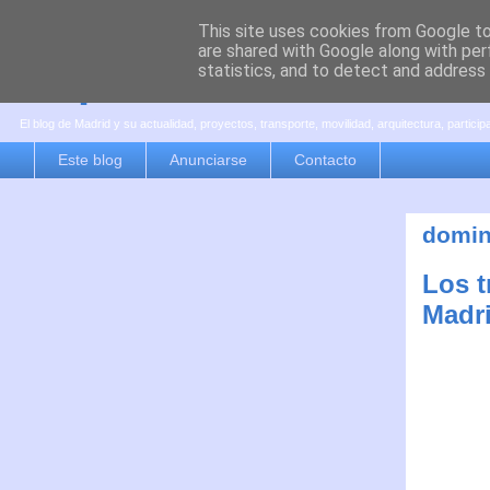
This site uses cookies from Google to 
are shared with Google along with per
es por madrid
statistics, and to detect and address
El blog de Madrid y su actualidad, proyectos, transporte, movilidad, arquitectura, partici
Este blog
Anunciarse
Contacto
domin
Los t
Madr