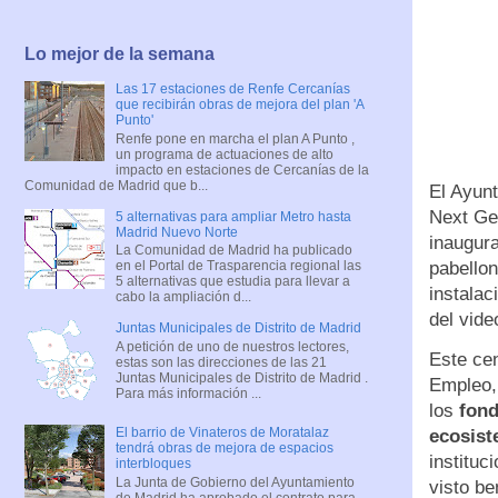
Lo mejor de la semana
Las 17 estaciones de Renfe Cercanías
que recibirán obras de mejora del plan 'A
Punto'
Renfe pone en marcha el plan A Punto ,
un programa de actuaciones de alto
impacto en estaciones de Cercanías de la
Comunidad de Madrid que b...
El Ayunt
Next Gen
5 alternativas para ampliar Metro hasta
Madrid Nuevo Norte
inaugur
La Comunidad de Madrid ha publicado
pabellon
en el Portal de Trasparencia regional las
5 alternativas que estudia para llevar a
instalac
cabo la ampliación d...
del vide
Juntas Municipales de Distrito de Madrid
A petición de uno de nuestros lectores,
Este ce
estas son las direcciones de las 21
Juntas Municipales de Distrito de Madrid .
Empleo, 
Para más información ...
los
fond
El barrio de Vinateros de Moratalaz
ecosist
tendrá obras de mejora de espacios
instituc
interbloques
La Junta de Gobierno del Ayuntamiento
visto be
de Madrid ha aprobado el contrato para