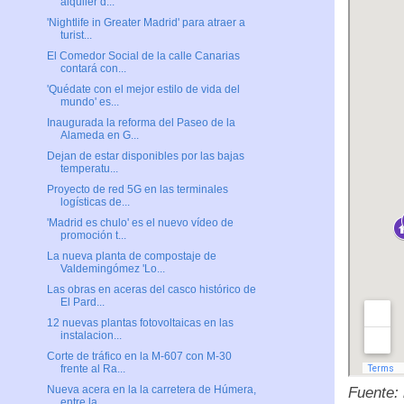
alquiler d...
'Nightlife in Greater Madrid' para atraer a
turist...
El Comedor Social de la calle Canarias
contará con...
'Quédate con el mejor estilo de vida del
mundo' es...
Inaugurada la reforma del Paseo de la
Alameda en G...
Dejan de estar disponibles por las bajas
temperatu...
Proyecto de red 5G en las terminales
logísticas de...
'Madrid es chulo' es el nuevo vídeo de
promoción t...
La nueva planta de compostaje de
Valdemingómez 'Lo...
Las obras en aceras del casco histórico de
El Pard...
12 nuevas plantas fotovoltaicas en las
instalacion...
Corte de tráfico en la M-607 con M-30
frente al Ra...
Nueva acera en la la carretera de Húmera,
Fuente:
entre la...