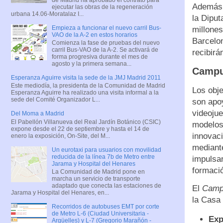
Además d
ejecutar las obras de la regeneración
urbana 14.06-Moratalaz I...
la Diput
Empieza a funcionar el nuevo carril Bus-
millones
VAO de la A-2 en estos horarios
Barcelon
Comienza la fase de pruebas del nuevo
carril Bus-VAO de la A-2. Se activará de
recibirá
forma progresiva durante el mes de
agosto y la primera semana...
Campu
Esperanza Aguirre visita la sede de la JMJ Madrid 2011
Este mediodía, la presidenta de la Comunidad de Madrid
Los obj
Esperanza Aguirre ha realizado una visita informal a la
sede del Comité Organizador L...
son apoy
videojue
Del Moma a Madrid
El Pabellón Villanueva del Real Jardín Botánico (CSIC)
modelos
expone desde el 22 de septiembre y hasta el 14 de
innovaci
enero la exposición, On-Site, del M...
mediante
Un eurotaxi para usuarios con movilidad
reducida de la línea 7b de Metro entre
impulsa
Jarama y Hospital del Henares
formació
La Comunidad de Madrid pone en
marcha un servicio de transporte
adaptado que conecta las estaciones de
El
Campu
Jarama y Hospital del Henares, en...
la Casa
Recorridos de autobuses EMT por corte
de Metro L-6 (Ciudad Universitaria -
Exp
Argüelles) y L-7 (Gregorio Marañón -