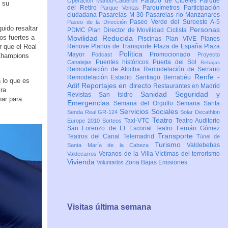
Palacio de Cibeles
Parque
Operación Mahou-Calderón
 su
del Retiro
Parquímetros
Participación
Parque Ventas
ciudadana
Pasarelas M-30
Pasarelas río Manzanares
Paseo Verde del Suroeste A-5
Paseo de la Dirección
uido resaltar
Personas
PDMC Plan Director de Movilidad Ciclista
os fuertes a
Movilidad Reducida
Piscinas
Plan VIVE
Planes
r que el Real
Renove
Planos de Transporte
Plaza de España
Plaza
Política
Mayor
Promocionado
Podcast
Proyecto
 Champions
Puentes históricos
Puerta del Sol
Canalejas
Rebajas
Remodelación de Atocha
Remodelación de Serrano
Renfe -
Remodelación Estadio Santiago Bernabéu
 lo que es
Adif
Reportajes en directo
Restaurantes en Madrid
tra
Sanidad
Seguridad y
Revistas
San Isidro
har para
Emergencias
Semana del Orgullo
Semana Santa
Servicios Sociales
Senda Real GR-124
Solar Decathlon
Teatro
Taxi-VTC
Teatro Auditorio
Europe 2010
Sorteos
San Lorenzo de El Escorial
Teatro Fernán Gómez
Transporte
Teatros del Canal
Telemadrid
Túnel de
Turismo
Valdebebas
Santa María de la Cabeza
Veranos de la Villa
Víctimas del terrorismo
Valdecarros
Vivienda
Zona Bajas Emisiones
Voluntarios
Visitas última semana