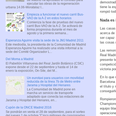
demostrado
ejecutar las obras de la regeneración
tiene la e
urbana 14.06-Moratalaz I...
rompió tod
Empieza a funcionar el nuevo carril Bus-
VAO de la A-2 en estos horarios
Nada es 
Comienza la fase de pruebas del nuevo
carril Bus-VAO de la A-2. Se activará de
Las casas
forma progresiva durante el mes de
acerca de 
agosto y la primera semana...
ser capaz 
Esperanza Aguirre visita la sede de la JMJ Madrid 2011
las cosas 
Este mediodía, la presidenta de la Comunidad de Madrid
Esperanza Aguirre ha realizado una visita informal a la
Las remont
sede del Comité Organizador L...
Real Madri
Del Moma a Madrid
presente t
El Pabellón Villanueva del Real Jardín Botánico (CSIC)
competición
expone desde el 22 de septiembre y hasta el 14 de
victoria po
enero la exposición, On-Site, del M...
En lo que 
Un eurotaxi para usuarios con movilidad
reducida de la línea 7b de Metro entre
Barcelona 
Jarama y Hospital del Henares
el título 
La Comunidad de Madrid pone en
conseguirl
marcha un servicio de transporte
adaptado que conecta las estaciones de
Rompieron 
Jarama y Hospital del Henares, en...
Champions 
Cupón de la ONCE Madrid 2016
equipo bla
Se pondrán en venta el 28 de septiembre, para el sorteo
operacion
del jueves 1 de octubre "Cinco millones de corazonadas