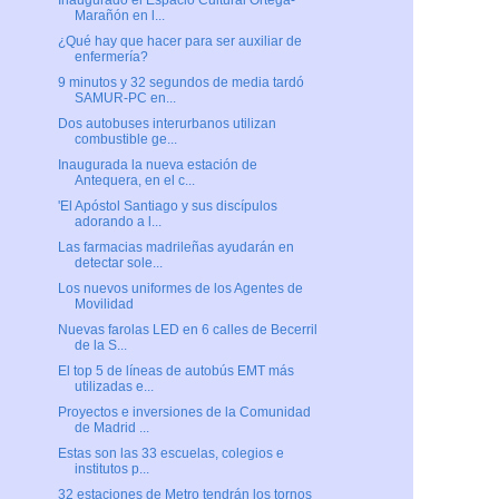
Inaugurado el Espacio Cultural Ortega-
Marañón en l...
¿Qué hay que hacer para ser auxiliar de
enfermería?
9 minutos y 32 segundos de media tardó
SAMUR-PC en...
Dos autobuses interurbanos utilizan
combustible ge...
Inaugurada la nueva estación de
Antequera, en el c...
'El Apóstol Santiago y sus discípulos
adorando a l...
Las farmacias madrileñas ayudarán en
detectar sole...
Los nuevos uniformes de los Agentes de
Movilidad
Nuevas farolas LED en 6 calles de Becerril
de la S...
El top 5 de líneas de autobús EMT más
utilizadas e...
Proyectos e inversiones de la Comunidad
de Madrid ...
Estas son las 33 escuelas, colegios e
institutos p...
32 estaciones de Metro tendrán los tornos