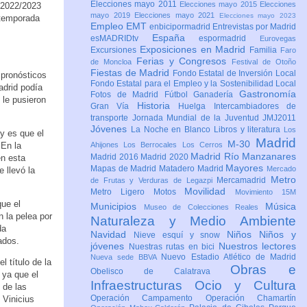
Elecciones mayo 2011
Elecciones mayo 2015
Elecciones
a 2022/2023
mayo 2019
Elecciones mayo 2021
Elecciones mayo 2023
 temporada
Empleo
EMT
enbicipormadrid
Entrevistas por Madrid
España
esMADRIDtv
espormadrid
Eurovegas
Exposiciones en Madrid
Excursiones
Familia
Faro
Ferias y Congresos
de Moncloa
Festival de Otoño
Fiestas de Madrid
Fondo Estatal de Inversión Local
 pronósticos
Fondo Estatal para el Empleo y la Sostenibilidad Local
adrid podía
Gastronomía
Fotos de Madrid
Fútbol
Ganadería
 le pusieron
Historia
Gran Vía
Huelga
Intercambiadores de
transporte
Jornada Mundial de la Juventud JMJ2011
Jóvenes
La Noche en Blanco
Libros y literatura
Los
y es que el
Madrid
M-30
 En la
Ahijones
Los Berrocales
Los Cerros
Madrid Río Manzanares
Madrid 2016
Madrid 2020
en esta
Mayores
Mapas de Madrid
Matadero Madrid
Mercado
e llevó la
Metro
Mercamadrid
de Frutas y Verduras de Legazpi
Movilidad
Metro Ligero
Motos
Movimiento 15M
que el
Municipios
Música
Museo de Colecciones Reales
 la pelea por
Naturaleza y Medio Ambiente
da
Navidad
Niños
Niños y
Nieve esquí y snow
ados.
jóvenes
Nuestros lectores
Nuestras rutas en bici
Nuevo Estadio Atlético de Madrid
Nueva sede BBVA
 título de la
Obras e
Obelisco de Calatrava
 ya que el
Infraestructuras
Ocio y Cultura
 de las
Operación Campamento
Operación Chamartín
Vinicius