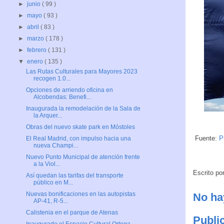
►
junio
( 99 )
►
mayo
( 93 )
►
abril
( 83 )
►
marzo
( 178 )
►
febrero
( 131 )
▼
enero
( 135 )
Las Rutas Culturales para Mayores 2023
recogen 1.0...
Opciones de arriendo oficina en
Alcobendas: Benefi...
Inaugurada la remodelación de la Sala de
la Arquer...
Obras del nuevo skate park en Móstoles
Fuente:
P
El Real Madrid, con impulso hacia una
nueva Champi...
Nuevo Punto Municipal de atención frente
a la Viol...
Escrito po
Así quedan las tarifas del transporte
público en M...
Nuevas bonificaciones en las autopistas
No ha
AP-41, R-5...
Calistenia en el parque de Atenas
Publi