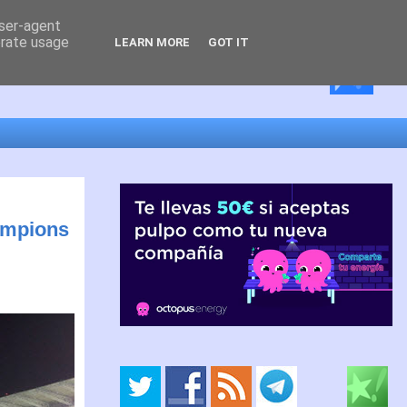
user-agent
erate usage
LEARN MORE
GOT IT
ampions