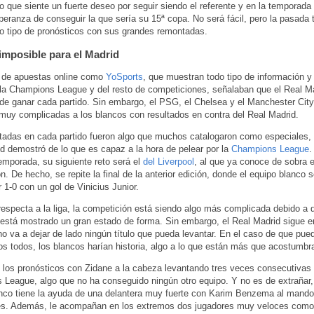
 que siente un fuerte deseo por seguir siendo el referente y en la temporad
speranza de conseguir la que sería su 15ª copa. No será fácil, pero la pasada
o tipo de pronósticos con sus grandes remontadas.
imposible para el Madrid
 de apuestas online como
YoSports
, que muestran todo tipo de información y
la Champions League y del resto de competiciones, señalaban que el Real M
de ganar cada partido. Sin embargo, el PSG, el Chelsea y el Manchester City
muy complicadas a los blancos con resultados en contra del Real Madrid.
adas en cada partido fueron algo que muchos catalogaron como especiales, 
d demostró de lo que es capaz a la hora de pelear por la
Champions League
.
emporada, su siguiente reto será el
del Liverpool
, al que ya conoce de sobra 
. De hecho, se repite la final de la anterior edición, donde el equipo blanco s
r 1-0 con un gol de Vinicius Junior.
respecta a la liga, la competición está siendo algo más complicada debido a 
está mostrado un gran estado de forma. Sin embargo, el Real Madrid sigue en
y no va a dejar de lado ningún título que pueda levantar. En el caso de que pue
os todos, los blancos harían historia, algo a lo que están más que acostumbr
los pronósticos con Zidane a la cabeza levantando tres veces consecutivas el
League, algo que no ha conseguido ningún otro equipo. Y no es de extrañar,
nco tiene la ayuda de una delantera muy fuerte con Karim Benzema al mando
es. Además, le acompañan en los extremos dos jugadores muy veloces como 