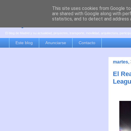
This site uses cookies from Google to 
are shared with Google along with per
es por madrid
statistics, and to detect and address 
El blog de Madrid y su actualidad, proyectos, transporte, movilidad, arquitectura, partici
Este blog
Anunciarse
Contacto
martes,
El Re
Leag