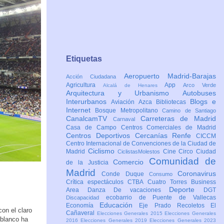
Etiquetas
Aeropuerto Madrid-Barajas
Acción Ciudadana
Agricultura
App
Arco Verde
Alcalá de Henares
Arquitectura y Urbanismo
Autobuses
Interurbanos
Blogs e
Aviación
Azca
Bibliotecas
Internet
Bosque Metropolitano
Camino de Santiago
CanalcamTV
Carreteras de Madrid
Carnaval
Casa de Campo
Centros Comerciales de Madrid
Centros Deportivos
Cercanías Renfe
CICCM
Centro Internacional de Convenciones de la Ciudad de
Ciclismo
Madrid
Cine
Circo
Ciudad
CiclistasMolestos
Comunidad de
Comercio
de la Justicia
Madrid
Coronavirus
Conde Duque
Consumo
Crítica espectáculos
CTBA Cuatro Torres Business
Deporte
Area
Danza
De vacaciones
DGT
ecobarrio de Puente de Vallecas
Discapacidad
Educación
Economía
Eje Prado Recoletos
El
on el claro
Cañaveral
Elecciones Generales 2015
Elecciones Generales
 blanco ha
2016
Elecciones Generales 2019
Elecciones Generales 2023