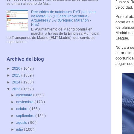
Junior y R
se unirán al sueño de Ma...
velocidad.
Recorridos de autobuses EMT por corte
de Metro L-6 (Ciudad Universitaria -
Pero el at
Argüelles) y L-7 (Gregorio Marañón -
como es el
Pitis)
los blanco
El Ayuntamiento de Madrid pondrá en
Madrid sea
marcha, a través de la Empresa Municipal
de Transportes de Madrid (EMT Madrid), dos servicios
League.
especiales...
No va a se
estar elim
oportunida
Archivo del blog
seguir escr
►
2026
( 1043 )
►
2025
( 1839 )
►
2024
( 1986 )
▼
2023
( 1557 )
►
diciembre
( 155 )
►
noviembre
( 173 )
►
octubre
( 166 )
►
septiembre
( 154 )
►
agosto
( 90 )
►
julio
( 100 )