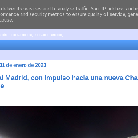
deliver its services and to analyze traffic. Your IP address and 
formance and security metrics to ensure quality of service, gen
abuse.
pación, medio ambiente, educación, empleo, ...
 31 de enero de 2023
al Madrid, con impulso hacia una nueva Ch
ue