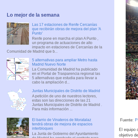
Lo mejor de la semana
Las 17 estaciones de Renfe Cercanías
que recibirán obras de mejora del plan 'A
Punto'
Renfe pone en marcha el plan A Punto ,
un programa de actuaciones de alto
impacto en estaciones de Cercanías de la
Comunidad de Madrid que b...
5 alternativas para ampliar Metro hasta
Madrid Nuevo Norte
La Comunidad de Madrid ha publicado
en el Portal de Trasparencia regional las
5 alternativas que estudia para llevar a
cabo la ampliación d...
Juntas Municipales de Distrito de Madrid
A petición de uno de nuestros lectores,
estas son las direcciones de las 21
Juntas Municipales de Distrito de Madrid .
Para más información ...
Fuente:
P
El barrio de Vinateros de Moratalaz
tendrá obras de mejora de espacios
interbloques
El equipo 
La Junta de Gobierno del Ayuntamiento
objetivo d
de Madrid ha aprobado el contrato para