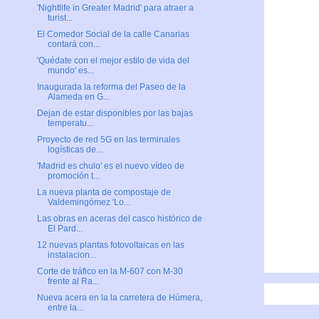
'Nightlife in Greater Madrid' para atraer a
turist...
El Comedor Social de la calle Canarias
contará con...
'Quédate con el mejor estilo de vida del
mundo' es...
Inaugurada la reforma del Paseo de la
Alameda en G...
Dejan de estar disponibles por las bajas
temperatu...
Proyecto de red 5G en las terminales
logísticas de...
'Madrid es chulo' es el nuevo vídeo de
promoción t...
La nueva planta de compostaje de
Valdemingómez 'Lo...
Las obras en aceras del casco histórico de
El Pard...
12 nuevas plantas fotovoltaicas en las
instalacion...
Corte de tráfico en la M-607 con M-30
frente al Ra...
Nueva acera en la la carretera de Húmera,
entre la...