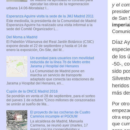
ejecutar las obras de la regeneración
y el com
urbana 14.06-Moratalaz I...
presiden
Esperanza Aguirre visita la sede de la JMJ Madrid 2011
de San 
Este mediodía, la presidenta de la Comunidad de Madrid
imperia
Esperanza Aguirre ha realizado una visita informal a la
sede del Comité Organizador L...
Comunid
Del Moma a Madrid
Díaz Ay
El Pabellón Villanueva del Real Jardín Botánico (CSIC)
expone desde el 22 de septiembre y hasta el 14 de
especie
enero la exposición, On-Site, del M...
de los 
Un eurotaxi para usuarios con movilidad
reducida de la línea 7b de Metro entre
-50-, c
Jarama y Hospital del Henares
sido po
La Comunidad de Madrid pone en
marcha un servicio de transporte
Silvest
adaptado que conecta las estaciones de
Jarama y Hospital del Henares, en...
heridos
Cupón de la ONCE Madrid 2016
más des
Se pondrán en venta el 28 de septiembre, para el sorteo
del jueves 1 de octubre "Cinco millones de corazonadas
Por otro
se unirán al sueño de Ma...
empezad
El proyecto de las cocheras de Cuatro
otra esp
Caminos incumple el PGOUM
La alcaldesa de Madrid, Manuela
que cump
Carmena, se reunió ayer (martes, 17
mayo) con los cooperativistas y