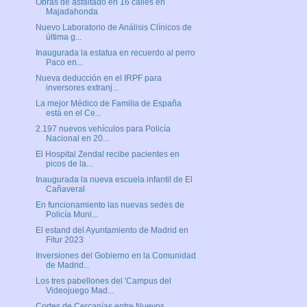
Obras de asfaltado en 16 calles en
Majadahonda
Nuevo Laboratorio de Análisis Clínicos de
última g...
Inaugurada la estatua en recuerdo al perro
Paco en...
Nueva deducción en el IRPF para
inversores extranj...
La mejor Médico de Familia de España
está en el Ce...
2.197 nuevos vehículos para Policía
Nacional en 20...
El Hospital Zendal recibe pacientes en
picos de la...
Inaugurada la nueva escuela infantil de El
Cañaveral
En funcionamiento las nuevas sedes de
Policía Muni...
El estand del Ayuntamiento de Madrid en
Fitur 2023
Inversiones del Gobierno en la Comunidad
de Madrid...
Los tres pabellones del 'Campus del
Videojuego Mad...
Cortes de Cercanías entre Nuevos