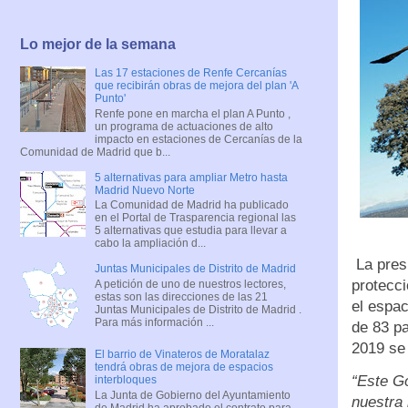
Lo mejor de la semana
Las 17 estaciones de Renfe Cercanías
que recibirán obras de mejora del plan 'A
Punto'
Renfe pone en marcha el plan A Punto ,
un programa de actuaciones de alto
impacto en estaciones de Cercanías de la
Comunidad de Madrid que b...
5 alternativas para ampliar Metro hasta
Madrid Nuevo Norte
La Comunidad de Madrid ha publicado
en el Portal de Trasparencia regional las
5 alternativas que estudia para llevar a
cabo la ampliación d...
La presi
Juntas Municipales de Distrito de Madrid
protecci
A petición de uno de nuestros lectores,
estas son las direcciones de las 21
el espac
Juntas Municipales de Distrito de Madrid .
Para más información ...
de 83 pa
2019 se
El barrio de Vinateros de Moratalaz
tendrá obras de mejora de espacios
“Este Go
interbloques
La Junta de Gobierno del Ayuntamiento
nuestra 
de Madrid ha aprobado el contrato para