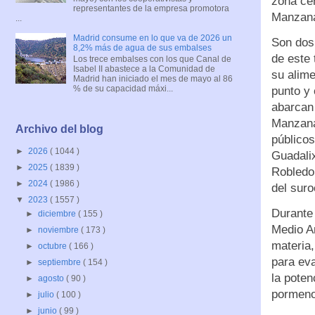
zona cen
representantes de la empresa promotora
Manzanar
...
Madrid consume en lo que va de 2026 un
Son dos 
8,2% más de agua de sus embalses
de este 
Los trece embalses con los que Canal de
Isabel II abastece a la Comunidad de
su alime
Madrid han iniciado el mes de mayo al 86
% de su capacidad máxi...
punto y
abarcan
Manzanar
Archivo del blog
públicos
►
2026
( 1044 )
Guadali
►
2025
( 1839 )
Robledo
►
2024
( 1986 )
del suro
▼
2023
( 1557 )
Durante 
►
diciembre
( 155 )
Medio Am
►
noviembre
( 173 )
materia,
►
octubre
( 166 )
para eva
►
septiembre
( 154 )
la poten
►
agosto
( 90 )
pormenor
►
julio
( 100 )
►
junio
( 99 )