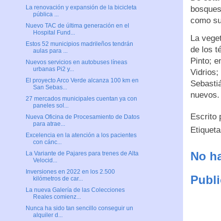
La renovación y expansión de la bicicleta
bosques
pública ...
como sum
Nuevo TAC de última generación en el
Hospital Fund...
La vege
Estos 52 municipios madrileños tendrán
de los 
aulas para ...
Pinto; e
Nuevos servicios en autobuses líneas
urbanas Pi2 y...
Vidrios;
El proyecto Arco Verde alcanza 100 km en
Sebastiá
San Sebas...
nuevos
27 mercados municipales cuentan ya con
paneles sol...
Escrito
Nueva Oficina de Procesamiento de Datos
para atrae...
Etiquet
Excelencia en la atención a los pacientes
con cánc...
No ha
La Variante de Pajares para trenes de Alta
Velocid...
Inversiones en 2022 en los 2.500
Publi
kilómetros de car...
La nueva Galería de las Colecciones
Reales comienz...
Nunca ha sido tan sencillo conseguir un
alquiler d...