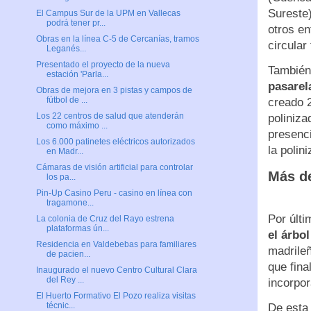
Sureste
El Campus Sur de la UPM en Vallecas
podrá tener pr...
otros en
Obras en la línea C-5 de Cercanías, tramos
circular
Leganés...
Presentado el proyecto de la nueva
También
estación 'Parla...
pasarel
Obras de mejora en 3 pistas y campos de
fútbol de ...
creado 
Los 22 centros de salud que atenderán
poliniz
como máximo ...
presenci
Los 6.000 patinetes eléctricos autorizados
la polin
en Madr...
Cámaras de visión artificial para controlar
Más de
los pa...
Pin-Up Casino Peru - casino en línea con
tragamone...
Por últi
La colonia de Cruz del Rayo estrena
plataformas ún...
el árbo
Residencia en Valdebebas para familiares
madrile
de pacien...
que fina
Inaugurado el nuevo Centro Cultural Clara
del Rey ...
incorpor
El Huerto Formativo El Pozo realiza visitas
técnic...
De esta 