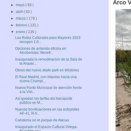
Arco V
►
mayo
( 93 )
►
abril
( 83 )
►
marzo
( 178 )
►
febrero
( 131 )
▼
enero
( 135 )
Las Rutas Culturales para Mayores 2023
recogen 1.0...
Opciones de arriendo oficina en
Alcobendas: Benefi...
Inaugurada la remodelación de la Sala de
la Arquer...
Obras del nuevo skate park en Móstoles
El Real Madrid, con impulso hacia una
nueva Champi...
Nuevo Punto Municipal de atención frente
a la Viol...
Así quedan las tarifas del transporte
público en M...
Nuevas bonificaciones en las autopistas
AP-41, R-5...
Calistenia en el parque de Atenas
Inaugurado el Espacio Cultural Ortega-