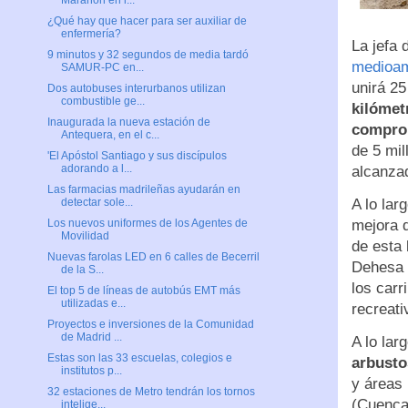
Marañón en l...
¿Qué hay que hacer para ser auxiliar de
enfermería?
La jefa 
9 minutos y 32 segundos de media tardó
medioam
SAMUR-PC en...
unirá 25
Dos autobuses interurbanos utilizan
combustible ge...
kilómet
Inaugurada la nueva estación de
comprom
Antequera, en el c...
de 5 mil
'El Apóstol Santiago y sus discípulos
adorando a l...
alcanza
Las farmacias madrileñas ayudarán en
A lo lar
detectar sole...
mejora q
Los nuevos uniformes de los Agentes de
Movilidad
de esta 
Nuevas farolas LED en 6 calles de Becerril
Dehesa 
de la S...
los carr
El top 5 de líneas de autobús EMT más
utilizadas e...
recreati
Proyectos e inversiones de la Comunidad
de Madrid ...
A lo lar
Estas son las 33 escuelas, colegios e
arbusto
institutos p...
y áreas 
32 estaciones de Metro tendrán los tornos
(Cuenca
intelige...