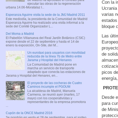
Con la i
ejecutar las obras de la regeneración
urbana 14.06-Moratalaz I...
Ucrania
varias n
Esperanza Aguirre visita la sede de la JMJ Madrid 2011
Este mediodía, la presidenta de la Comunidad de Madrid
estados 
Esperanza Aguirre ha realizado una visita informal a la
bloque c
sede del Comité Organizador L...
Del Moma a Madrid
Las últi
El Pabellón Villanueva del Real Jardín Botánico (CSIC)
Europeo 
expone desde el 22 de septiembre y hasta el 14 de
enero la exposición, On-Site, del M...
proyect
Un eurotaxi para usuarios con movilidad
de solid
reducida de la línea 7b de Metro entre
almacene
Jarama y Hospital del Henares
La Comunidad de Madrid pone en
cotizac
marcha un servicio de transporte
picos de
adaptado que conecta las estaciones de
Jarama y Hospital del Henares, en...
energía,
El proyecto de las cocheras de Cuatro
Caminos incumple el PGOUM
PROTE
La alcaldesa de Madrid, Manuela
Carmena, se reunió ayer (martes, 17
Desde e
mayo) con los cooperativistas y
representantes de la empresa promotora
para cu
...
de Minis
Cupón de la ONCE Madrid 2016
protecci
Se pondrán en venta el 28 de septiembre, para el sorteo