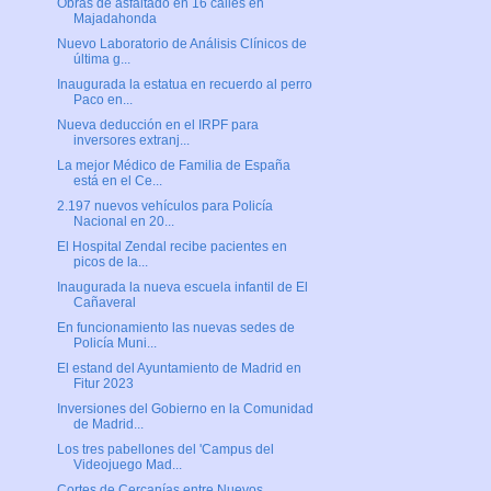
Obras de asfaltado en 16 calles en
Majadahonda
Nuevo Laboratorio de Análisis Clínicos de
última g...
Inaugurada la estatua en recuerdo al perro
Paco en...
Nueva deducción en el IRPF para
inversores extranj...
La mejor Médico de Familia de España
está en el Ce...
2.197 nuevos vehículos para Policía
Nacional en 20...
El Hospital Zendal recibe pacientes en
picos de la...
Inaugurada la nueva escuela infantil de El
Cañaveral
En funcionamiento las nuevas sedes de
Policía Muni...
El estand del Ayuntamiento de Madrid en
Fitur 2023
Inversiones del Gobierno en la Comunidad
de Madrid...
Los tres pabellones del 'Campus del
Videojuego Mad...
Cortes de Cercanías entre Nuevos