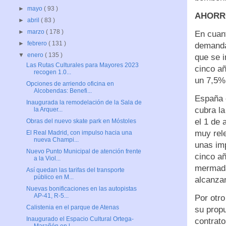
►
mayo
( 93 )
AHORRO
►
abril
( 83 )
►
marzo
( 178 )
En cuant
►
febrero
( 131 )
demanda
▼
enero
( 135 )
que se i
Las Rutas Culturales para Mayores 2023
cinco añ
recogen 1.0...
un 7,5%
Opciones de arriendo oficina en
Alcobendas: Benefi...
España e
Inaugurada la remodelación de la Sala de
cubra l
la Arquer...
el 1 de 
Obras del nuevo skate park en Móstoles
muy rele
El Real Madrid, con impulso hacia una
nueva Champi...
unas im
Nuevo Punto Municipal de atención frente
cinco añ
a la Viol...
mermada 
Así quedan las tarifas del transporte
público en M...
alcanza
Nuevas bonificaciones en las autopistas
AP-41, R-5...
Por otro
Calistenia en el parque de Atenas
su prop
Inaugurado el Espacio Cultural Ortega-
contrato