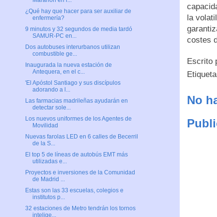
Marañón en l...
capacida
¿Qué hay que hacer para ser auxiliar de
la volat
enfermería?
garantiz
9 minutos y 32 segundos de media tardó
SAMUR-PC en...
costes 
Dos autobuses interurbanos utilizan
combustible ge...
Escrito
Inaugurada la nueva estación de
Antequera, en el c...
Etiquet
'El Apóstol Santiago y sus discípulos
adorando a l...
No ha
Las farmacias madrileñas ayudarán en
detectar sole...
Los nuevos uniformes de los Agentes de
Publi
Movilidad
Nuevas farolas LED en 6 calles de Becerril
de la S...
El top 5 de líneas de autobús EMT más
utilizadas e...
Proyectos e inversiones de la Comunidad
de Madrid ...
Estas son las 33 escuelas, colegios e
institutos p...
32 estaciones de Metro tendrán los tornos
intelige...