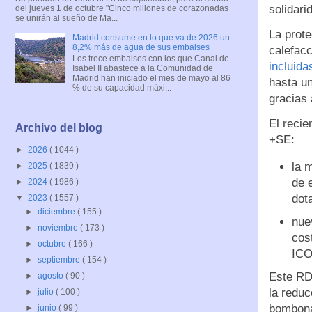
solidari
del jueves 1 de octubre "Cinco millones de corazonadas
se unirán al sueño de Ma...
La prot
Madrid consume en lo que va de 2026 un
8,2% más de agua de sus embalses
calefac
Los trece embalses con los que Canal de
incluid
Isabel II abastece a la Comunidad de
Madrid han iniciado el mes de mayo al 86
hasta u
% de su capacidad máxi...
gracias 
El recie
Archivo del blog
+SE:
►
2026
( 1044 )
la 
►
2025
( 1839 )
de 
►
2024
( 1986 )
dot
▼
2023
( 1557 )
►
diciembre
( 155 )
nue
►
noviembre
( 173 )
cos
►
octubre
( 166 )
ICO
►
septiembre
( 154 )
Este RD
►
agosto
( 90 )
la reduc
►
julio
( 100 )
bombona
►
junio
( 99 )