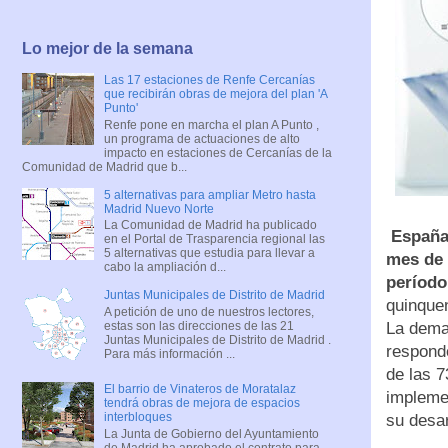
Lo mejor de la semana
Las 17 estaciones de Renfe Cercanías
que recibirán obras de mejora del plan 'A
Punto'
Renfe pone en marcha el plan A Punto ,
un programa de actuaciones de alto
impacto en estaciones de Cercanías de la
Comunidad de Madrid que b...
5 alternativas para ampliar Metro hasta
Madrid Nuevo Norte
La Comunidad de Madrid ha publicado
España 
en el Portal de Trasparencia regional las
5 alternativas que estudia para llevar a
mes de 
cabo la ampliación d...
período
Juntas Municipales de Distrito de Madrid
quinquen
A petición de uno de nuestros lectores,
estas son las direcciones de las 21
La deman
Juntas Municipales de Distrito de Madrid .
respond
Para más información ...
de las 7
El barrio de Vinateros de Moratalaz
implemen
tendrá obras de mejora de espacios
interbloques
su desar
La Junta de Gobierno del Ayuntamiento
de Madrid ha aprobado el contrato para