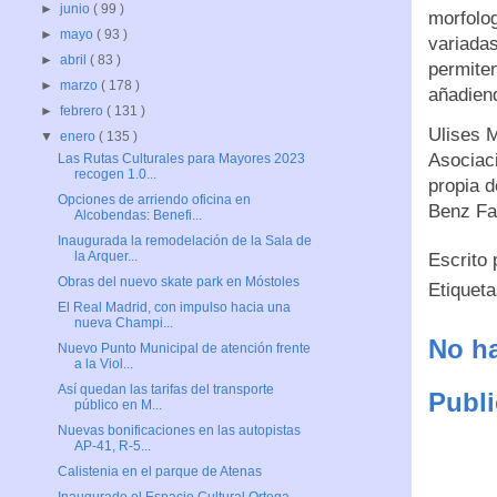
►
junio
( 99 )
morfolog
►
mayo
( 93 )
variadas
►
abril
( 83 )
permiten
►
marzo
( 178 )
añadien
►
febrero
( 131 )
Ulises M
▼
enero
( 135 )
Asociac
Las Rutas Culturales para Mayores 2023
recogen 1.0...
propia d
Opciones de arriendo oficina en
Benz Fa
Alcobendas: Benefi...
Inaugurada la remodelación de la Sala de
la Arquer...
Escrito
Obras del nuevo skate park en Móstoles
Etiquet
El Real Madrid, con impulso hacia una
nueva Champi...
No ha
Nuevo Punto Municipal de atención frente
a la Viol...
Así quedan las tarifas del transporte
Publi
público en M...
Nuevas bonificaciones en las autopistas
AP-41, R-5...
Calistenia en el parque de Atenas