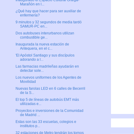
Inaugurado el Espacio Cultural Ortega-
Marañón en l...
¿Qué hay que hacer para ser auxiliar de
enfermería?
9 minutos y 32 segundos de media tardó
SAMUR-PC en...
Dos autobuses interurbanos utilizan
combustible ge...
Inaugurada la nueva estación de
Antequera, en el c...
'El Apóstol Santiago y sus discípulos
adorando a l...
Las farmacias madrileñas ayudarán en
detectar sole...
Los nuevos uniformes de los Agentes de
Movilidad
Nuevas farolas LED en 6 calles de Becerril
de la S...
El top 5 de líneas de autobús EMT más
utilizadas e...
Proyectos e inversiones de la Comunidad
de Madrid ...
Estas son las 33 escuelas, colegios e
institutos p...
32 estaciones de Metro tendrán los tornos