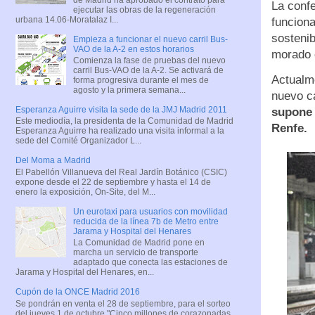
La conf
ejecutar las obras de la regeneración
urbana 14.06-Moratalaz I...
funciona
sostenib
Empieza a funcionar el nuevo carril Bus-
VAO de la A-2 en estos horarios
morado 
Comienza la fase de pruebas del nuevo
carril Bus-VAO de la A-2. Se activará de
Actualme
forma progresiva durante el mes de
agosto y la primera semana...
nuevo ca
Esperanza Aguirre visita la sede de la JMJ Madrid 2011
supone 
Este mediodía, la presidenta de la Comunidad de Madrid
Renfe.
Esperanza Aguirre ha realizado una visita informal a la
sede del Comité Organizador L...
Del Moma a Madrid
El Pabellón Villanueva del Real Jardín Botánico (CSIC)
expone desde el 22 de septiembre y hasta el 14 de
enero la exposición, On-Site, del M...
Un eurotaxi para usuarios con movilidad
reducida de la línea 7b de Metro entre
Jarama y Hospital del Henares
La Comunidad de Madrid pone en
marcha un servicio de transporte
adaptado que conecta las estaciones de
Jarama y Hospital del Henares, en...
Cupón de la ONCE Madrid 2016
Se pondrán en venta el 28 de septiembre, para el sorteo
del jueves 1 de octubre "Cinco millones de corazonadas