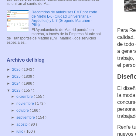
se unirán al sueño de Ma...
Recorridos de autobuses EMT por corte
de Metro L-6 (Ciudad Universitaria -
Argüelles) y L-7 (Gregorio Marañón -
Pitis)
Para Ren
El Ayuntamiento de Madrid pondrá en
marcha, a través de la Empresa Municipal
calidad,
de Transportes de Madrid (EMT Madrid), dos servicios
especiales...
de todo 
a genera
trabajo,
Archivo del blog
el perso
►
2026
( 1043 )
Diseño
►
2025
( 1839 )
►
2024
( 1986 )
El diseñ
▼
2023
( 1557 )
la moda 
►
diciembre
( 155 )
concurs
►
noviembre
( 173 )
personal
►
octubre
( 166 )
trabajad
►
septiembre
( 154 )
►
agosto
( 90 )
Renfe tu
►
julio
( 100 )
nuevos u