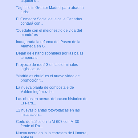
alquiler d...
'Nightlife in Greater Madrid' para atraer a
turist...
El Comedor Social de la calle Canarias
contará con...
'Quédate con el mejor estilo de vida del
mundo' es...
Inaugurada la reforma del Paseo de la
Alameda en G...
Dejan de estar disponibles por las bajas
temperatu...
Proyecto de red 5G en las terminales
logísticas de...
'Madrid es chulo' es el nuevo vídeo de
promoción t...
La nueva planta de compostaje de
Valdemingómez 'Lo...
Las obras en aceras del casco histórico de
El Pard...
12 nuevas plantas fotovoltaicas en las
instalacion...
Corte de tráfico en la M-607 con M-30
frente al Ra...
Nueva acera en la la carretera de Húmera,
entre la...