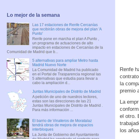
Lo mejor de la semana
Las 17 estaciones de Renfe Cercanías
que recibirán obras de mejora del plan 'A
Punto'
Renfe pone en marcha el plan A Punto ,
un programa de actuaciones de alto
impacto en estaciones de Cercanías de la
Comunidad de Madrid que b...
5 alternativas para ampliar Metro hasta
Madrid Nuevo Norte
Renfe ha
La Comunidad de Madrid ha publicado
en el Portal de Trasparencia regional las
contrato
5 alternativas que estudia para llevar a
la compa
cabo la ampliación d...
premio 
Juntas Municipales de Distrito de Madrid
A petición de uno de nuestros lectores,
estas son las direcciones de las 21
La empre
Juntas Municipales de Distrito de Madrid .
conforma
Para más información ...
el otro.
El barrio de Vinateros de Moratalaz
trabaja
tendrá obras de mejora de espacios
interbloques
los años
La Junta de Gobierno del Ayuntamiento
de Madrid ha aprobado el contrato para