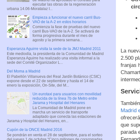
ejecutar las obras de la regeneración
cir
urbana 14.06-Moratalaz I...
Empieza a funcionar el nuevo carril Bus-
VAO de la A-2 en estos horarios
Comienza la fase de pruebas del nuevo
carril Bus-VAO de la A-2. Se activará de
forma progresiva durante el mes de
agosto y la primera semana...
Esperanza Aguirre visita la sede de la JMJ Madrid 2011
La nueva
Este mediodía, la presidenta de la Comunidad de Madrid
2.500 p
Esperanza Aguirre ha realizado una visita informal a la
sede del Comité Organizador L...
franjas
Del Moma a Madrid
Chamartí
El Pabellón Villanueva del Real Jardín Botánico (CSIC)
intermed
expone desde el 22 de septiembre y hasta el 14 de
enero la exposición, On-Site, del M...
Servic
Un eurotaxi para usuarios con movilidad
reducida de la línea 7b de Metro entre
También
Jarama y Hospital del Henares
La Comunidad de Madrid pone en
Madrid e
marcha un servicio de transporte
adaptado que conecta las estaciones de
ofrecerá
Jarama y Hospital del Henares, en...
que supo
Cupón de la ONCE Madrid 2016
parada e
Se pondrán en venta el 28 de septiembre, para el sorteo
Fernando
del jueves 1 de octubre "Cinco millones de corazonadas