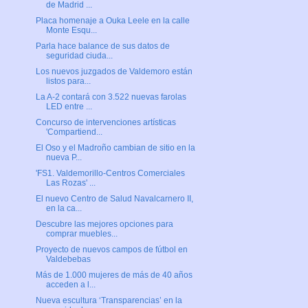
de Madrid ...
Placa homenaje a Ouka Leele en la calle
Monte Esqu...
Parla hace balance de sus datos de
seguridad ciuda...
Los nuevos juzgados de Valdemoro están
listos para...
La A-2 contará con 3.522 nuevas farolas
LED entre ...
Concurso de intervenciones artísticas
'Compartiend...
El Oso y el Madroño cambian de sitio en la
nueva P...
'FS1. Valdemorillo-Centros Comerciales
Las Rozas' ...
El nuevo Centro de Salud Navalcarnero II,
en la ca...
Descubre las mejores opciones para
comprar muebles...
Proyecto de nuevos campos de fútbol en
Valdebebas
Más de 1.000 mujeres de más de 40 años
acceden a l...
Nueva escultura ‘Transparencias’ en la