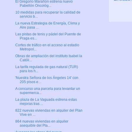
El Gregorio Marañón estrena nuevo
Pabellón Oncológ...
10 medidas para recuperar la calidad de
servicio b...
La nueva Estrategia de Energía, Clima y
Aire pasa ...
Las pistas de tenis y pádel del Puente de
Praga es...
Cortes de tráfico en el acceso al estadio
Metropol...
Obras de ampliación del instituto Isabel la
Católi...
La tarifa regulada de gas natural (TUR)
para los h...
'Nuestra Señora de los Ángeles 14' con
205 pisos e...
A concurso una parcela para levantar un
supermerca...
La plaza de La Vaguada estrena estas
mejoras tras ...
822 nuevas viviendas en alquiler del Plan
Vive en ...
864 nuevas viviendas en alquiler
asequible del Pla...