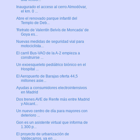
Inaugurado el acceso al cerro Almodóvar,
el km. 0 ...
Abre el renovado parque infantil del
Templo de Deb...
'Retrato de Valentín Belvís de Moncada' de
Goya es...
Nuevas medidas de seguridad vial para
motociclista...
El carril Bus-VAO de la A-2 empieza a
construirse ...
Un exoesqueleto pediátrico biónico en el
Hospital ...
El Aeropuerto de Barajas oferta 44,5
millones asie...
Ayudas a consumidores electrointensivos
en Madrid
Dos trenes AVE de Renfe más entre Madrid
y Alicant...
Un nuevo centro de día para mayores con
deterioro ...
Gon es un asistente virtual que informa de
1.300 p...
El proyecto de urbanización de
Valdecarros, ya en ...