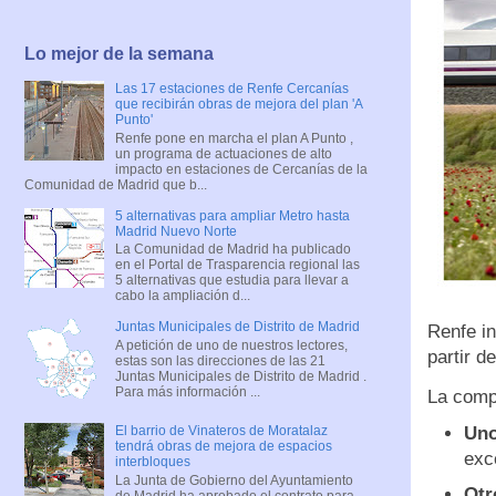
Lo mejor de la semana
Las 17 estaciones de Renfe Cercanías
que recibirán obras de mejora del plan 'A
Punto'
Renfe pone en marcha el plan A Punto ,
un programa de actuaciones de alto
impacto en estaciones de Cercanías de la
Comunidad de Madrid que b...
5 alternativas para ampliar Metro hasta
Madrid Nuevo Norte
La Comunidad de Madrid ha publicado
en el Portal de Trasparencia regional las
5 alternativas que estudia para llevar a
cabo la ampliación d...
Juntas Municipales de Distrito de Madrid
Renfe in
A petición de uno de nuestros lectores,
partir d
estas son las direcciones de las 21
Juntas Municipales de Distrito de Madrid .
Para más información ...
La comp
Uno
El barrio de Vinateros de Moratalaz
tendrá obras de mejora de espacios
exc
interbloques
La Junta de Gobierno del Ayuntamiento
Otr
de Madrid ha aprobado el contrato para