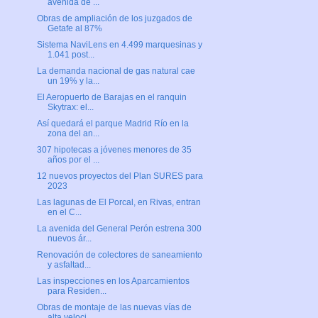
avenida de ...
Obras de ampliación de los juzgados de
Getafe al 87%
Sistema NaviLens en 4.499 marquesinas y
1.041 post...
La demanda nacional de gas natural cae
un 19% y la...
El Aeropuerto de Barajas en el ranquin
Skytrax: el...
Así quedará el parque Madrid Río en la
zona del an...
307 hipotecas a jóvenes menores de 35
años por el ...
12 nuevos proyectos del Plan SURES para
2023
Las lagunas de El Porcal, en Rivas, entran
en el C...
La avenida del General Perón estrena 300
nuevos ár...
Renovación de colectores de saneamiento
y asfaltad...
Las inspecciones en los Aparcamientos
para Residen...
Obras de montaje de las nuevas vías de
alta veloci...