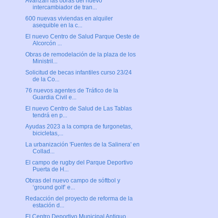
Avanzan las obras del nuevo
intercambiador de tran...
600 nuevas viviendas en alquiler
asequible en la c...
El nuevo Centro de Salud Parque Oeste de
Alcorcón ...
Obras de remodelación de la plaza de los
Ministril...
Solicitud de becas infantiles curso 23/24
de la Co...
76 nuevos agentes de Tráfico de la
Guardia Civil e...
El nuevo Centro de Salud de Las Tablas
tendrá en p...
Ayudas 2023 a la compra de furgonetas,
bicicletas,...
La urbanización 'Fuentes de la Salinera' en
Collad...
El campo de rugby del Parque Deportivo
Puerta de H...
Obras del nuevo campo de sóftbol y
‘ground golf’ e...
Redacción del proyecto de reforma de la
estación d...
El Centro Deportivo Municipal Antiguo