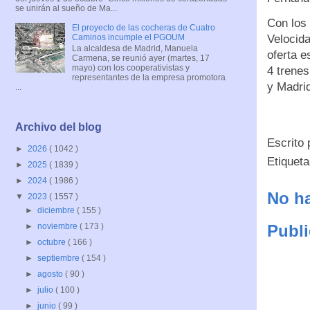
se unirán al sueño de Ma...
Con los 
El proyecto de las cocheras de Cuatro
Caminos incumple el PGOUM
Velocida
La alcaldesa de Madrid, Manuela
oferta e
Carmena, se reunió ayer (martes, 17
mayo) con los cooperativistas y
4 trenes
representantes de la empresa promotora
y Madri
...
Archivo del blog
Escrito
►
2026
( 1042 )
Etiquet
►
2025
( 1839 )
►
2024
( 1986 )
No ha
▼
2023
( 1557 )
►
diciembre
( 155 )
Publi
►
noviembre
( 173 )
►
octubre
( 166 )
►
septiembre
( 154 )
►
agosto
( 90 )
►
julio
( 100 )
►
junio
( 99 )