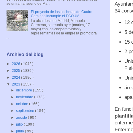
Ayuntam
se unirán al sueño de Ma...
34 cons
El proyecto de las cocheras de Cuatro
Caminos incumple el PGOUM
La alcaldesa de Madrid, Manuela
12 
Carmena, se reunió ayer (martes, 17
mayo) con los cooperativistas y
5 d
representantes de la empresa promotora
...
15 
2 p
Archivo del blog
Uni
►
2026
( 1042 )
Fis
►
2025
( 1839 )
Uni
►
2024
( 1986 )
▼
2023
( 1557 )
áre
►
diciembre
( 155 )
apa
►
noviembre
( 173 )
►
octubre
( 166 )
En funci
►
septiembre
( 154 )
plantill
►
agosto
( 90 )
enfermer
►
julio
( 100 )
Enfermer
►
junio
( 99 )