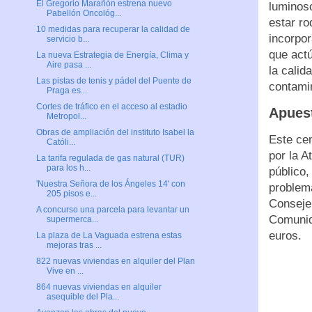
El Gregorio Marañón estrena nuevo
luminoso
Pabellón Oncológ...
estar ro
10 medidas para recuperar la calidad de
incorpo
servicio b...
que actú
La nueva Estrategia de Energía, Clima y
Aire pasa ...
la calid
Las pistas de tenis y pádel del Puente de
co
Praga es...
Cortes de tráfico en el acceso al estadio
Apuest
Metropol...
Obras de ampliación del instituto Isabel la
Este cen
Católi...
por la A
La tarifa regulada de gas natural (TUR)
para los h...
público,
'Nuestra Señora de los Ángeles 14' con
problema
205 pisos e...
Consejer
A concurso una parcela para levantar un
Comunida
supermerca...
euros.
La plaza de La Vaguada estrena estas
mejoras tras ...
822 nuevas viviendas en alquiler del Plan
Vive en ...
864 nuevas viviendas en alquiler
asequible del Pla...