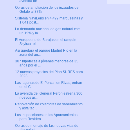
avenida de ...
Obras de ampliación de los juzgados de
Getafe al 87%
Sistema NaviLens en 4.499 marquesinas y
1.041 post...
La demanda nacional de gas natural cae
un 19% y la...
El Aeropuerto de Barajas en el ranquin
Skytrax: el...
Así quedará el parque Madrid Río en la
zona del an...
307 hipotecas a jóvenes menores de 35
años por el ...
12 nuevos proyectos del Plan SURES para
2023
Las lagunas de El Porcal, en Rivas, entran
en el C...
La avenida del General Perón estrena 300
nuevos ár...
Renovación de colectores de saneamiento
y asfaltad...
Las inspecciones en los Aparcamientos
para Residen...
Obras de montaje de las nuevas vías de
alta veloci...