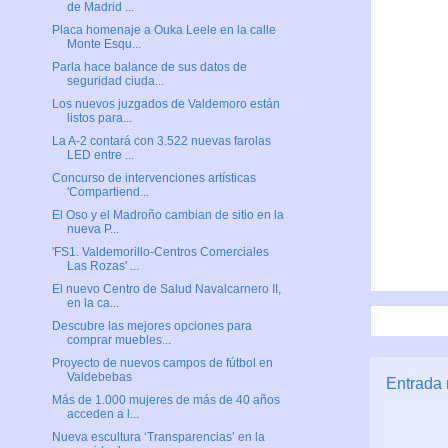
de Madrid ...
Placa homenaje a Ouka Leele en la calle
Monte Esqu...
Parla hace balance de sus datos de
seguridad ciuda...
Los nuevos juzgados de Valdemoro están
listos para...
La A-2 contará con 3.522 nuevas farolas
LED entre ...
Concurso de intervenciones artísticas
'Compartiend...
El Oso y el Madroño cambian de sitio en la
nueva P...
'FS1. Valdemorillo-Centros Comerciales
Las Rozas' ...
El nuevo Centro de Salud Navalcarnero II,
en la ca...
Descubre las mejores opciones para
comprar muebles...
Proyecto de nuevos campos de fútbol en
Valdebebas
Entrada 
Más de 1.000 mujeres de más de 40 años
acceden a l...
Nueva escultura ‘Transparencias’ en la