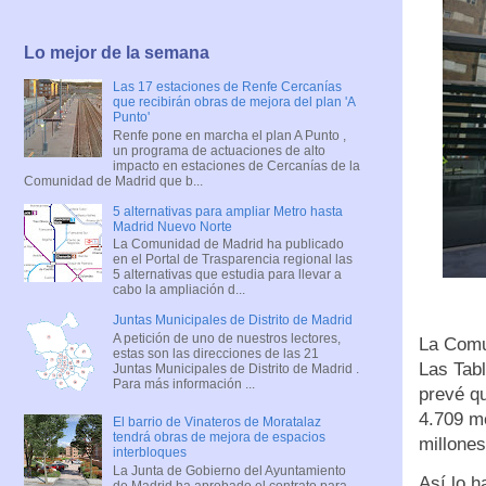
Lo mejor de la semana
Las 17 estaciones de Renfe Cercanías
que recibirán obras de mejora del plan 'A
Punto'
Renfe pone en marcha el plan A Punto ,
un programa de actuaciones de alto
impacto en estaciones de Cercanías de la
Comunidad de Madrid que b...
5 alternativas para ampliar Metro hasta
Madrid Nuevo Norte
La Comunidad de Madrid ha publicado
en el Portal de Trasparencia regional las
5 alternativas que estudia para llevar a
cabo la ampliación d...
Juntas Municipales de Distrito de Madrid
A petición de uno de nuestros lectores,
La Comu
estas son las direcciones de las 21
Las Tabl
Juntas Municipales de Distrito de Madrid .
Para más información ...
prevé qu
4.709 me
El barrio de Vinateros de Moratalaz
tendrá obras de mejora de espacios
millones
interbloques
La Junta de Gobierno del Ayuntamiento
Así lo 
de Madrid ha aprobado el contrato para