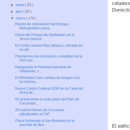
celadore
►
mayo
( 93 )
Domicili
►
abril
( 83 )
▼
marzo
( 178 )
Planes de ordenación del Bosque
Metropolitano para...
Obras del Parque de Santander, en el
Tercer Depósi...
El Centro Juvenil Pipo Velasco, ubicado en
la call...
Previsiones de circulación y medidas de la
DGT por...
Inaugurada la Factoría Industrial de
Villaverde, c...
El Kilómetro Cero cambia de imagen con
la reforma ...
Nuevo Centro Cultural EDIP en la Casa del
Reloj de...
62 actuaciones a corto plazo del Plan de
Cercanías...
29 nuevos trenes de Cercanías
adjudicados a CAF
Placa homenaje al bar Rowland en la
avenida de Bav...
El edifi