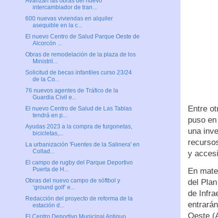
Avanzan las obras del nuevo
intercambiador de tran...
600 nuevas viviendas en alquiler
asequible en la c...
El nuevo Centro de Salud Parque Oeste de
Alcorcón ...
Obras de remodelación de la plaza de los
Ministril...
Solicitud de becas infantiles curso 23/24
de la Co...
76 nuevos agentes de Tráfico de la
Guardia Civil e...
Entre ot
El nuevo Centro de Salud de Las Tablas
tendrá en p...
puso en
Ayudas 2023 a la compra de furgonetas,
una inve
bicicletas,...
recursos
La urbanización 'Fuentes de la Salinera' en
Collad...
y accesi
El campo de rugby del Parque Deportivo
Puerta de H...
En mater
Obras del nuevo campo de sóftbol y
del Plan
‘ground golf’ e...
de Infra
Redacción del proyecto de reforma de la
entrará
estación d...
Oeste (
El Centro Deportivo Municipal Antiguo