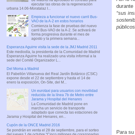
ejecutar las obras de la regeneración
durante 
urbana 14.06-Moratalaz I...
“sus ins
Empieza a funcionar el nuevo carril Bus-
sostenib
VAO de la A-2 en estos horarios
Comienza la fase de pruebas del nuevo
públicos
carril Bus-VAO de la A-2. Se activará de
forma progresiva durante el mes de
agosto y la primera semana...
Esperanza Aguirre visita la sede de la JMJ Madrid 2011
Este mediodía, la presidenta de la Comunidad de Madrid
Esperanza Aguirre ha realizado una visita informal a la
sede del Comité Organizador L...
Del Moma a Madrid
El Pabellón Villanueva del Real Jardín Botánico (CSIC)
expone desde el 22 de septiembre y hasta el 14 de
enero la exposición, On-Site, del M...
Un eurotaxi para usuarios con movilidad
reducida de la línea 7b de Metro entre
Jarama y Hospital del Henares
La Comunidad de Madrid pone en
marcha un servicio de transporte
adaptado que conecta las estaciones de
Jarama y Hospital del Henares, en...
Cupón de la ONCE Madrid 2016
Se pondrán en venta el 28 de septiembre, para el sorteo
Para su 
del jueves 1 de octubre "Cinco millones de corazonadas