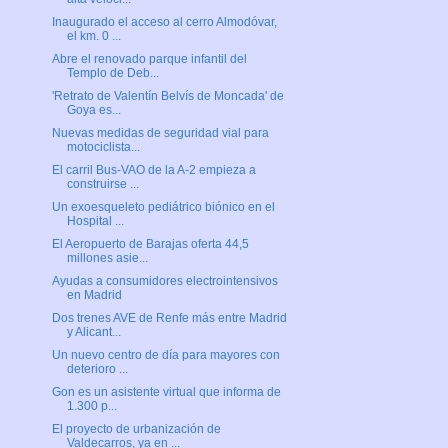
Inaugurado el acceso al cerro Almodóvar,
el km. 0 ...
Abre el renovado parque infantil del
Templo de Deb...
'Retrato de Valentín Belvís de Moncada' de
Goya es...
Nuevas medidas de seguridad vial para
motociclista...
El carril Bus-VAO de la A-2 empieza a
construirse ...
Un exoesqueleto pediátrico biónico en el
Hospital ...
El Aeropuerto de Barajas oferta 44,5
millones asie...
Ayudas a consumidores electrointensivos
en Madrid
Dos trenes AVE de Renfe más entre Madrid
y Alicant...
Un nuevo centro de día para mayores con
deterioro ...
Gon es un asistente virtual que informa de
1.300 p...
El proyecto de urbanización de
Valdecarros, ya en ...