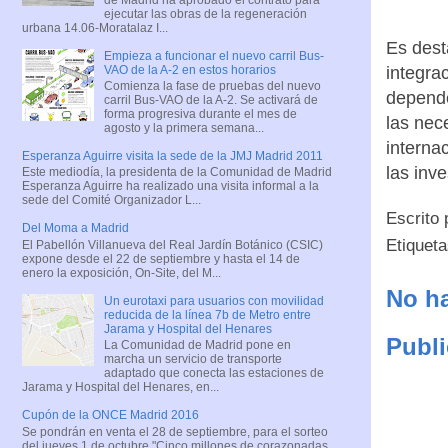
ejecutar las obras de la regeneración
urbana 14.06-Moratalaz I...
Es dest
Empieza a funcionar el nuevo carril Bus-
VAO de la A-2 en estos horarios
integrac
Comienza la fase de pruebas del nuevo
depende
carril Bus-VAO de la A-2. Se activará de
forma progresiva durante el mes de
las nec
agosto y la primera semana...
interna
Esperanza Aguirre visita la sede de la JMJ Madrid 2011
las inv
Este mediodía, la presidenta de la Comunidad de Madrid
Esperanza Aguirre ha realizado una visita informal a la
sede del Comité Organizador L...
Escrito
Del Moma a Madrid
Etiquet
El Pabellón Villanueva del Real Jardín Botánico (CSIC)
expone desde el 22 de septiembre y hasta el 14 de
enero la exposición, On-Site, del M...
No ha
Un eurotaxi para usuarios con movilidad
reducida de la línea 7b de Metro entre
Jarama y Hospital del Henares
Publi
La Comunidad de Madrid pone en
marcha un servicio de transporte
adaptado que conecta las estaciones de
Jarama y Hospital del Henares, en...
Cupón de la ONCE Madrid 2016
Se pondrán en venta el 28 de septiembre, para el sorteo
del jueves 1 de octubre "Cinco millones de corazonadas