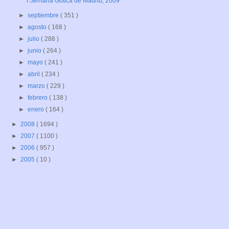
I Semana Gótica de Madrid, 2009
►
septiembre
( 351 )
►
agosto
( 168 )
►
julio
( 288 )
►
junio
( 264 )
►
mayo
( 241 )
►
abril
( 234 )
►
marzo
( 229 )
►
febrero
( 138 )
►
enero
( 164 )
►
2008
( 1694 )
►
2007
( 1100 )
►
2006
( 957 )
►
2005
( 10 )