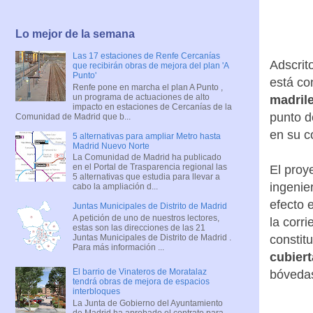
Lo mejor de la semana
Las 17 estaciones de Renfe Cercanías
Adscrit
que recibirán obras de mejora del plan 'A
Punto'
está c
Renfe pone en marcha el plan A Punto ,
un programa de actuaciones de alto
madrile
impacto en estaciones de Cercanías de la
punto d
Comunidad de Madrid que b...
en su c
5 alternativas para ampliar Metro hasta
Madrid Nuevo Norte
La Comunidad de Madrid ha publicado
en el Portal de Trasparencia regional las
El proy
5 alternativas que estudia para llevar a
ingenie
cabo la ampliación d...
efecto 
Juntas Municipales de Distrito de Madrid
A petición de uno de nuestros lectores,
la corr
estas son las direcciones de las 21
Juntas Municipales de Distrito de Madrid .
constit
Para más información ...
cubiert
El barrio de Vinateros de Moratalaz
bóvedas
tendrá obras de mejora de espacios
interbloques
La Junta de Gobierno del Ayuntamiento
de Madrid ha aprobado el contrato para