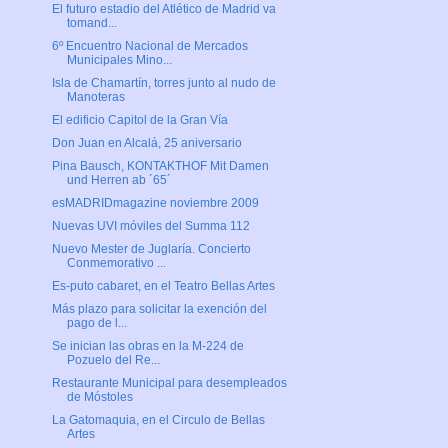
El futuro estadio del Atlético de Madrid va
tomand...
6º Encuentro Nacional de Mercados
Municipales Mino...
Isla de Chamartín, torres junto al nudo de
Manoteras
El edificio Capitol de la Gran Vía
Don Juan en Alcalá, 25 aniversario
Pina Bausch, KONTAKTHOF Mit Damen
und Herren ab ´65´
esMADRIDmagazine noviembre 2009
Nuevas UVI móviles del Summa 112
Nuevo Mester de Juglaría. Concierto
Conmemorativo ...
Es-puto cabaret, en el Teatro Bellas Artes
Más plazo para solicitar la exención del
pago de l...
Se inician las obras en la M-224 de
Pozuelo del Re...
Restaurante Municipal para desempleados
de Móstoles
La Gatomaquia, en el Circulo de Bellas
Artes