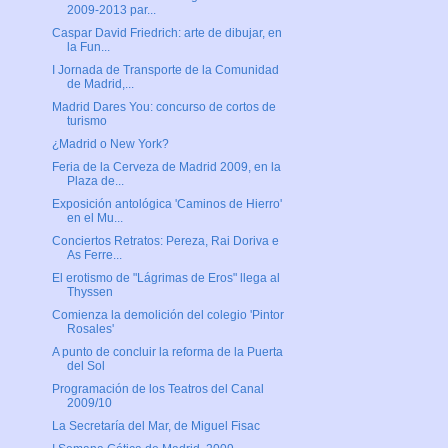
2009-2013 par...
Caspar David Friedrich: arte de dibujar, en
la Fun...
I Jornada de Transporte de la Comunidad
de Madrid,...
Madrid Dares You: concurso de cortos de
turismo
¿Madrid o New York?
Feria de la Cerveza de Madrid 2009, en la
Plaza de...
Exposición antológica 'Caminos de Hierro'
en el Mu...
Conciertos Retratos: Pereza, Rai Doriva e
As Ferre...
El erotismo de "Lágrimas de Eros" llega al
Thyssen
Comienza la demolición del colegio 'Pintor
Rosales'
A punto de concluir la reforma de la Puerta
del Sol
Programación de los Teatros del Canal
2009/10
La Secretaría del Mar, de Miguel Fisac