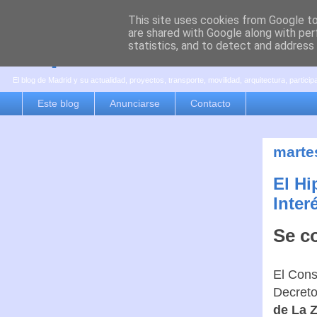
This site uses cookies from Google to 
are shared with Google along with per
es por madrid
statistics, and to detect and address
El blog de Madrid y su actualidad, proyectos, transporte, movilidad, arquitectura, partici
Este blog
Anunciarse
Contacto
marte
El Hi
Inter
Se c
El Cons
Decreto
de La 