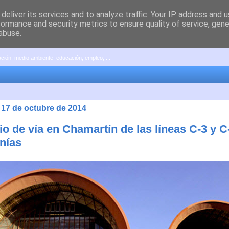
deliver its services and to analyze traffic. Your IP address and 
formance and security metrics to ensure quality of service, gen
abuse.
pación, medio ambiente, educación, empleo, ...
 17 de octubre de 2014
o de vía en Chamartín de las líneas C-3 y C
nías