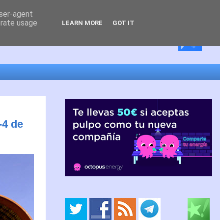
user-agent
erate usage
LEARN MORE
GOT IT
-4 de