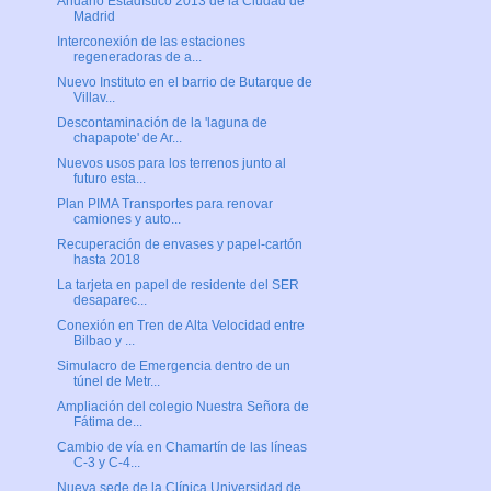
Anuario Estadístico 2013 de la Ciudad de
Madrid
Interconexión de las estaciones
regeneradoras de a...
Nuevo Instituto en el barrio de Butarque de
Villav...
Descontaminación de la 'laguna de
chapapote' de Ar...
Nuevos usos para los terrenos junto al
futuro esta...
Plan PIMA Transportes para renovar
camiones y auto...
Recuperación de envases y papel-cartón
hasta 2018
La tarjeta en papel de residente del SER
desaparec...
Conexión en Tren de Alta Velocidad entre
Bilbao y ...
Simulacro de Emergencia dentro de un
túnel de Metr...
Ampliación del colegio Nuestra Señora de
Fátima de...
Cambio de vía en Chamartín de las líneas
C-3 y C-4...
Nueva sede de la Clínica Universidad de