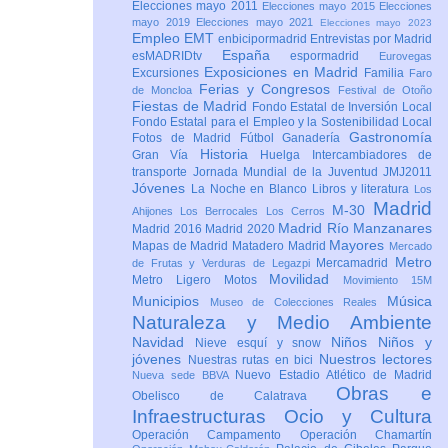
Elecciones mayo 2011
Elecciones mayo 2015
Elecciones
mayo 2019
Elecciones mayo 2021
Elecciones mayo 2023
Empleo
EMT
enbicipormadrid
Entrevistas por Madrid
España
esMADRIDtv
espormadrid
Eurovegas
Exposiciones en Madrid
Excursiones
Familia
Faro
Ferias y Congresos
de Moncloa
Festival de Otoño
Fiestas de Madrid
Fondo Estatal de Inversión Local
Fondo Estatal para el Empleo y la Sostenibilidad Local
Gastronomía
Fotos de Madrid
Fútbol
Ganadería
Historia
Gran Vía
Huelga
Intercambiadores de
transporte
Jornada Mundial de la Juventud JMJ2011
Jóvenes
La Noche en Blanco
Libros y literatura
Los
Madrid
M-30
Ahijones
Los Berrocales
Los Cerros
Madrid Río Manzanares
Madrid 2016
Madrid 2020
Mayores
Mapas de Madrid
Matadero Madrid
Mercado
Metro
Mercamadrid
de Frutas y Verduras de Legazpi
Movilidad
Metro Ligero
Motos
Movimiento 15M
Municipios
Música
Museo de Colecciones Reales
Naturaleza y Medio Ambiente
Navidad
Niños
Niños y
Nieve esquí y snow
jóvenes
Nuestros lectores
Nuestras rutas en bici
Nuevo Estadio Atlético de Madrid
Nueva sede BBVA
Obras e
Obelisco de Calatrava
Infraestructuras
Ocio y Cultura
Operación Campamento
Operación Chamartín