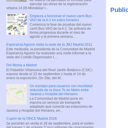
ejecutar las obras de la regeneración
urbana 14.06-Moratalaz I...
Publi
Empieza a funcionar el nuevo carril Bus-
VAO de la A-2 en estos horarios
Comienza la fase de pruebas del nuevo
carril Bus-VAO de la A-2. Se activará de
forma progresiva durante el mes de
agosto y la primera semana...
Esperanza Aguirre visita la sede de la JMJ Madrid 2011
Este mediodía, la presidenta de la Comunidad de Madrid
Esperanza Aguirre ha realizado una visita informal a la
sede del Comité Organizador L...
Del Moma a Madrid
El Pabellón Villanueva del Real Jardín Botánico (CSIC)
expone desde el 22 de septiembre y hasta el 14 de
enero la exposición, On-Site, del M...
Un eurotaxi para usuarios con movilidad
reducida de la línea 7b de Metro entre
Jarama y Hospital del Henares
La Comunidad de Madrid pone en
marcha un servicio de transporte
adaptado que conecta las estaciones de
Jarama y Hospital del Henares, en...
Cupón de la ONCE Madrid 2016
Se pondrán en venta el 28 de septiembre, para el sorteo
del jueves 1 de octubre "Cinco millones de corazonadas