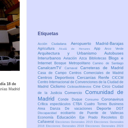
Etiquetas
Aeropuerto Madrid-Barajas
Acción Ciudadana
Agricultura
App
Arco Verde
Alcalá de Henares
Arquitectura y Urbanismo
Autobuses
Interurbanos
Blogs e
Aviación
Azca
Bibliotecas
Internet
Bosque Metropolitano
Camino de Santiago
CanalcamTV
Carreteras de Madrid
Carnaval
Casa de Campo
Centros Comerciales de Madrid
Centros Deportivos
Cercanías Renfe
CICCM
Centro Internacional de Convenciones de la Ciudad de
día 18 de
Ciclismo
Madrid
Cine
Circo
Ciudad
CiclistasMolestos
anías Madrid
Comunidad de
Comercio
de la Justicia
Madrid
Coronavirus
Conde Duque
Consumo
Crítica espectáculos
CTBA Cuatro Torres Business
Deporte
Area
Danza
De vacaciones
DGT
ecobarrio de Puente de Vallecas
Discapacidad
Educación
Economía
Eje Prado Recoletos
El
Cañaveral
Elecciones Generales 2015
Elecciones Generales
2016
Elecciones Generales 2019
Elecciones Generales 2023