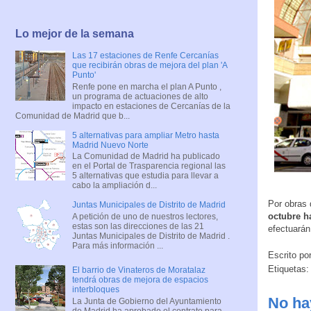
Lo mejor de la semana
Las 17 estaciones de Renfe Cercanías
que recibirán obras de mejora del plan 'A
Punto'
Renfe pone en marcha el plan A Punto ,
un programa de actuaciones de alto
impacto en estaciones de Cercanías de la
Comunidad de Madrid que b...
5 alternativas para ampliar Metro hasta
Madrid Nuevo Norte
La Comunidad de Madrid ha publicado
en el Portal de Trasparencia regional las
5 alternativas que estudia para llevar a
cabo la ampliación d...
Por obras 
Juntas Municipales de Distrito de Madrid
octubre h
A petición de uno de nuestros lectores,
estas son las direcciones de las 21
efectuarán
Juntas Municipales de Distrito de Madrid .
Para más información ...
Escrito po
Etiquetas
El barrio de Vinateros de Moratalaz
tendrá obras de mejora de espacios
interbloques
No ha
La Junta de Gobierno del Ayuntamiento
de Madrid ha aprobado el contrato para