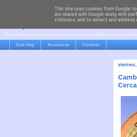
This site uses cookies from Google to 
are shared with Google along with per
es por madrid
statistics, and to detect and address 
El blog de Madrid y su actualidad, proyectos, transporte, movilidad, arquitectura, partici
Este blog
Anunciarse
Contacto
viernes,
Cambi
Cerca