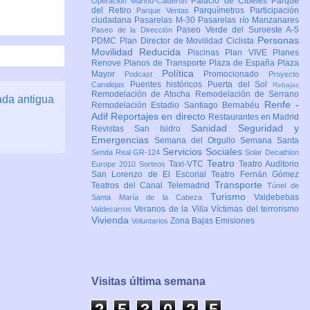
Palacio de Cibeles
Parque
Operación Mahou-Calderón
del Retiro
Parquímetros
Participación
Parque Ventas
ciudadana
Pasarelas M-30
Pasarelas río Manzanares
Paseo Verde del Suroeste A-5
Paseo de la Dirección
Personas
PDMC Plan Director de Movilidad Ciclista
Movilidad Reducida
Piscinas
Plan VIVE
Planes
Renove
Planos de Transporte
Plaza de España
Plaza
Política
Mayor
Promocionado
Podcast
Proyecto
Puentes históricos
Puerta del Sol
Canalejas
Rebajas
Remodelación de Atocha
Remodelación de Serrano
ada antigua
Renfe -
Remodelación Estadio Santiago Bernabéu
Adif
Reportajes en directo
Restaurantes en Madrid
Sanidad
Seguridad y
Revistas
San Isidro
Emergencias
Semana del Orgullo
Semana Santa
Servicios Sociales
Senda Real GR-124
Solar Decathlon
Teatro
Taxi-VTC
Teatro Auditorio
Europe 2010
Sorteos
San Lorenzo de El Escorial
Teatro Fernán Gómez
Transporte
Teatros del Canal
Telemadrid
Túnel de
Turismo
Valdebebas
Santa María de la Cabeza
Veranos de la Villa
Víctimas del terrorismo
Valdecarros
Vivienda
Zona Bajas Emisiones
Voluntarios
Visitas última semana
2
5
3
0
2
5