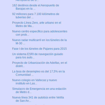
Aeropuerto de B...
162 destinos desde el Aeropuerto de
Barajas en la ...
92 millones para 7.100 kilómetros de
tuberías del ...
Proyecto Línea Zero, arte urbano en el
Metro de Ma...
Nuevo centro específico para adolescentes
con prob...
Nuevo radar multicarril en los túneles de la
M-30 ...
Fase I de los túneles de Pajares para 2015
Un sistema ESRI de navegación guiado
para los auto...
Proyecto de Urbanización de Adelfas, en el
distrit...
La tasa de desempleo es del 17,5% en la
Comunidad ...
Nuevo colegio en Vallecas y nuevo
instituto en Las...
Simulacro de Emergencia en una estación
de Metro d...
Nueva línea 341 de autobús entre Velilla
de San An...