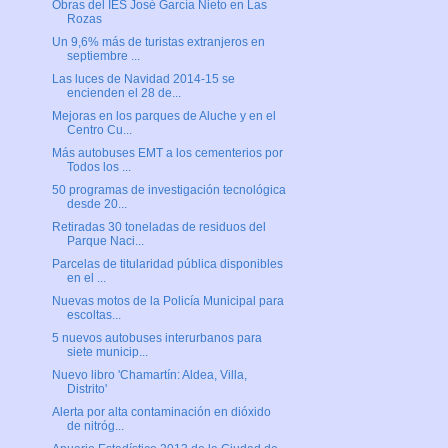
Obras del IES José García Nieto en Las
Rozas
Un 9,6% más de turistas extranjeros en
septiembre ...
Las luces de Navidad 2014-15 se
encienden el 28 de...
Mejoras en los parques de Aluche y en el
Centro Cu...
Más autobuses EMT a los cementerios por
Todos los ...
50 programas de investigación tecnológica
desde 20...
Retiradas 30 toneladas de residuos del
Parque Naci...
Parcelas de titularidad pública disponibles
en el ...
Nuevas motos de la Policía Municipal para
escoltas...
5 nuevos autobuses interurbanos para
siete municip...
Nuevo libro 'Chamartín: Aldea, Villa,
Distrito'
Alerta por alta contaminación en dióxido
de nitróg...