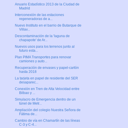
Anuario Estadístico 2013 de la Ciudad de
Madrid
Interconexión de las estaciones
regeneradoras de a...
Nuevo Instituto en el barrio de Butarque de
Villav...
Descontaminación de la 'laguna de
chapapote' de Ar...
Nuevos usos para los terrenos junto al
futuro esta...
Plan PIMA Transportes para renovar
camiones y auto...
Recuperación de envases y papel-cartón
hasta 2018
La tarjeta en papel de residente del SER
desaparec...
Conexión en Tren de Alta Velocidad entre
Bilbao y ...
Simulacro de Emergencia dentro de un
túnel de Metr...
Ampliación del colegio Nuestra Señora de
Fátima de...
Cambio de vía en Chamartín de las líneas
C-3 y C-4...