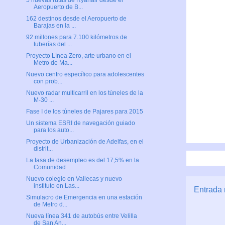
5 nuevas rutas de Ryanair desde el
Aeropuerto de B...
162 destinos desde el Aeropuerto de
Barajas en la ...
92 millones para 7.100 kilómetros de
tuberías del ...
Proyecto Línea Zero, arte urbano en el
Metro de Ma...
Nuevo centro específico para adolescentes
con prob...
Nuevo radar multicarril en los túneles de la
M-30 ...
Fase I de los túneles de Pajares para 2015
Un sistema ESRI de navegación guiado
para los auto...
Proyecto de Urbanización de Adelfas, en el
distrit...
La tasa de desempleo es del 17,5% en la
Comunidad ...
Nuevo colegio en Vallecas y nuevo
instituto en Las...
Entrada 
Simulacro de Emergencia en una estación
de Metro d...
Nueva línea 341 de autobús entre Velilla
de San An...