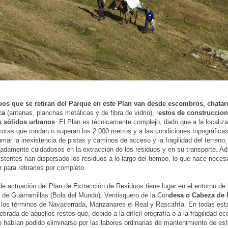
uos que se retiran del Parque en este Plan van desde escombros, chatar
ica
(antenas, planchas metálicas y de fibra de vidrio), r
estos de construccion
s sólidos urbanos
. El Plan es técnicamente complejo, dado que a la localiza
cotas que rondan o superan los 2.000 metros y a las condiciones topográficas d
mar la inexistencia de pistas y caminos de acceso y la fragilidad del terreno,
adamente cuidadosos en la extracción de los residuos y en su transporte. A
istentes han dispersado los residuos a lo largo del tiempo, lo que hace necesa
 para retirarlos por completo.
de actuación del Plan de Extracción de Residuos tiene lugar en el entorno de
o de Guarramillas (Bola del Mundo), Ventisquero de la Con
desa o Cabeza de 
n los términos de Navacerrada, Manzanares el Real y Rascafría. En todas es
etirada de aquellos restos que, debido a la difícil orografía o a la fragilidad ec
o habían podido eliminarse por las labores ordinarias de mantenimiento de es