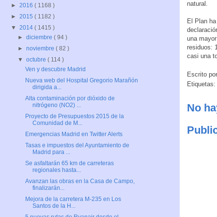
natural.
►
2016
( 1168 )
►
2015
( 1182 )
El Plan h
▼
2014
( 1415 )
declaració
►
diciembre
( 94 )
una mayor 
residuos: 
►
noviembre
( 82 )
casi una t
▼
octubre
( 114 )
Ven y descubre Madrid
Escrito po
Nueva web del Hospital Gregorio Marañón
Etiquetas
dirigida a...
Alta contaminación por dióxido de
No ha
nitrógeno (NO2) ...
Proyecto de Presupuestos 2015 de la
Comunidad de M...
Publi
Emergencias Madrid en Twitter Alerts
Tasas e impuestos del Ayuntamiento de
Madrid para ...
Se asfaltarán 65 km de carreteras
regionales hasta...
Avanzan las obras en la Casa de Campo,
finalizarán...
Mejora de la carretera M-235 en Los
Santos de la H...