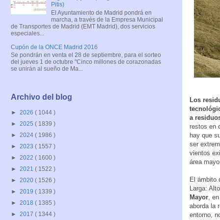
Pitis)
El Ayuntamiento de Madrid pondrá en
marcha, a través de la Empresa Municipal
de Transportes de Madrid (EMT Madrid), dos servicios
especiales...
Cupón de la ONCE Madrid 2016
Se pondrán en venta el 28 de septiembre, para el sorteo
del jueves 1 de octubre "Cinco millones de corazonadas
se unirán al sueño de Ma...
Archivo del blog
Los resid
tecnológ
►
2026
( 1044 )
a residuo
►
2025
( 1839 )
restos en 
hay que su
►
2024
( 1986 )
ser extrem
►
2023
( 1557 )
vientos ex
►
2022
( 1600 )
área mayor
►
2021
( 1522 )
El ámbito 
►
2020
( 1526 )
Larga: Alt
►
2019
( 1339 )
Mayor
, e
►
2018
( 1385 )
aborda la r
►
2017
( 1344 )
entorno, n