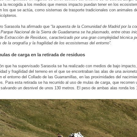
ra la recogida a los medios que menos impacto puedan tener en los ecosiste
 los que se actúa, como sistemas de trasporte tradicionales con animales d
licópteros.
ro Sarasola ha afirmado que “
la apuesta de la Comunidad de Madrid por la co
 Parque Nacional de la Sierra de Guadarrama se ha plasmado, entre otras inic
de Extracción de Residuos, caracterizado por una gran complejidad técnica po
s de la orografía y la fragilidad de los ecosistemas del entorno”.
ulas de carga en la retirada de residuos
ón que ha supervisado Sarasola se ha realizado con medios de bajo impacto,
lidad y fragilidad del terreno en el que se encontraban las alas de una avionet
n el entorno del Collado de las Guarramillas, en las proximidades del nacimien
. Para esta retirada se ha recurrido al uso de mulas de carga, que recorren 
 salvando un desnivel de unos 130 metros. El peso de ambas alas ronda los 1