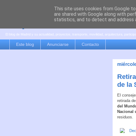
This site uses cookies from Google to 
are shared with Google along with per
es por madrid
statistics, and to detect and address 
El blog de Madrid y su actualidad, proyectos, transporte, movilidad, arquitectura, partici
Este blog
Anunciarse
Contacto
miércol
Retir
de la
El conseje
retirada d
del Mund
Nacional 
residuos.