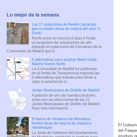
Lo mejor de la semana
Las 17 estaciones de Renfe Cercanías
que recibirán obras de mejora del plan 'A
Punto'
Renfe pone en marcha el plan A Punto ,
un programa de actuaciones de alto
impacto en estaciones de Cercanías de la
Comunidad de Madrid que b...
5 alternativas para ampliar Metro hasta
Madrid Nuevo Norte
La Comunidad de Madrid ha publicado
en el Portal de Trasparencia regional las
5 alternativas que estudia para llevar a
cabo la ampliación d...
Juntas Municipales de Distrito de Madrid
A petición de uno de nuestros lectores,
estas son las direcciones de las 21
Juntas Municipales de Distrito de Madrid .
Para más información ...
El barrio de Vinateros de Moratalaz
tendrá obras de mejora de espacios
El Gobiern
interbloques
del Parque 
La Junta de Gobierno del Ayuntamiento
residuos q
de Madrid ha aprobado el contrato para