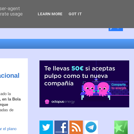
user-agent
erate usage
LEARN MORE
GOT IT
acional
sado la
, en la Bola
arque
ladas de