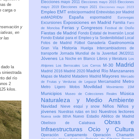
Elecciones mayo 2011
Elecciones mayo 2015
Elecciones
mas de
mayo 2019
Elecciones mayo 2021
Elecciones mayo 2023
e carga o
Empleo
EMT
enbicipormadrid
Entrevistas por Madrid
España
esMADRIDtv
espormadrid
Eurovegas
Exposiciones en Madrid
Excursiones
Familia
Faro
nservación y
Ferias y Congresos
de Moncloa
Festival de Otoño
iativas, en
Fiestas de Madrid
Fondo Estatal de Inversión Local
r las
Fondo Estatal para el Empleo y la Sostenibilidad Local
Gastronomía
Fotos de Madrid
Fútbol
Ganadería
Historia
Gran Vía
Huelga
Intercambiadores de
transporte
Jornada Mundial de la Juventud JMJ2011
Jóvenes
La Noche en Blanco
Libros y literatura
Los
Madrid
M-30
Ahijones
Los Berrocales
Los Cerros
 dado la
Madrid Río Manzanares
Madrid 2016
Madrid 2020
a siniestrada
Mayores
Mapas de Madrid
Matadero Madrid
Mercado
to del río
Metro
Mercamadrid
de Frutas y Verduras de Legazpi
unos 2
Movilidad
Metro Ligero
Motos
Movimiento 15M
25 kilos.
Municipios
Música
Museo de Colecciones Reales
Naturaleza y Medio Ambiente
Navidad
Niños
Niños y
Nieve esquí y snow
jóvenes
Nuestros lectores
Nuestras rutas en bici
Nuevo Estadio Atlético de Madrid
Nueva sede BBVA
Obras e
Obelisco de Calatrava
Infraestructuras
Ocio y Cultura
Operación Campamento
Operación Chamartín