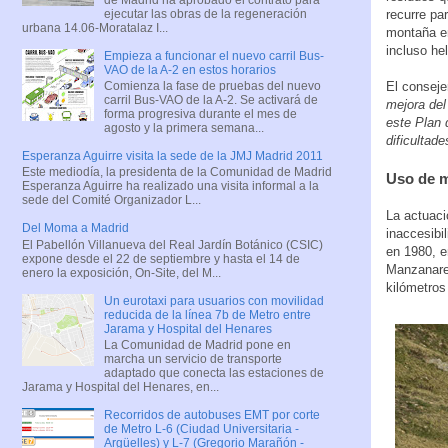
ejecutar las obras de la regeneración
recurre pa
urbana 14.06-Moratalaz I...
montaña en
incluso he
Empieza a funcionar el nuevo carril Bus-
VAO de la A-2 en estos horarios
El conseje
Comienza la fase de pruebas del nuevo
carril Bus-VAO de la A-2. Se activará de
mejora del
forma progresiva durante el mes de
este Plan 
agosto y la primera semana...
dificultade
Esperanza Aguirre visita la sede de la JMJ Madrid 2011
Este mediodía, la presidenta de la Comunidad de Madrid
Uso de m
Esperanza Aguirre ha realizado una visita informal a la
sede del Comité Organizador L...
La actuaci
Del Moma a Madrid
inaccesibi
El Pabellón Villanueva del Real Jardín Botánico (CSIC)
en 1980, e
expone desde el 22 de septiembre y hasta el 14 de
Manzanares
enero la exposición, On-Site, del M...
kilómetros
Un eurotaxi para usuarios con movilidad
reducida de la línea 7b de Metro entre
Jarama y Hospital del Henares
La Comunidad de Madrid pone en
marcha un servicio de transporte
adaptado que conecta las estaciones de
Jarama y Hospital del Henares, en...
Recorridos de autobuses EMT por corte
de Metro L-6 (Ciudad Universitaria -
Argüelles) y L-7 (Gregorio Marañón -