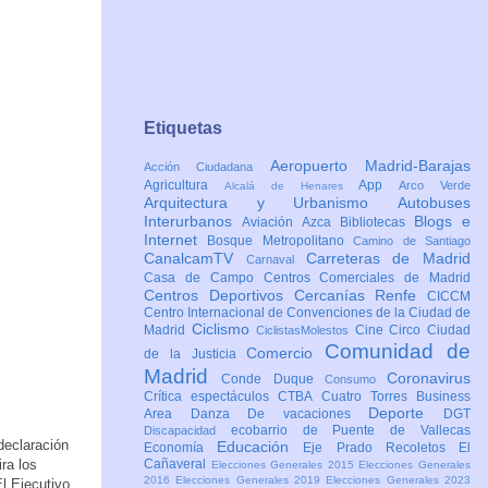
Etiquetas
Aeropuerto Madrid-Barajas
Acción Ciudadana
Agricultura
App
Arco Verde
Alcalá de Henares
Arquitectura y Urbanismo
Autobuses
Interurbanos
Blogs e
Aviación
Azca
Bibliotecas
Internet
Bosque Metropolitano
Camino de Santiago
CanalcamTV
Carreteras de Madrid
Carnaval
Casa de Campo
Centros Comerciales de Madrid
Centros Deportivos
Cercanías Renfe
CICCM
Centro Internacional de Convenciones de la Ciudad de
Ciclismo
Madrid
Cine
Circo
Ciudad
CiclistasMolestos
Comunidad de
Comercio
de la Justicia
Madrid
Coronavirus
Conde Duque
Consumo
Crítica espectáculos
CTBA Cuatro Torres Business
Deporte
Area
Danza
De vacaciones
DGT
ecobarrio de Puente de Vallecas
Discapacidad
declaración
Educación
Economía
Eje Prado Recoletos
El
ira los
Cañaveral
Elecciones Generales 2015
Elecciones Generales
2016
Elecciones Generales 2019
Elecciones Generales 2023
l Ejecutivo