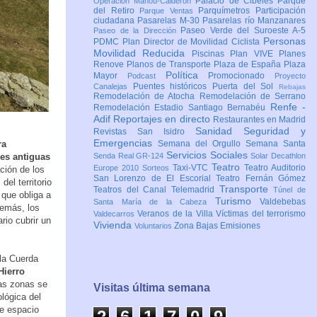
Palacio de Cibeles
Parque
Operación Mahou-Calderón
del Retiro
Parquímetros
Participación
Parque Ventas
ciudadana
Pasarelas M-30
Pasarelas río Manzanares
Paseo Verde del Suroeste A-5
Paseo de la Dirección
Personas
PDMC Plan Director de Movilidad Ciclista
Movilidad Reducida
Piscinas
Plan VIVE
Planes
Renove
Planos de Transporte
Plaza de España
Plaza
Política
Mayor
Promocionado
Podcast
Proyecto
Puentes históricos
Puerta del Sol
Canalejas
Rebajas
Remodelación de Atocha
Remodelación de Serrano
Renfe -
Remodelación Estadio Santiago Bernabéu
Adif
Reportajes en directo
Restaurantes en Madrid
Sanidad
Seguridad y
Revistas
San Isidro
Emergencias
ra
Semana del Orgullo
Semana Santa
Servicios Sociales
es antiguas
Senda Real GR-124
Solar Decathlon
Teatro
Taxi-VTC
Teatro Auditorio
Europe 2010
Sorteos
ción de los
San Lorenzo de El Escorial
Teatro Fernán Gómez
el territorio
Transporte
Teatros del Canal
Telemadrid
Túnel de
 que obliga a
Turismo
Valdebebas
Santa María de la Cabeza
demás, los
Veranos de la Villa
Víctimas del terrorismo
Valdecarros
rio cubrir un
Vivienda
Zona Bajas Emisiones
Voluntarios
 la Cuerda
Hierro
tas zonas se
Visitas última semana
ológica del
te espacio
2
6
1
7
1
0