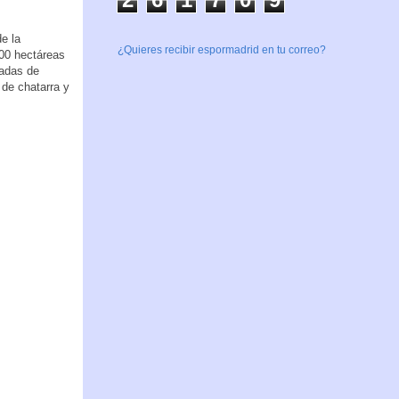
e la
¿Quieres recibir espormadrid en tu correo?
000 hectáreas
ladas de
 de chatarra y