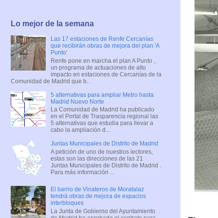
Lo mejor de la semana
Las 17 estaciones de Renfe Cercanías
que recibirán obras de mejora del plan 'A
Punto'
Renfe pone en marcha el plan A Punto ,
un programa de actuaciones de alto
impacto en estaciones de Cercanías de la
Comunidad de Madrid que b...
5 alternativas para ampliar Metro hasta
Madrid Nuevo Norte
La Comunidad de Madrid ha publicado
en el Portal de Trasparencia regional las
5 alternativas que estudia para llevar a
cabo la ampliación d...
Juntas Municipales de Distrito de Madrid
A petición de uno de nuestros lectores,
estas son las direcciones de las 21
Juntas Municipales de Distrito de Madrid .
Para más información ...
El barrio de Vinateros de Moratalaz
tendrá obras de mejora de espacios
interbloques
La Junta de Gobierno del Ayuntamiento
de Madrid ha aprobado el contrato para