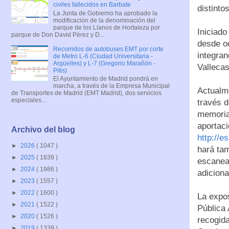
civiles fallecidos en Barbate
distintos
La Junta de Gobierno ha aprobado la
modificación de la denominación del
parque de los Llanos de Hortaleza por
Iniciado
parque de Don David Pérez y D...
desde oc
Recorridos de autobuses EMT por corte
integran
de Metro L-6 (Ciudad Universitaria -
Argüelles) y L-7 (Gregorio Marañón -
Vallecas
Pitis)
El Ayuntamiento de Madrid pondrá en
marcha, a través de la Empresa Municipal
Actualm
de Transportes de Madrid (EMT Madrid), dos servicios
especiales...
través d
memoria
aportaci
Archivo del blog
http://
►
2026
( 1047 )
hará tam
►
2025
( 1839 )
escanear
►
2024
( 1986 )
adiciona
►
2023
( 1557 )
►
2022
( 1600 )
La expos
►
2021
( 1522 )
Pública 
►
2020
( 1526 )
recogida
►
2019
( 1339 )