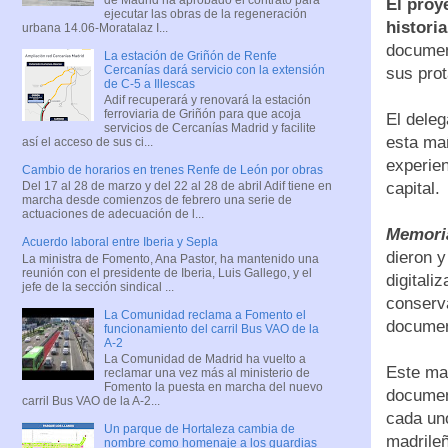
El proy
ejecutar las obras de la regeneración
histori
urbana 14.06-Moratalaz I...
document
La estación de Griñón de Renfe
Cercanías dará servicio con la extensión
sus prot
de C-5 a Illescas
Adif recuperará y renovará la estación
ferroviaria de Griñón para que acoja
El deleg
servicios de Cercanías Madrid y facilite
esta ma
así el acceso de sus ci...
experien
Cambio de horarios en trenes Renfe de León por obras
capital.
Del 17 al 28 de marzo y del 22 al 28 de abril Adif tiene en
marcha desde comienzos de febrero una serie de
actuaciones de adecuación de l...
Memoria
Acuerdo laboral entre Iberia y Sepla
dieron y
La ministra de Fomento, Ana Pastor, ha mantenido una
reunión con el presidente de Iberia, Luis Gallego, y el
digitali
jefe de la sección sindical ...
conserva
La Comunidad reclama a Fomento el
documen
funcionamiento del carril Bus VAO de la
A-2
La Comunidad de Madrid ha vuelto a
Este mat
reclamar una vez más al ministerio de
Fomento la puesta en marcha del nuevo
document
carril Bus VAO de la A-2...
cada uno
Un parque de Hortaleza cambia de
madrileñ
nombre como homenaje a los guardias