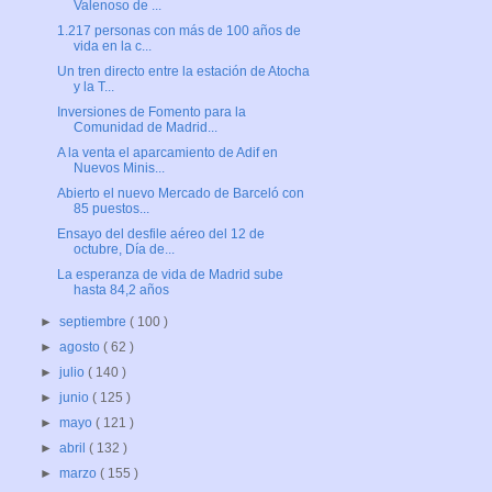
Valenoso de ...
1.217 personas con más de 100 años de
vida en la c...
Un tren directo entre la estación de Atocha
y la T...
Inversiones de Fomento para la
Comunidad de Madrid...
A la venta el aparcamiento de Adif en
Nuevos Minis...
Abierto el nuevo Mercado de Barceló con
85 puestos...
Ensayo del desfile aéreo del 12 de
octubre, Día de...
La esperanza de vida de Madrid sube
hasta 84,2 años
►
septiembre
( 100 )
►
agosto
( 62 )
►
julio
( 140 )
►
junio
( 125 )
►
mayo
( 121 )
►
abril
( 132 )
►
marzo
( 155 )