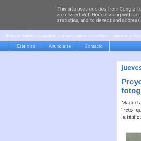
This site uses cookies from Google to 
are shared with Google along with per
es por madrid
statistics, and to detect and address
El blog de Madrid y su actualidad, proyectos, transporte, movilidad, arquitectura, partici
Este blog
Anunciarse
Contacto
jueve
Proye
fotog
Madrid a
"reto" q
la bibli