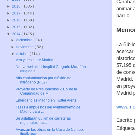
Carabanc
►
2018
( 1385 )
animar a
►
2017
( 1344 )
barrio.
►
2016
( 1168 )
►
2015
( 1182 )
Memor
▼
2014
( 1415 )
►
diciembre
( 94 )
La Bibli
►
noviembre
( 82 )
acercar 
▼
octubre
( 114 )
históric
Ven y descubre Madrid
57.195 d
Nueva web del Hospital Gregorio Marañón
dirigida a...
de conse
Alta contaminación por dióxido de
Madrid. 
nitrógeno (NO2) ...
en proy
Proyecto de Presupuestos 2015 de la
Madrid p
Comunidad de M...
Emergencias Madrid en Twitter Alerts
www.me
Tasas e impuestos del Ayuntamiento de
Madrid para ...
Se asfaltarán 65 km de carreteras
Escrito
regionales hasta...
Etiquet
Avanzan las obras en la Casa de Campo,
finalizarán...