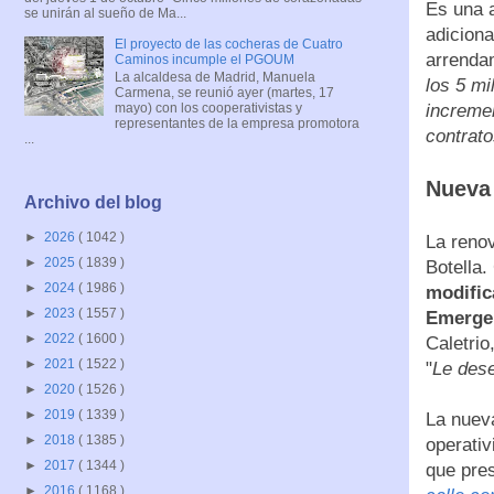
Es una 
se unirán al sueño de Ma...
adiciona
El proyecto de las cocheras de Cuatro
arrendam
Caminos incumple el PGOUM
La alcaldesa de Madrid, Manuela
los 5 mi
Carmena, se reunió ayer (martes, 17
incremen
mayo) con los cooperativistas y
representantes de la empresa promotora
contrato
...
Nueva 
Archivo del blog
►
2026
( 1042 )
La renov
►
2025
( 1839 )
Botella
►
2024
( 1986 )
modific
►
2023
( 1557 )
Emerge
►
2022
( 1600 )
Caletrio
►
2021
( 1522 )
"
Le dese
►
2020
( 1526 )
►
2019
( 1339 )
La nueva
►
2018
( 1385 )
operativ
►
2017
( 1344 )
que pres
►
2016
( 1168 )