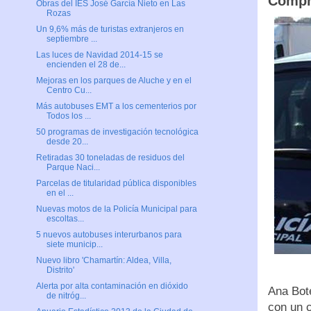
Compr
Obras del IES José García Nieto en Las
Rozas
Un 9,6% más de turistas extranjeros en
septiembre ...
Las luces de Navidad 2014-15 se
encienden el 28 de...
Mejoras en los parques de Aluche y en el
Centro Cu...
Más autobuses EMT a los cementerios por
Todos los ...
50 programas de investigación tecnológica
desde 20...
Retiradas 30 toneladas de residuos del
Parque Naci...
Parcelas de titularidad pública disponibles
en el ...
Nuevas motos de la Policía Municipal para
escoltas...
5 nuevos autobuses interurbanos para
siete municip...
Nuevo libro 'Chamartín: Aldea, Villa,
Distrito'
Alerta por alta contaminación en dióxido
Ana Bote
de nitróg...
con un c