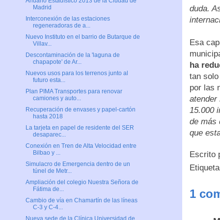
Anuario Estadístico 2013 de la Ciudad de
duda. As
Madrid
internac
Interconexión de las estaciones
regeneradoras de a...
Nuevo Instituto en el barrio de Butarque de
Esa capa
Villav...
municip
Descontaminación de la 'laguna de
chapapote' de Ar...
ha redu
Nuevos usos para los terrenos junto al
tan solo
futuro esta...
por las
Plan PIMA Transportes para renovar
atender
camiones y auto...
15.000 
Recuperación de envases y papel-cartón
hasta 2018
de más 
La tarjeta en papel de residente del SER
que est
desaparec...
Conexión en Tren de Alta Velocidad entre
Bilbao y ...
Escrito
Simulacro de Emergencia dentro de un
Etiquet
túnel de Metr...
Ampliación del colegio Nuestra Señora de
Fátima de...
1 com
Cambio de vía en Chamartín de las líneas
C-3 y C-4...
Nueva sede de la Clínica Universidad de