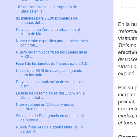
Aeropuerto de B...
162 destinos desde el Aeropuerto de
Barajas en la ...
92 millones para 7.100 kilómetros de
tuberías del ...
En la n
Proyecto Línea Zero, arte urbano en el
"reforza
Metro de Ma...
visitant
Nuevo centro específico para adolescentes
Turismo
con prob...
efectiv
Nuevo radar multicarril en los túneles de la
M-30 ...
disuasor
Fase I de los túneles de Pajares para 2015
sirven c
Un sistema ESRI de navegación guiado
explicó.
para los auto...
Proyecto de Urbanización de Adelfas, en el
distrit...
Por su p
La tasa de desempleo es del 17,5% en la
increme
Comunidad ...
policial
Nuevo colegio en Vallecas y nuevo
concentr
instituto en Las...
ciudad, 
Simulacro de Emergencia en una estación
de Metro d...
el turis
Nueva línea 341 de autobús entre Velilla
de San An...