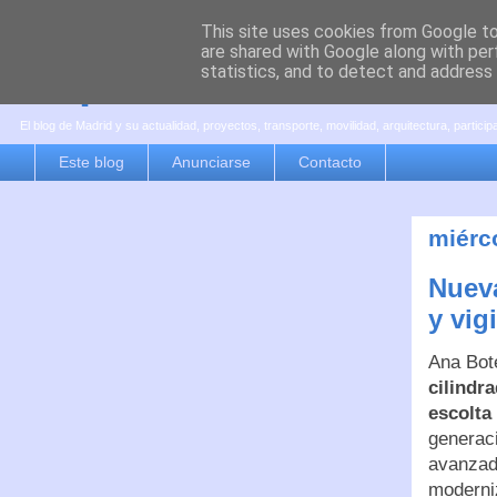
This site uses cookies from Google to 
are shared with Google along with per
es por madrid
statistics, and to detect and address
El blog de Madrid y su actualidad, proyectos, transporte, movilidad, arquitectura, partici
Este blog
Anunciarse
Contacto
miérc
Nueva
y vig
Ana Bote
cilindr
escolta
generac
avanzad
moderniz