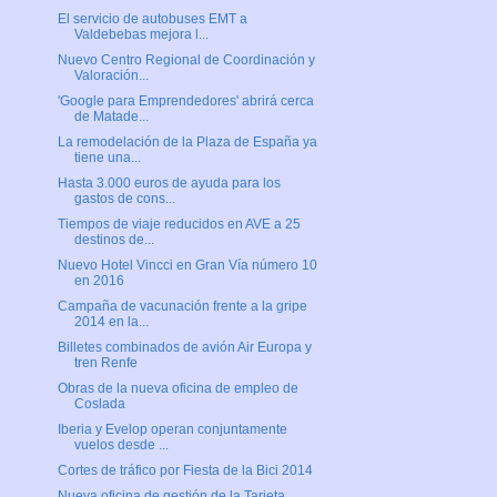
El servicio de autobuses EMT a
Valdebebas mejora l...
Nuevo Centro Regional de Coordinación y
Valoración...
'Google para Emprendedores' abrirá cerca
de Matade...
La remodelación de la Plaza de España ya
tiene una...
Hasta 3.000 euros de ayuda para los
gastos de cons...
Tiempos de viaje reducidos en AVE a 25
destinos de...
Nuevo Hotel Vincci en Gran Vía número 10
en 2016
Campaña de vacunación frente a la gripe
2014 en la...
Billetes combinados de avión Air Europa y
tren Renfe
Obras de la nueva oficina de empleo de
Coslada
Iberia y Evelop operan conjuntamente
vuelos desde ...
Cortes de tráfico por Fiesta de la Bici 2014
Nueva oficina de gestión de la Tarjeta