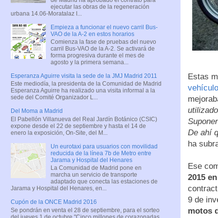
ejecutar las obras de la regeneración
urbana 14.06-Moratalaz I...
Empieza a funcionar el nuevo carril Bus-
VAO de la A-2 en estos horarios
Comienza la fase de pruebas del nuevo
carril Bus-VAO de la A-2. Se activará de
forma progresiva durante el mes de
agosto y la primera semana...
Estas mo
Esperanza Aguirre visita la sede de la JMJ Madrid 2011
Este mediodía, la presidenta de la Comunidad de Madrid
vehículo
Esperanza Aguirre ha realizado una visita informal a la
sede del Comité Organizador L...
mejorab
utilizad
Del Moma a Madrid
El Pabellón Villanueva del Real Jardín Botánico (CSIC)
Suponen
expone desde el 22 de septiembre y hasta el 14 de
De ahí 
enero la exposición, On-Site, del M...
ha subr
Un eurotaxi para usuarios con movilidad
reducida de la línea 7b de Metro entre
Jarama y Hospital del Henares
Ese com
La Comunidad de Madrid pone en
marcha un servicio de transporte
2015 en
adaptado que conecta las estaciones de
contract
Jarama y Hospital del Henares, en...
9 de inv
Cupón de la ONCE Madrid 2016
motos d
Se pondrán en venta el 28 de septiembre, para el sorteo
del jueves 1 de octubre "Cinco millones de corazonadas