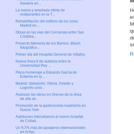
Navarra en...
H
La nueva y ampliada oferta de
restaurantes en la T...
e
Rehabilitación del edificio de los cines
M
Madrid en...
q
Obras en las vías del Cercanías entre San
Cristóba...
d
Proyecto Memoria de los Barrios: álbum
s
fotográfico...
R
Primer día del Hospital General de Villalba
Nueva línea 6 de autobús entre la
Universidad Rey ...
Placa homenaje a Eduardo García de
Enterría en la ...
Madrid, Valladolid, Vitoria, Oviedo y
Logroño unid...
Avanzan las obras en Orense de la línea
de alta ve...
Promoción de la gastronomía madrileña en
Nueva York
Autobuses interurbanos al nuevo hospital
de Collad...
Un 9,7% más de pasajeros internacionales
en el Aer...