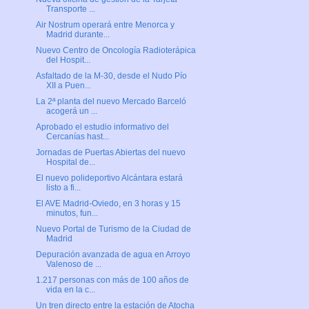
Transporte ...
Air Nostrum operará entre Menorca y
Madrid durante...
Nuevo Centro de Oncología Radioterápica
del Hospit...
Asfaltado de la M-30, desde el Nudo Pío
XII a Puen...
La 2ª planta del nuevo Mercado Barceló
acogerá un ...
Aprobado el estudio informativo del
Cercanías hast...
Jornadas de Puertas Abiertas del nuevo
Hospital de...
El nuevo polideportivo Alcántara estará
listo a fi...
El AVE Madrid-Oviedo, en 3 horas y 15
minutos, fun...
Nuevo Portal de Turismo de la Ciudad de
Madrid
Depuración avanzada de agua en Arroyo
Valenoso de ...
1.217 personas con más de 100 años de
vida en la c...
Un tren directo entre la estación de Atocha