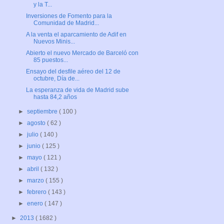
y la T...
Inversiones de Fomento para la
Comunidad de Madrid...
A la venta el aparcamiento de Adif en
Nuevos Minis...
Abierto el nuevo Mercado de Barceló con
85 puestos...
Ensayo del desfile aéreo del 12 de
octubre, Día de...
La esperanza de vida de Madrid sube
hasta 84,2 años
►
septiembre
( 100 )
►
agosto
( 62 )
►
julio
( 140 )
►
junio
( 125 )
►
mayo
( 121 )
►
abril
( 132 )
►
marzo
( 155 )
►
febrero
( 143 )
►
enero
( 147 )
►
2013
( 1682 )