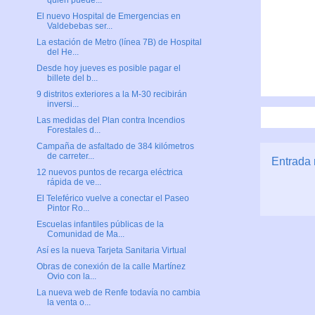
quién puede...
El nuevo Hospital de Emergencias en
Valdebebas ser...
La estación de Metro (línea 7B) de Hospital
del He...
Desde hoy jueves es posible pagar el
billete del b...
9 distritos exteriores a la M-30 recibirán
inversi...
Las medidas del Plan contra Incendios
Forestales d...
Campaña de asfaltado de 384 kilómetros
de carreter...
Entrada 
12 nuevos puntos de recarga eléctrica
rápida de ve...
El Teleférico vuelve a conectar el Paseo
Pintor Ro...
Escuelas infantiles públicas de la
Comunidad de Ma...
Así es la nueva Tarjeta Sanitaria Virtual
Obras de conexión de la calle Martínez
Ovio con la...
La nueva web de Renfe todavía no cambia
la venta o...