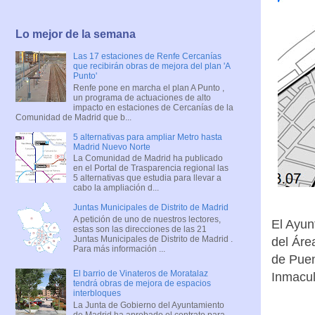
Lo mejor de la semana
Las 17 estaciones de Renfe Cercanías
que recibirán obras de mejora del plan 'A
Punto'
Renfe pone en marcha el plan A Punto ,
un programa de actuaciones de alto
impacto en estaciones de Cercanías de la
Comunidad de Madrid que b...
5 alternativas para ampliar Metro hasta
Madrid Nuevo Norte
La Comunidad de Madrid ha publicado
en el Portal de Trasparencia regional las
5 alternativas que estudia para llevar a
cabo la ampliación d...
Juntas Municipales de Distrito de Madrid
A petición de uno de nuestros lectores,
El Ayun
estas son las direcciones de las 21
Juntas Municipales de Distrito de Madrid .
del Áre
Para más información ...
de Puen
El barrio de Vinateros de Moratalaz
Inmacul
tendrá obras de mejora de espacios
interbloques
La Junta de Gobierno del Ayuntamiento
de Madrid ha aprobado el contrato para