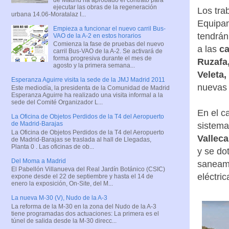
ejecutar las obras de la regeneración
Los tra
urbana 14.06-Moratalaz I...
Equipam
Empieza a funcionar el nuevo carril Bus-
tendrán
VAO de la A-2 en estos horarios
Comienza la fase de pruebas del nuevo
a las
ca
carril Bus-VAO de la A-2. Se activará de
forma progresiva durante el mes de
Ruzafa,
agosto y la primera semana...
Veleta,
Esperanza Aguirre visita la sede de la JMJ Madrid 2011
nuevas 
Este mediodía, la presidenta de la Comunidad de Madrid
Esperanza Aguirre ha realizado una visita informal a la
sede del Comité Organizador L...
En el c
La Oficina de Objetos Perdidos de la T4 del Aeropuerto
de Madrid-Barajas
sistema
La Oficina de Objetos Perdidos de la T4 del Aeropuerto
Valleca
de Madrid-Barajas se traslada al hall de Llegadas,
Planta 0 . Las oficinas de ob...
y se do
Del Moma a Madrid
saneami
El Pabellón Villanueva del Real Jardín Botánico (CSIC)
eléctri
expone desde el 22 de septiembre y hasta el 14 de
enero la exposición, On-Site, del M...
La nueva M-30 (V), Nudo de la A-3
La reforma de la M-30 en la zona del Nudo de la A-3
tiene programadas dos actuaciones: La primera es el
túnel de salida desde la M-30 direcc...