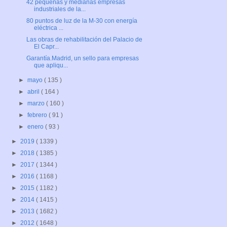
42 pequeñas y medianas empresas
industriales de la...
80 puntos de luz de la M-30 con energía
eléctrica ...
Las obras de rehabilitación del Palacio de
El Capr...
Garantía.Madrid, un sello para empresas
que apliqu...
►
mayo
( 135 )
►
abril
( 164 )
►
marzo
( 160 )
►
febrero
( 91 )
►
enero
( 93 )
►
2019
( 1339 )
►
2018
( 1385 )
►
2017
( 1344 )
►
2016
( 1168 )
►
2015
( 1182 )
►
2014
( 1415 )
►
2013
( 1682 )
►
2012
( 1648 )