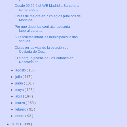
Desde 55,55 € el AVE Madrid a Barcelona,
compra de...
Obras de mejora en 7 colegios públicos de
Moncloa-...
Por qué deberías contratar asesoría
laboral para t...
68 escuelas infantiles municipales: estas
son las ...
Obras en las vías de la estación de
Coslada de Cer...
El albergue juvenil de Los Batanes en
Rascafría ab...
►
agosto
( 100 )
►
julio
( 117 )
►
junio
( 101 )
►
mayo
( 135 )
►
abril
( 164 )
►
marzo
( 160 )
►
febrero
( 91 )
►
enero
( 93 )
►
2019
( 1339 )