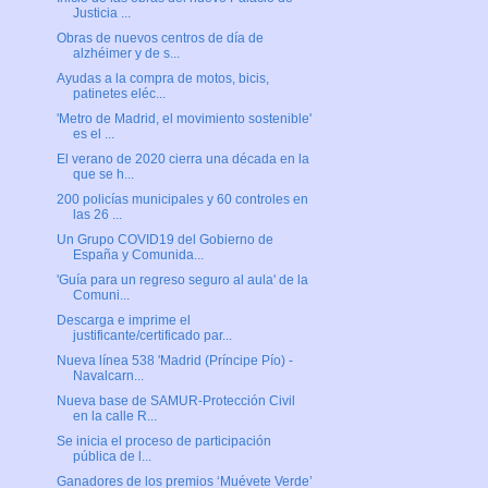
Justicia ...
Obras de nuevos centros de día de
alzhéimer y de s...
Ayudas a la compra de motos, bicis,
patinetes eléc...
'Metro de Madrid, el movimiento sostenible'
es el ...
El verano de 2020 cierra una década en la
que se h...
200 policías municipales y 60 controles en
las 26 ...
Un Grupo COVID19 del Gobierno de
España y Comunida...
'Guía para un regreso seguro al aula' de la
Comuni...
Descarga e imprime el
justificante/certificado par...
Nueva línea 538 'Madrid (Príncipe Pío) -
Navalcarn...
Nueva base de SAMUR-Protección Civil
en la calle R...
Se inicia el proceso de participación
pública de l...
Ganadores de los premios ‘Muévete Verde’