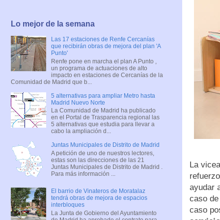
Lo mejor de la semana
Las 17 estaciones de Renfe Cercanías
que recibirán obras de mejora del plan 'A
Punto'
Renfe pone en marcha el plan A Punto ,
un programa de actuaciones de alto
impacto en estaciones de Cercanías de la
Comunidad de Madrid que b...
5 alternativas para ampliar Metro hasta
Madrid Nuevo Norte
La Comunidad de Madrid ha publicado
en el Portal de Trasparencia regional las
5 alternativas que estudia para llevar a
cabo la ampliación d...
Juntas Municipales de Distrito de Madrid
A petición de uno de nuestros lectores,
estas son las direcciones de las 21
La vicea
Juntas Municipales de Distrito de Madrid .
Para más información ...
refuerzo
ayudar a
El barrio de Vinateros de Moratalaz
caso de 
tendrá obras de mejora de espacios
interbloques
caso pos
La Junta de Gobierno del Ayuntamiento
de Madrid ha aprobado el contrato para