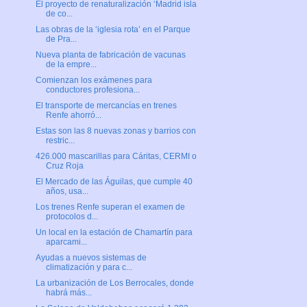
El proyecto de renaturalización ‘Madrid isla
de co...
Las obras de la ‘iglesia rota’ en el Parque
de Pra...
Nueva planta de fabricación de vacunas
de la empre...
Comienzan los exámenes para
conductores profesiona...
El transporte de mercancías en trenes
Renfe ahorró...
Estas son las 8 nuevas zonas y barrios con
restric...
426.000 mascarillas para Cáritas, CERMI o
Cruz Roja
El Mercado de las Águilas, que cumple 40
años, usa...
Los trenes Renfe superan el examen de
protocolos d...
Un local en la estación de Chamartín para
aparcami...
Ayudas a nuevos sistemas de
climatización y para c...
La urbanización de Los Berrocales, donde
habrá más...