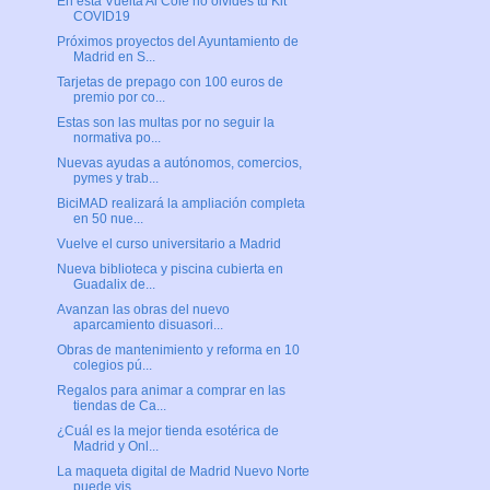
En esta Vuelta Al Cole no olvides tu Kit
COVID19
Próximos proyectos del Ayuntamiento de
Madrid en S...
Tarjetas de prepago con 100 euros de
premio por co...
Estas son las multas por no seguir la
normativa po...
Nuevas ayudas a autónomos, comercios,
pymes y trab...
BiciMAD realizará la ampliación completa
en 50 nue...
Vuelve el curso universitario a Madrid
Nueva biblioteca y piscina cubierta en
Guadalix de...
Avanzan las obras del nuevo
aparcamiento disuasori...
Obras de mantenimiento y reforma en 10
colegios pú...
Regalos para animar a comprar en las
tiendas de Ca...
¿Cuál es la mejor tienda esotérica de
Madrid y Onl...
La maqueta digital de Madrid Nuevo Norte
puede vis...