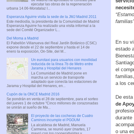
servici
ejecutar las obras de la regeneración
necesit
urbana 14.06-Moratalaz I...
“Estamos
Esperanza Aguirre visita la sede de la JMJ Madrid 2011
familias
Este mediodía, la presidenta de la Comunidad de Madrid
Esperanza Aguirre ha realizado una visita informal a la
sede del Comité Organizador L...
Del Moma a Madrid
En su vi
El Pabellón Villanueva del Real Jardín Botánico (CSIC)
expone desde el 22 de septiembre y hasta el 14 de
estado 
enero la exposición, On-Site, del M...
Bienesta
Un eurotaxi para usuarios con movilidad
Santiago
reducida de la línea 7b de Metro entre
Jarama y Hospital del Henares
el compr
La Comunidad de Madrid pone en
familias
marcha un servicio de transporte
adaptado que conecta las estaciones de
a los ce
Jarama y Hospital del Henares, en...
Cupón de la ONCE Madrid 2016
De esta
Se pondrán en venta el 28 de septiembre, para el sorteo
de Apoy
del jueves 1 de octubre "Cinco millones de corazonadas
se unirán al sueño de Ma...
profesio
El proyecto de las cocheras de Cuatro
durante 
Caminos incumple el PGOUM
acompaña
La alcaldesa de Madrid, Manuela
Carmena, se reunió ayer (martes, 17
o una es
mayo) con los cooperativistas y