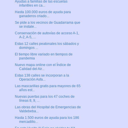
Ayudas a familias de las escuelas
infantiles en ca...
Hasta 100.000 euros de ayuda para
ganaderos criado...
Se pide a los vecinos de Guadarrama que
se instale...
Conservación de autovías de acceso A-1,
A-2, A-5, ...
Estas 12 calles peatonales los sábados y
domingos ...
El tiempo libre variado en tiempos de
pandemia
Nuevo mapa online con el Índice de
Calidad del Air...
Estas 138 calles se incorporan a la
Operación Asfa...
Las mascarillas gratis para mayores de 65
años est...
Nuevas puertas para los 47 coches de
líneas 8, 9, ...
Las obras del Hospital de Emergencias de
Valdebeba...
Hasta 1.500 euros de ayuda para los 186
mercadillo...