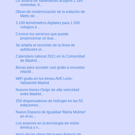
La Solana de Valdebebas acogerá 1.393
viviendas, 6...
Obras de modernización de la estación de
Metro de ...
3.100 termómetros digitales para 1.500
colegios e ...
Conoce los servicios que puede
proporcionar un bue...
Se amplia el recorrido de la línea de
autobuses ur...
Calendario laboral 2021 en la Comunidad
de Madrid ...
Becas para acceder casi gratis a escuelas
infantil...
WiFi gratis en los trenes AVE León-
Valladolid-Madrid
Nuevos trenes Ouigo de alta velocidad
entre Madrid...
200 dispensadores de hidrogel en las 50
estaciones...
Nuevo Espacio de Igualdad 'María Moliner'
en el ec...
Los avances en la tecnología de visión
térmica y n...
Inicio de las obras del nuevo Palacio de