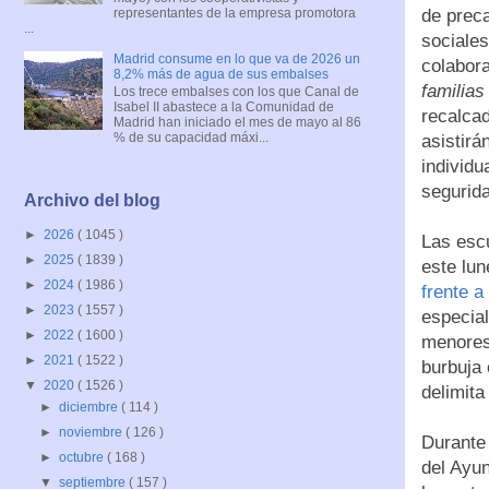
representantes de la empresa promotora
de preca
...
sociales
Madrid consume en lo que va de 2026 un
colabor
8,2% más de agua de sus embalses
familias
Los trece embalses con los que Canal de
Isabel II abastece a la Comunidad de
recalcad
Madrid han iniciado el mes de mayo al 86
% de su capacidad máxi...
asistirá
individ
segurid
Archivo del blog
►
2026
( 1045 )
Las escu
►
2025
( 1839 )
este lun
►
2024
( 1986 )
frente 
►
2023
( 1557 )
especial
►
2022
( 1600 )
menores
►
2021
( 1522 )
burbuja
▼
2020
( 1526 )
delimita
►
diciembre
( 114 )
►
noviembre
( 126 )
Durante 
►
octubre
( 168 )
del Ayu
▼
septiembre
( 157 )