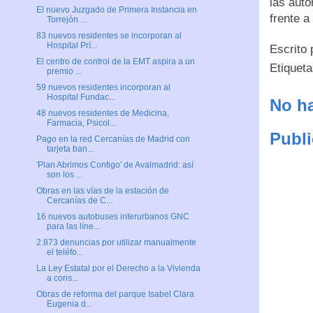
las auto
El nuevo Juzgado de Primera Instancia en
frente a
Torrejón ...
83 nuevos residentes se incorporan al
Hospital Prí...
Escrito
El centro de control de la EMT aspira a un
Etiquet
premio ...
59 nuevos residentes incorporan al
Hospital Fundac...
No ha
48 nuevos residentes de Medicina,
Farmacia, Psicol...
Publi
Pago en la red Cercanías de Madrid con
tarjeta ban...
'Plan Abrimos Contigo' de Avalmadrid: así
son los ...
Obras en las vías de la estación de
Cercanías de C...
16 nuevos autobuses interurbanos GNC
para las líne...
2.873 denuncias por utilizar manualmente
el teléfo...
La Ley Estatal por el Derecho a la Vivienda
a cons...
Obras de reforma del parque Isabel Clara
Eugenia d...