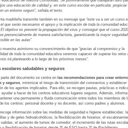
s educativos de nuestra Comunidad. Sé positivamente que trabajarán duro par
ijos una educación de calidad y, en este curso escolar en particular, propiciar
 en un entorno seguro”,
señala el texto.
nta madrileña transmite también en su mensaje que
“este va a ser un curso e
n el que serán necesarios el apoyo y la implicación de toda la comunidad educ
 El objetivo es prevenir la propagación del virus y conseguir que el curso 20
rse presencialmente de manera satisfactoria, garantizando la mayor seguridad 
osible en las aulas”.
o muestra asimismo su convencimiento de que
“gracias al compromiso y la
lidad de toda la comunidad educativa seremos capaces de superar los retos 
os irá planteando a lo largo de los próximos meses”.
 escolares saludables y seguros
 parte del documento se centra en
las recomendaciones para crear entorn
s y seguros
, minimizar el riesgo de transmisión del coronavirus y establecer 
ón de los agentes implicados. Para ello, se recogen pautas, prácticas e indi
s ayudar a hacer de los centros educativos lugares seguros. Además, inform
antener una permanente y fluida comunicación entre todos los miembros de 
de los centros: personal docente y no docente, así como padres y alumnos.
recoge información sobre las medidas de seguridad e higiene establecidas: la 
llas y de geles hidroalcohólicos; la flexibilización de horarios; el escalonamie
 salidas; el aumento de turnos de comedor; el incremento de las rutas escolar
 o flexibilización de horarios desde 3º de ESO hasta 2º de Bachillerato.