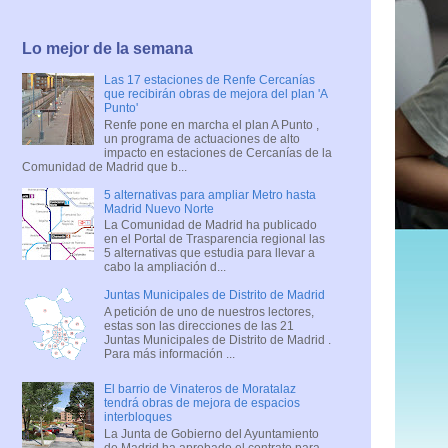
Lo mejor de la semana
Las 17 estaciones de Renfe Cercanías
que recibirán obras de mejora del plan 'A
Punto'
Renfe pone en marcha el plan A Punto ,
un programa de actuaciones de alto
impacto en estaciones de Cercanías de la
Comunidad de Madrid que b...
5 alternativas para ampliar Metro hasta
Madrid Nuevo Norte
La Comunidad de Madrid ha publicado
en el Portal de Trasparencia regional las
5 alternativas que estudia para llevar a
cabo la ampliación d...
Juntas Municipales de Distrito de Madrid
A petición de uno de nuestros lectores,
estas son las direcciones de las 21
Juntas Municipales de Distrito de Madrid .
Para más información ...
El barrio de Vinateros de Moratalaz
tendrá obras de mejora de espacios
interbloques
La Junta de Gobierno del Ayuntamiento
de Madrid ha aprobado el contrato para