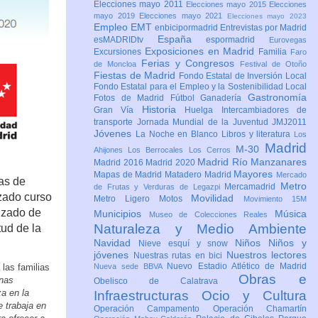
Elecciones mayo 2011
Elecciones mayo 2015
Elecciones
mayo 2019
Elecciones mayo 2021
Elecciones mayo 2023
Empleo
EMT
enbicipormadrid
Entrevistas por Madrid
España
esMADRIDtv
espormadrid
Eurovegas
Exposiciones en Madrid
Excursiones
Familia
Faro
Ferias y Congresos
de Moncloa
Festival de Otoño
Fiestas de Madrid
Fondo Estatal de Inversión Local
Fondo Estatal para el Empleo y la Sostenibilidad Local
Gastronomía
Fotos de Madrid
Fútbol
Ganadería
Historia
Gran Vía
Huelga
Intercambiadores de
transporte
Jornada Mundial de la Juventud JMJ2011
Jóvenes
La Noche en Blanco
Libros y literatura
Los
Madrid
M-30
Ahijones
Los Berrocales
Los Cerros
Madrid Río Manzanares
Madrid 2016
Madrid 2020
Mayores
Mapas de Madrid
Matadero Madrid
Mercado
as de
Metro
Mercamadrid
de Frutas y Verduras de Legazpi
zado curso
Movilidad
Metro Ligero
Motos
Movimiento 15M
lizado de
Municipios
Música
Museo de Colecciones Reales
Naturaleza y Medio Ambiente
ud de la
Navidad
Niños
Niños y
Nieve esquí y snow
jóvenes
Nuestros lectores
Nuestras rutas en bici
Nuevo Estadio Atlético de Madrid
 las familias
Nueva sede BBVA
Obras e
unas
Obelisco de Calatrava
a en la
Infraestructuras
Ocio y Cultura
 trabaja en
Operación Campamento
Operación Chamartín