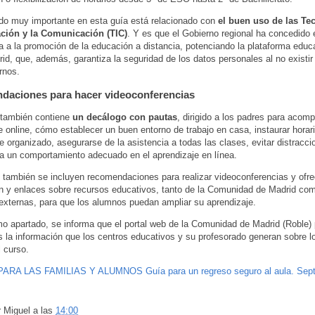
o muy importante en esta guía está relacionado con
el buen uso de las Te
ación y la Comunicación (TIC)
. Y es que el Gobierno regional ha concedido 
a a la promoción de la educación a distancia, potenciando la plataforma educ
d, que, además, garantiza la seguridad de los datos personales al no existir
rnos.
aciones para hacer videoconferencias
 también contiene
un decálogo con pautas
, dirigido a los padres para acomp
e online, cómo establecer un buen entorno de trabajo en casa, instaurar horari
 organizado, asegurarse de la asistencia a todas las clases, evitar distracc
a un comportamiento adecuado en el aprendizaje en línea.
también se incluyen recomendaciones para realizar videoconferencias y ofr
n y enlaces sobre recursos educativos, tanto de la Comunidad de Madrid com
externas, para que los alumnos puedan ampliar su aprendizaje.
mo apartado, se informa que el portal web de la Comunidad de Madrid (Roble) 
as la información que los centros educativos y su profesorado generan sobre 
l curso.
RA LAS FAMILIAS Y ALUMNOS Guía para un regreso seguro al aula. Sept
r
Miguel
a las
14:00