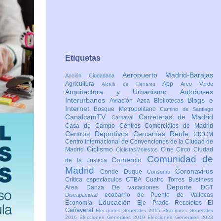
Etiquetas
Aeropuerto Madrid-Barajas
Acción Ciudadana
Agricultura
App
Arco Verde
Alcalá de Henares
Arquitectura y Urbanismo
Autobuses
Interurbanos
Blogs e
Aviación
Azca
Bibliotecas
Internet
Bosque Metropolitano
Camino de Santiago
CanalcamTV
Carreteras de Madrid
Carnaval
Casa de Campo
Centros Comerciales de Madrid
Centros Deportivos
Cercanías Renfe
CICCM
Centro Internacional de Convenciones de la Ciudad de
Ciclismo
Madrid
Cine
Circo
Ciudad
CiclistasMolestos
Comunidad de
Comercio
de la Justicia
Madrid
Coronavirus
Conde Duque
Consumo
Crítica espectáculos
CTBA Cuatro Torres Business
Deporte
Area
Danza
De vacaciones
DGT
ecobarrio de Puente de Vallecas
Discapacidad
Educación
Economía
Eje Prado Recoletos
El
Cañaveral
Elecciones Generales 2015
Elecciones Generales
2016
Elecciones Generales 2019
Elecciones Generales 2023