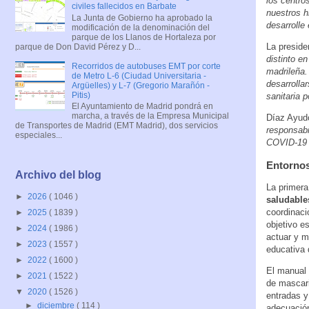
los centro
civiles fallecidos en Barbate
nuestros h
La Junta de Gobierno ha aprobado la
desarrolle
modificación de la denominación del
parque de los Llanos de Hortaleza por
La preside
parque de Don David Pérez y D...
distinto e
Recorridos de autobuses EMT por corte
madrileña.
de Metro L-6 (Ciudad Universitaria -
desarrolla
Argüelles) y L-7 (Gregorio Marañón -
Pitis)
sanitaria p
El Ayuntamiento de Madrid pondrá en
marcha, a través de la Empresa Municipal
Díaz Ayud
de Transportes de Madrid (EMT Madrid), dos servicios
responsabi
especiales...
COVID-19 n
Entornos
Archivo del blog
La primera
►
2026
( 1046 )
saludable
coordinaci
►
2025
( 1839 )
objetivo e
►
2024
( 1986 )
actuar y m
►
2023
( 1557 )
educativa 
►
2022
( 1600 )
El manual 
►
2021
( 1522 )
de mascari
▼
2020
( 1526 )
entradas y
►
diciembre
( 114 )
adecuación