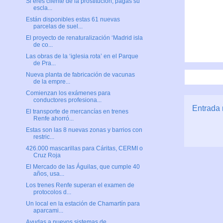
Si eres cliente de la prostitución, pagas su
escla...
Están disponibles estas 61 nuevas
parcelas de suel...
El proyecto de renaturalización ‘Madrid isla
de co...
Las obras de la ‘iglesia rota’ en el Parque
de Pra...
Nueva planta de fabricación de vacunas
de la empre...
Comienzan los exámenes para
conductores profesiona...
Entrada 
El transporte de mercancías en trenes
Renfe ahorró...
Estas son las 8 nuevas zonas y barrios con
restric...
426.000 mascarillas para Cáritas, CERMI o
Cruz Roja
El Mercado de las Águilas, que cumple 40
años, usa...
Los trenes Renfe superan el examen de
protocolos d...
Un local en la estación de Chamartín para
aparcami...
Ayudas a nuevos sistemas de