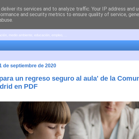
deliver its services and to analyze traffic. Your IP address and 
formance and security metrics to ensure quality of service, gen
abuse.
pación, medio ambiente, educación, empleo, ...
21 de septiembre de 2020
 para un regreso seguro al aula' de la Comu
drid en PDF