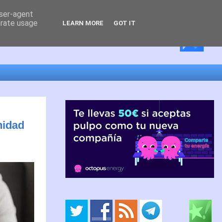
user-agent
erate usage
LEARN MORE
GOT IT
nidad