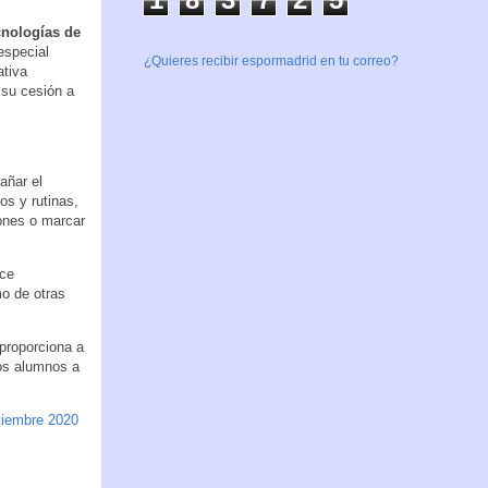
cnologías de
especial
¿Quieres recibir espormadrid en tu correo?
ativa
 su cesión a
añar el
os y rutinas,
iones o marcar
ece
o de otras
proporciona a
los alumnos a
iembre 2020