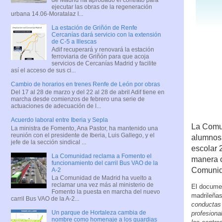
ejecutar las obras de la regeneración
urbana 14.06-Moratalaz I...
La estación de Griñón de Renfe
Cercanías dará servicio con la extensión
de C-5 a Illescas
Adif recuperará y renovará la estación
ferroviaria de Griñón para que acoja
servicios de Cercanías Madrid y facilite
así el acceso de sus ci...
Cambio de horarios en trenes Renfe de León por obras
Del 17 al 28 de marzo y del 22 al 28 de abril Adif tiene en
marcha desde comienzos de febrero una serie de
actuaciones de adecuación de l...
Acuerdo laboral entre Iberia y Sepla
La Comun
La ministra de Fomento, Ana Pastor, ha mantenido una
reunión con el presidente de Iberia, Luis Gallego, y el
alumnos 
jefe de la sección sindical ...
escolar 
La Comunidad reclama a Fomento el
manera c
funcionamiento del carril Bus VAO de la
Comunid
A-2
La Comunidad de Madrid ha vuelto a
reclamar una vez más al ministerio de
El documen
Fomento la puesta en marcha del nuevo
madrileñas
carril Bus VAO de la A-2...
conductas 
Un parque de Hortaleza cambia de
profesiona
nombre como homenaje a los guardias