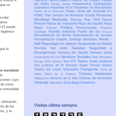
a ofrecer a
Palacio de Cibeles
Parque
Operación Mahou-Calderón
del Retiro
Parquímetros
Participación
Parque Ventas
 que se
ciudadana
Pasarelas M-30
Pasarelas río Manzanares
Paseo Verde del Suroeste A-5
Paseo de la Dirección
Personas
PDMC Plan Director de Movilidad Ciclista
scolar
Movilidad Reducida
Piscinas
Plan VIVE
Planes
ativa
Renove
Planos de Transporte
Plaza de España
Plaza
20-21 pueda
Política
Mayor
Promocionado
Podcast
Proyecto
higiénico-
Puentes históricos
Puerta del Sol
Canalejas
Rebajas
Remodelación de Atocha
Remodelación de Serrano
Renfe -
Remodelación Estadio Santiago Bernabéu
Adif
Reportajes en directo
Restaurantes en Madrid
Sanidad
Seguridad y
Revistas
San Isidro
que la
Emergencias
Semana del Orgullo
Semana Santa
Servicios Sociales
Senda Real GR-124
Solar Decathlon
Teatro
Taxi-VTC
Teatro Auditorio
Europe 2010
Sorteos
San Lorenzo de El Escorial
Teatro Fernán Gómez
Transporte
Teatros del Canal
Telemadrid
Túnel de
os escolares
Turismo
Valdebebas
Santa María de la Cabeza
la
Veranos de la Villa
Víctimas del terrorismo
Valdecarros
caciones cuyo
Vivienda
Zona Bajas Emisiones
Voluntarios
a de cómo
la comunidad
utilización
Visitas última semana
nto de las
es, y la
1
8
3
7
2
5