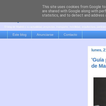
This site uses cookies from Google to 
are shared with Google along with per
es por madrid
statistics, and to detect and address 
El blog de Madrid y su actualidad, proyectos, transporte, movilidad, arquitectura, partici
Este blog
Anunciarse
Contacto
lunes, 
'Guía
de Ma