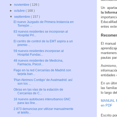
►
noviembre
( 126 )
Un apartad
►
octubre
( 168 )
la Inform
▼
septiembre
( 157 )
importanci
EducaMadri
El nuevo Juzgado de Primera Instancia en
Torrejón ...
entes exte
83 nuevos residentes se incorporan al
Recomend
Hospital Prí...
El centro de control de la EMT aspira a un
El manual
premio ...
aprendizaj
59 nuevos residentes incorporan al
mantenerse
Hospital Fundac...
pautas par
48 nuevos residentes de Medicina,
Farmacia, Psicol...
Asimismo, 
informació
Pago en la red Cercanías de Madrid con
tarjeta ban...
entidades 
'Plan Abrimos Contigo' de Avalmadrid: así
En un últi
son los ...
las famili
Obras en las vías de la estación de
lo largo de
Cercanías de C...
16 nuevos autobuses interurbanos GNC
MANUAL PA
para las líne...
en PDF
2.873 denuncias por utilizar manualmente
el teléfo...
Escrito po