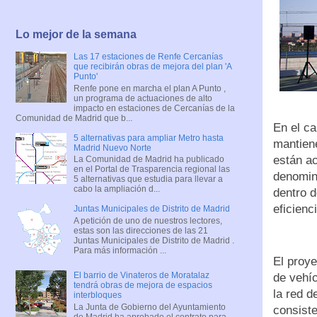
Lo mejor de la semana
Las 17 estaciones de Renfe Cercanías
que recibirán obras de mejora del plan 'A
Punto'
Renfe pone en marcha el plan A Punto ,
un programa de actuaciones de alto
impacto en estaciones de Cercanías de la
Comunidad de Madrid que b...
En el ca
5 alternativas para ampliar Metro hasta
mantiene
Madrid Nuevo Norte
están a
La Comunidad de Madrid ha publicado
en el Portal de Trasparencia regional las
denomina
5 alternativas que estudia para llevar a
cabo la ampliación d...
dentro d
eficienc
Juntas Municipales de Distrito de Madrid
A petición de uno de nuestros lectores,
estas son las direcciones de las 21
Juntas Municipales de Distrito de Madrid .
Para más información ...
El proy
El barrio de Vinateros de Moratalaz
de vehí
tendrá obras de mejora de espacios
la red d
interbloques
La Junta de Gobierno del Ayuntamiento
consiste
de Madrid ha aprobado el contrato para