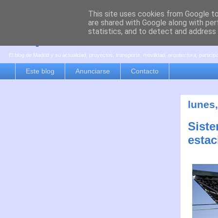
This site uses cookies from Google to 
are shared with Google along with per
es por madrid
statistics, and to detect and address
El blog de Madrid y su actualidad, proyectos, transporte, movilidad, arquitectura, partici
Este blog
Anunciarse
Contacto
lunes
Siste
estac