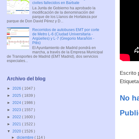
civiles fallecidos en Barbate
La Junta de Gobierno ha aprobado la
modificación de la denominación del
parque de los Llanos de Hortaleza por
parque de Don David Pérez y D...
Recorridos de autobuses EMT por corte
de Metro L-6 (Ciudad Universitaria -
Argüelles) y L-7 (Gregorio Marañón -
Pitis)
El Ayuntamiento de Madrid pondrá en
marcha, a través de la Empresa Municipal
de Transportes de Madrid (EMT Madrid), dos servicios
especiales...
Escrito
Archivo del blog
Etiquet
►
2026
( 1047 )
►
2025
( 1839 )
No ha
►
2024
( 1986 )
►
2023
( 1557 )
Publi
►
2022
( 1600 )
►
2021
( 1522 )
▼
2020
( 1526 )
►
diciembre
( 114 )