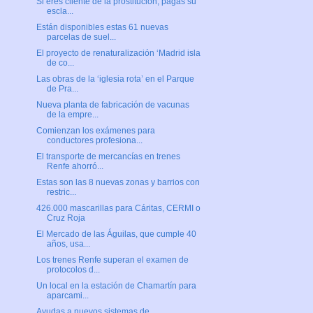
Si eres cliente de la prostitución, pagas su
escla...
Están disponibles estas 61 nuevas
parcelas de suel...
El proyecto de renaturalización ‘Madrid isla
de co...
Las obras de la ‘iglesia rota’ en el Parque
de Pra...
Nueva planta de fabricación de vacunas
de la empre...
Comienzan los exámenes para
conductores profesiona...
El transporte de mercancías en trenes
Renfe ahorró...
Estas son las 8 nuevas zonas y barrios con
restric...
426.000 mascarillas para Cáritas, CERMI o
Cruz Roja
El Mercado de las Águilas, que cumple 40
años, usa...
Los trenes Renfe superan el examen de
protocolos d...
Un local en la estación de Chamartín para
aparcami...
Ayudas a nuevos sistemas de