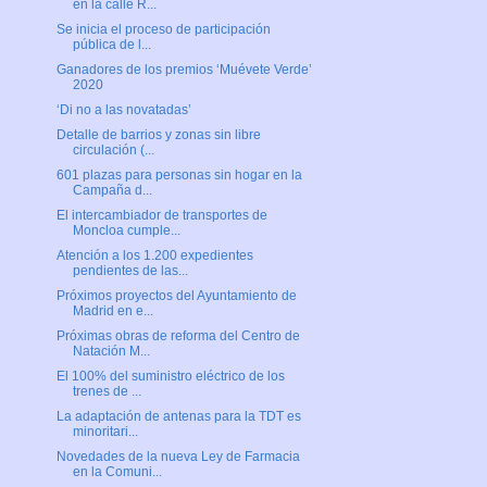
en la calle R...
Se inicia el proceso de participación
pública de l...
Ganadores de los premios ‘Muévete Verde’
2020
‘Di no a las novatadas’
Detalle de barrios y zonas sin libre
circulación (...
601 plazas para personas sin hogar en la
Campaña d...
El intercambiador de transportes de
Moncloa cumple...
Atención a los 1.200 expedientes
pendientes de las...
Próximos proyectos del Ayuntamiento de
Madrid en e...
Próximas obras de reforma del Centro de
Natación M...
El 100% del suministro eléctrico de los
trenes de ...
La adaptación de antenas para la TDT es
minoritari...
Novedades de la nueva Ley de Farmacia
en la Comuni...