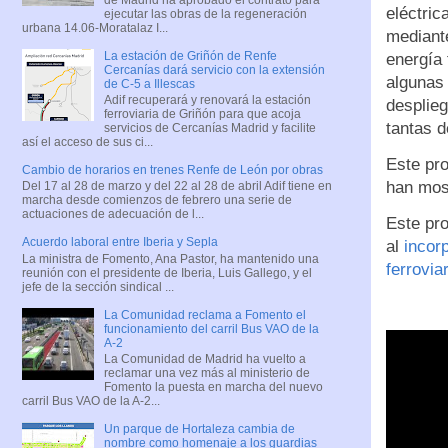
eléctric
ejecutar las obras de la regeneración
urbana 14.06-Moratalaz I...
mediante
La estación de Griñón de Renfe
energía 
Cercanías dará servicio con la extensión
algunas 
de C-5 a Illescas
Adif recuperará y renovará la estación
desplie
ferroviaria de Griñón para que acoja
tantas d
servicios de Cercanías Madrid y facilite
así el acceso de sus ci...
Este pro
Cambio de horarios en trenes Renfe de León por obras
han most
Del 17 al 28 de marzo y del 22 al 28 de abril Adif tiene en
marcha desde comienzos de febrero una serie de
actuaciones de adecuación de l...
Este pro
Acuerdo laboral entre Iberia y Sepla
al
incorp
La ministra de Fomento, Ana Pastor, ha mantenido una
ferrovia
reunión con el presidente de Iberia, Luis Gallego, y el
jefe de la sección sindical ...
La Comunidad reclama a Fomento el
funcionamiento del carril Bus VAO de la
A-2
La Comunidad de Madrid ha vuelto a
reclamar una vez más al ministerio de
Fomento la puesta en marcha del nuevo
carril Bus VAO de la A-2...
Un parque de Hortaleza cambia de
nombre como homenaje a los guardias