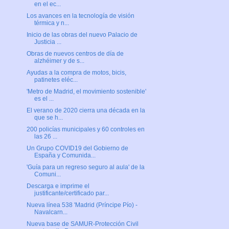
en el ec...
Los avances en la tecnología de visión
térmica y n...
Inicio de las obras del nuevo Palacio de
Justicia ...
Obras de nuevos centros de día de
alzhéimer y de s...
Ayudas a la compra de motos, bicis,
patinetes eléc...
'Metro de Madrid, el movimiento sostenible'
es el ...
El verano de 2020 cierra una década en la
que se h...
200 policías municipales y 60 controles en
las 26 ...
Un Grupo COVID19 del Gobierno de
España y Comunida...
'Guía para un regreso seguro al aula' de la
Comuni...
Descarga e imprime el
justificante/certificado par...
Nueva línea 538 'Madrid (Príncipe Pío) -
Navalcarn...
Nueva base de SAMUR-Protección Civil