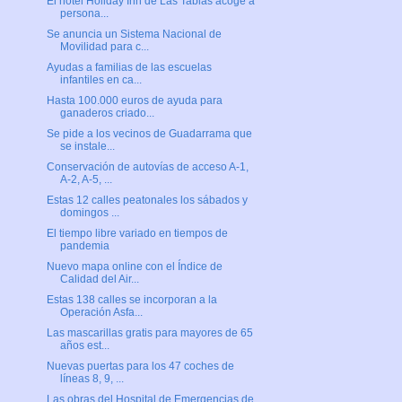
El hotel Holiday Inn de Las Tablas acoge a
persona...
Se anuncia un Sistema Nacional de
Movilidad para c...
Ayudas a familias de las escuelas
infantiles en ca...
Hasta 100.000 euros de ayuda para
ganaderos criado...
Se pide a los vecinos de Guadarrama que
se instale...
Conservación de autovías de acceso A-1,
A-2, A-5, ...
Estas 12 calles peatonales los sábados y
domingos ...
El tiempo libre variado en tiempos de
pandemia
Nuevo mapa online con el Índice de
Calidad del Air...
Estas 138 calles se incorporan a la
Operación Asfa...
Las mascarillas gratis para mayores de 65
años est...
Nuevas puertas para los 47 coches de
líneas 8, 9, ...
Las obras del Hospital de Emergencias de