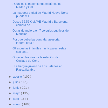
¿Cuál es la mejor tienda esotérica de
Madrid y Onl...
La maqueta digital de Madrid Nuevo Norte
puede vis...
Desde 55,55 € el AVE Madrid a Barcelona,
compra de...
Obras de mejora en 7 colegios públicos de
Moncloa-...
Por qué deberías contratar asesoría
laboral para t...
68 escuelas infantiles municipales: estas
son las ...
Obras en las vías de la estación de
Coslada de Cer...
El albergue juvenil de Los Batanes en
Rascafría ab...
►
agosto
( 100 )
►
julio
( 117 )
►
junio
( 101 )
►
mayo
( 135 )
►
abril
( 164 )
►
marzo
( 160 )