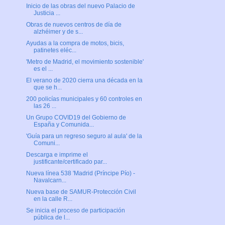
Inicio de las obras del nuevo Palacio de
Justicia ...
Obras de nuevos centros de día de
alzhéimer y de s...
Ayudas a la compra de motos, bicis,
patinetes eléc...
'Metro de Madrid, el movimiento sostenible'
es el ...
El verano de 2020 cierra una década en la
que se h...
200 policías municipales y 60 controles en
las 26 ...
Un Grupo COVID19 del Gobierno de
España y Comunida...
'Guía para un regreso seguro al aula' de la
Comuni...
Descarga e imprime el
justificante/certificado par...
Nueva línea 538 'Madrid (Príncipe Pío) -
Navalcarn...
Nueva base de SAMUR-Protección Civil
en la calle R...
Se inicia el proceso de participación
pública de l...