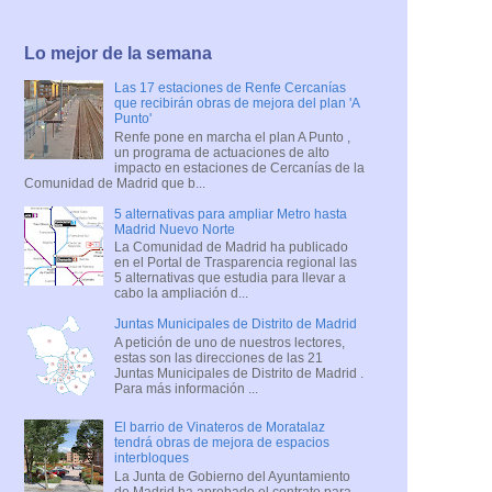
Lo mejor de la semana
Las 17 estaciones de Renfe Cercanías
que recibirán obras de mejora del plan 'A
Punto'
Renfe pone en marcha el plan A Punto ,
un programa de actuaciones de alto
impacto en estaciones de Cercanías de la
Comunidad de Madrid que b...
5 alternativas para ampliar Metro hasta
Madrid Nuevo Norte
La Comunidad de Madrid ha publicado
en el Portal de Trasparencia regional las
5 alternativas que estudia para llevar a
cabo la ampliación d...
Juntas Municipales de Distrito de Madrid
A petición de uno de nuestros lectores,
estas son las direcciones de las 21
Juntas Municipales de Distrito de Madrid .
Para más información ...
El barrio de Vinateros de Moratalaz
tendrá obras de mejora de espacios
interbloques
La Junta de Gobierno del Ayuntamiento
de Madrid ha aprobado el contrato para