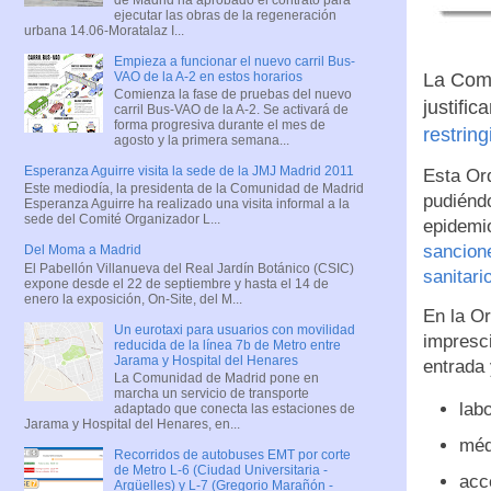
ejecutar las obras de la regeneración
urbana 14.06-Moratalaz I...
Empieza a funcionar el nuevo carril Bus-
VAO de la A-2 en estos horarios
La Comu
Comienza la fase de pruebas del nuevo
justific
carril Bus-VAO de la A-2. Se activará de
forma progresiva durante el mes de
restring
agosto y la primera semana...
Esperanza Aguirre visita la sede de la JMJ Madrid 2011
Esta Ord
Este mediodía, la presidenta de la Comunidad de Madrid
pudiéndo
Esperanza Aguirre ha realizado una visita informal a la
sede del Comité Organizador L...
epidemi
sancione
Del Moma a Madrid
El Pabellón Villanueva del Real Jardín Botánico (CSIC)
sanitari
expone desde el 22 de septiembre y hasta el 14 de
enero la exposición, On-Site, del M...
En la Or
Un eurotaxi para usuarios con movilidad
impresci
reducida de la línea 7b de Metro entre
Jarama y Hospital del Henares
entrada 
La Comunidad de Madrid pone en
marcha un servicio de transporte
labo
adaptado que conecta las estaciones de
Jarama y Hospital del Henares, en...
méd
Recorridos de autobuses EMT por corte
de Metro L-6 (Ciudad Universitaria -
acc
Argüelles) y L-7 (Gregorio Marañón -