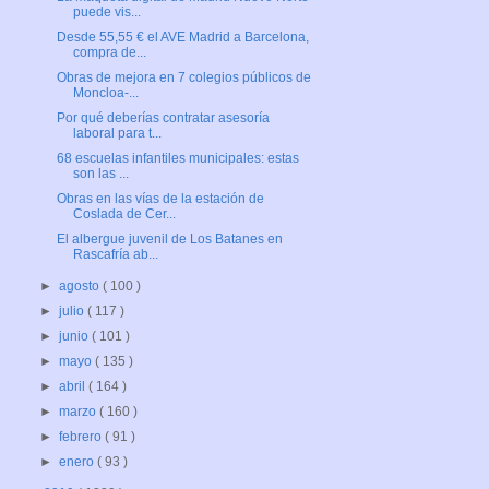
puede vis...
Desde 55,55 € el AVE Madrid a Barcelona,
compra de...
Obras de mejora en 7 colegios públicos de
Moncloa-...
Por qué deberías contratar asesoría
laboral para t...
68 escuelas infantiles municipales: estas
son las ...
Obras en las vías de la estación de
Coslada de Cer...
El albergue juvenil de Los Batanes en
Rascafría ab...
►
agosto
( 100 )
►
julio
( 117 )
►
junio
( 101 )
►
mayo
( 135 )
►
abril
( 164 )
►
marzo
( 160 )
►
febrero
( 91 )
►
enero
( 93 )