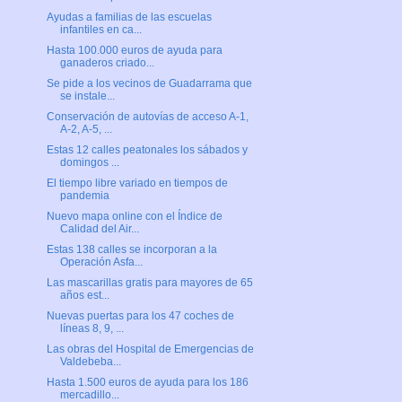
Ayudas a familias de las escuelas
infantiles en ca...
Hasta 100.000 euros de ayuda para
ganaderos criado...
Se pide a los vecinos de Guadarrama que
se instale...
Conservación de autovías de acceso A-1,
A-2, A-5, ...
Estas 12 calles peatonales los sábados y
domingos ...
El tiempo libre variado en tiempos de
pandemia
Nuevo mapa online con el Índice de
Calidad del Air...
Estas 138 calles se incorporan a la
Operación Asfa...
Las mascarillas gratis para mayores de 65
años est...
Nuevas puertas para los 47 coches de
líneas 8, 9, ...
Las obras del Hospital de Emergencias de
Valdebeba...
Hasta 1.500 euros de ayuda para los 186
mercadillo...