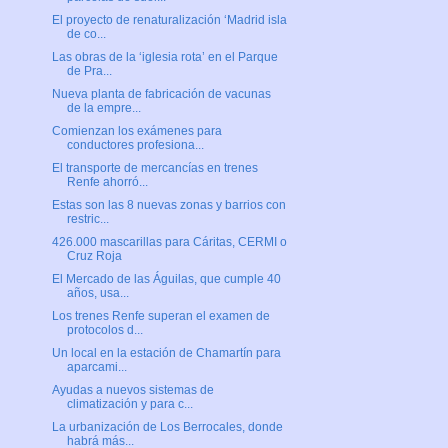
El proyecto de renaturalización ‘Madrid isla
de co...
Las obras de la ‘iglesia rota’ en el Parque
de Pra...
Nueva planta de fabricación de vacunas
de la empre...
Comienzan los exámenes para
conductores profesiona...
El transporte de mercancías en trenes
Renfe ahorró...
Estas son las 8 nuevas zonas y barrios con
restric...
426.000 mascarillas para Cáritas, CERMI o
Cruz Roja
El Mercado de las Águilas, que cumple 40
años, usa...
Los trenes Renfe superan el examen de
protocolos d...
Un local en la estación de Chamartín para
aparcami...
Ayudas a nuevos sistemas de
climatización y para c...
La urbanización de Los Berrocales, donde
habrá más...