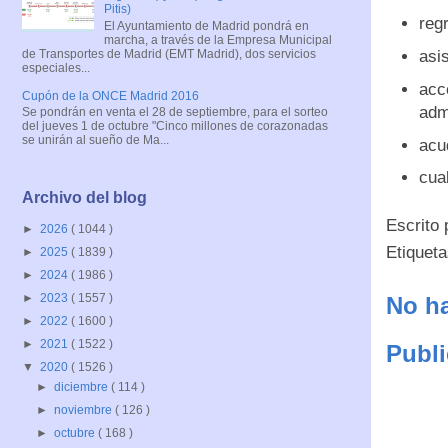
Pitis)
regr
El Ayuntamiento de Madrid pondrá en
marcha, a través de la Empresa Municipal
de Transportes de Madrid (EMT Madrid), dos servicios
asi
especiales...
acc
Cupón de la ONCE Madrid 2016
adm
Se pondrán en venta el 28 de septiembre, para el sorteo
del jueves 1 de octubre "Cinco millones de corazonadas
se unirán al sueño de Ma...
acu
cual
Archivo del blog
Escrito
►
2026
( 1044 )
Etiquet
►
2025
( 1839 )
►
2024
( 1986 )
►
2023
( 1557 )
No ha
►
2022
( 1600 )
►
2021
( 1522 )
Publi
▼
2020
( 1526 )
►
diciembre
( 114 )
►
noviembre
( 126 )
►
octubre
( 168 )