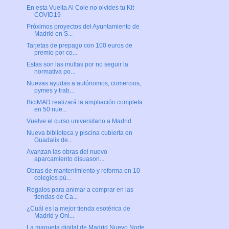
En esta Vuelta Al Cole no olvides tu Kit
COVID19
Próximos proyectos del Ayuntamiento de
Madrid en S...
Tarjetas de prepago con 100 euros de
premio por co...
Estas son las multas por no seguir la
normativa po...
Nuevas ayudas a autónomos, comercios,
pymes y trab...
BiciMAD realizará la ampliación completa
en 50 nue...
Vuelve el curso universitario a Madrid
Nueva biblioteca y piscina cubierta en
Guadalix de...
Avanzan las obras del nuevo
aparcamiento disuasori...
Obras de mantenimiento y reforma en 10
colegios pú...
Regalos para animar a comprar en las
tiendas de Ca...
¿Cuál es la mejor tienda esotérica de
Madrid y Onl...
La maqueta digital de Madrid Nuevo Norte