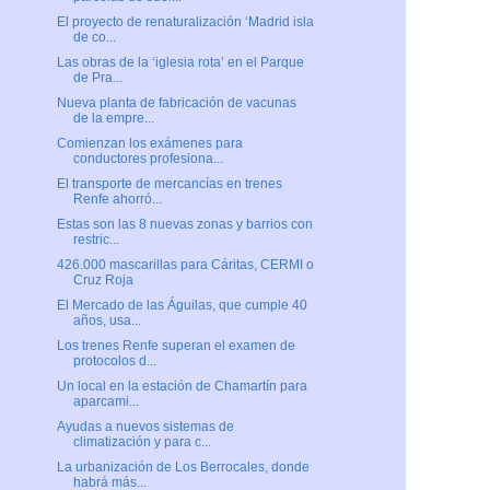
El proyecto de renaturalización ‘Madrid isla
de co...
Las obras de la ‘iglesia rota’ en el Parque
de Pra...
Nueva planta de fabricación de vacunas
de la empre...
Comienzan los exámenes para
conductores profesiona...
El transporte de mercancías en trenes
Renfe ahorró...
Estas son las 8 nuevas zonas y barrios con
restric...
426.000 mascarillas para Cáritas, CERMI o
Cruz Roja
El Mercado de las Águilas, que cumple 40
años, usa...
Los trenes Renfe superan el examen de
protocolos d...
Un local en la estación de Chamartín para
aparcami...
Ayudas a nuevos sistemas de
climatización y para c...
La urbanización de Los Berrocales, donde
habrá más...