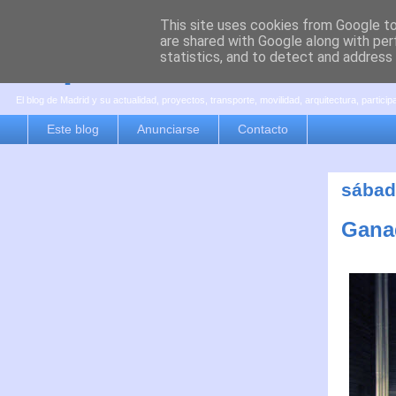
This site uses cookies from Google to 
are shared with Google along with per
es por madrid
statistics, and to detect and address
El blog de Madrid y su actualidad, proyectos, transporte, movilidad, arquitectura, partici
Este blog
Anunciarse
Contacto
sábad
Ganad