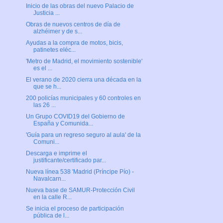
Inicio de las obras del nuevo Palacio de
Justicia ...
Obras de nuevos centros de día de
alzhéimer y de s...
Ayudas a la compra de motos, bicis,
patinetes eléc...
'Metro de Madrid, el movimiento sostenible'
es el ...
El verano de 2020 cierra una década en la
que se h...
200 policías municipales y 60 controles en
las 26 ...
Un Grupo COVID19 del Gobierno de
España y Comunida...
'Guía para un regreso seguro al aula' de la
Comuni...
Descarga e imprime el
justificante/certificado par...
Nueva línea 538 'Madrid (Príncipe Pío) -
Navalcarn...
Nueva base de SAMUR-Protección Civil
en la calle R...
Se inicia el proceso de participación
pública de l...