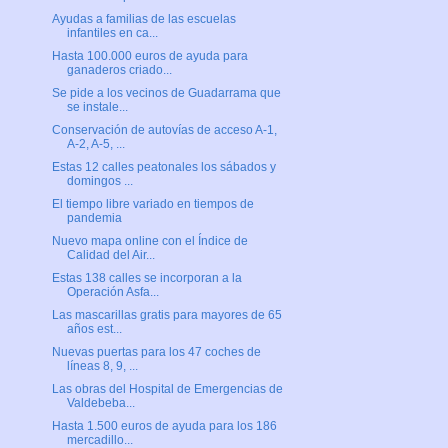
Ayudas a familias de las escuelas
infantiles en ca...
Hasta 100.000 euros de ayuda para
ganaderos criado...
Se pide a los vecinos de Guadarrama que
se instale...
Conservación de autovías de acceso A-1,
A-2, A-5, ...
Estas 12 calles peatonales los sábados y
domingos ...
El tiempo libre variado en tiempos de
pandemia
Nuevo mapa online con el Índice de
Calidad del Air...
Estas 138 calles se incorporan a la
Operación Asfa...
Las mascarillas gratis para mayores de 65
años est...
Nuevas puertas para los 47 coches de
líneas 8, 9, ...
Las obras del Hospital de Emergencias de
Valdebeba...
Hasta 1.500 euros de ayuda para los 186
mercadillo...