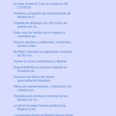
En esta Vuelta Al Cole no olvides tu Kit
COVID19
Próximos proyectos del Ayuntamiento de
Madrid en S...
Tarjetas de prepago con 100 euros de
premio por co...
Estas son las multas por no seguir la
normativa po...
Nuevas ayudas a autónomos, comercios,
pymes y trab...
BiciMAD realizará la ampliación completa
en 50 nue...
Vuelve el curso universitario a Madrid
Nueva biblioteca y piscina cubierta en
Guadalix de...
Avanzan las obras del nuevo
aparcamiento disuasori...
Obras de mantenimiento y reforma en 10
colegios pú...
Regalos para animar a comprar en las
tiendas de Ca...
¿Cuál es la mejor tienda esotérica de
Madrid y Onl...
La maqueta digital de Madrid Nuevo Norte