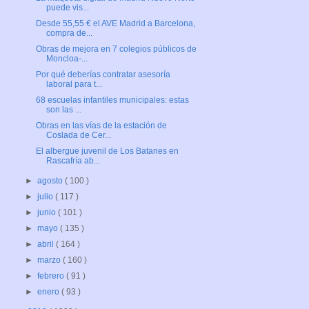
puede vis...
Desde 55,55 € el AVE Madrid a Barcelona,
compra de...
Obras de mejora en 7 colegios públicos de
Moncloa-...
Por qué deberías contratar asesoría
laboral para t...
68 escuelas infantiles municipales: estas
son las ...
Obras en las vías de la estación de
Coslada de Cer...
El albergue juvenil de Los Batanes en
Rascafría ab...
►
agosto
( 100 )
►
julio
( 117 )
►
junio
( 101 )
►
mayo
( 135 )
►
abril
( 164 )
►
marzo
( 160 )
►
febrero
( 91 )
►
enero
( 93 )