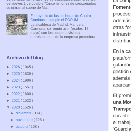
La com
del jueves 1 de octubre "Cinco millones de corazonadas
Fomento
se unirán al sueño de Ma...
procesos
El proyecto de las cocheras de Cuatro
Caminos incumple el PGOUM
Además d
La alcaldesa de Madrid, Manuela
otras fo
Carmena, se reunió ayer (martes, 17
mayo) con los cooperativistas y
infraest
representantes de la empresa promotora
distribu
...
En la c
platafo
Archivo del blog
galardón
►
2026
( 1045 )
gestión 
►
2025
( 1839 )
además d
►
2024
( 1986 )
aparcam
►
2023
( 1557 )
►
2022
( 1600 )
El prem
►
2021
( 1522 )
una Mov
▼
2020
( 1526 )
Transpo
►
diciembre
( 114 )
durante
►
noviembre
( 126 )
el traba
►
octubre
( 168 )
‘Guardia