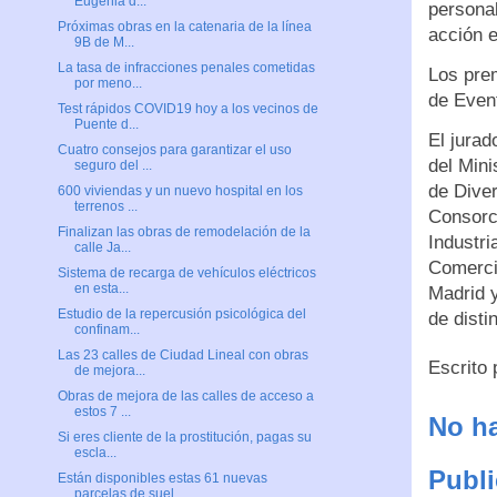
Eugenia d...
personal
Próximas obras en la catenaria de la línea
acción e
9B de M...
La tasa de infracciones penales cometidas
Los pre
por meno...
de Even
Test rápidos COVID19 hoy a los vecinos de
Puente d...
El jura
Cuatro consejos para garantizar el uso
del Mini
seguro del ...
de Diver
600 viviendas y un nuevo hospital en los
terrenos ...
Consorc
Finalizan las obras de remodelación de la
Industr
calle Ja...
Comerci
Sistema de recarga de vehículos eléctricos
en esta...
Madrid y
Estudio de la repercusión psicológica del
de disti
confinam...
Las 23 calles de Ciudad Lineal con obras
Escrito
de mejora...
Obras de mejora de las calles de acceso a
estos 7 ...
No ha
Si eres cliente de la prostitución, pagas su
escla...
Publi
Están disponibles estas 61 nuevas
parcelas de suel...