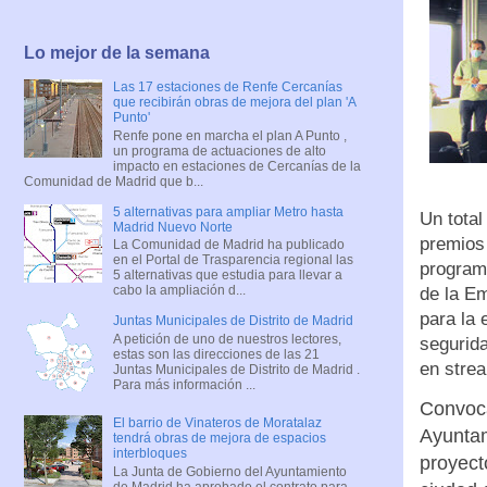
Lo mejor de la semana
Las 17 estaciones de Renfe Cercanías
que recibirán obras de mejora del plan 'A
Punto'
Renfe pone en marcha el plan A Punto ,
un programa de actuaciones de alto
impacto en estaciones de Cercanías de la
Comunidad de Madrid que b...
5 alternativas para ampliar Metro hasta
Un total
Madrid Nuevo Norte
premios 
La Comunidad de Madrid ha publicado
en el Portal de Trasparencia regional las
program
5 alternativas que estudia para llevar a
cabo la ampliación d...
de la E
para la 
Juntas Municipales de Distrito de Madrid
A petición de uno de nuestros lectores,
segurida
estas son las direcciones de las 21
en stre
Juntas Municipales de Distrito de Madrid .
Para más información ...
Convoca
El barrio de Vinateros de Moratalaz
Ayuntam
tendrá obras de mejora de espacios
interbloques
proyect
La Junta de Gobierno del Ayuntamiento
de Madrid ha aprobado el contrato para