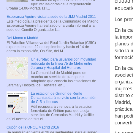
ciudad 
ejecutar las obras de la regeneración
educati
urbana 14.06-Moratalaz I...
Esperanza Aguirre visita la sede de la JMJ Madrid 2011
Los prem
Este mediodía, la presidenta de la Comunidad de Madrid
Esperanza Aguirre ha realizado una visita informal a la
En la c
sede del Comité Organizador L...
la impo
Del Moma a Madrid
El Pabellón Villanueva del Real Jardín Botánico (CSIC)
planes 
expone desde el 22 de septiembre y hasta el 14 de
sido la 
enero la exposición, On-Site, del M...
formació
Un eurotaxi para usuarios con movilidad
reducida de la línea 7b de Metro entre
En la c
Jarama y Hospital del Henares
La Comunidad de Madrid pone en
asociac
marcha un servicio de transporte
adaptado que conecta las estaciones de
organiza
Jarama y Hospital del Henares, en...
mujeres 
La estación de Griñón de Renfe
distrito
Cercanías dará servicio con la extensión
Madrid, 
de C-5 a Illescas
Adif recuperará y renovará la estación
práctica
ferroviaria de Griñón para que acoja
servicios de Cercanías Madrid y facilite
han podi
así el acceso de sus ci...
converti
Cupón de la ONCE Madrid 2016
Se pondrán en venta el 28 de septiembre, para el sorteo