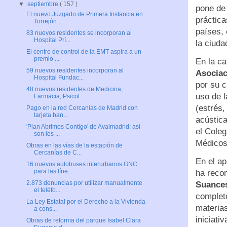
▼
septiembre
( 157 )
pone de 
El nuevo Juzgado de Primera Instancia en
práctica
Torrejón ...
países, 
83 nuevos residentes se incorporan al
Hospital Prí...
la ciuda
El centro de control de la EMT aspira a un
premio ...
En la c
59 nuevos residentes incorporan al
Asociac
Hospital Fundac...
por su c
48 nuevos residentes de Medicina,
uso de 
Farmacia, Psicol...
(estrés
Pago en la red Cercanías de Madrid con
tarjeta ban...
acústic
'Plan Abrimos Contigo' de Avalmadrid: así
el Coleg
son los ...
Médicos 
Obras en las vías de la estación de
Cercanías de C...
En el ap
16 nuevos autobuses interurbanos GNC
para las líne...
ha recon
2.873 denuncias por utilizar manualmente
Suance
el teléfo...
completo
La Ley Estatal por el Derecho a la Vivienda
materias
a cons...
iniciati
Obras de reforma del parque Isabel Clara