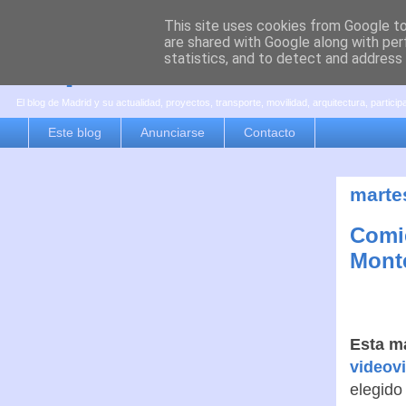
This site uses cookies from Google to 
are shared with Google along with per
es por madrid
statistics, and to detect and address
El blog de Madrid y su actualidad, proyectos, transporte, movilidad, arquitectura, partici
Este blog
Anunciarse
Contacto
marte
Comie
Mont
Esta m
videovi
elegido