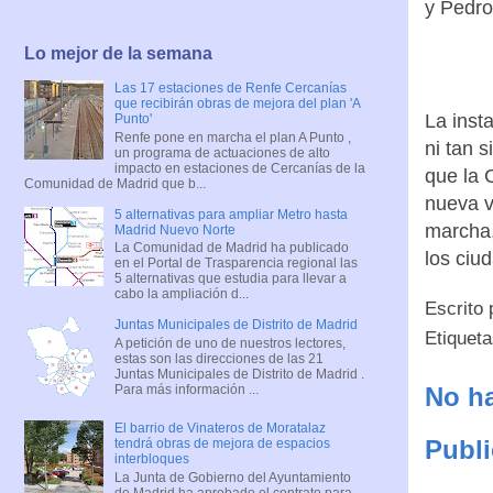
y Pedro
Lo mejor de la semana
Las 17 estaciones de Renfe Cercanías
que recibirán obras de mejora del plan 'A
La inst
Punto'
Renfe pone en marcha el plan A Punto ,
ni tan 
un programa de actuaciones de alto
impacto en estaciones de Cercanías de la
que la 
Comunidad de Madrid que b...
nueva v
5 alternativas para ampliar Metro hasta
marcha,
Madrid Nuevo Norte
La Comunidad de Madrid ha publicado
los ciu
en el Portal de Trasparencia regional las
5 alternativas que estudia para llevar a
cabo la ampliación d...
Escrito
Juntas Municipales de Distrito de Madrid
Etiquet
A petición de uno de nuestros lectores,
estas son las direcciones de las 21
Juntas Municipales de Distrito de Madrid .
Para más información ...
No ha
El barrio de Vinateros de Moratalaz
Publi
tendrá obras de mejora de espacios
interbloques
La Junta de Gobierno del Ayuntamiento
de Madrid ha aprobado el contrato para