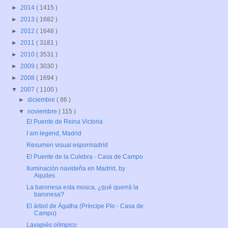
►
2014
( 1415 )
►
2013
( 1682 )
►
2012
( 1648 )
►
2011
( 3181 )
►
2010
( 3531 )
►
2009
( 3030 )
►
2008
( 1694 )
▼
2007
( 1100 )
►
diciembre
( 86 )
▼
noviembre
( 115 )
El Puente de Reina Victoria
I am legend, Madrid
Resumen visual espormadrid
El Puente de la Culebra - Casa de Campo
Iluminación navideña en Madrid, by
Aquiles
La baronesa esta mosca, ¿qué querrá la
baronesa?
El árbol de Ágatha (Príncipe Pío - Casa de
Campo)
Lavapiés olímpico