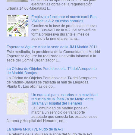
ejecutar las obras de la regeneración
urbana 14.06-Moratalaz I...
Empieza a funcionar el nuevo carril Bus-
VAO de la A-2 en estos horarios
Comienza la fase de pruebas del nuevo
carril Bus-VAO de la A-2. Se activará de
forma progresiva durante el mes de
agosto y la primera semana...
Esperanza Aguirre visita la sede de la JMJ Madrid 2011
Este mediodía, la presidenta de la Comunidad de Madrid
Esperanza Aguirre ha realizado una visita informal a la
sede del Comité Organizador L...
La Oficina de Objetos Perdidos de la T4 del Aeropuerto
de Madrid-Barajas
La Oficina de Objetos Perdidos de la T4 del Aeropuerto
de Madrid-Barajas se traslada al hall de Llegadas,
Planta 0 . Las oficinas de ob...
Un eurotaxi para usuarios con movilidad
reducida de la línea 7b de Metro entre
Jarama y Hospital del Henares
La Comunidad de Madrid pone en
marcha un servicio de transporte
adaptado que conecta las estaciones de
Jarama y Hospital del Henares, en...
La nueva M-30 (V), Nudo de la A-3
La reforma de la M-30 en la zona del Nudo de la A-3