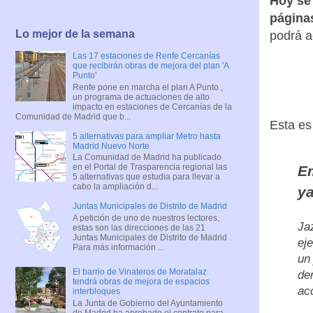
Hoy se 
páginas
Lo mejor de la semana
podrá a
Las 17 estaciones de Renfe Cercanías
que recibirán obras de mejora del plan 'A
Punto'
Renfe pone en marcha el plan A Punto ,
un programa de actuaciones de alto
impacto en estaciones de Cercanías de la
Comunidad de Madrid que b...
Esta es
5 alternativas para ampliar Metro hasta
Madrid Nuevo Norte
La Comunidad de Madrid ha publicado
en el Portal de Trasparencia regional las
Em
5 alternativas que estudia para llevar a
cabo la ampliación d...
y
Juntas Municipales de Distrito de Madrid
A petición de uno de nuestros lectores,
Ja
estas son las direcciones de las 21
Juntas Municipales de Distrito de Madrid .
ej
Para más información ...
un
El barrio de Vinateros de Moratalaz
de
tendrá obras de mejora de espacios
ac
interbloques
La Junta de Gobierno del Ayuntamiento
de Madrid ha aprobado el contrato para