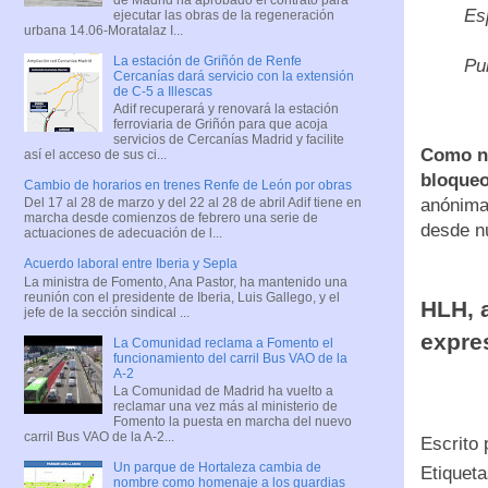
Es
ejecutar las obras de la regeneración
urbana 14.06-Moratalaz I...
La estación de Griñón de Renfe
Pu
Cercanías dará servicio con la extensión
de C-5 a Illescas
Adif recuperará y renovará la estación
ferroviaria de Griñón para que acoja
servicios de Cercanías Madrid y facilite
Como n
así el acceso de sus ci...
bloqueo
Cambio de horarios en trenes Renfe de León por obras
anónima
Del 17 al 28 de marzo y del 22 al 28 de abril Adif tiene en
marcha desde comienzos de febrero una serie de
desde nu
actuaciones de adecuación de l...
Acuerdo laboral entre Iberia y Sepla
La ministra de Fomento, Ana Pastor, ha mantenido una
reunión con el presidente de Iberia, Luis Gallego, y el
HLH, 
jefe de la sección sindical ...
expre
La Comunidad reclama a Fomento el
funcionamiento del carril Bus VAO de la
A-2
La Comunidad de Madrid ha vuelto a
reclamar una vez más al ministerio de
Fomento la puesta en marcha del nuevo
carril Bus VAO de la A-2...
Escrito
Un parque de Hortaleza cambia de
Etiquet
nombre como homenaje a los guardias