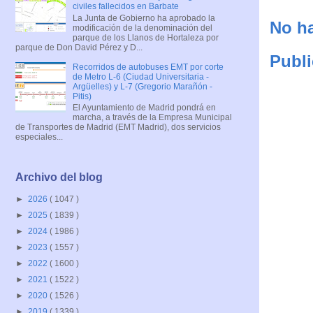
civiles fallecidos en Barbate
La Junta de Gobierno ha aprobado la
No ha
modificación de la denominación del
parque de los Llanos de Hortaleza por
parque de Don David Pérez y D...
Publi
Recorridos de autobuses EMT por corte
de Metro L-6 (Ciudad Universitaria -
Argüelles) y L-7 (Gregorio Marañón -
Pitis)
El Ayuntamiento de Madrid pondrá en
marcha, a través de la Empresa Municipal
de Transportes de Madrid (EMT Madrid), dos servicios
especiales...
Archivo del blog
►
2026
( 1047 )
►
2025
( 1839 )
►
2024
( 1986 )
►
2023
( 1557 )
►
2022
( 1600 )
►
2021
( 1522 )
►
2020
( 1526 )
►
2019
( 1339 )