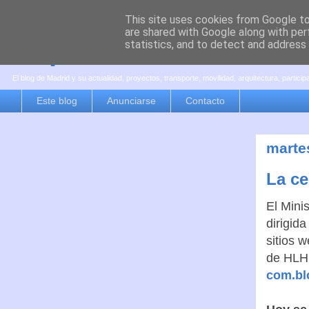
This site uses cookies from Google to 
are shared with Google along with per
es por madrid
statistics, and to detect and address
El blog de Madrid y su actualidad, proyectos, transporte, movilidad, arquitectura, partici
Este blog
Anunciarse
Contacto
marte
La ce
El Mini
dirigid
sitios w
de HLH
com.bl