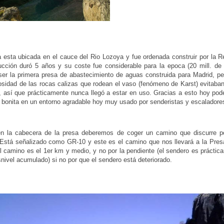
 esta ubicada en el cauce del Rio Lozoya y fue ordenada construir por la Re
cción duró 5 años y su coste fue considerable para la epoca (20 mill. de
ser la primera presa de abastecimiento de aguas construida para Madrid, pe
osidad de las rocas calizas que rodean el vaso (fenómeno de Karst) evitaban
, así que prácticamente nunca llegó a estar en uso. Gracias a esto hoy po
bonita en un entorno agradable hoy muy usado por senderistas y escaladore
n la cabecera de la presa deberemos de coger un camino que discurre p
 Está señalizado como GR-10 y este es el camino que nos llevará a la Presa
l camino es el 1er km y medio, y no por la pendiente (el sendero es práctic
nivel acumulado) si no por que el sendero está deteriorado.