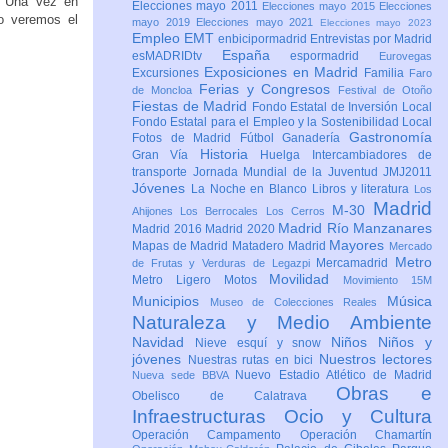
a. Una vez en
Elecciones mayo 2011
Elecciones mayo 2015
Elecciones
to veremos el
mayo 2019
Elecciones mayo 2021
Elecciones mayo 2023
Empleo
EMT
enbicipormadrid
Entrevistas por Madrid
España
esMADRIDtv
espormadrid
Eurovegas
Exposiciones en Madrid
Excursiones
Familia
Faro
Ferias y Congresos
de Moncloa
Festival de Otoño
Fiestas de Madrid
Fondo Estatal de Inversión Local
Fondo Estatal para el Empleo y la Sostenibilidad Local
Gastronomía
Fotos de Madrid
Fútbol
Ganadería
Historia
Gran Vía
Huelga
Intercambiadores de
transporte
Jornada Mundial de la Juventud JMJ2011
Jóvenes
La Noche en Blanco
Libros y literatura
Los
Madrid
M-30
Ahijones
Los Berrocales
Los Cerros
Madrid Río Manzanares
Madrid 2016
Madrid 2020
Mayores
Mapas de Madrid
Matadero Madrid
Mercado
Metro
Mercamadrid
de Frutas y Verduras de Legazpi
Movilidad
Metro Ligero
Motos
Movimiento 15M
Municipios
Música
Museo de Colecciones Reales
Naturaleza y Medio Ambiente
Navidad
Niños
Niños y
Nieve esquí y snow
jóvenes
Nuestros lectores
Nuestras rutas en bici
Nuevo Estadio Atlético de Madrid
Nueva sede BBVA
Obras e
Obelisco de Calatrava
Infraestructuras
Ocio y Cultura
Operación Campamento
Operación Chamartín