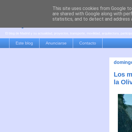
This site uses cookies from Google to 
are shared with Google along with per
es por madrid
statistics, and to detect and address 
El blog de Madrid y su actualidad, proyectos, transporte, movilidad, arquitectura, partici
Este blog
Anunciarse
Contacto
domingo
Los m
la Oli