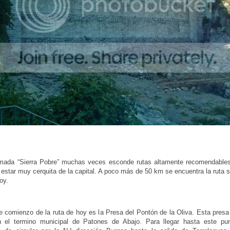
amada “Sierra Pobre” muchas veces esconde rutas altamente recomendables
 estar muy cerquita de la capital. A poco más de 50 km se encuentra la ruta 
oy.
e comienzo de la ruta de hoy es la Presa del Pontón de la Oliva. Esta presa
n el termino municipal de Patones de Abajo. Para llegar hasta este pu