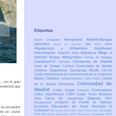
Etiquetas
Aeropuerto Madrid-Barajas
Acción Ciudadana
Agricultura
App
Arco Verde
Alcalá de Henares
Arquitectura y Urbanismo
Autobuses
Interurbanos
Blogs e
Aviación
Azca
Bibliotecas
Internet
Bosque Metropolitano
Camino de Santiago
CanalcamTV
Carreteras de Madrid
Carnaval
Casa de Campo
Centros Comerciales de Madrid
Centros Deportivos
Cercanías Renfe
CICCM
Centro Internacional de Convenciones de la Ciudad de
Ciclismo
Madrid
Cine
Circo
Ciudad
CiclistasMolestos
, con la gran
Comunidad de
Comercio
de la Justicia
senderista que
Madrid
Coronavirus
Conde Duque
Consumo
Crítica espectáculos
CTBA Cuatro Torres Business
Deporte
Area
Danza
De vacaciones
DGT
ecobarrio de Puente de Vallecas
Discapacidad
Educación
Economía
Eje Prado Recoletos
El
 se encuentra
Cañaveral
Elecciones Generales 2015
Elecciones Generales
nto en coche
2016
Elecciones Generales 2019
Elecciones Generales 2023