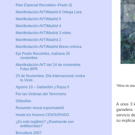
Plan Especial Recoletos–Prado (I)
Manifestación AVT/Madrid 6 Ortega Lara
Manifestación AVT/Madrid 5
Manifestación AVT/Madrid 4
Manifestación AVT/Madrid 3 video
Manifestación AVT/Madrid 2
Manifestación AVT/Madrid Breve crónica
Eje Prado Recoletos, mañana 26
noviembre
Manifestación AVT del 24 de noviembre.
Fotos BPR
25 de Noviembre, Día Internacional contra
la Viole...
*Mina de ata
Aguirre 10 – Gallardón y Rajoy 0
Por las Víctimas del Terrorismo
Gilipollas
A unos 3 k
Resumen visual espormadrid
ganadera.
servicio d
Hasta los Huevos CENSURADO
su explica
¿Es esto legítimo? ¿Realmente son
antifascistas?
Biocultura 2007