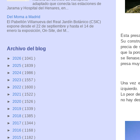
adaptado que conecta las estaciones de
Jarama y Hospital del Henares, en...
Del Moma a Madrid
El Pabellón Villanueva del Real Jardín Botánico (CSIC)
expone desde el 22 de septiembre y hasta el 14 de
enero la exposición, On-Site, del M...
Esta presa
Su constru
precia de 
Archivo del blog
que la por
se llenase
►
2026
( 1041 )
presa muy 
►
2025
( 1839 )
►
2024
( 1986 )
►
2023
( 1557 )
Una vez e
►
2022
( 1600 )
izquierdo.
Lo peor de
►
2021
( 1522 )
no hay des
►
2020
( 1526 )
►
2019
( 1339 )
►
2018
( 1385 )
►
2017
( 1344 )
►
2016
( 1168 )
►
2015
( 1182 )