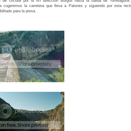
 de circular por la N-I dirección Burgos hasta la salida de Torrelagun
na cogeremos la carretera que lleva a Patones y siguiendo por esta rec
ilitado para la presa.