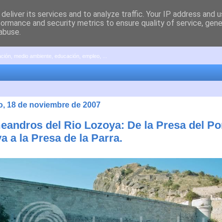
deliver its services and to analyze traffic. Your IP address and 
formance and security metrics to ensure quality of service, gen
abuse.
pación, medio ambiente, educación, empleo, ...
, 18 de noviembre de 2007
eandros del Rio Lozoya: De la Presa del Po
va a la Presa de la Parra.