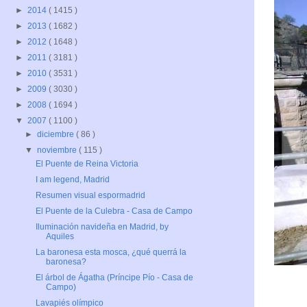
►
2014
( 1415 )
►
2013
( 1682 )
►
2012
( 1648 )
►
2011
( 3181 )
►
2010
( 3531 )
►
2009
( 3030 )
►
2008
( 1694 )
▼
2007
( 1100 )
►
diciembre
( 86 )
▼
noviembre
( 115 )
El Puente de Reina Victoria
I am legend, Madrid
Resumen visual espormadrid
El Puente de la Culebra - Casa de Campo
Iluminación navideña en Madrid, by
Aquiles
La baronesa esta mosca, ¿qué querrá la
baronesa?
El árbol de Ágatha (Príncipe Pío - Casa de
Campo)
Lavapiés olímpico