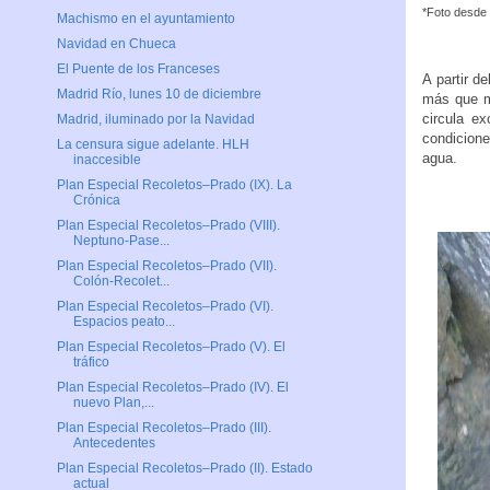
*Foto desde 
Machismo en el ayuntamiento
Navidad en Chueca
El Puente de los Franceses
A partir d
Madrid Río, lunes 10 de diciembre
más que mi
circula ex
Madrid, iluminado por la Navidad
condicione
La censura sigue adelante. HLH
agua.
inaccesible
Plan Especial Recoletos–Prado (IX). La
Crónica
Plan Especial Recoletos–Prado (VIII).
Neptuno-Pase...
Plan Especial Recoletos–Prado (VII).
Colón-Recolet...
Plan Especial Recoletos–Prado (VI).
Espacios peato...
Plan Especial Recoletos–Prado (V). El
tráfico
Plan Especial Recoletos–Prado (IV). El
nuevo Plan,...
Plan Especial Recoletos–Prado (III).
Antecedentes
Plan Especial Recoletos–Prado (II). Estado
actual