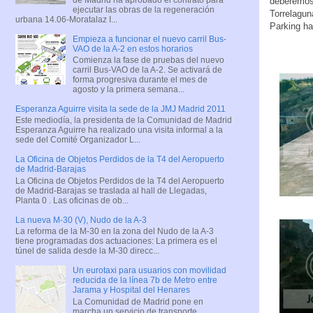
deberemos
ejecutar las obras de la regeneración
Torrelagu
urbana 14.06-Moratalaz I...
Parking hab
Empieza a funcionar el nuevo carril Bus-
VAO de la A-2 en estos horarios
Comienza la fase de pruebas del nuevo
carril Bus-VAO de la A-2. Se activará de
forma progresiva durante el mes de
agosto y la primera semana...
Esperanza Aguirre visita la sede de la JMJ Madrid 2011
Este mediodía, la presidenta de la Comunidad de Madrid
Esperanza Aguirre ha realizado una visita informal a la
sede del Comité Organizador L...
La Oficina de Objetos Perdidos de la T4 del Aeropuerto
de Madrid-Barajas
La Oficina de Objetos Perdidos de la T4 del Aeropuerto
de Madrid-Barajas se traslada al hall de Llegadas,
Planta 0 . Las oficinas de ob...
La nueva M-30 (V), Nudo de la A-3
La reforma de la M-30 en la zona del Nudo de la A-3
tiene programadas dos actuaciones: La primera es el
túnel de salida desde la M-30 direcc...
Un eurotaxi para usuarios con movilidad
reducida de la línea 7b de Metro entre
Jarama y Hospital del Henares
La Comunidad de Madrid pone en
marcha un servicio de transporte