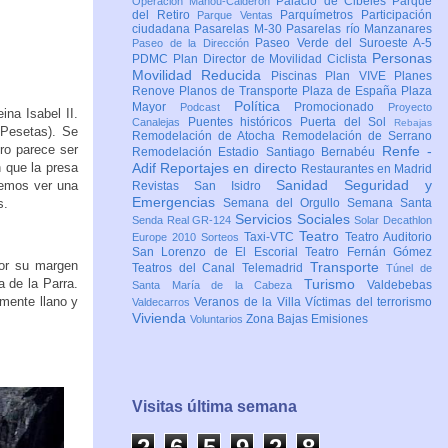
Palacio de Cibeles
Parque
Operación Mahou-Calderón
del Retiro
Parquímetros
Participación
Parque Ventas
ciudadana
Pasarelas M-30
Pasarelas río Manzanares
Paseo Verde del Suroeste A-5
Paseo de la Dirección
Personas
PDMC Plan Director de Movilidad Ciclista
Movilidad Reducida
Piscinas
Plan VIVE
Planes
Renove
Planos de Transporte
Plaza de España
Plaza
Política
Mayor
Promocionado
Podcast
Proyecto
ina Isabel II.
Puentes históricos
Puerta del Sol
Canalejas
Rebajas
 Pesetas). Se
Remodelación de Atocha
Remodelación de Serrano
ro parece ser
Renfe -
Remodelación Estadio Santiago Bernabéu
 que la presa
Adif
Reportajes en directo
Restaurantes en Madrid
Sanidad
Seguridad y
demos ver una
Revistas
San Isidro
Emergencias
s.
Semana del Orgullo
Semana Santa
Servicios Sociales
Senda Real GR-124
Solar Decathlon
Teatro
Taxi-VTC
Teatro Auditorio
Europe 2010
Sorteos
San Lorenzo de El Escorial
Teatro Fernán Gómez
or su margen
Transporte
Teatros del Canal
Telemadrid
Túnel de
 de la Parra.
Turismo
Valdebebas
Santa María de la Cabeza
amente llano y
Veranos de la Villa
Víctimas del terrorismo
Valdecarros
Vivienda
Zona Bajas Emisiones
Voluntarios
Visitas última semana
2
6
5
9
2
8