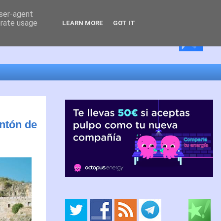
user-agent
erate usage
LEARN MORE
GOT IT
ntón de