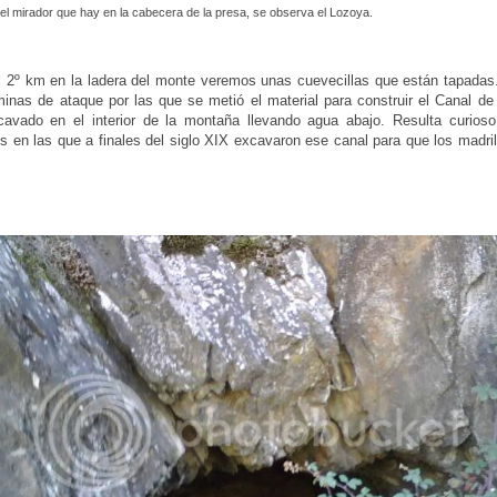
el mirador que hay en la cabecera de la presa, se observa el Lozoya.
el 2º km en la ladera del monte veremos unas cuevecillas que están tapadas
nas de ataque por las que se metió el material para construir el Canal de 
cavado en el interior de la montaña llevando agua abajo. Resulta curioso
s en las que a finales del siglo XIX excavaron ese canal para que los madri