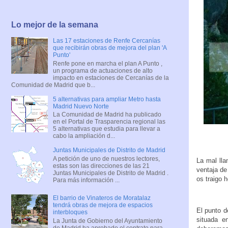
Lo mejor de la semana
Las 17 estaciones de Renfe Cercanías
que recibirán obras de mejora del plan 'A
Punto'
Renfe pone en marcha el plan A Punto ,
un programa de actuaciones de alto
impacto en estaciones de Cercanías de la
Comunidad de Madrid que b...
5 alternativas para ampliar Metro hasta
Madrid Nuevo Norte
La Comunidad de Madrid ha publicado
en el Portal de Trasparencia regional las
5 alternativas que estudia para llevar a
cabo la ampliación d...
Juntas Municipales de Distrito de Madrid
A petición de uno de nuestros lectores,
La mal ll
estas son las direcciones de las 21
ventaja de
Juntas Municipales de Distrito de Madrid .
os traigo h
Para más información ...
El barrio de Vinateros de Moratalaz
tendrá obras de mejora de espacios
El punto d
interbloques
situada e
La Junta de Gobierno del Ayuntamiento
de Madrid ha aprobado el contrato para