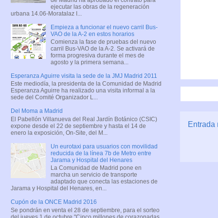
ejecutar las obras de la regeneración
urbana 14.06-Moratalaz I...
Empieza a funcionar el nuevo carril Bus-
VAO de la A-2 en estos horarios
Comienza la fase de pruebas del nuevo
carril Bus-VAO de la A-2. Se activará de
forma progresiva durante el mes de
agosto y la primera semana...
Esperanza Aguirre visita la sede de la JMJ Madrid 2011
Este mediodía, la presidenta de la Comunidad de Madrid
Esperanza Aguirre ha realizado una visita informal a la
sede del Comité Organizador L...
Del Moma a Madrid
El Pabellón Villanueva del Real Jardín Botánico (CSIC)
Entrada 
expone desde el 22 de septiembre y hasta el 14 de
enero la exposición, On-Site, del M...
Un eurotaxi para usuarios con movilidad
reducida de la línea 7b de Metro entre
Jarama y Hospital del Henares
La Comunidad de Madrid pone en
marcha un servicio de transporte
adaptado que conecta las estaciones de
Jarama y Hospital del Henares, en...
Cupón de la ONCE Madrid 2016
Se pondrán en venta el 28 de septiembre, para el sorteo
del jueves 1 de octubre "Cinco millones de corazonadas