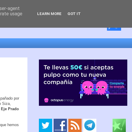
user-agent
erate usage
LEARN MORE
GOT IT
pañado por
o Siza,
 Eje Prado
lo que hemos