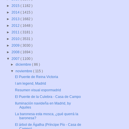
►
2015
( 1182 )
►
2014
( 1415 )
►
2013
( 1682 )
►
2012
( 1648 )
►
2011
( 3181 )
►
2010
( 3531 )
►
2009
( 3030 )
►
2008
( 1694 )
▼
2007
( 1100 )
►
diciembre
( 86 )
▼
noviembre
( 115 )
El Puente de Reina Victoria
I am legend, Madrid
Resumen visual espormadrid
El Puente de la Culebra - Casa de Campo
Iluminación navideña en Madrid, by
Aquiles
La baronesa esta mosca, ¿qué querrá la
baronesa?
El árbol de Ágatha (Príncipe Pío - Casa de
Campo)