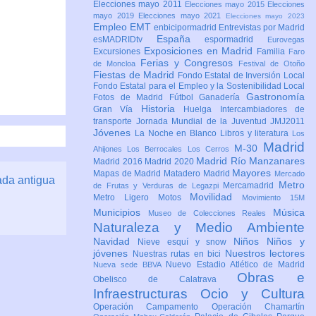
Elecciones mayo 2011
Elecciones mayo 2015
Elecciones
mayo 2019
Elecciones mayo 2021
Elecciones mayo 2023
Empleo
EMT
enbicipormadrid
Entrevistas por Madrid
España
esMADRIDtv
espormadrid
Eurovegas
Exposiciones en Madrid
Excursiones
Familia
Faro
Ferias y Congresos
de Moncloa
Festival de Otoño
Fiestas de Madrid
Fondo Estatal de Inversión Local
Fondo Estatal para el Empleo y la Sostenibilidad Local
Gastronomía
Fotos de Madrid
Fútbol
Ganadería
Historia
Gran Vía
Huelga
Intercambiadores de
transporte
Jornada Mundial de la Juventud JMJ2011
Jóvenes
La Noche en Blanco
Libros y literatura
Los
Madrid
M-30
Ahijones
Los Berrocales
Los Cerros
Madrid Río Manzanares
Madrid 2016
Madrid 2020
Mayores
Mapas de Madrid
Matadero Madrid
Mercado
ada antigua
Metro
Mercamadrid
de Frutas y Verduras de Legazpi
Movilidad
Metro Ligero
Motos
Movimiento 15M
Municipios
Música
Museo de Colecciones Reales
Naturaleza y Medio Ambiente
Navidad
Niños
Niños y
Nieve esquí y snow
jóvenes
Nuestros lectores
Nuestras rutas en bici
Nuevo Estadio Atlético de Madrid
Nueva sede BBVA
Obras e
Obelisco de Calatrava
Infraestructuras
Ocio y Cultura
Operación Campamento
Operación Chamartín