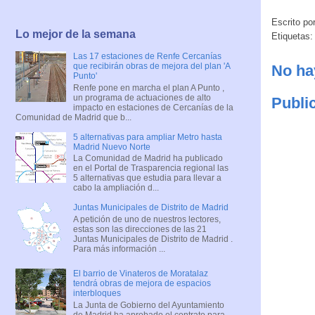
Escrito po
Lo mejor de la semana
Etiquetas:
Las 17 estaciones de Renfe Cercanías
que recibirán obras de mejora del plan 'A
No ha
Punto'
Renfe pone en marcha el plan A Punto ,
un programa de actuaciones de alto
Publi
impacto en estaciones de Cercanías de la
Comunidad de Madrid que b...
5 alternativas para ampliar Metro hasta
Madrid Nuevo Norte
La Comunidad de Madrid ha publicado
en el Portal de Trasparencia regional las
5 alternativas que estudia para llevar a
cabo la ampliación d...
Juntas Municipales de Distrito de Madrid
A petición de uno de nuestros lectores,
estas son las direcciones de las 21
Juntas Municipales de Distrito de Madrid .
Para más información ...
El barrio de Vinateros de Moratalaz
tendrá obras de mejora de espacios
interbloques
La Junta de Gobierno del Ayuntamiento
de Madrid ha aprobado el contrato para