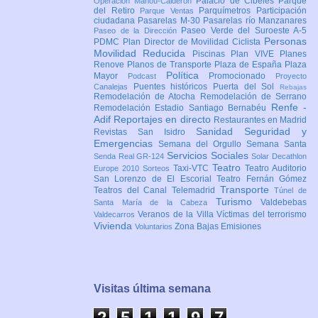
Palacio de Cibeles
Parque
Operación Mahou-Calderón
del Retiro
Parquímetros
Participación
Parque Ventas
ciudadana
Pasarelas M-30
Pasarelas río Manzanares
Paseo Verde del Suroeste A-5
Paseo de la Dirección
Personas
PDMC Plan Director de Movilidad Ciclista
Movilidad Reducida
Piscinas
Plan VIVE
Planes
Renove
Planos de Transporte
Plaza de España
Plaza
Política
Mayor
Promocionado
Podcast
Proyecto
Puentes históricos
Puerta del Sol
Canalejas
Rebajas
Remodelación de Atocha
Remodelación de Serrano
Renfe -
Remodelación Estadio Santiago Bernabéu
Adif
Reportajes en directo
Restaurantes en Madrid
Sanidad
Seguridad y
Revistas
San Isidro
Emergencias
Semana del Orgullo
Semana Santa
Servicios Sociales
Senda Real GR-124
Solar Decathlon
Teatro
Taxi-VTC
Teatro Auditorio
Europe 2010
Sorteos
San Lorenzo de El Escorial
Teatro Fernán Gómez
Transporte
Teatros del Canal
Telemadrid
Túnel de
Turismo
Valdebebas
Santa María de la Cabeza
Veranos de la Villa
Víctimas del terrorismo
Valdecarros
Vivienda
Zona Bajas Emisiones
Voluntarios
Visitas última semana
2
5
1
1
9
7