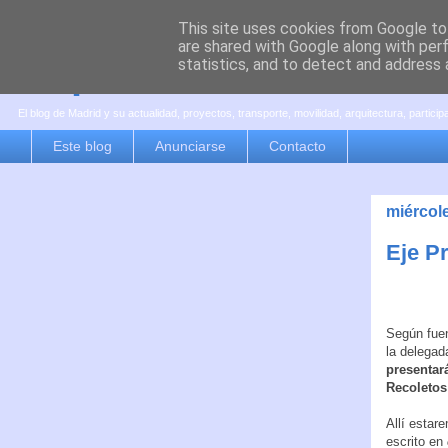
This site uses cookies from Google to 
are shared with Google along with per
es por madrid
statistics, and to detect and address 
El blog de Madrid y su actualidad, proyectos, transporte, movilidad, arquitectura, partici
Este blog
Anunciarse
Contacto
miércol
Eje P
Según fue
la delegad
presentar
Recoletos
Allí estar
escrito en