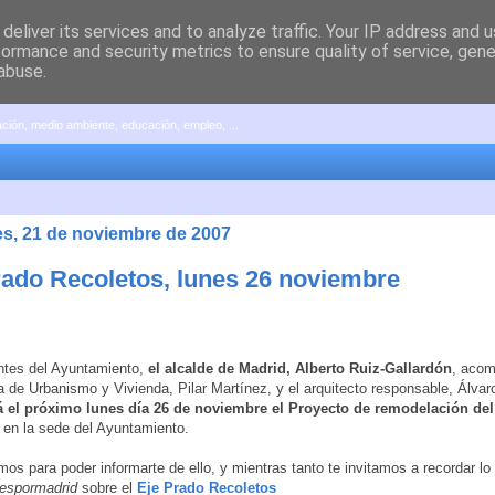
deliver its services and to analyze traffic. Your IP address and 
formance and security metrics to ensure quality of service, gen
abuse.
pación, medio ambiente, educación, empleo, ...
es, 21 de noviembre de 2007
rado Recoletos, lunes 26 noviembre
ntes del Ayuntamiento,
el alcalde de Madrid, Alberto Ruiz-Gallardón
, acom
a de Urbanismo y Vivienda, Pilar Martínez, y el arquitecto responsable, Álvar
á el próximo lunes día 26 de noviembre el Proyecto de remodelación del
en la sede del Ayuntamiento.
emos para poder informarte de ello, y mientras tanto te invitamos a recordar 
espormadrid
sobre el
Eje Prado Recoletos