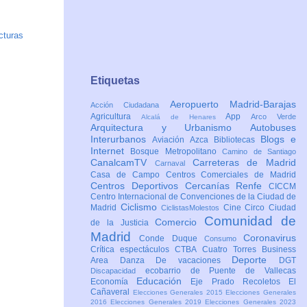
cturas
Etiquetas
Aeropuerto Madrid-Barajas
Acción Ciudadana
Agricultura
App
Arco Verde
Alcalá de Henares
Arquitectura y Urbanismo
Autobuses
Interurbanos
Blogs e
Aviación
Azca
Bibliotecas
Internet
Bosque Metropolitano
Camino de Santiago
CanalcamTV
Carreteras de Madrid
Carnaval
Casa de Campo
Centros Comerciales de Madrid
Centros Deportivos
Cercanías Renfe
CICCM
Centro Internacional de Convenciones de la Ciudad de
Ciclismo
Madrid
Cine
Circo
Ciudad
CiclistasMolestos
Comunidad de
Comercio
de la Justicia
Madrid
Coronavirus
Conde Duque
Consumo
Crítica espectáculos
CTBA Cuatro Torres Business
Deporte
Area
Danza
De vacaciones
DGT
ecobarrio de Puente de Vallecas
Discapacidad
Educación
Economía
Eje Prado Recoletos
El
Cañaveral
Elecciones Generales 2015
Elecciones Generales
2016
Elecciones Generales 2019
Elecciones Generales 2023