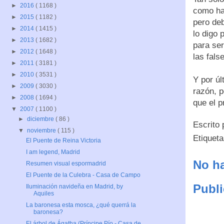
►
2016
( 1168 )
como har
►
2015
( 1182 )
pero deb
►
2014
( 1415 )
lo digo 
►
2013
( 1682 )
para se
►
2012
( 1648 )
las fals
►
2011
( 3181 )
►
2010
( 3531 )
Y por úl
►
2009
( 3030 )
razón, p
►
2008
( 1694 )
que el p
▼
2007
( 1100 )
►
diciembre
( 86 )
Escrito
▼
noviembre
( 115 )
Etiquet
El Puente de Reina Victoria
I am legend, Madrid
No ha
Resumen visual espormadrid
El Puente de la Culebra - Casa de Campo
Publi
Iluminación navideña en Madrid, by
Aquiles
La baronesa esta mosca, ¿qué querrá la
baronesa?
El árbol de Ágatha (Príncipe Pío - Casa de