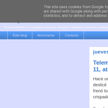
This site uses cookies from Google to 
are shared with Google along with per
es por madrid
statistics, and to detect and address
El blog de Madrid y su actualidad, proyectos, transporte, movilidad, arquitectura, partici
Este blog
Anunciarse
Contacto
jueve
Telem
11, a
Hace un
deslicé
frenó lo
crispado