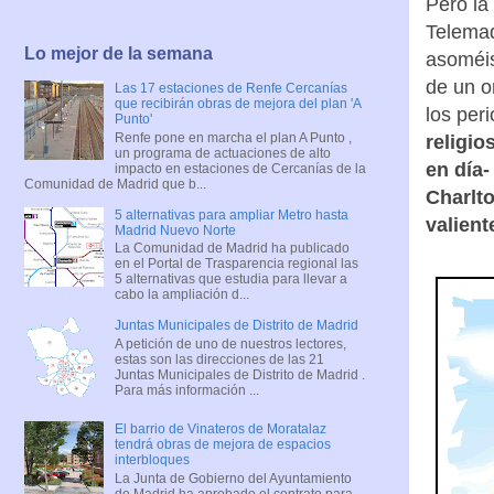
Pero la
Telemad
Lo mejor de la semana
asoméis
de un o
Las 17 estaciones de Renfe Cercanías
que recibirán obras de mejora del plan 'A
los per
Punto'
Renfe pone en marcha el plan A Punto ,
religio
un programa de actuaciones de alto
en día
impacto en estaciones de Cercanías de la
Comunidad de Madrid que b...
Charlto
5 alternativas para ampliar Metro hasta
valient
Madrid Nuevo Norte
La Comunidad de Madrid ha publicado
en el Portal de Trasparencia regional las
5 alternativas que estudia para llevar a
cabo la ampliación d...
Juntas Municipales de Distrito de Madrid
A petición de uno de nuestros lectores,
estas son las direcciones de las 21
Juntas Municipales de Distrito de Madrid .
Para más información ...
El barrio de Vinateros de Moratalaz
tendrá obras de mejora de espacios
interbloques
La Junta de Gobierno del Ayuntamiento
de Madrid ha aprobado el contrato para