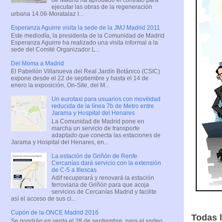
ejecutar las obras de la regeneración
urbana 14.06-Moratalaz I...
Esperanza Aguirre visita la sede de la JMJ Madrid 2011
Este mediodía, la presidenta de la Comunidad de Madrid
Esperanza Aguirre ha realizado una visita informal a la
sede del Comité Organizador L...
Del Moma a Madrid
El Pabellón Villanueva del Real Jardín Botánico (CSIC)
expone desde el 22 de septiembre y hasta el 14 de
enero la exposición, On-Site, del M...
Un eurotaxi para usuarios con movilidad
reducida de la línea 7b de Metro entre
Jarama y Hospital del Henares
La Comunidad de Madrid pone en
marcha un servicio de transporte
adaptado que conecta las estaciones de
Jarama y Hospital del Henares, en...
La estación de Griñón de Renfe
Cercanías dará servicio con la extensión
de C-5 a Illescas
Adif recuperará y renovará la estación
ferroviaria de Griñón para que acoja
servicios de Cercanías Madrid y facilite
así el acceso de sus ci...
Cupón de la ONCE Madrid 2016
Todas 
Se pondrán en venta el 28 de septiembre, para el sorteo