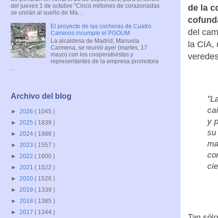
del jueves 1 de octubre "Cinco millones de corazonadas
de la c
se unirán al sueño de Ma...
cofund
El proyecto de las cocheras de Cuatro
del cam
Caminos incumple el PGOUM
La alcaldesa de Madrid, Manuela
la CIA,
Carmena, se reunió ayer (martes, 17
mayo) con los cooperativistas y
veredes
representantes de la empresa promotora
...
Archivo del blog
"L
ca
►
2026
( 1045 )
y 
►
2025
( 1839 )
su
►
2024
( 1986 )
ma
►
2023
( 1557 )
con
►
2022
( 1600 )
cie
►
2021
( 1522 )
►
2020
( 1526 )
►
2019
( 1339 )
►
2018
( 1385 )
►
2017
( 1344 )
Tan sólo