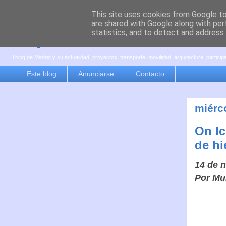
This site uses cookies from Google to 
are shared with Google along with per
es por madrid
statistics, and to detect and address
El blog de Madrid y su actualidad, proyectos, transporte, movilidad, arquitectura, partici
Este blog
Anunciarse
Contacto
miérc
On Ic
de hi
14 de 
Por Mul