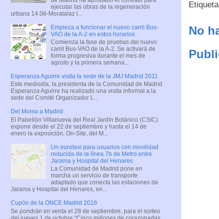
Etiquet
ejecutar las obras de la regeneración
urbana 14.06-Moratalaz I...
Empieza a funcionar el nuevo carril Bus-
No ha
VAO de la A-2 en estos horarios
Comienza la fase de pruebas del nuevo
carril Bus-VAO de la A-2. Se activará de
Publi
forma progresiva durante el mes de
agosto y la primera semana...
Esperanza Aguirre visita la sede de la JMJ Madrid 2011
Este mediodía, la presidenta de la Comunidad de Madrid
Esperanza Aguirre ha realizado una visita informal a la
sede del Comité Organizador L...
Del Moma a Madrid
El Pabellón Villanueva del Real Jardín Botánico (CSIC)
expone desde el 22 de septiembre y hasta el 14 de
enero la exposición, On-Site, del M...
Un eurotaxi para usuarios con movilidad
reducida de la línea 7b de Metro entre
Jarama y Hospital del Henares
La Comunidad de Madrid pone en
marcha un servicio de transporte
adaptado que conecta las estaciones de
Jarama y Hospital del Henares, en...
Cupón de la ONCE Madrid 2016
Se pondrán en venta el 28 de septiembre, para el sorteo
del jueves 1 de octubre "Cinco millones de corazonadas