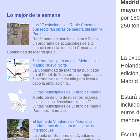
Madrid 
mayor 
Lo mejor de la semana
por 150
250 ton
Las 17 estaciones de Renfe Cercanías
que recibirán obras de mejora del plan 'A
Punto'
Renfe pone en marcha el plan A Punto ,
un programa de actuaciones de alto
impacto en estaciones de Cercanías de la
Comunidad de Madrid que b...
La expo
5 alternativas para ampliar Metro hasta
Holanda
Madrid Nuevo Norte
La Comunidad de Madrid ha publicado
edición
en el Portal de Trasparencia regional las
5 alternativas que estudia para llevar a
Madrid 
cabo la ampliación d...
Juntas Municipales de Distrito de Madrid
Estará 
A petición de uno de nuestros lectores,
estas son las direcciones de las 21
incluido
Juntas Municipales de Distrito de Madrid .
Para más información ...
euros d
menores
El barrio de Vinateros de Moratalaz
tendrá obras de mejora de espacios
interbloques
Escrito
La Junta de Gobierno del Ayuntamiento
de Madrid ha aprobado el contrato para