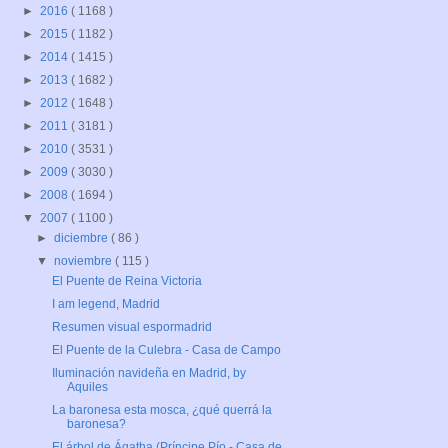
►
2016
( 1168 )
►
2015
( 1182 )
►
2014
( 1415 )
►
2013
( 1682 )
►
2012
( 1648 )
►
2011
( 3181 )
►
2010
( 3531 )
►
2009
( 3030 )
►
2008
( 1694 )
▼
2007
( 1100 )
►
diciembre
( 86 )
▼
noviembre
( 115 )
El Puente de Reina Victoria
I am legend, Madrid
Resumen visual espormadrid
El Puente de la Culebra - Casa de Campo
Iluminación navideña en Madrid, by
Aquiles
La baronesa esta mosca, ¿qué querrá la
baronesa?
El árbol de Ágatha (Príncipe Pío - Casa de