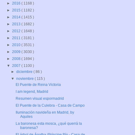
►
2016
( 1168 )
►
2015
( 1182 )
►
2014
( 1415 )
►
2013
( 1682 )
►
2012
( 1648 )
►
2011
( 3181 )
►
2010
( 3531 )
►
2009
( 3030 )
►
2008
( 1694 )
▼
2007
( 1100 )
►
diciembre
( 86 )
▼
noviembre
( 115 )
El Puente de Reina Victoria
I am legend, Madrid
Resumen visual espormadrid
El Puente de la Culebra - Casa de Campo
Iluminación navideña en Madrid, by
Aquiles
La baronesa esta mosca, ¿qué querrá la
baronesa?
El árbol de Ágatha (Príncipe Pío - Casa de