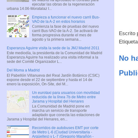
ejecutar las obras de la regeneración
urbana 14.06-Moratalaz I...
Empieza a funcionar el nuevo carril Bus-
VAO de la A-2 en estos horarios
Comienza la fase de pruebas del nuevo
carril Bus-VAO de la A-2. Se activará de
Escrito
forma progresiva durante el mes de
agosto y la primera semana...
Etiquet
Esperanza Aguirre visita la sede de la JMJ Madrid 2011
Este mediodía, la presidenta de la Comunidad de Madrid
No ha
Esperanza Aguirre ha realizado una visita informal a la
sede del Comité Organizador L...
Del Moma a Madrid
Publi
El Pabellón Villanueva del Real Jardín Botánico (CSIC)
expone desde el 22 de septiembre y hasta el 14 de
enero la exposición, On-Site, del M...
Un eurotaxi para usuarios con movilidad
reducida de la línea 7b de Metro entre
Jarama y Hospital del Henares
La Comunidad de Madrid pone en
marcha un servicio de transporte
adaptado que conecta las estaciones de
Jarama y Hospital del Henares, en...
Recorridos de autobuses EMT por corte
de Metro L-6 (Ciudad Universitaria -
Argüelles) y L-7 (Gregorio Marañón -