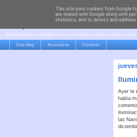
This site uses cookies from Google to 
are shared with Google along with per
es por madrid
statistics, and to detect and address
El blog de Madrid y su actualidad, proyectos, transporte, movilidad, arquitectura, partici
Este blog
Anunciarse
Contacto
jueve
Ilumi
Ayer le 
había m
comentab
iluminac
las Nav
diciemb