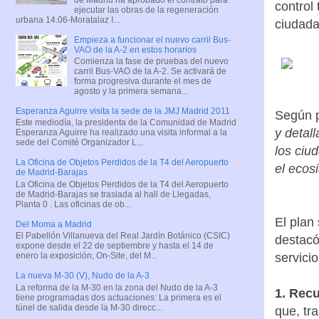
control
ejecutar las obras de la regeneración
urbana 14.06-Moratalaz I...
ciudada
Empieza a funcionar el nuevo carril Bus-
VAO de la A-2 en estos horarios
Comienza la fase de pruebas del nuevo
carril Bus-VAO de la A-2. Se activará de
forma progresiva durante el mes de
agosto y la primera semana...
Esperanza Aguirre visita la sede de la JMJ Madrid 2011
Según p
Este mediodía, la presidenta de la Comunidad de Madrid
y detal
Esperanza Aguirre ha realizado una visita informal a la
sede del Comité Organizador L...
los ciu
La Oficina de Objetos Perdidos de la T4 del Aeropuerto
el ecos
de Madrid-Barajas
La Oficina de Objetos Perdidos de la T4 del Aeropuerto
de Madrid-Barajas se traslada al hall de Llegadas,
Planta 0 . Las oficinas de ob...
El plan
Del Moma a Madrid
El Pabellón Villanueva del Real Jardín Botánico (CSIC)
destacó
expone desde el 22 de septiembre y hasta el 14 de
servici
enero la exposición, On-Site, del M...
La nueva M-30 (V), Nudo de la A-3
La reforma de la M-30 en la zona del Nudo de la A-3
1. Rec
tiene programadas dos actuaciones: La primera es el
túnel de salida desde la M-30 direcc...
que, tr