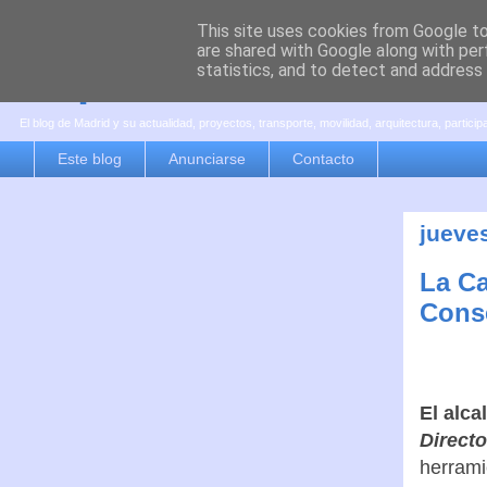
This site uses cookies from Google to 
are shared with Google along with per
es por madrid
statistics, and to detect and address
El blog de Madrid y su actualidad, proyectos, transporte, movilidad, arquitectura, partici
Este blog
Anunciarse
Contacto
jueve
La Ca
Cons
El alca
Direct
herrami