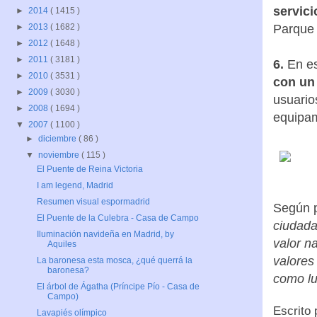
servici
►
2014
( 1415 )
Parque 
►
2013
( 1682 )
►
2012
( 1648 )
►
2011
( 3181 )
6.
En es
►
2010
( 3531 )
con un 
►
2009
( 3030 )
usuario
►
2008
( 1694 )
equipam
▼
2007
( 1100 )
►
diciembre
( 86 )
▼
noviembre
( 115 )
El Puente de Reina Victoria
I am legend, Madrid
Resumen visual espormadrid
Según p
El Puente de la Culebra - Casa de Campo
ciudada
Iluminación navideña en Madrid, by
valor n
Aquiles
valores
La baronesa esta mosca, ¿qué querrá la
baronesa?
como lu
El árbol de Ágatha (Príncipe Pío - Casa de
Campo)
Escrito
Lavapiés olímpico