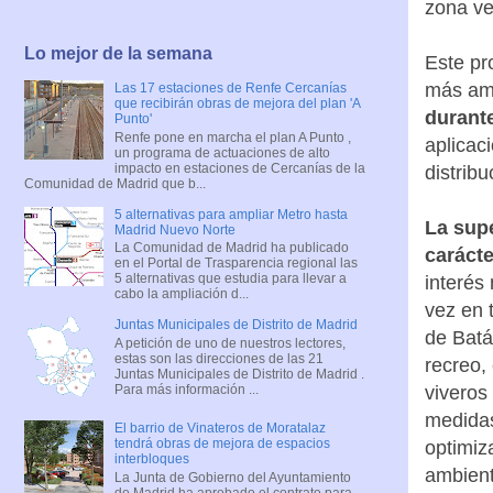
zona ve
Lo mejor de la semana
Este pr
más amb
Las 17 estaciones de Renfe Cercanías
que recibirán obras de mejora del plan 'A
durant
Punto'
Renfe pone en marcha el plan A Punto ,
aplicac
un programa de actuaciones de alto
impacto en estaciones de Cercanías de la
distrib
Comunidad de Madrid que b...
5 alternativas para ampliar Metro hasta
La supe
Madrid Nuevo Norte
La Comunidad de Madrid ha publicado
carácte
en el Portal de Trasparencia regional las
5 alternativas que estudia para llevar a
interés 
cabo la ampliación d...
vez en 
Juntas Municipales de Distrito de Madrid
de Batán
A petición de uno de nuestros lectores,
estas son las direcciones de las 21
recreo,
Juntas Municipales de Distrito de Madrid .
Para más información ...
viveros 
medidas
El barrio de Vinateros de Moratalaz
tendrá obras de mejora de espacios
optimiz
interbloques
ambienta
La Junta de Gobierno del Ayuntamiento
de Madrid ha aprobado el contrato para