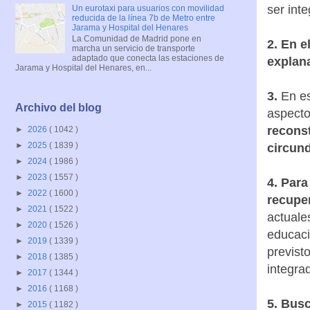
ser int
Un eurotaxi para usuarios con movilidad
reducida de la línea 7b de Metro entre
Jarama y Hospital del Henares
La Comunidad de Madrid pone en
2. En e
marcha un servicio de transporte
adaptado que conecta las estaciones de
explan
Jarama y Hospital del Henares, en...
3.
En es
Archivo del blog
aspecto
reconst
►
2026
( 1042 )
►
2025
( 1839 )
circun
►
2024
( 1986 )
►
2023
( 1557 )
4.
Para
►
2022
( 1600 )
recuper
►
2021
( 1522 )
actuale
►
2020
( 1526 )
educaci
►
2019
( 1339 )
previst
►
2018
( 1385 )
integra
►
2017
( 1344 )
►
2016
( 1168 )
5. Busc
►
2015
( 1182 )