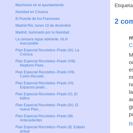
Etiquet
Machismo en el ayuntamiento
Navidad en Chueca
El Puente de los Franceses
2 com
Madrid Río, lunes 10 de diciembre
Madrid, iluminado por la Navidad
m
La censura sigue adelante. HLH
inaccesible
C
Plan Especial Recoletos–Prado (IX). La
M
Crónica
Plan Especial Recoletos–Prado (VIII).
o
Neptuno-Pase...
e
Plan Especial Recoletos–Prado (VII).
m
Colón-Recolet...
Plan Especial Recoletos–Prado (VI).
n
Espacios peato...
l
Plan Especial Recoletos–Prado (V). El
tráfico
a
Plan Especial Recoletos–Prado (IV). El
g
nuevo Plan,...
p
Plan Especial Recoletos–Prado (III).
Antecedentes
R
Plan Especial Recoletos–Prado (II). Estado
actual