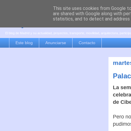
This site uses cookies from Google to 
are shared with Google along with per
es por madrid
statistics, and to detect and address
El blog de Madrid y su actualidad, proyectos, transporte, movilidad, arquitectura, partici
Este blog
Anunciarse
Contacto
marte
Palac
La sem
celebra
de Cibe
Pero no
pudimos