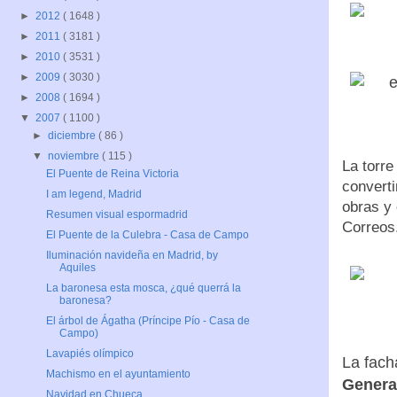
►
2012
( 1648 )
►
2011
( 3181 )
►
2010
( 3531 )
►
2009
( 3030 )
►
2008
( 1694 )
▼
2007
( 1100 )
►
diciembre
( 86 )
▼
noviembre
( 115 )
La torre
El Puente de Reina Victoria
convert
I am legend, Madrid
obras y 
Resumen visual espormadrid
Correos
El Puente de la Culebra - Casa de Campo
Iluminación navideña en Madrid, by
Aquiles
La baronesa esta mosca, ¿qué querrá la
baronesa?
El árbol de Ágatha (Príncipe Pío - Casa de
Campo)
Lavapiés olímpico
La fach
Machismo en el ayuntamiento
Genera
Navidad en Chueca