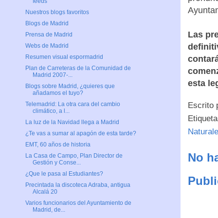
feeds
Ayuntam
Nuestros blogs favoritos
Blogs de Madrid
Las pr
Prensa de Madrid
definit
Webs de Madrid
Resumen visual espormadrid
contar
Plan de Carreteras de la Comunidad de
comenz
Madrid 2007-...
esta le
Blogs sobre Madrid, ¿quieres que
añadamos el tuyo?
Escrito
Telemadrid: La otra cara del cambio
climático, a l...
Etiquet
La luz de la Navidad llega a Madrid
Natural
¿Te vas a sumar al apagón de esta tarde?
EMT, 60 años de historia
No ha
La Casa de Campo, Plan Director de
Gestión y Conse...
¿Que le pasa al Estudiantes?
Publi
Precintada la discoteca Adraba, antigua
Alcalá 20
Varios funcionarios del Ayuntamiento de
Madrid, de...