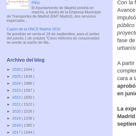
Con la 
Pitis)
El Ayuntamiento de Madrid pondrá en
Avance 
marcha, a través de la Empresa Municipal
de Transportes de Madrid (EMT Madrid), dos servicios
impulsó 
especiales...
público
Cupón de la ONCE Madrid 2016
proyect
Se pondrán en venta el 28 de septiembre, para el sorteo
del jueves 1 de octubre "Cinco millones de corazonadas
fase de
se unirán al sueño de Ma...
urbanís
Archivo del blog
A parti
►
2026
( 1044 )
complem
►
2025
( 1839 )
cara a l
►
2024
( 1986 )
aprobó
►
2023
( 1557 )
en juni
►
2022
( 1600 )
►
2021
( 1522 )
La expo
►
2020
( 1526 )
Madrid 
►
2019
( 1339 )
septie
►
2018
( 1385 )
►
2017
( 1344 )