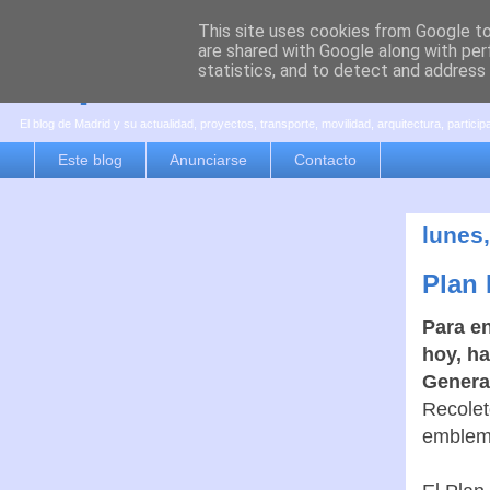
This site uses cookies from Google to 
are shared with Google along with per
es por madrid
statistics, and to detect and address
El blog de Madrid y su actualidad, proyectos, transporte, movilidad, arquitectura, partici
Este blog
Anunciarse
Contacto
lunes
Plan 
Para en
hoy, ha
Genera
Recolet
emblem