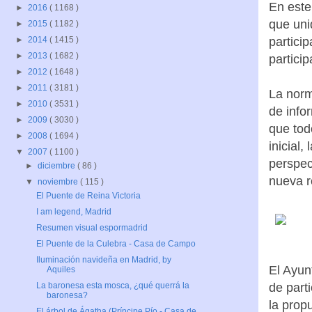
En este
►
2016
( 1168 )
que uni
►
2015
( 1182 )
partici
►
2014
( 1415 )
►
2013
( 1682 )
particip
►
2012
( 1648 )
►
2011
( 3181 )
La norm
►
2010
( 3531 )
de info
►
2009
( 3030 )
que tod
►
2008
( 1694 )
inicial,
▼
2007
( 1100 )
perspec
►
diciembre
( 86 )
nueva r
▼
noviembre
( 115 )
El Puente de Reina Victoria
I am legend, Madrid
Resumen visual espormadrid
El Puente de la Culebra - Casa de Campo
Iluminación navideña en Madrid, by
El Ayun
Aquiles
de part
La baronesa esta mosca, ¿qué querrá la
baronesa?
la prop
El árbol de Ágatha (Príncipe Pío - Casa de