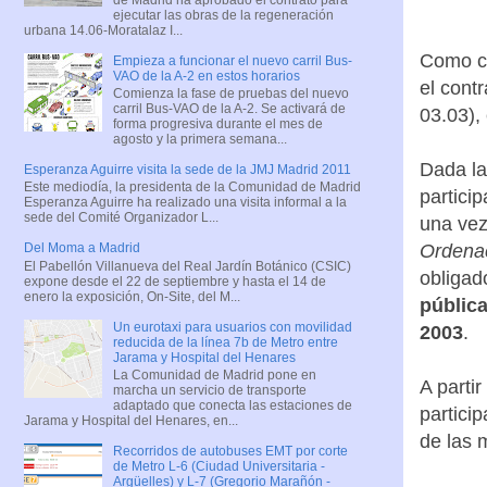
ejecutar las obras de la regeneración
urbana 14.06-Moratalaz I...
Como co
Empieza a funcionar el nuevo carril Bus-
VAO de la A-2 en estos horarios
el cont
Comienza la fase de pruebas del nuevo
carril Bus-VAO de la A-2. Se activará de
03.03),
forma progresiva durante el mes de
agosto y la primera semana...
Dada la
Esperanza Aguirre visita la sede de la JMJ Madrid 2011
Este mediodía, la presidenta de la Comunidad de Madrid
partici
Esperanza Aguirre ha realizado una visita informal a la
sede del Comité Organizador L...
una vez
Ordenac
Del Moma a Madrid
El Pabellón Villanueva del Real Jardín Botánico (CSIC)
obligad
expone desde el 22 de septiembre y hasta el 14 de
enero la exposición, On-Site, del M...
pública
Un eurotaxi para usuarios con movilidad
2003
.
reducida de la línea 7b de Metro entre
Jarama y Hospital del Henares
La Comunidad de Madrid pone en
A parti
marcha un servicio de transporte
adaptado que conecta las estaciones de
partici
Jarama y Hospital del Henares, en...
de las 
Recorridos de autobuses EMT por corte
de Metro L-6 (Ciudad Universitaria -
Argüelles) y L-7 (Gregorio Marañón -