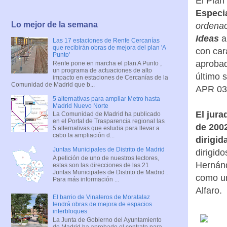
El Plan
Especia
Lo mejor de la semana
ordenac
Ideas
a
Las 17 estaciones de Renfe Cercanías
que recibirán obras de mejora del plan 'A
con car
Punto'
aprobad
Renfe pone en marcha el plan A Punto ,
un programa de actuaciones de alto
último 
impacto en estaciones de Cercanías de la
Comunidad de Madrid que b...
APR 03
5 alternativas para ampliar Metro hasta
Madrid Nuevo Norte
El jura
La Comunidad de Madrid ha publicado
en el Portal de Trasparencia regional las
de 2002
5 alternativas que estudia para llevar a
cabo la ampliación d...
dirigid
Juntas Municipales de Distrito de Madrid
dirigid
A petición de uno de nuestros lectores,
Hernánd
estas son las direcciones de las 21
Juntas Municipales de Distrito de Madrid .
como un
Para más información ...
Alfaro.
El barrio de Vinateros de Moratalaz
tendrá obras de mejora de espacios
interbloques
La Junta de Gobierno del Ayuntamiento
de Madrid ha aprobado el contrato para