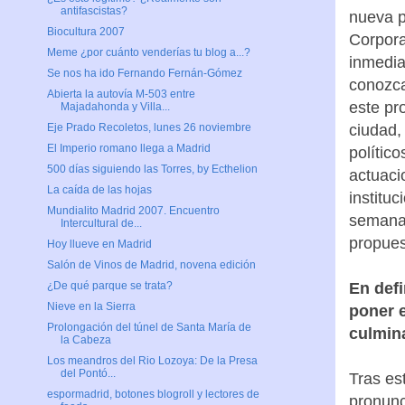
antifascistas?
nueva p
Biocultura 2007
Corpora
Meme ¿por cuánto venderías tu blog a...?
inmedia
Se nos ha ido Fernando Fernán-Gómez
conozca
Abierta la autovía M-503 entre
este pr
Majadahonda y Villa...
ciudad,
Eje Prado Recoletos, lunes 26 noviembre
El Imperio romano llega a Madrid
polític
500 días siguiendo las Torres, by Ecthelion
actuaci
La caída de las hojas
institu
Mundialito Madrid 2007. Encuentro
semanas
Intercultural de...
propues
Hoy llueve en Madrid
Salón de Vinos de Madrid, novena edición
En defi
¿De qué parque se trata?
Nieve en la Sierra
poner 
Prolongación del túnel de Santa María de
culmina
la Cabeza
Los meandros del Rio Lozoya: De la Presa
del Pontó...
Tras es
espormadrid, botones blogroll y lectores de
pronunc