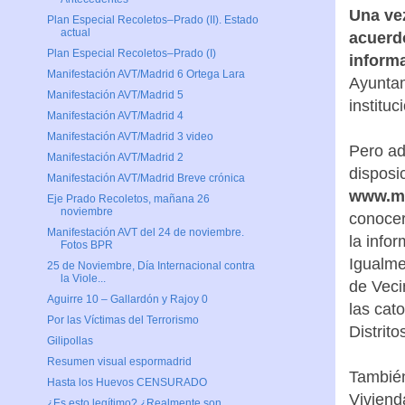
Una ve
Plan Especial Recoletos–Prado (II). Estado
actual
acuerd
Plan Especial Recoletos–Prado (I)
inform
Manifestación AVT/Madrid 6 Ortega Lara
Ayuntam
Manifestación AVT/Madrid 5
institu
Manifestación AVT/Madrid 4
Manifestación AVT/Madrid 3 video
Pero ad
Manifestación AVT/Madrid 2
disposi
Manifestación AVT/Madrid Breve crónica
www.mu
Eje Prado Recoletos, mañana 26
noviembre
conocer
Manifestación AVT del 24 de noviembre.
la info
Fotos BPR
Igualme
25 de Noviembre, Día Internacional contra
la Viole...
de Veci
Aguirre 10 – Gallardón y Rajoy 0
las cat
Por las Víctimas del Terrorismo
Distrit
Gilipollas
Resumen visual espormadrid
También
Hasta los Huevos CENSURADO
Viviend
¿Es esto legítimo? ¿Realmente son