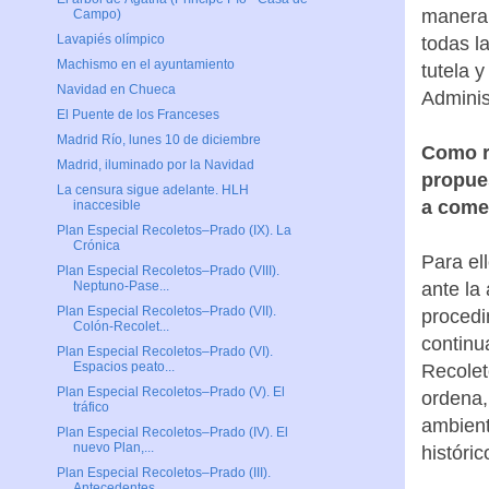
manera 
Campo)
Lavapiés olímpico
todas l
Machismo en el ayuntamiento
tutela 
Navidad en Chueca
Adminis
El Puente de los Franceses
Madrid Río, lunes 10 de diciembre
Como r
Madrid, iluminado por la Navidad
propues
La censura sigue adelante. HLH
a come
inaccesible
Plan Especial Recoletos–Prado (IX). La
Crónica
Para el
Plan Especial Recoletos–Prado (VIII).
ante la
Neptuno-Pase...
Plan Especial Recoletos–Prado (VII).
procedi
Colón-Recolet...
continu
Plan Especial Recoletos–Prado (VI).
Espacios peato...
Recolet
Plan Especial Recoletos–Prado (V). El
ordena,
tráfico
ambient
Plan Especial Recoletos–Prado (IV). El
nuevo Plan,...
históri
Plan Especial Recoletos–Prado (III).
Antecedentes