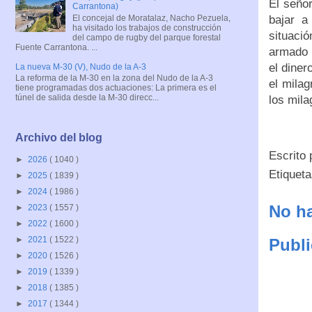
El seño
Carrantona)
El concejal de Moratalaz, Nacho Pezuela,
bajar a
ha visitado los trabajos de construcción
situaci
del campo de rugby del parque forestal
Fuente Carrantona. ...
armado m
el diner
La nueva M-30 (V), Nudo de la A-3
La reforma de la M-30 en la zona del Nudo de la A-3
el milag
tiene programadas dos actuaciones: La primera es el
túnel de salida desde la M-30 direcc...
los mila
Archivo del blog
Escrito
►
2026
( 1040 )
Etiquet
►
2025
( 1839 )
►
2024
( 1986 )
No ha
►
2023
( 1557 )
►
2022
( 1600 )
►
2021
( 1522 )
Publi
►
2020
( 1526 )
►
2019
( 1339 )
►
2018
( 1385 )
►
2017
( 1344 )