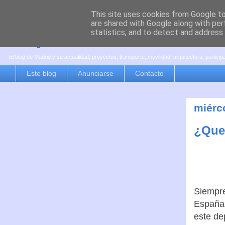
This site uses cookies from Google to 
are shared with Google along with per
es por madrid
statistics, and to detect and address
El blog de Madrid y su actualidad, proyectos, transporte, movilidad, arquitectura, partici
Este blog
Anunciarse
Contacto
miérc
¿Que 
Siempre
España 
este de