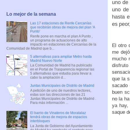
uno de 
uno de
Lo mejor de la semana
hasta e
es peor
Las 17 estaciones de Renfe Cercanías
que recibirán obras de mejora del plan 'A
Punto'
Renfe pone en marcha el plan A Punto ,
un programa de actuaciones de alto
impacto en estaciones de Cercanías de la
El otro
Comunidad de Madrid que b...
me dejó
5 alternativas para ampliar Metro hasta
mucho m
Madrid Nuevo Norte
disfrut
La Comunidad de Madrid ha publicado
en el Portal de Trasparencia regional las
sensaci
5 alternativas que estudia para llevar a
cabo la ampliación d...
que la s
sacado 
Juntas Municipales de Distrito de Madrid
A petición de uno de nuestros lectores,
buen sco
estas son las direcciones de las 21
no la ha
Juntas Municipales de Distrito de Madrid .
Para más información ...
ya hay,
saque de
El barrio de Vinateros de Moratalaz
tendrá obras de mejora de espacios
interbloques
La Junta de Gobierno del Ayuntamiento
de Madrid ha aprobado el contrato para