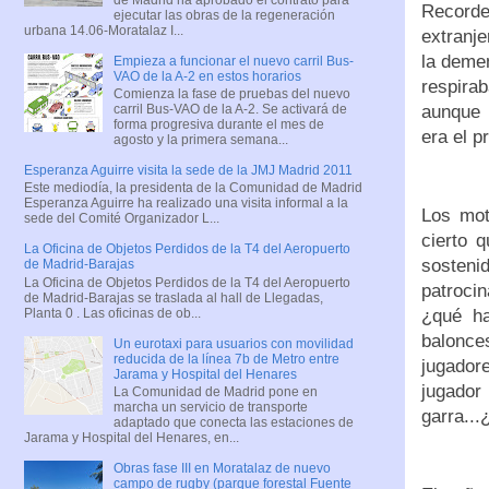
Recorde
ejecutar las obras de la regeneración
urbana 14.06-Moratalaz I...
extranje
la demen
Empieza a funcionar el nuevo carril Bus-
VAO de la A-2 en estos horarios
respira
Comienza la fase de pruebas del nuevo
aunque 
carril Bus-VAO de la A-2. Se activará de
forma progresiva durante el mes de
era el p
agosto y la primera semana...
Esperanza Aguirre visita la sede de la JMJ Madrid 2011
Este mediodía, la presidenta de la Comunidad de Madrid
Esperanza Aguirre ha realizado una visita informal a la
Los mot
sede del Comité Organizador L...
cierto 
La Oficina de Objetos Perdidos de la T4 del Aeropuerto
sosteni
de Madrid-Barajas
La Oficina de Objetos Perdidos de la T4 del Aeropuerto
patrocin
de Madrid-Barajas se traslada al hall de Llegadas,
Planta 0 . Las oficinas de ob...
¿qué ha
balonce
Un eurotaxi para usuarios con movilidad
reducida de la línea 7b de Metro entre
jugadore
Jarama y Hospital del Henares
jugador
La Comunidad de Madrid pone en
marcha un servicio de transporte
garra...
adaptado que conecta las estaciones de
Jarama y Hospital del Henares, en...
Obras fase III en Moratalaz de nuevo
campo de rugby (parque forestal Fuente