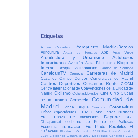
Etiquetas
Aeropuerto Madrid-Barajas
Acción Ciudadana
Agricultura
App
Arco Verde
Alcalá de Henares
Arquitectura y Urbanismo
Autobuses
Interurbanos
Blogs e
Aviación
Azca
Bibliotecas
Internet
Bosque Metropolitano
Camino de Santiago
CanalcamTV
Carreteras de Madrid
Carnaval
Casa de Campo
Centros Comerciales de Madrid
Centros Deportivos
Cercanías Renfe
CICCM
Centro Internacional de Convenciones de la Ciudad de
Ciclismo
Madrid
Cine
Circo
Ciudad
CiclistasMolestos
Comunidad de
Comercio
de la Justicia
Madrid
Coronavirus
Conde Duque
Consumo
Crítica espectáculos
CTBA Cuatro Torres Business
Deporte
Area
Danza
De vacaciones
DGT
ecobarrio de Puente de Vallecas
Discapacidad
Educación
Economía
Eje Prado Recoletos
El
Cañaveral
Elecciones Generales 2015
Elecciones Generales
2016
Elecciones Generales 2019
Elecciones Generales 2023