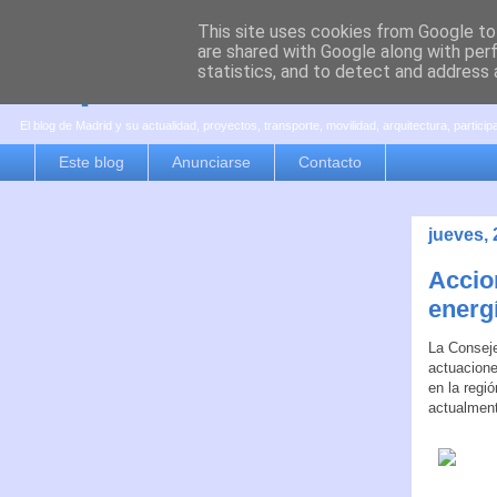
This site uses cookies from Google to 
are shared with Google along with per
es por madrid
statistics, and to detect and address 
El blog de Madrid y su actualidad, proyectos, transporte, movilidad, arquitectura, partici
Este blog
Anunciarse
Contacto
jueves,
Accio
energí
La Conseje
actuacione
en la regi
actualment