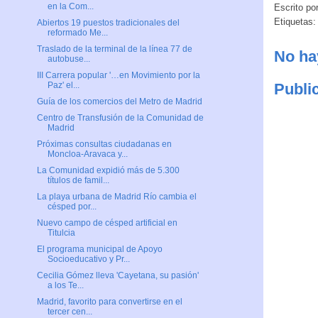
en la Com...
Escrito po
Etiquetas
Abiertos 19 puestos tradicionales del
reformado Me...
Traslado de la terminal de la línea 77 de
No ha
autobuse...
III Carrera popular '…en Movimiento por la
Publi
Paz' el...
Guía de los comercios del Metro de Madrid
Centro de Transfusión de la Comunidad de
Madrid
Próximas consultas ciudadanas en
Moncloa-Aravaca y...
La Comunidad expidió más de 5.300
títulos de famil...
La playa urbana de Madrid Río cambia el
césped por...
Nuevo campo de césped artificial en
Titulcia
El programa municipal de Apoyo
Socioeducativo y Pr...
Cecilia Gómez lleva 'Cayetana, su pasión'
a los Te...
Madrid, favorito para convertirse en el
tercer cen...