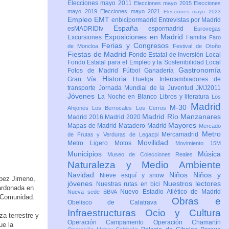
Elecciones mayo 2011
Elecciones mayo 2015
Elecciones
mayo 2019
Elecciones mayo 2021
Elecciones mayo 2023
Empleo
EMT
enbicipormadrid
Entrevistas por Madrid
España
esMADRIDtv
espormadrid
Eurovegas
Exposiciones en Madrid
Excursiones
Familia
Faro
Ferias y Congresos
de Moncloa
Festival de Otoño
Fiestas de Madrid
Fondo Estatal de Inversión Local
Fondo Estatal para el Empleo y la Sostenibilidad Local
Gastronomía
Fotos de Madrid
Fútbol
Ganadería
Historia
Gran Vía
Huelga
Intercambiadores de
transporte
Jornada Mundial de la Juventud JMJ2011
Jóvenes
La Noche en Blanco
Libros y literatura
Los
Madrid
M-30
Ahijones
Los Berrocales
Los Cerros
Madrid Río Manzanares
Madrid 2016
Madrid 2020
Mayores
Mapas de Madrid
Matadero Madrid
Mercado
Metro
Mercamadrid
de Frutas y Verduras de Legazpi
Movilidad
Metro Ligero
Motos
Movimiento 15M
Municipios
Música
Museo de Colecciones Reales
Naturaleza y Medio Ambiente
Navidad
Niños
Niños y
Nieve esquí y snow
ópez Jimeno,
jóvenes
Nuestros lectores
Nuestras rutas en bici
lardonada en
Nuevo Estadio Atlético de Madrid
Nueva sede BBVA
a Comunidad.
Obras e
Obelisco de Calatrava
Infraestructuras
Ocio y Cultura
a terrestre y
Operación Campamento
Operación Chamartín
ue la