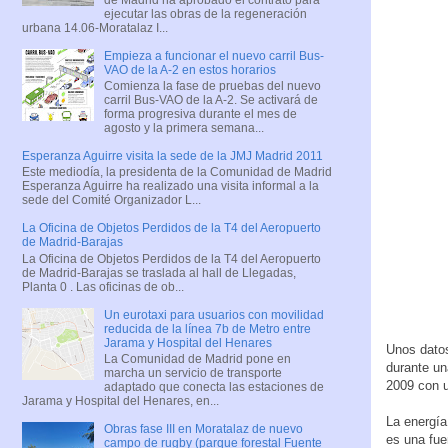
ejecutar las obras de la regeneración
urbana 14.06-Moratalaz I...
Empieza a funcionar el nuevo carril Bus-
VAO de la A-2 en estos horarios
Comienza la fase de pruebas del nuevo
carril Bus-VAO de la A-2. Se activará de
forma progresiva durante el mes de
agosto y la primera semana...
Esperanza Aguirre visita la sede de la JMJ Madrid 2011
Este mediodía, la presidenta de la Comunidad de Madrid
Esperanza Aguirre ha realizado una visita informal a la
sede del Comité Organizador L...
La Oficina de Objetos Perdidos de la T4 del Aeropuerto
de Madrid-Barajas
La Oficina de Objetos Perdidos de la T4 del Aeropuerto
de Madrid-Barajas se traslada al hall de Llegadas,
Planta 0 . Las oficinas de ob...
Un eurotaxi para usuarios con movilidad
reducida de la línea 7b de Metro entre
Jarama y Hospital del Henares
Unos datos
La Comunidad de Madrid pone en
durante un
marcha un servicio de transporte
2009 con u
adaptado que conecta las estaciones de
Jarama y Hospital del Henares, en...
La energía
Obras fase III en Moratalaz de nuevo
es una fue
campo de rugby (parque forestal Fuente