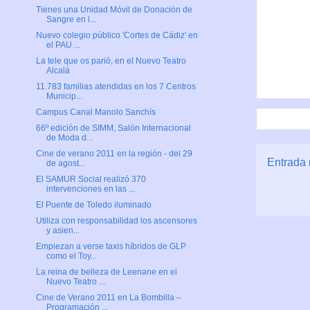
Tienes una Unidad Móvil de Donación de
Sangre en l...
Nuevo colegio público 'Cortes de Cádiz' en
el PAU ...
La tele que os parió, en el Nuevo Teatro
Alcalá
11.783 familias atendidas en los 7 Centros
Municip...
Campus Canal Manolo Sanchís
66º edición de SIMM, Salón Internacional
de Moda d...
Cine de verano 2011 en la región - del 29
Entrada 
de agost...
El SAMUR Social realizó 370
intervenciones en las ...
El Puente de Toledo iluminado
Utiliza con responsabilidad los ascensores
y asien...
Empiezan a verse taxis híbridos de GLP
como el Toy...
La reina de belleza de Leenane en el
Nuevo Teatro ...
Cine de Verano 2011 en La Bombilla –
Programación ...