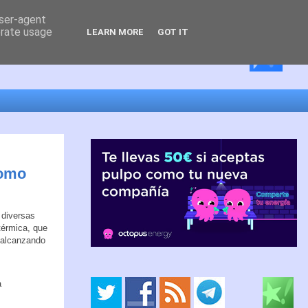
user-agent
erate usage
LEARN MORE
GOT IT
como
 diversas
térmica, que
 alcanzando