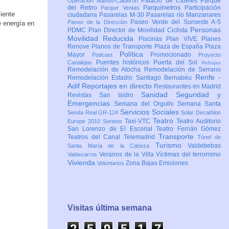
Palacio de Cibeles
Parque
Operación Mahou-Calderón
del Retiro
Parquímetros
Participación
Parque Ventas
iente
ciudadana
Pasarelas M-30
Pasarelas río Manzanares
Paseo Verde del Suroeste A-5
Paseo de la Dirección
e energía en
Personas
PDMC Plan Director de Movilidad Ciclista
Movilidad Reducida
Piscinas
Plan VIVE
Planes
Renove
Planos de Transporte
Plaza de España
Plaza
Política
Mayor
Promocionado
Podcast
Proyecto
Puentes históricos
Puerta del Sol
Canalejas
Rebajas
Remodelación de Atocha
Remodelación de Serrano
Renfe -
Remodelación Estadio Santiago Bernabéu
Adif
Reportajes en directo
Restaurantes en Madrid
Sanidad
Seguridad y
Revistas
San Isidro
Emergencias
Semana del Orgullo
Semana Santa
Servicios Sociales
Senda Real GR-124
Solar Decathlon
Teatro
Taxi-VTC
Teatro Auditorio
Europe 2010
Sorteos
San Lorenzo de El Escorial
Teatro Fernán Gómez
Transporte
Teatros del Canal
Telemadrid
Túnel de
Turismo
Valdebebas
Santa María de la Cabeza
Veranos de la Villa
Víctimas del terrorismo
Valdecarros
Vivienda
Zona Bajas Emisiones
Voluntarios
Visitas última semana
2
5
9
5
1
7