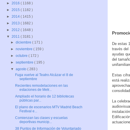
►
2016
( 1168 )
►
2015
( 1182 )
►
2014
( 1415 )
►
2013
( 1682 )
►
2012
( 1648 )
Promoció
▼
2011
( 3181 )
►
diciembre
( 171 )
De estas 1
través del
►
noviembre
( 159 )
ayudas que
►
octubre
( 172 )
del tamaño
►
septiembre
( 195 )
unifamiliar
▼
agosto
( 283 )
Estas cifr
Fuga vuelve al Teatro Alcázar el 8 de
septiembre
está realiz
aprovecham
Recientes remodelaciones en las
estaciones de Metr...
consolidad
Ampliado el horario de 12 bibliotecas
públicas par...
La celebra
audiovisua
El plano de escenarios MTV Madrid Beach
Festival e...
instalació
Edificación
Comienzan las clases y escuelas
actuacion
deportivas municip...
38 Puntos de Información de Voluntariado