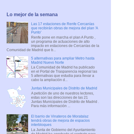
Lo mejor de la semana
Las 17 estaciones de Renfe Cercanías
que recibirán obras de mejora del plan 'A
Punto'
Renfe pone en marcha el plan A Punto ,
un programa de actuaciones de alto
impacto en estaciones de Cercanías de la
Comunidad de Madrid que b...
5 alternativas para ampliar Metro hasta
Madrid Nuevo Norte
La Comunidad de Madrid ha publicado
en el Portal de Trasparencia regional las
5 alternativas que estudia para llevar a
cabo la ampliación d...
Juntas Municipales de Distrito de Madrid
A petición de uno de nuestros lectores,
estas son las direcciones de las 21
Juntas Municipales de Distrito de Madrid .
Para más información ...
El barrio de Vinateros de Moratalaz
tendrá obras de mejora de espacios
interbloques
La Junta de Gobierno del Ayuntamiento
de Madrid ha aprobado el contrato para