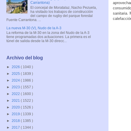
aprovechar
Carrantona)
El concejal de Moratalaz, Nacho Pezuela,
consumidor
ha visitado los trabajos de construcción
sanitaria.
del campo de rugby del parque forestal
calefacció
Fuente Carrantona. ...
La nueva M-30 (V), Nudo de la A-3
La reforma de la M-30 en la zona del Nudo de la A-3
tiene programadas dos actuaciones: La primera es el
túnel de salida desde la M-30 direcc...
Archivo del blog
►
2026
( 1040 )
►
2025
( 1839 )
►
2024
( 1986 )
►
2023
( 1557 )
►
2022
( 1600 )
►
2021
( 1522 )
►
2020
( 1526 )
►
2019
( 1339 )
►
2018
( 1385 )
►
2017
( 1344 )