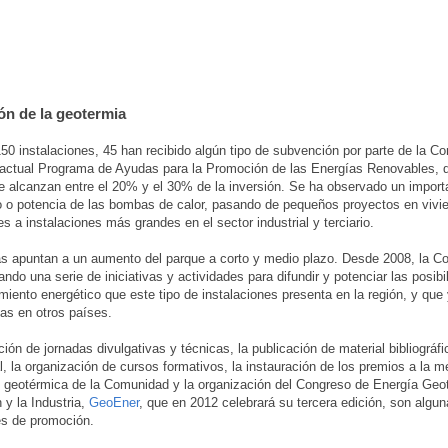
n de la geotermia
50 instalaciones, 45 han recibido algún tipo de subvención por parte de la C
 actual Programa de Ayudas para la Promoción de las Energías Renovables, 
 alcanzan entre el 20% y el 30% de la inversión. Se ha observado un impor
 o potencia de las bombas de calor, pasando de pequeños proyectos en vivi
es a instalaciones más grandes en el sector industrial y terciario.
as apuntan a un aumento del parque a corto y medio plazo. Desde 2008, la 
ando una serie de iniciativas y actividades para difundir y potenciar las posib
iento energético que este tipo de instalaciones presenta en la región, y que
as en otros países.
ción de jornadas divulgativas y técnicas, la publicación de material bibliográfi
l, la organización de cursos formativos, la instauración de los premios a la m
n geotérmica de la Comunidad y la organización del Congreso de Energía Geo
 y la Industria,
GeoEner
, que en 2012 celebrará su tercera edición, son algu
es de promoción.