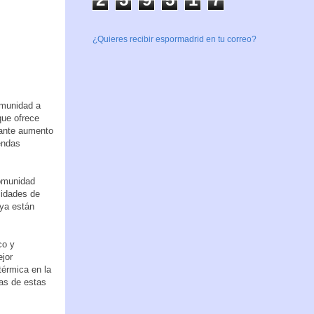
¿Quieres recibir espormadrid en tu correo?
omunidad a
que ofrece
tante aumento
endas
Comunidad
ilidades de
 ya están
co y
ejor
térmica en la
nas de estas