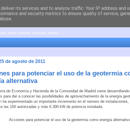
deliver its services and to analyze traffic. Your IP address and 
formance and security metrics to ensure quality of service, gen
abuse.
pación, medio ambiente, educación, empleo, ...
 25 de agosto de 2011
nes para potenciar el uso de la geotermia 
a alternativa
ría de Economía y Hacienda de la Comunidad de Madrid viene desarrollando
s para dar a conocer las posibilidades de aprovechamiento de la energía geo
ón ha experimentado un importante incremento en el número de instalaciones,
e las 150 autorizadas y más 6.300 kW de potencia instalada.