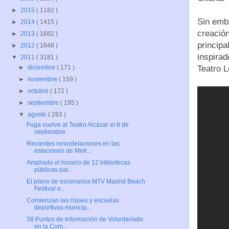
►
2015
( 1182 )
Sin emba
►
2014
( 1415 )
creación
►
2013
( 1682 )
principa
►
2012
( 1648 )
inspirad
▼
2011
( 3181 )
Teatro L
►
diciembre
( 171 )
►
noviembre
( 159 )
►
octubre
( 172 )
►
septiembre
( 195 )
▼
agosto
( 283 )
Fuga vuelve al Teatro Alcázar el 8 de
septiembre
Recientes remodelaciones en las
estaciones de Metr...
Ampliado el horario de 12 bibliotecas
públicas par...
El plano de escenarios MTV Madrid Beach
Festival e...
Comienzan las clases y escuelas
deportivas municip...
38 Puntos de Información de Voluntariado
en la Com...