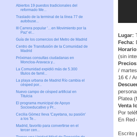
Abiertos 19 puestos tradicionales del
reformado Me...
Traslado de la terminal de la línea 77 de
autobuse...
III Carrera popular '…en Movimiento por la
Paz' el...
Lugar:
T
Guía de los comercios del Metro de Madrid
Fecha:
D
Centro de Transfusión de la Comunidad de
Horario
Madrid
(sin int
Próximas consultas ciudadanas en
Moncloa-Aravaca y...
Precios
La Comunidad expidió más de 5.300
/ martes
títulos de famil...
16 € / A
La playa urbana de Madrid Río cambia el
Descue
césped por...
personas
Nuevo campo de césped artificial en
Titulcia
Platea (
El programa municipal de Apoyo
Venta l
Socioeducativo y Pr...
Por telé
Cecilia Gómez lleva 'Cayetana, su pasión'
a los Te...
En Red 
Madrid, favorito para convertirse en el
tercer cen...
Escrito