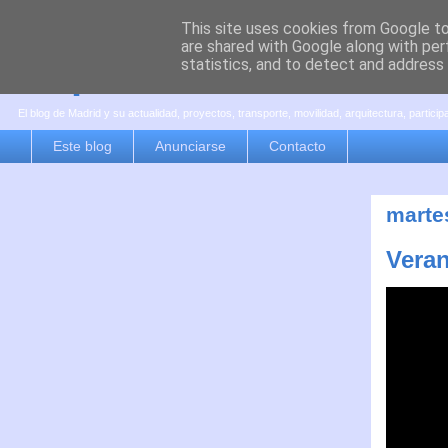
This site uses cookies from Google to 
are shared with Google along with per
es por madrid
statistics, and to detect and address
El blog de Madrid y su actualidad, proyectos, transporte, movilidad, arquitectura, partici
Este blog
Anunciarse
Contacto
marte
Vera