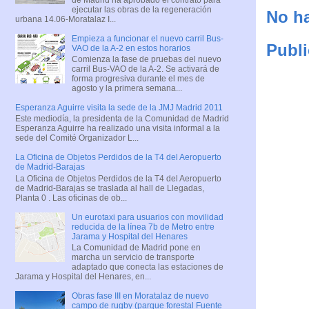
ejecutar las obras de la regeneración
No ha
urbana 14.06-Moratalaz I...
Empieza a funcionar el nuevo carril Bus-
Publi
VAO de la A-2 en estos horarios
Comienza la fase de pruebas del nuevo
carril Bus-VAO de la A-2. Se activará de
forma progresiva durante el mes de
agosto y la primera semana...
Esperanza Aguirre visita la sede de la JMJ Madrid 2011
Este mediodía, la presidenta de la Comunidad de Madrid
Esperanza Aguirre ha realizado una visita informal a la
sede del Comité Organizador L...
La Oficina de Objetos Perdidos de la T4 del Aeropuerto
de Madrid-Barajas
La Oficina de Objetos Perdidos de la T4 del Aeropuerto
de Madrid-Barajas se traslada al hall de Llegadas,
Planta 0 . Las oficinas de ob...
Un eurotaxi para usuarios con movilidad
reducida de la línea 7b de Metro entre
Jarama y Hospital del Henares
La Comunidad de Madrid pone en
marcha un servicio de transporte
adaptado que conecta las estaciones de
Jarama y Hospital del Henares, en...
Obras fase III en Moratalaz de nuevo
campo de rugby (parque forestal Fuente