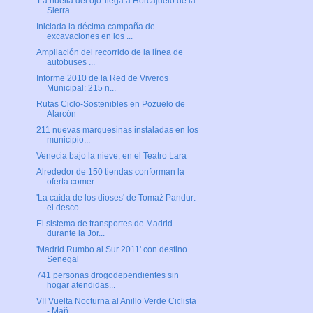
'La huella del ojo' llega a Horcajuelo de la
Sierra
Iniciada la décima campaña de
excavaciones en los ...
Ampliación del recorrido de la línea de
autobuses ...
Informe 2010 de la Red de Viveros
Municipal: 215 n...
Rutas Ciclo-Sostenibles en Pozuelo de
Alarcón
211 nuevas marquesinas instaladas en los
municipio...
Venecia bajo la nieve, en el Teatro Lara
Alrededor de 150 tiendas conforman la
oferta comer...
'La caída de los dioses' de Tomaž Pandur:
el desco...
El sistema de transportes de Madrid
durante la Jor...
'Madrid Rumbo al Sur 2011' con destino
Senegal
741 personas drogodependientes sin
hogar atendidas...
VII Vuelta Nocturna al Anillo Verde Ciclista
- Mañ...