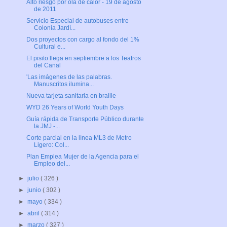
Alto riesgo por ola de calor - 19 de agosto
de 2011
Servicio Especial de autobuses entre
Colonia Jardí...
Dos proyectos con cargo al fondo del 1%
Cultural e...
El pisito llega en septiembre a los Teatros
del Canal
'Las imágenes de las palabras.
Manuscritos ilumina...
Nueva tarjeta sanitaria en braille
WYD 26 Years of World Youth Days
Guía rápida de Transporte Público durante
la JMJ -...
Corte parcial en la línea ML3 de Metro
Ligero: Col...
Plan Emplea Mujer de la Agencia para el
Empleo del...
►
julio
( 326 )
►
junio
( 302 )
►
mayo
( 334 )
►
abril
( 314 )
►
marzo
( 327 )