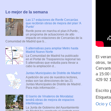
Lo mejor de la semana
Las 17 estaciones de Renfe Cercanías
que recibirán obras de mejora del plan 'A
Punto'
Renfe pone en marcha el plan A Punto ,
un programa de actuaciones de alto
impacto en estaciones de Cercanías de la
Comunidad de Madrid que b...
5 alternativas para ampliar Metro hasta
Madrid Nuevo Norte
La Comunidad de Madrid ha publicado
El veran
en el Portal de Trasparencia regional las
otros, t
5 alternativas que estudia para llevar a
cabo la ampliación d...
Cervant
Juntas Municipales de Distrito de Madrid
a 15:00 
A petición de uno de nuestros lectores,
429 92 
estas son las direcciones de las 21
Juntas Municipales de Distrito de Madrid .
Para más información ...
Escrito
El barrio de Vinateros de Moratalaz
Etiquet
tendrá obras de mejora de espacios
interbloques
Ocio y C
La Junta de Gobierno del Ayuntamiento
de Madrid ha aprobado el contrato para