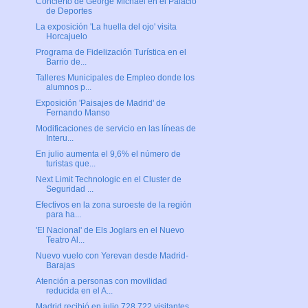
Concierto de George Michael en el Palacio
de Deportes
La exposición 'La huella del ojo' visita
Horcajuelo
Programa de Fidelización Turística en el
Barrio de...
Talleres Municipales de Empleo donde los
alumnos p...
Exposición 'Paisajes de Madrid' de
Fernando Manso
Modificaciones de servicio en las líneas de
Interu...
En julio aumenta el 9,6% el número de
turistas que...
Next Limit Technologic en el Cluster de
Seguridad ...
Efectivos en la zona suroeste de la región
para ha...
'El Nacional' de Els Joglars en el Nuevo
Teatro Al...
Nuevo vuelo con Yerevan desde Madrid-
Barajas
Atención a personas con movilidad
reducida en el A...
Madrid recibió en julio 728.722 visitantes,