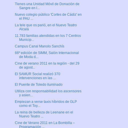
Tienes una Unidad Móvil de Donación de
Sangre en l...
Nuevo colegio público 'Cortes de Cádiz' en
el PAU ...
La tele que os parió, en el Nuevo Teatro
Alcalá
11.783 familias atendidas en los 7 Centros
Municip...
Campus Canal Manolo Sanchís
66º edición de SIMM, Salón Internacional
de Moda d...
Cine de verano 2011 en la región - del 29
de agost...
El SAMUR Social realizó 370
intervenciones en las ...
El Puente de Toledo iluminado
Utiliza con responsabilidad los ascensores
y asien...
Empiezan a verse taxis híbridos de GLP
como el Toy...
La reina de belleza de Leenane en el
Nuevo Teatro ...
Cine de Verano 2011 en La Bombilla –
Programación ...