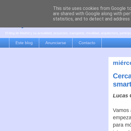
This site uses cookies from Google to 
are shared with Google along with per
es por madrid
statistics, and to detect and address
El blog de Madrid y su actualidad, proyectos, transporte, movilidad, arquitectura, partici
Este blog
Anunciarse
Contacto
miérc
Cerca
smar
Lucas 
Vamos a
empezar
para mó