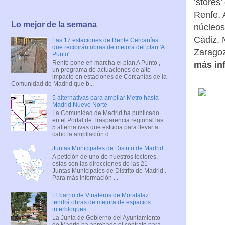
‘stores
Renfe. 
Lo mejor de la semana
núcleos
Cádiz, 
Las 17 estaciones de Renfe Cercanías
que recibirán obras de mejora del plan 'A
Zarago
Punto'
Renfe pone en marcha el plan A Punto ,
más in
un programa de actuaciones de alto
impacto en estaciones de Cercanías de la
Comunidad de Madrid que b...
5 alternativas para ampliar Metro hasta
Madrid Nuevo Norte
La Comunidad de Madrid ha publicado
en el Portal de Trasparencia regional las
5 alternativas que estudia para llevar a
cabo la ampliación d...
Juntas Municipales de Distrito de Madrid
A petición de uno de nuestros lectores,
estas son las direcciones de las 21
Juntas Municipales de Distrito de Madrid .
Para más información ...
El barrio de Vinateros de Moratalaz
tendrá obras de mejora de espacios
interbloques
La Junta de Gobierno del Ayuntamiento
de Madrid ha aprobado el contrato para