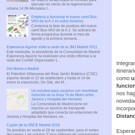
ejecutar las obras de la regeneración
urbana 14.06-Moratalaz I...
Empieza a funcionar el nuevo carril Bus-
VAO de la A-2 en estos horarios
Comienza la fase de pruebas del nuevo
carril Bus-VAO de la A-2. Se activará de
forma progresiva durante el mes de
agosto y la primera semana...
Esperanza Aguirre visita la sede de la JMJ Madrid 2011
Este mediodía, la presidenta de la Comunidad de Madrid
Esperanza Aguirre ha realizado una visita informal a la
sede del Comité Organizador L...
Integra
Del Moma a Madrid
itinera
El Pabellón Villanueva del Real Jardín Botánico (CSIC)
como
u
expone desde el 22 de septiembre y hasta el 14 de
enero la exposición, On-Site, del M...
funcio
Un eurotaxi para usuarios con movilidad
nos hag
reducida de la línea 7b de Metro entre
Jarama y Hospital del Henares
novedad
La Comunidad de Madrid pone en
incorpo
marcha un servicio de transporte
adaptado que conecta las estaciones de
Distan
Jarama y Hospital del Henares, en...
Cupón de la ONCE Madrid 2016
Se pondrán en venta el 28 de septiembre, para el sorteo
Esperam
del jueves 1 de octubre "Cinco millones de corazonadas