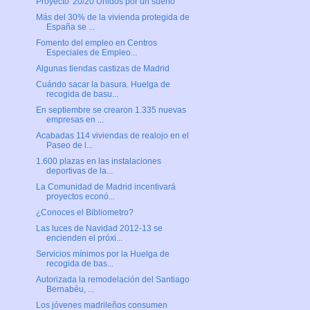
Proyecto '20/20 Unidos por un sueño'
Más del 30% de la vivienda protegida de
España se ...
Fomento del empleo en Centros
Especiales de Empleo...
Algunas tiendas castizas de Madrid
Cuándo sacar la basura. Huelga de
recogida de basu...
En septiembre se crearon 1.335 nuevas
empresas en ...
Acabadas 114 viviendas de realojo en el
Paseo de l...
1.600 plazas en las instalaciones
deportivas de la...
La Comunidad de Madrid incentivará
proyectos econó...
¿Conoces el Bibliometro?
Las luces de Navidad 2012-13 se
encienden el próxi...
Servicios mínimos por la Huelga de
recogida de bas...
Autorizada la remodelación del Santiago
Bernabéu, ...
Los jóvenes madrileños consumen