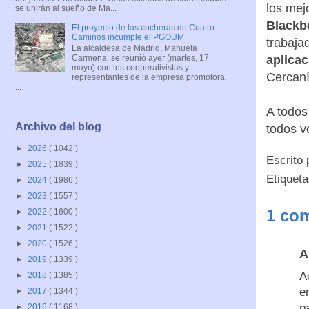
los mej
se unirán al sueño de Ma...
Blackb
El proyecto de las cocheras de Cuatro
Caminos incumple el PGOUM
trabaja
La alcaldesa de Madrid, Manuela
aplicac
Carmena, se reunió ayer (martes, 17
mayo) con los cooperativistas y
Cercaní
representantes de la empresa promotora
...
A todos
Archivo del blog
todos v
►
2026
( 1042 )
Escrito
►
2025
( 1839 )
Etiquet
►
2024
( 1986 )
►
2023
( 1557 )
1 com
►
2022
( 1600 )
►
2021
( 1522 )
►
2020
( 1526 )
A
►
2019
( 1339 )
A
►
2018
( 1385 )
e
►
2017
( 1344 )
p
►
2016
( 1168 )