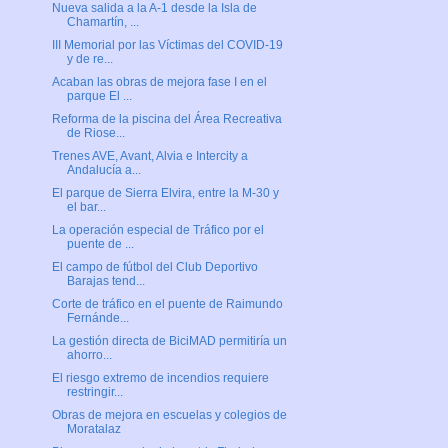
Nueva salida a la A-1 desde la Isla de
Chamartín, ...
III Memorial por las Víctimas del COVID-19
y de re...
Acaban las obras de mejora fase I en el
parque El ...
Reforma de la piscina del Área Recreativa
de Riose...
Trenes AVE, Avant, Alvia e Intercity a
Andalucía a...
El parque de Sierra Elvira, entre la M-30 y
el bar...
La operación especial de Tráfico por el
puente de ...
El campo de fútbol del Club Deportivo
Barajas tend...
Corte de tráfico en el puente de Raimundo
Fernánde...
La gestión directa de BiciMAD permitiría un
ahorro...
El riesgo extremo de incendios requiere
restringir...
Obras de mejora en escuelas y colegios de
Moratalaz