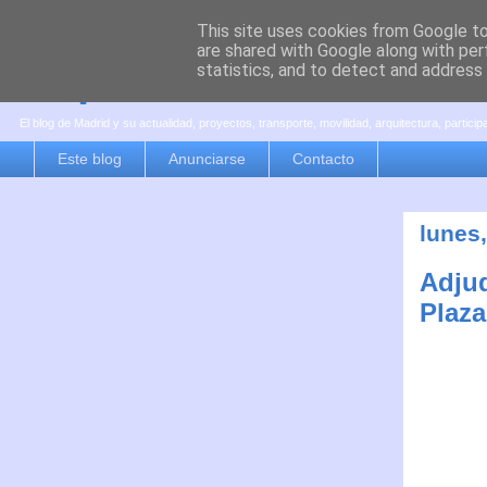
This site uses cookies from Google to 
are shared with Google along with per
es por madrid
statistics, and to detect and address
El blog de Madrid y su actualidad, proyectos, transporte, movilidad, arquitectura, partici
Este blog
Anunciarse
Contacto
lunes,
Adjud
Plaza