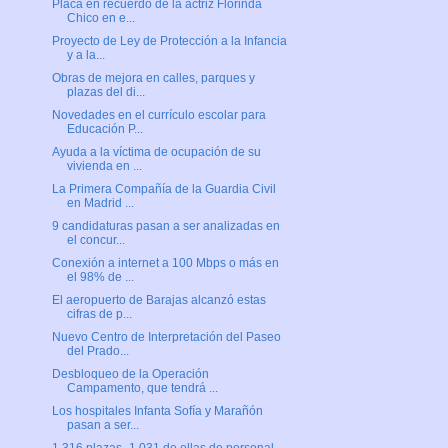
Placa en recuerdo de la actriz Florinda
Chico en e...
Proyecto de Ley de Protección a la Infancia
y a la...
Obras de mejora en calles, parques y
plazas del di...
Novedades en el currículo escolar para
Educación P...
Ayuda a la víctima de ocupación de su
vivienda en ...
La Primera Compañía de la Guardia Civil
en Madrid ...
9 candidaturas pasan a ser analizadas en
el concur...
Conexión a internet a 100 Mbps o más en
el 98% de ...
El aeropuerto de Barajas alcanzó estas
cifras de p...
Nuevo Centro de Interpretación del Paseo
del Prado...
Desbloqueo de la Operación
Campamento, que tendrá ...
Los hospitales Infanta Sofía y Marañón
pasan a ser...