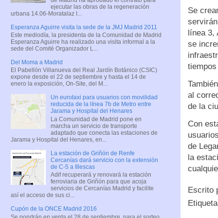
ejecutar las obras de la regeneración
Se crear
urbana 14.06-Moratalaz I...
servirán
Esperanza Aguirre visita la sede de la JMJ Madrid 2011
línea 3,
Este mediodía, la presidenta de la Comunidad de Madrid
Esperanza Aguirre ha realizado una visita informal a la
se incre
sede del Comité Organizador L...
infraest
Del Moma a Madrid
tiempos 
El Pabellón Villanueva del Real Jardín Botánico (CSIC)
expone desde el 22 de septiembre y hasta el 14 de
Tambié
enero la exposición, On-Site, del M...
al corre
Un eurotaxi para usuarios con movilidad
reducida de la línea 7b de Metro entre
de la ci
Jarama y Hospital del Henares
La Comunidad de Madrid pone en
Con esta
marcha un servicio de transporte
adaptado que conecta las estaciones de
usuario
Jarama y Hospital del Henares, en...
de Legan
La estación de Griñón de Renfe
la estac
Cercanías dará servicio con la extensión
de C-5 a Illescas
cualquie
Adif recuperará y renovará la estación
ferroviaria de Griñón para que acoja
servicios de Cercanías Madrid y facilite
Escrito
así el acceso de sus ci...
Etiquet
Cupón de la ONCE Madrid 2016
Se pondrán en venta el 28 de septiembre, para el sorteo