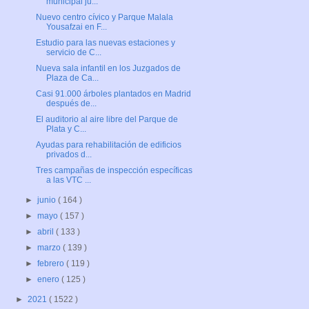
municipal ju...
Nuevo centro cívico y Parque Malala
Yousafzai en F...
Estudio para las nuevas estaciones y
servicio de C...
Nueva sala infantil en los Juzgados de
Plaza de Ca...
Casi 91.000 árboles plantados en Madrid
después de...
El auditorio al aire libre del Parque de
Plata y C...
Ayudas para rehabilitación de edificios
privados d...
Tres campañas de inspección específicas
a las VTC ...
►
junio
( 164 )
►
mayo
( 157 )
►
abril
( 133 )
►
marzo
( 139 )
►
febrero
( 119 )
►
enero
( 125 )
►
2021
( 1522 )