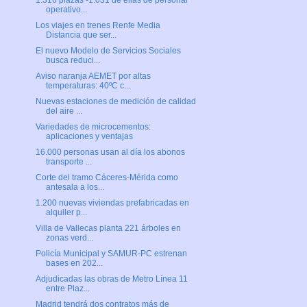
1.316 plazas -1.031 de ellas de personal
operativo...
Los viajes en trenes Renfe Media
Distancia que ser...
El nuevo Modelo de Servicios Sociales
busca reduci...
Aviso naranja AEMET por altas
temperaturas: 40ºC c...
Nuevas estaciones de medición de calidad
del aire ...
Variedades de microcementos:
aplicaciones y ventajas
16.000 personas usan al día los abonos
transporte ...
Corte del tramo Cáceres-Mérida como
antesala a los...
1.200 nuevas viviendas prefabricadas en
alquiler p...
Villa de Vallecas planta 221 árboles en
zonas verd...
Policía Municipal y SAMUR-PC estrenan
bases en 202...
Adjudicadas las obras de Metro Línea 11
entre Plaz...
Madrid tendrá dos contratos más de