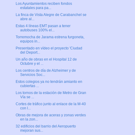
Los Ayuntamientos reciben fondos
estatales para pa...
La finca de Vista Alegre de Carabanchel se
abre al...
Estas 4 líneas EMT pasan a tener
autobuses 100% el...
Torremocha de Jarama estrena furgoneta,
equipos in...
Presentado en vídeo el proyecto 'Ciudad
del Deport...
Un año de obras en el Hospital 12 de
Octubre y el ...
Los centros de día de Alzheimer y de
Servicios Soc...
Estos colegios ya no tendrán amianto en
cubiertas ...
Los tornos de la estación de Metro de Gran
Vía se ...
Cortes de tráfico junto al enlace de la M-40
con l...
Obras de mejora de aceras y zonas verdes
en la zon...
32 edificios del barrio del Aeropuerto
mejoran sus...