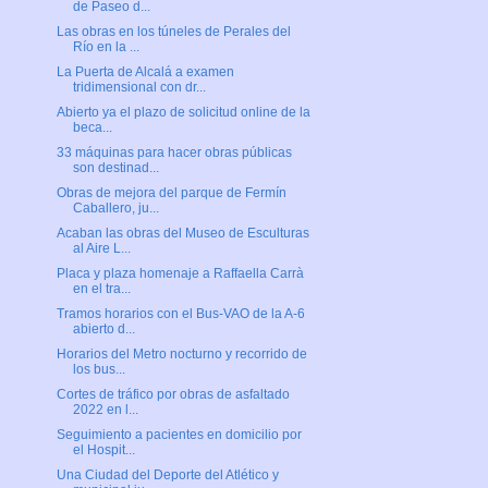
de Paseo d...
Las obras en los túneles de Perales del
Río en la ...
La Puerta de Alcalá a examen
tridimensional con dr...
Abierto ya el plazo de solicitud online de la
beca...
33 máquinas para hacer obras públicas
son destinad...
Obras de mejora del parque de Fermín
Caballero, ju...
Acaban las obras del Museo de Esculturas
al Aire L...
Placa y plaza homenaje a Raffaella Carrà
en el tra...
Tramos horarios con el Bus-VAO de la A-6
abierto d...
Horarios del Metro nocturno y recorrido de
los bus...
Cortes de tráfico por obras de asfaltado
2022 en l...
Seguimiento a pacientes en domicilio por
el Hospit...
Una Ciudad del Deporte del Atlético y