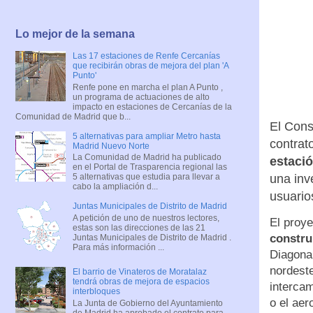
Lo mejor de la semana
Las 17 estaciones de Renfe Cercanías
que recibirán obras de mejora del plan 'A
Punto'
Renfe pone en marcha el plan A Punto ,
un programa de actuaciones de alto
impacto en estaciones de Cercanías de la
Comunidad de Madrid que b...
El Cons
5 alternativas para ampliar Metro hasta
contrat
Madrid Nuevo Norte
La Comunidad de Madrid ha publicado
estació
en el Portal de Trasparencia regional las
una inv
5 alternativas que estudia para llevar a
cabo la ampliación d...
usuario
Juntas Municipales de Distrito de Madrid
A petición de uno de nuestros lectores,
El proye
estas son las direcciones de las 21
constru
Juntas Municipales de Distrito de Madrid .
Para más información ...
Diagonal
nordeste
El barrio de Vinateros de Moratalaz
tendrá obras de mejora de espacios
interca
interbloques
o el aer
La Junta de Gobierno del Ayuntamiento
de Madrid ha aprobado el contrato para