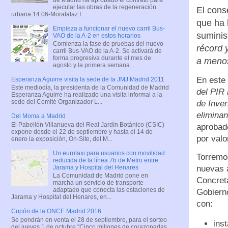
ejecutar las obras de la regeneración
El cons
urbana 14.06-Moratalaz I...
que ha 
Empieza a funcionar el nuevo carril Bus-
suminis
VAO de la A-2 en estos horarios
Comienza la fase de pruebas del nuevo
récord 
carril Bus-VAO de la A-2. Se activará de
forma progresiva durante el mes de
a meno
agosto y la primera semana...
En este
Esperanza Aguirre visita la sede de la JMJ Madrid 2011
Este mediodía, la presidenta de la Comunidad de Madrid
del PIR 
Esperanza Aguirre ha realizado una visita informal a la
sede del Comité Organizador L...
de Inve
eliminan
Del Moma a Madrid
El Pabellón Villanueva del Real Jardín Botánico (CSIC)
aprobado
expone desde el 22 de septiembre y hasta el 14 de
por valo
enero la exposición, On-Site, del M...
Un eurotaxi para usuarios con movilidad
Torremo
reducida de la línea 7b de Metro entre
Jarama y Hospital del Henares
nuevas 
La Comunidad de Madrid pone en
Concret
marcha un servicio de transporte
adaptado que conecta las estaciones de
Gobierno
Jarama y Hospital del Henares, en...
con:
Cupón de la ONCE Madrid 2016
Se pondrán en venta el 28 de septiembre, para el sorteo
ins
del jueves 1 de octubre "Cinco millones de corazonadas