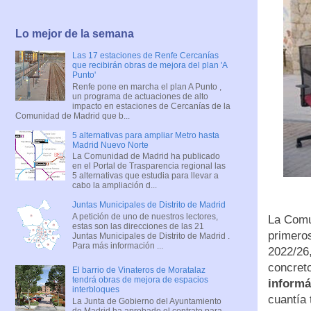
Lo mejor de la semana
Las 17 estaciones de Renfe Cercanías
que recibirán obras de mejora del plan 'A
Punto'
Renfe pone en marcha el plan A Punto ,
un programa de actuaciones de alto
impacto en estaciones de Cercanías de la
Comunidad de Madrid que b...
5 alternativas para ampliar Metro hasta
Madrid Nuevo Norte
La Comunidad de Madrid ha publicado
en el Portal de Trasparencia regional las
5 alternativas que estudia para llevar a
cabo la ampliación d...
Juntas Municipales de Distrito de Madrid
A petición de uno de nuestros lectores,
La Comu
estas son las direcciones de las 21
primero
Juntas Municipales de Distrito de Madrid .
Para más información ...
2022/26,
concreto
El barrio de Vinateros de Moratalaz
tendrá obras de mejora de espacios
informá
interbloques
cuantía 
La Junta de Gobierno del Ayuntamiento
de Madrid ha aprobado el contrato para