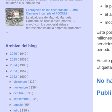
se unirán al sueño de Ma...
la 
El proyecto de las cocheras de Cuatro
Caminos incumple el PGOUM
el 
La alcaldesa de Madrid, Manuela
Carmena, se reunió ayer (martes, 17
mobi
mayo) con los cooperativistas y
representantes de la empresa promotora
...
Esta pob
millone
servicio
Archivo del blog
periodo 
►
2026
( 1042 )
►
2025
( 1839 )
Escrito
►
2024
( 1986 )
Etiquet
►
2023
( 1557 )
▼
2022
( 1600 )
No ha
►
diciembre
( 113 )
►
noviembre
( 139 )
Publi
►
octubre
( 138 )
►
septiembre
( 135 )
►
agosto
( 99 )
▼
julio
( 139 )