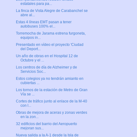
estatales para pa...
La finca de Vista Alegre de Carabanchel se
abre al...
Estas 4 líneas EMT pasan a tener
autobuses 100% el...
Torremocha de Jarama estrena furgoneta,
equipos in...
Presentado en vídeo el proyecto 'Ciudad
del Deport...
Un año de obras en el Hospital 12 de
Octubre y el ...
Los centros de día de Alzheimer y de
Servicios Soc...
Estos colegios ya no tendrán amianto en
cubiertas ...
Los tornos de la estación de Metro de Gran
Vía se ...
Cortes de tráfico junto al enlace de la M-40
con l...
Obras de mejora de aceras y zonas verdes
en la zon...
32 edificios del barrio del Aeropuerto
mejoran sus...
Nueva salida a la A-1 desde la Isla de