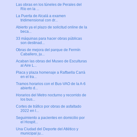
Las obras en los túneles de Perales del
Río en la ...
La Puerta de Alcalá a examen
tridimensional con dr...
Abierto ya el plazo de solicitud online de la
beca...
33 máquinas para hacer obras públicas
son destinad...
Obras de mejora del parque de Fermín
Caballero, ju...
Acaban las obras del Museo de Esculturas
al Aire L...
Placa y plaza homenaje a Raffaella Carrà
en el tra...
Tramos horarios con el Bus-VAO de la A-6
abierto d...
Horarios del Metro nocturno y recorrido de
los bus...
Cortes de tráfico por obras de asfaltado
2022 en l...
Seguimiento a pacientes en domicilio por
el Hospit...
Una Ciudad del Deporte del Atlético y
municipal ju...