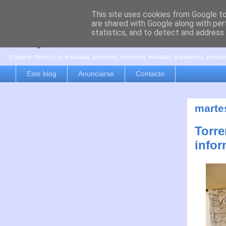
This site uses cookies from Google to 
are shared with Google along with per
es por madrid
statistics, and to detect and address
El blog de Madrid y su actualidad, proyectos, transporte, movilidad, arquitectura, partici
Este blog
Anunciarse
Contacto
martes
Torre
infor