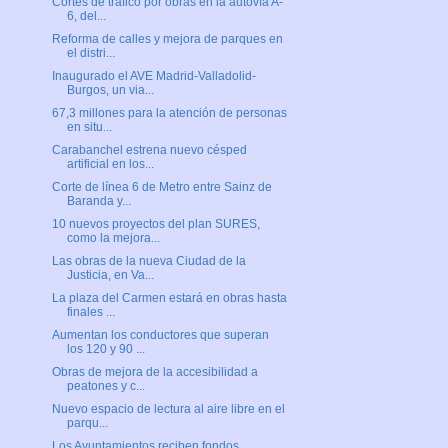
Cortes de tráfico por obras en la autovía A-
6, del...
Reforma de calles y mejora de parques en
el distri...
Inaugurado el AVE Madrid-Valladolid-
Burgos, un via...
67,3 millones para la atención de personas
en situ...
Carabanchel estrena nuevo césped
artificial en los...
Corte de línea 6 de Metro entre Sainz de
Baranda y...
10 nuevos proyectos del plan SURES,
como la mejora...
Las obras de la nueva Ciudad de la
Justicia, en Va...
La plaza del Carmen estará en obras hasta
finales ...
Aumentan los conductores que superan
los 120 y 90 ...
Obras de mejora de la accesibilidad a
peatones y c...
Nuevo espacio de lectura al aire libre en el
parqu...
Los Ayuntamientos reciben fondos