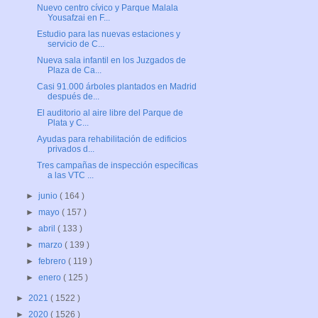
Nuevo centro cívico y Parque Malala
Yousafzai en F...
Estudio para las nuevas estaciones y
servicio de C...
Nueva sala infantil en los Juzgados de
Plaza de Ca...
Casi 91.000 árboles plantados en Madrid
después de...
El auditorio al aire libre del Parque de
Plata y C...
Ayudas para rehabilitación de edificios
privados d...
Tres campañas de inspección específicas
a las VTC ...
►
junio
( 164 )
►
mayo
( 157 )
►
abril
( 133 )
►
marzo
( 139 )
►
febrero
( 119 )
►
enero
( 125 )
►
2021
( 1522 )
►
2020
( 1526 )