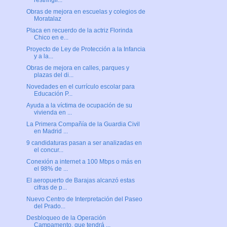
restringir...
Obras de mejora en escuelas y colegios de
Moratalaz
Placa en recuerdo de la actriz Florinda
Chico en e...
Proyecto de Ley de Protección a la Infancia
y a la...
Obras de mejora en calles, parques y
plazas del di...
Novedades en el currículo escolar para
Educación P...
Ayuda a la víctima de ocupación de su
vivienda en ...
La Primera Compañía de la Guardia Civil
en Madrid ...
9 candidaturas pasan a ser analizadas en
el concur...
Conexión a internet a 100 Mbps o más en
el 98% de ...
El aeropuerto de Barajas alcanzó estas
cifras de p...
Nuevo Centro de Interpretación del Paseo
del Prado...
Desbloqueo de la Operación
Campamento, que tendrá ...