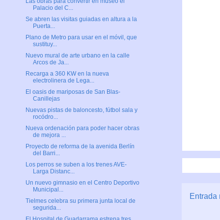
Las obras para convertir en museo el
Palacio del C...
Se abren las visitas guiadas en altura a la
Puerta...
Plano de Metro para usar en el móvil, que
sustituy...
Nuevo mural de arte urbano en la calle
Arcos de Ja...
Recarga a 360 KW en la nueva
electrolinera de Lega...
El oasis de mariposas de San Blas-
Canillejas
Nuevas pistas de baloncesto, fútbol sala y
rocódro...
Nueva ordenación para poder hacer obras
de mejora ...
Proyecto de reforma de la avenida Berlín
del Barri...
Los perros se suben a los trenes AVE-
Larga Distanc...
Un nuevo gimnasio en el Centro Deportivo
Municipal...
Entrada 
Tielmes celebra su primera junta local de
segurida...
El Hospital de Guadarrama estrena tres