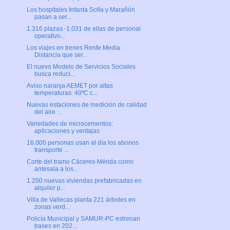
Los hospitales Infanta Sofía y Marañón
pasan a ser...
1.316 plazas -1.031 de ellas de personal
operativo...
Los viajes en trenes Renfe Media
Distancia que ser...
El nuevo Modelo de Servicios Sociales
busca reduci...
Aviso naranja AEMET por altas
temperaturas: 40ºC c...
Nuevas estaciones de medición de calidad
del aire ...
Variedades de microcementos:
aplicaciones y ventajas
16.000 personas usan al día los abonos
transporte ...
Corte del tramo Cáceres-Mérida como
antesala a los...
1.200 nuevas viviendas prefabricadas en
alquiler p...
Villa de Vallecas planta 221 árboles en
zonas verd...
Policía Municipal y SAMUR-PC estrenan
bases en 202...