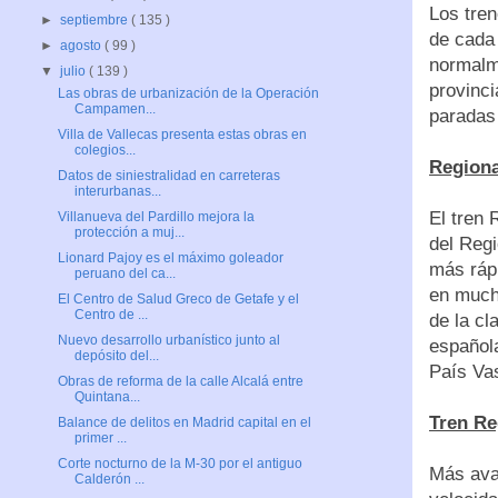
Los tren
►
septiembre
( 135 )
de cada 
►
agosto
( 99 )
normalme
▼
julio
( 139 )
provinci
Las obras de urbanización de la Operación
Campamen...
paradas 
Villa de Vallecas presenta estas obras en
colegios...
Regiona
Datos de siniestralidad en carreteras
interurbanas...
El tren 
Villanueva del Pardillo mejora la
protección a muj...
del Regi
Lionard Pajoy es el máximo goleador
más rápi
peruano del ca...
en much
El Centro de Salud Greco de Getafe y el
Centro de ...
de la c
Nuevo desarrollo urbanístico junto al
español
depósito del...
País Vas
Obras de reforma de la calle Alcalá entre
Quintana...
Tren Re
Balance de delitos en Madrid capital en el
primer ...
Corte nocturno de la M-30 por el antiguo
Más ava
Calderón ...