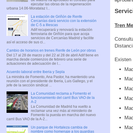
ejecutar las obras de la regeneración
urbana 14.06-Moratalaz I...
Servic
La estación de Griñón de Renfe
Cercanías dará servicio con la extensión
Tren Me
de C-5 a Illescas
Adif recuperará y renovará la estación
ferroviaria de Griñón para que acoja
servicios de Cercanías Madrid y facilite
Consulta
así el acceso de sus ci...
Distanc
Cambio de horarios en trenes Renfe de León por obras
Del 17 al 28 de marzo y del 22 al 28 de abril Adif tiene en
Existen 
marcha desde comienzos de febrero una serie de
actuaciones de adecuación de l...
Mad
Acuerdo laboral entre Iberia y Sepla
La ministra de Fomento, Ana Pastor, ha mantenido una
Madr
reunión con el presidente de Iberia, Luis Gallego, y el
jefe de la sección sindical ...
Mad
La Comunidad reclama a Fomento el
funcionamiento del carril Bus VAO de la
Mad
A-2
La Comunidad de Madrid ha vuelto a
Mad
reclamar una vez más al ministerio de
Fomento la puesta en marcha del nuevo
Mad
carril Bus VAO de la A-2...
Mad
Un parque de Hortaleza cambia de
nombre como homenaje a los guardias