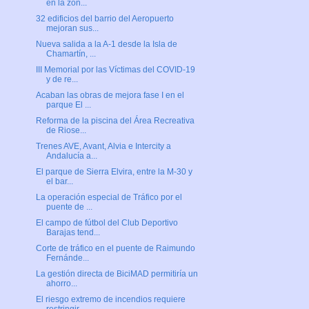
en la zon...
32 edificios del barrio del Aeropuerto
mejoran sus...
Nueva salida a la A-1 desde la Isla de
Chamartín, ...
III Memorial por las Víctimas del COVID-19
y de re...
Acaban las obras de mejora fase I en el
parque El ...
Reforma de la piscina del Área Recreativa
de Riose...
Trenes AVE, Avant, Alvia e Intercity a
Andalucía a...
El parque de Sierra Elvira, entre la M-30 y
el bar...
La operación especial de Tráfico por el
puente de ...
El campo de fútbol del Club Deportivo
Barajas tend...
Corte de tráfico en el puente de Raimundo
Fernánde...
La gestión directa de BiciMAD permitiría un
ahorro...
El riesgo extremo de incendios requiere