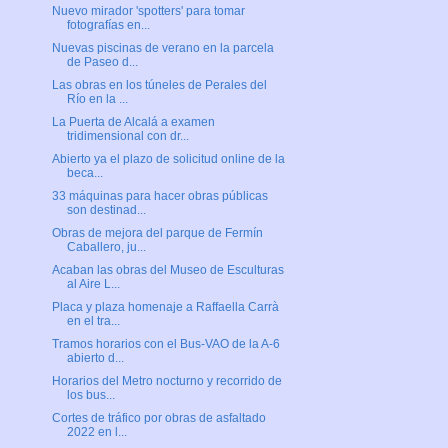
Nuevo mirador 'spotters' para tomar
fotografías en...
Nuevas piscinas de verano en la parcela
de Paseo d...
Las obras en los túneles de Perales del
Río en la ...
La Puerta de Alcalá a examen
tridimensional con dr...
Abierto ya el plazo de solicitud online de la
beca...
33 máquinas para hacer obras públicas
son destinad...
Obras de mejora del parque de Fermín
Caballero, ju...
Acaban las obras del Museo de Esculturas
al Aire L...
Placa y plaza homenaje a Raffaella Carrà
en el tra...
Tramos horarios con el Bus-VAO de la A-6
abierto d...
Horarios del Metro nocturno y recorrido de
los bus...
Cortes de tráfico por obras de asfaltado
2022 en l...