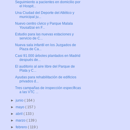
Seguimiento a pacientes en domicilio por
el Hospit...
Una Ciudad del Deporte del Atlético y
municipal ju...
Nuevo centro cívico y Parque Malala
Yousafzai en F...
Estudio para las nuevas estaciones y
servicio de C...
Nueva sala infantil en los Juzgados de
Plaza de Ca...
Casi 91.000 árboles plantados en Madrid
después de...
El auditorio al aire libre del Parque de
Plata y C...
Ayudas para rehabilitación de edificios
privados d...
Tres campañas de inspección específicas
a las VTC ...
►
junio
( 164 )
►
mayo
( 157 )
►
abril
( 133 )
►
marzo
( 139 )
►
febrero
( 119 )