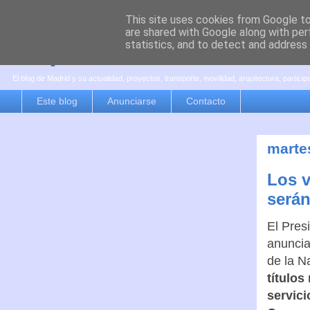
This site uses cookies from Google to 
are shared with Google along with per
es por madrid
statistics, and to detect and address
El blog de Madrid y su actualidad, proyectos, transporte, movilidad, arquitectura, partici
Este blog
Anunciarse
Contacto
martes
Los v
serán
El Pres
anuncia
de la N
títulos
servici