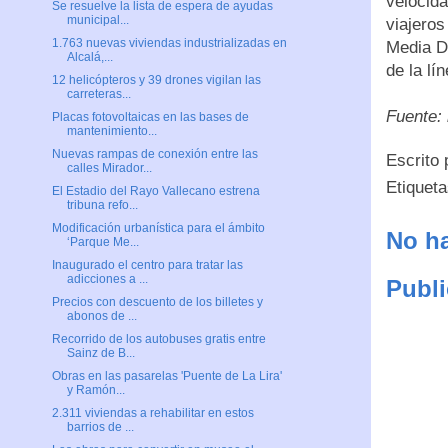
velocid
Se resuelve la lista de espera de ayudas
municipal...
viajeros
1.763 nuevas viviendas industrializadas en
Media Di
Alcalá,...
de la lí
12 helicópteros y 39 drones vigilan las
carreteras...
Fuente: 
Placas fotovoltaicas en las bases de
mantenimiento...
Nuevas rampas de conexión entre las
Escrito
calles Mirador...
Etiquet
El Estadio del Rayo Vallecano estrena
tribuna refo...
Modificación urbanística para el ámbito
No ha
‘Parque Me...
Inaugurado el centro para tratar las
adicciones a ...
Publi
Precios con descuento de los billetes y
abonos de ...
Recorrido de los autobuses gratis entre
Sainz de B...
Obras en las pasarelas 'Puente de La Lira'
y Ramón...
2.311 viviendas a rehabilitar en estos
barrios de ...