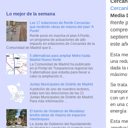
Cercan
Cercaní
Lo mejor de la semana
Media 
Renfe p
Las 17 estaciones de Renfe Cercanías
que recibirán obras de mejora del plan 'A
compren
Punto'
Renfe pone en marcha el plan A Punto ,
septiem
un programa de actuaciones de alto
este añ
impacto en estaciones de Cercanías de la
Comunidad de Madrid que b...
Esta med
5 alternativas para ampliar Metro hasta
Madrid Nuevo Norte
una redu
La Comunidad de Madrid ha publicado
dada la 
en el Portal de Trasparencia regional las
5 alternativas que estudia para llevar a
máximo l
cabo la ampliación d...
Se trata
Juntas Municipales de Distrito de Madrid
A petición de uno de nuestros lectores,
transpor
estas son las direcciones de las 21
Juntas Municipales de Distrito de Madrid .
con un m
Para más información ...
en una c
energía 
El barrio de Vinateros de Moratalaz
tendrá obras de mejora de espacios
interbloques
Esta med
La Junta de Gobierno del Ayuntamiento
aprobará
de Madrid ha aprobado el contrato para