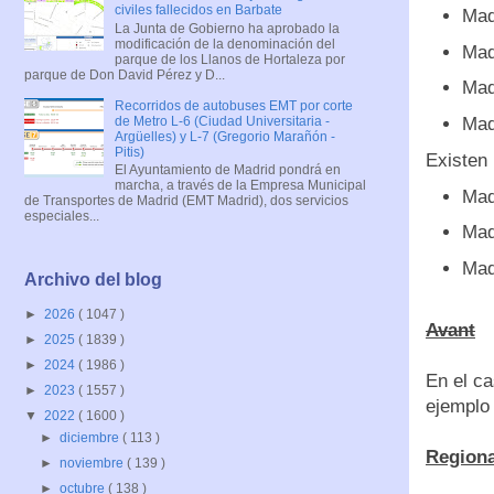
civiles fallecidos en Barbate
Mad
La Junta de Gobierno ha aprobado la
modificación de la denominación del
Mad
parque de los Llanos de Hortaleza por
parque de Don David Pérez y D...
Mad
Recorridos de autobuses EMT por corte
de Metro L-6 (Ciudad Universitaria -
Mad
Argüelles) y L-7 (Gregorio Marañón -
Pitis)
Existen 
El Ayuntamiento de Madrid pondrá en
marcha, a través de la Empresa Municipal
Mad
de Transportes de Madrid (EMT Madrid), dos servicios
especiales...
Mad
Mad
Archivo del blog
►
2026
( 1047 )
Avant
►
2025
( 1839 )
►
2024
( 1986 )
En el ca
►
2023
( 1557 )
ejemplo
▼
2022
( 1600 )
►
diciembre
( 113 )
Regiona
►
noviembre
( 139 )
►
octubre
( 138 )