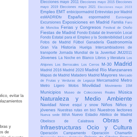
Elecciones mayo 2011
Elecciones mayo 2015
Elecciones
mayo 2019
Elecciones mayo 2021
Elecciones mayo 2023
Empleo
EMT
enbicipormadrid
Entrevistas por Madrid
España
esMADRIDtv
espormadrid
Eurovegas
Exposiciones en Madrid
Excursiones
Familia
Faro
Ferias y Congresos
de Moncloa
Festival de Otoño
Fiestas de Madrid
Fondo Estatal de Inversión Local
Fondo Estatal para el Empleo y la Sostenibilidad Local
Gastronomía
Fotos de Madrid
Fútbol
Ganadería
Historia
Gran Vía
Huelga
Intercambiadores de
transporte
Jornada Mundial de la Juventud JMJ2011
Jóvenes
La Noche en Blanco
Libros y literatura
Los
Madrid
M-30
Ahijones
Los Berrocales
Los Cerros
Madrid Río Manzanares
Madrid 2016
Madrid 2020
Mayores
Mapas de Madrid
Matadero Madrid
Mercado
Metro
Mercamadrid
de Frutas y Verduras de Legazpi
Movilidad
Metro Ligero
Motos
Movimiento 15M
Municipios
Música
Museo de Colecciones Reales
ico, evitar la
Naturaleza y Medio Ambiente
splazamientos
Navidad
Niños
Niños y
Nieve esquí y snow
jóvenes
Nuestros lectores
Nuestras rutas en bici
Nuevo Estadio Atlético de Madrid
Nueva sede BBVA
Obras e
Obelisco de Calatrava
Obras y
Infraestructuras
Ocio y Cultura
os de
Operación Campamento
Operación Chamartín