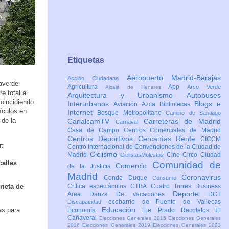
Etiquetas
Aeropuerto Madrid-Barajas
Acción Ciudadana
averde
Agricultura
App
Arco Verde
Alcalá de Henares
e total al
Arquitectura y Urbanismo
Autobuses
oincidiendo
Interurbanos
Blogs e
Aviación
Azca
Bibliotecas
ículos en
Internet
Bosque Metropolitano
Camino de Santiago
 de la
CanalcamTV
Carreteras de Madrid
Carnaval
Casa de Campo
Centros Comerciales de Madrid
Centros Deportivos
Cercanías Renfe
CICCM
r:
Centro Internacional de Convenciones de la Ciudad de
Ciclismo
Madrid
Cine
Circo
Ciudad
CiclistasMolestos
calles
Comunidad de
Comercio
de la Justicia
Madrid
Coronavirus
Conde Duque
Consumo
rieta de
Crítica espectáculos
CTBA Cuatro Torres Business
Deporte
Area
Danza
De vacaciones
DGT
ecobarrio de Puente de Vallecas
Discapacidad
Educación
as para
Economía
Eje Prado Recoletos
El
Cañaveral
Elecciones Generales 2015
Elecciones Generales
2016
Elecciones Generales 2019
Elecciones Generales 2023