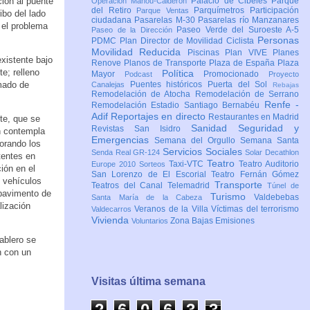
ión al puente
Palacio de Cibeles
Parque
Operación Mahou-Calderón
del Retiro
Parquímetros
Participación
Parque Ventas
ibo del lado
ciudadana
Pasarelas M-30
Pasarelas río Manzanares
 el problema
Paseo Verde del Suroeste A-5
Paseo de la Dirección
Personas
PDMC Plan Director de Movilidad Ciclista
Movilidad Reducida
Piscinas
Plan VIVE
Planes
existente bajo
Renove
Planos de Transporte
Plaza de España
Plaza
e; relleno
Política
Mayor
Promocionado
Podcast
Proyecto
rmado de
Puentes históricos
Puerta del Sol
Canalejas
Rebajas
Remodelación de Atocha
Remodelación de Serrano
Renfe -
Remodelación Estadio Santiago Bernabéu
Adif
Reportajes en directo
Restaurantes en Madrid
nte, que se
Sanidad
Seguridad y
Revistas
San Isidro
ón contempla
Emergencias
Semana del Orgullo
Semana Santa
orando los
Servicios Sociales
Senda Real GR-124
Solar Decathlon
tentes en
Teatro
Taxi-VTC
Teatro Auditorio
Europe 2010
Sorteos
ión en el
San Lorenzo de El Escorial
Teatro Fernán Gómez
e vehículos
Transporte
Teatros del Canal
Telemadrid
Túnel de
 pavimento de
Turismo
Valdebebas
Santa María de la Cabeza
lización
Veranos de la Villa
Víctimas del terrorismo
Valdecarros
Vivienda
Zona Bajas Emisiones
Voluntarios
ablero se
n con un
Visitas última semana
2
6
0
6
3
3