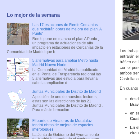
Lo mejor de la semana
Las 17 estaciones de Renfe Cercanías
que recibirán obras de mejora del plan 'A
Punto'
Renfe pone en marcha el plan A Punto ,
un programa de actuaciones de alto
impacto en estaciones de Cercanías de la
Los trabaj
Comunidad de Madrid que b...
entrarán en
5 alternativas para ampliar Metro hasta
tráfico de 
Madrid Nuevo Norte
con el per
La Comunidad de Madrid ha publicado
ambos sent
en el Portal de Trasparencia regional las
Castellana
5 alternativas que estudia para llevar a
cabo la ampliación d...
En cuanto a
Juntas Municipales de Distrito de Madrid
A petición de uno de nuestros lectores,
desd
estas son las direcciones de las 21
Brav
Juntas Municipales de Distrito de Madrid .
Para más información ...
en s
Cuat
El barrio de Vinateros de Moratalaz
tendrá obras de mejora de espacios
En el
interbloques
circu
La Junta de Gobierno del Ayuntamiento
de Madrid ha aprobado el contrato para