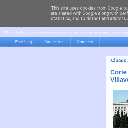
This site uses cookies from Google to 
are shared with Google along with per
es por madrid
statistics, and to detect and address 
El blog de Madrid y su actualidad, proyectos, transporte, movilidad, arquitectura, partici
Este blog
Anunciarse
Contacto
sábado, 
Corte
Villav