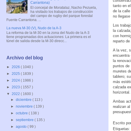
conservaci
Carrantona)
tanto en e
El concejal de Moratalaz, Nacho Pezuela,
de la call
ha visitado los trabajos de construcción
del campo de rugby del parque forestal
no llegase
Fuente Carrantona. ...
Los trabaj
La nueva M-30 (V), Nudo de la A-3
la calzada
La reforma de la M-30 en la zona del Nudo de la A-3
con hormig
tiene programadas dos actuaciones: La primera es el
reparto de
túnel de salida desde la M-30 direcc...
A la vez, 
encuentra 
Archivo del blog
la renovac
puntos de 
►
2026
( 1040 )
muretes de
►
2025
( 1839 )
tablero; s
►
2024
( 1986 )
más estéti
calzada ex
►
2023
( 1557 )
horizontal.
▼
2022
( 1600 )
►
diciembre
( 113 )
Ambas actu
realizan a
►
noviembre
( 139 )
presupuest
►
octubre
( 138 )
►
septiembre
( 135 )
Escrito po
►
agosto
( 99 )
Etiquetas