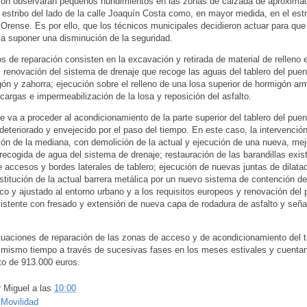
ón observaran pequeños hundimientos en las zonas de calzada de aproximac
l estribo del lado de la calle Joaquín Costa como, en mayor medida, en el estr
e Orense. Es por ello, que los técnicos municipales decidieron actuar para que
 a suponer una disminución de la seguridad.
os de reparación consisten en la excavación y retirada de material de relleno 
; renovación del sistema de drenaje que recoge las aguas del tablero del puent
ón y zahorra; ejecución sobre el relleno de una losa superior de hormigón a
 cargas e impermeabilización de la losa y reposición del asfalto.
se va a proceder al acondicionamiento de la parte superior del tablero del pue
deteriorado y envejecido por el paso del tiempo. En este caso, la intervenci
ión de la mediana, con demolición de la actual y ejecución de una nueva, mej
recogida de agua del sistema de drenaje; restauración de las barandillas exis
 accesos y bordes laterales de tablero; ejecución de nuevas juntas de dilatac
ustitución de la actual barrera metálica por un nuevo sistema de contención d
co y ajustado al entorno urbano y a los requisitos europeos y renovación del
istente con fresado y extensión de nueva capa de rodadura de asfalto y seña
aciones de reparación de las zonas de acceso y de acondicionamiento del t
l mismo tiempo a través de sucesivas fases en los meses estivales y cuenta
o de 913.000 euros.
r
Miguel
a las
10:00
:
Movilidad