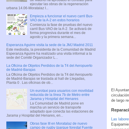
ejecutar las obras de la regeneración
urbana 14.06-Moratalaz I...
Empieza a funcionar el nuevo carril Bus-
VAO de la A-2 en estos horarios
Comienza la fase de pruebas del nuevo
carril Bus-VAO de la A-2. Se activará de
forma progresiva durante el mes de
agosto y la primera semana...
Esperanza Aguirre visita la sede de la JMJ Madrid 2011
Este mediodía, la presidenta de la Comunidad de Madrid
Esperanza Aguirre ha realizado una visita informal a la
sede del Comité Organizador L...
La Oficina de Objetos Perdidos de la T4 del Aeropuerto
de Madrid-Barajas
La Oficina de Objetos Perdidos de la T4 del Aeropuerto
de Madrid-Barajas se traslada al hall de Llegadas,
Planta 0 . Las oficinas de ob...
El Ayuntam
Un eurotaxi para usuarios con movilidad
reducida de la línea 7b de Metro entre
circulació
Jarama y Hospital del Henares
de largo re
La Comunidad de Madrid pone en
marcha un servicio de transporte
Reparaci
adaptado que conecta las estaciones de
Jarama y Hospital del Henares, en...
Las labore
Obras fase III en Moratalaz de nuevo
Equipamien
campo de rugby (parque forestal Fuente