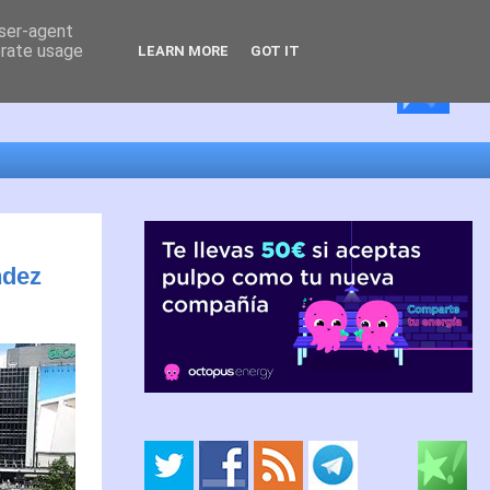
user-agent
erate usage
LEARN MORE
GOT IT
ndez