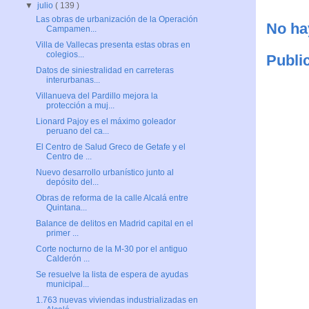
▼
julio
( 139 )
Las obras de urbanización de la Operación
No ha
Campamen...
Villa de Vallecas presenta estas obras en
colegios...
Publi
Datos de siniestralidad en carreteras
interurbanas...
Villanueva del Pardillo mejora la
protección a muj...
Lionard Pajoy es el máximo goleador
peruano del ca...
El Centro de Salud Greco de Getafe y el
Centro de ...
Nuevo desarrollo urbanístico junto al
depósito del...
Obras de reforma de la calle Alcalá entre
Quintana...
Balance de delitos en Madrid capital en el
primer ...
Corte nocturno de la M-30 por el antiguo
Calderón ...
Se resuelve la lista de espera de ayudas
municipal...
1.763 nuevas viviendas industrializadas en