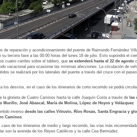
os de reparación y acondicionamiento del puente de Raimundo Fernández Vill
 su tercera fase a las 00:00 horas del lunes 18 de julio. Esto supondrá el cierr
los cuatro carriles sobre el tablero, que
se extenderá hasta el 22 de agosto
c
iodo vacacional para ocasionar las mínimas afecciones. La circulación de veh
idos se realizará por los laterales del puente a través del cruce con el paseo
.
 los desvíos, en el caso de los itinerarios de corto recorrido se podrá circula
e la glorieta de Cuatro Caminos hasta la calle Joaquín Costa a través de
las 
o Murillo, José Abascal, María de Molina, López de Hoyos y Velázquez
entido inverso
desde las calles Vitruvio, Ríos Rosas, Santa Engracia y glo
ro Caminos
.
 caso de los itinerarios de medio y largo recorrido, las vías más recomendad
lar son la avenida de los Reyes Católicos y la calle Cea Bermúdez.