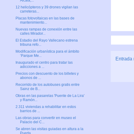
Alcalá,...
12 helicópteros y 39 drones vigilan las
carreteras...
Placas fotovoltaicas en las bases de
mantenimiento...
Nuevas rampas de conexión entre las
calles Mirador...
El Estadio del Rayo Vallecano estrena
tribuna refo...
Modificación urbanística para el ámbito
‘Parque Me...
Entrada 
Inaugurado el centro para tratar las
adicciones a ...
Precios con descuento de los billetes y
abonos de ...
Recorrido de los autobuses gratis entre
Sainz de B...
Obras en las pasarelas 'Puente de La Lira'
y Ramón...
2.311 viviendas a rehabilitar en estos
barrios de ...
Las obras para convertir en museo el
Palacio del C...
Se abren las visitas guiadas en altura a la
Puerta...