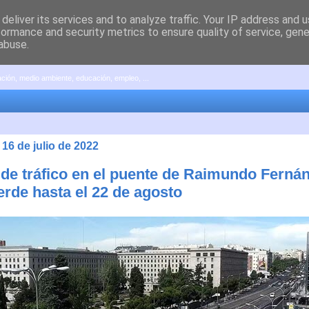
deliver its services and to analyze traffic. Your IP address and 
formance and security metrics to ensure quality of service, gen
abuse.
pación, medio ambiente, educación, empleo, ...
16 de julio de 2022
 de tráfico en el puente de Raimundo Ferná
erde hasta el 22 de agosto