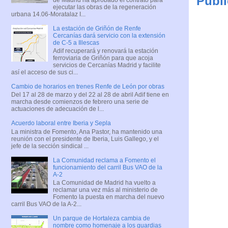
Publi
ejecutar las obras de la regeneración
urbana 14.06-Moratalaz I...
La estación de Griñón de Renfe
Cercanías dará servicio con la extensión
de C-5 a Illescas
Adif recuperará y renovará la estación
ferroviaria de Griñón para que acoja
servicios de Cercanías Madrid y facilite
así el acceso de sus ci...
Cambio de horarios en trenes Renfe de León por obras
Del 17 al 28 de marzo y del 22 al 28 de abril Adif tiene en
marcha desde comienzos de febrero una serie de
actuaciones de adecuación de l...
Acuerdo laboral entre Iberia y Sepla
La ministra de Fomento, Ana Pastor, ha mantenido una
reunión con el presidente de Iberia, Luis Gallego, y el
jefe de la sección sindical ...
La Comunidad reclama a Fomento el
funcionamiento del carril Bus VAO de la
A-2
La Comunidad de Madrid ha vuelto a
reclamar una vez más al ministerio de
Fomento la puesta en marcha del nuevo
carril Bus VAO de la A-2...
Un parque de Hortaleza cambia de
nombre como homenaje a los guardias