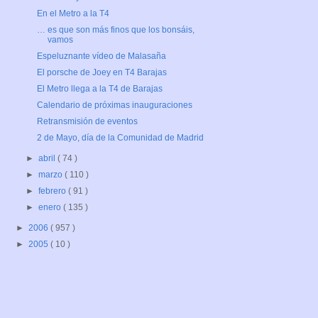
En el Metro a la T4
… es que son más finos que los bonsáis,
vamos
Espeluznante vídeo de Malasaña
El porsche de Joey en T4 Barajas
El Metro llega a la T4 de Barajas
Calendario de próximas inauguraciones
Retransmisión de eventos
2 de Mayo, día de la Comunidad de Madrid
►
abril
( 74 )
►
marzo
( 110 )
►
febrero
( 91 )
►
enero
( 135 )
►
2006
( 957 )
►
2005
( 10 )