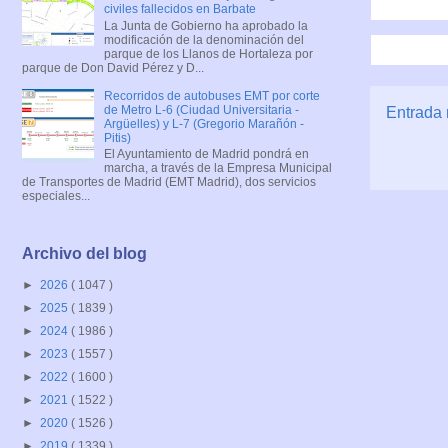
civiles fallecidos en Barbate
La Junta de Gobierno ha aprobado la
modificación de la denominación del
parque de los Llanos de Hortaleza por
parque de Don David Pérez y D...
Recorridos de autobuses EMT por corte
de Metro L-6 (Ciudad Universitaria -
Entrada 
Argüelles) y L-7 (Gregorio Marañón -
Pitis)
El Ayuntamiento de Madrid pondrá en
marcha, a través de la Empresa Municipal
de Transportes de Madrid (EMT Madrid), dos servicios
especiales...
Archivo del blog
►
2026
( 1047 )
►
2025
( 1839 )
►
2024
( 1986 )
►
2023
( 1557 )
►
2022
( 1600 )
►
2021
( 1522 )
►
2020
( 1526 )
►
2019
( 1339 )