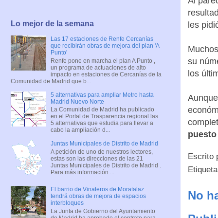
Al pare
resulta
Lo mejor de la semana
les pid
Las 17 estaciones de Renfe Cercanías
que recibirán obras de mejora del plan 'A
Muchos 
Punto'
su núm
Renfe pone en marcha el plan A Punto ,
un programa de actuaciones de alto
los últi
impacto en estaciones de Cercanías de la
Comunidad de Madrid que b...
5 alternativas para ampliar Metro hasta
Aunque 
Madrid Nuevo Norte
económi
La Comunidad de Madrid ha publicado
en el Portal de Trasparencia regional las
complet
5 alternativas que estudia para llevar a
cabo la ampliación d...
puesto
Juntas Municipales de Distrito de Madrid
A petición de uno de nuestros lectores,
Escrito
estas son las direcciones de las 21
Juntas Municipales de Distrito de Madrid .
Etiquet
Para más información ...
El barrio de Vinateros de Moratalaz
No ha
tendrá obras de mejora de espacios
interbloques
La Junta de Gobierno del Ayuntamiento
de Madrid ha aprobado el contrato para