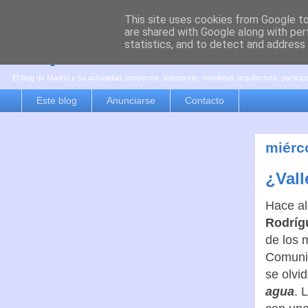
This site uses cookies from Google to 
are shared with Google along with per
es por madrid
statistics, and to detect and address
El blog de Madrid y su actualidad, proyectos, transporte, movilidad, arquitectura, partici
Este blog
Anunciarse
Contacto
miérc
¿Vall
Hace al
Rodríg
de los 
Comunid
se olvi
agua
. 