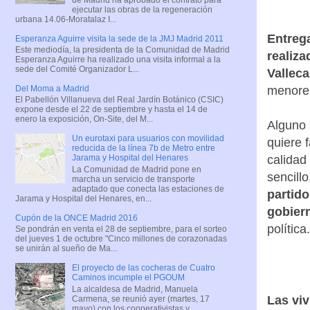
ejecutar las obras de la regeneración
urbana 14.06-Moratalaz I...
Entreg
Esperanza Aguirre visita la sede de la JMJ Madrid 2011
Este mediodía, la presidenta de la Comunidad de Madrid
realiza
Esperanza Aguirre ha realizado una visita informal a la
sede del Comité Organizador L...
Valleca
menores
Del Moma a Madrid
El Pabellón Villanueva del Real Jardín Botánico (CSIC)
expone desde el 22 de septiembre y hasta el 14 de
enero la exposición, On-Site, del M...
Alguno 
Un eurotaxi para usuarios con movilidad
quiere 
reducida de la línea 7b de Metro entre
calidad
Jarama y Hospital del Henares
La Comunidad de Madrid pone en
sencill
marcha un servicio de transporte
adaptado que conecta las estaciones de
partido
Jarama y Hospital del Henares, en...
gobier
Cupón de la ONCE Madrid 2016
política.
Se pondrán en venta el 28 de septiembre, para el sorteo
del jueves 1 de octubre "Cinco millones de corazonadas
se unirán al sueño de Ma...
El proyecto de las cocheras de Cuatro
Caminos incumple el PGOUM
La alcaldesa de Madrid, Manuela
Las vi
Carmena, se reunió ayer (martes, 17
mayo) con los cooperativistas y