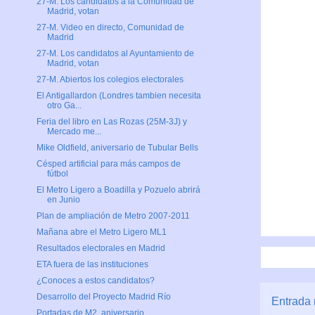
27-M. Los candidatos a la Comunidad de
Madrid, votan
27-M. Video en directo, Comunidad de
Madrid
27-M. Los candidatos al Ayuntamiento de
Madrid, votan
27-M. Abiertos los colegios electorales
El Antigallardon (Londres tambien necesita
otro Ga...
Feria del libro en Las Rozas (25M-3J) y
Mercado me...
Mike Oldfield, aniversario de Tubular Bells
Césped artificial para más campos de
fútbol
El Metro Ligero a Boadilla y Pozuelo abrirá
en Junio
Plan de ampliación de Metro 2007-2011
Mañana abre el Metro Ligero ML1
Resultados electorales en Madrid
ETA fuera de las instituciones
¿Conoces a estos candidatos?
Desarrollo del Proyecto Madrid Río
Entrada 
Portadas de M2, aniversario