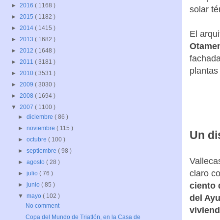
►
2016
( 1168 )
solar t
►
2015
( 1182 )
►
2014
( 1415 )
El arqu
►
2013
( 1682 )
Otame
►
2012
( 1648 )
fachadas
►
2011
( 3181 )
plantas
►
2010
( 3531 )
►
2009
( 3030 )
►
2008
( 1694 )
▼
2007
( 1100 )
►
diciembre
( 86 )
►
noviembre
( 115 )
Un di
►
octubre
( 100 )
►
septiembre
( 98 )
Valleca
►
agosto
( 28 )
claro c
►
julio
( 76 )
ciento 
►
junio
( 85 )
▼
mayo
( 102 )
del Ayu
No comment
viviend
Copa del Mundo de Triatlón, en la Casa de