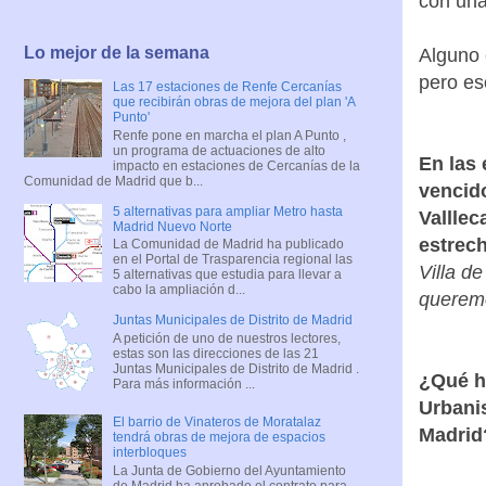
con una
Lo mejor de la semana
Alguno 
pero es
Las 17 estaciones de Renfe Cercanías
que recibirán obras de mejora del plan 'A
Punto'
Renfe pone en marcha el plan A Punto ,
un programa de actuaciones de alto
En las 
impacto en estaciones de Cercanías de la
Comunidad de Madrid que b...
vencido
5 alternativas para ampliar Metro hasta
Valllec
Madrid Nuevo Norte
estrec
La Comunidad de Madrid ha publicado
en el Portal de Trasparencia regional las
Villa d
5 alternativas que estudia para llevar a
cabo la ampliación d...
queremo
Juntas Municipales de Distrito de Madrid
A petición de uno de nuestros lectores,
estas son las direcciones de las 21
Juntas Municipales de Distrito de Madrid .
¿Qué ha
Para más información ...
Urbani
El barrio de Vinateros de Moratalaz
Madrid
tendrá obras de mejora de espacios
interbloques
La Junta de Gobierno del Ayuntamiento
de Madrid ha aprobado el contrato para