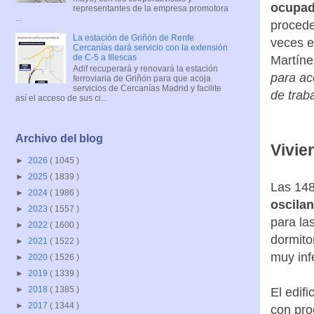
ocupad
representantes de la empresa promotora
...
procede
La estación de Griñón de Renfe
veces e
Cercanías dará servicio con la extensión
de C-5 a Illescas
Martín
Adif recuperará y renovará la estación
para ac
ferroviaria de Griñón para que acoja
servicios de Cercanías Madrid y facilite
de trab
así el acceso de sus ci...
Archivo del blog
Vivie
►
2026
( 1045 )
►
2025
( 1839 )
Las 148
►
2024
( 1986 )
oscilan
►
2023
( 1557 )
para la
►
2022
( 1600 )
dormito
►
2021
( 1522 )
muy inf
►
2020
( 1526 )
►
2019
( 1339 )
►
2018
( 1385 )
El edifi
►
2017
( 1344 )
con pro