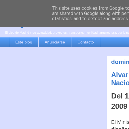
This site uses cookies from Google to 
are shared with Google along with per
es por madrid
statistics, and to detect and address
El blog de Madrid y su actualidad, proyectos, transporte, movilidad, arquitectura, partici
Este blog
Anunciarse
Contacto
domin
Alvar
Nacio
Del 
2009
El Mini