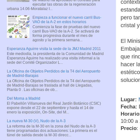
context
ejecutar las obras de la regeneración
urbana 14.06-Moratalaz I...
estanda
pero ta
Empieza a funcionar el nuevo carril Bus-
VAO de la A-2 en estos horarios
cristal y
Comienza la fase de pruebas del nuevo
carril Bus-VAO de la A-2. Se activará de
forma progresiva durante el mes de
El Mini
agosto y la primera semana...
Embajad
Esperanza Aguirre visita la sede de la JMJ Madrid 2011
Este mediodía, la presidenta de la Comunidad de Madrid
que rin
Esperanza Aguirre ha realizado una visita informal a la
sede del Comité Organizador L...
hacer l
estétic
La Oficina de Objetos Perdidos de la T4 del Aeropuerto
de Madrid-Barajas
solucio
La Oficina de Objetos Perdidos de la T4 del Aeropuerto
de Madrid-Barajas se traslada al hall de Llegadas,
Planta 0 . Las oficinas de ob...
Del Moma a Madrid
Lugar:
M
El Pabellón Villanueva del Real Jardín Botánico (CSIC)
Fecha:
D
expone desde el 22 de septiembre y hasta el 14 de
enero la exposición, On-Site, del M...
Horario
10:00 a 
La nueva M-30 (V), Nudo de la A-3
La reforma de la M-30 en la zona del Nudo de la A-3
Precio
:
tiene programadas dos actuaciones: La primera es el
túnel de salida desde la M-30 direcc...