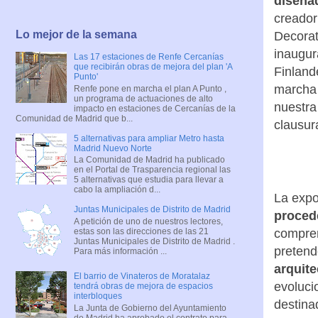
diseña
creador
Lo mejor de la semana
Decorat
inaugur
Las 17 estaciones de Renfe Cercanías
que recibirán obras de mejora del plan 'A
Finland
Punto'
marcha 
Renfe pone en marcha el plan A Punto ,
un programa de actuaciones de alto
nuestra
impacto en estaciones de Cercanías de la
Comunidad de Madrid que b...
clausur
5 alternativas para ampliar Metro hasta
Madrid Nuevo Norte
La Comunidad de Madrid ha publicado
en el Portal de Trasparencia regional las
5 alternativas que estudia para llevar a
cabo la ampliación d...
La expo
Juntas Municipales de Distrito de Madrid
proced
A petición de uno de nuestros lectores,
estas son las direcciones de las 21
compren
Juntas Municipales de Distrito de Madrid .
pretend
Para más información ...
arquite
El barrio de Vinateros de Moratalaz
evoluci
tendrá obras de mejora de espacios
interbloques
destinad
La Junta de Gobierno del Ayuntamiento
de Madrid ha aprobado el contrato para