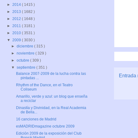
►
2014
( 1415 )
►
2013
( 1682 )
►
2012
( 1648 )
►
2011
( 3181 )
►
2010
( 3531 )
▼
2009
( 3030 )
►
diciembre
( 315 )
►
noviembre
( 329 )
►
octubre
( 309 )
▼
septiembre
( 351 )
Balance 2007-2009 de la lucha contra las
Entrada 
pintadas ...
Rhythm of the Dance, en el Teatro
Coliseum
Amarillo, verde y azul: un blog que enseña
a reciclar
Dinastía y Divinidad, en la Real Academia
de Bella...
16 canciones de Madrid
esMADRIDmagazine octubre 2009
Edición 2009 de la exposición del Club
Bonsái Madrid