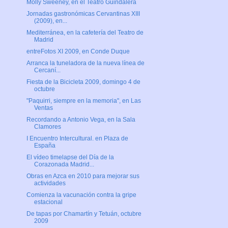
Molly Sweeney, en el Teatro Guindalera
Jornadas gastronómicas Cervantinas XIII
(2009), en...
Mediterránea, en la cafetería del Teatro de
Madrid
entreFotos XI 2009, en Conde Duque
Arranca la tuneladora de la nueva línea de
Cercaní...
Fiesta de la Bicicleta 2009, domingo 4 de
octubre
"Paquirri, siempre en la memoria", en Las
Ventas
Recordando a Antonio Vega, en la Sala
Clamores
I Encuentro Intercultural. en Plaza de
España
El vídeo timelapse del Día de la
Corazonada Madrid...
Obras en Azca en 2010 para mejorar sus
actividades
Comienza la vacunación contra la gripe
estacional
De tapas por Chamartín y Tetuán, octubre
2009