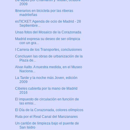
De tapas por Chamartín y Tetuán, octubre
2009
Itinerarios en bicicleta por las riberas
madrileñas
esTICKET: Agenda de ocio de Madrid - 28
Septiembre...
Unas fotos del Mosaico de la Corazonada
Madrid expresa su deseo de ser olímpica
con un gra...
I Carrera de los Transportes, conclusiones
Concluyen las obras de urbanización de la
Plaza de...
Alvar Aalto. A nuestra medida, en el Museo
Naciona...
La Tarde y la noche más Joven, edición
2009
Cibeles cubierta por la mano de Madrid
2016
El impuesto de circulación en función de
las emisi...
El Día de la Corazonada, colores olímpicos
Ruta por el Real Canal del Manzanares
Un cantón de limpieza bajo el puente de
San Isidro