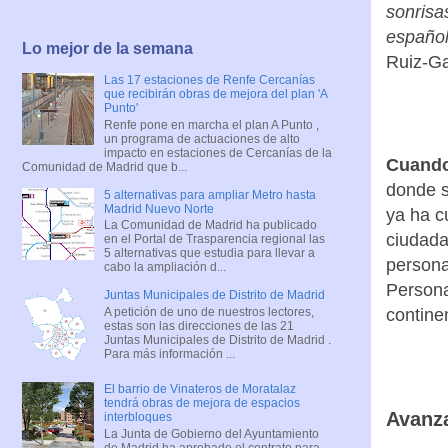
sonrisa
español
Lo mejor de la semana
Ruiz-Ga
Las 17 estaciones de Renfe Cercanías
que recibirán obras de mejora del plan 'A
Punto'
Renfe pone en marcha el plan A Punto ,
un programa de actuaciones de alto
impacto en estaciones de Cercanías de la
Cuando 
Comunidad de Madrid que b...
donde s
5 alternativas para ampliar Metro hasta
Madrid Nuevo Norte
ya ha c
La Comunidad de Madrid ha publicado
ciudada
en el Portal de Trasparencia regional las
5 alternativas que estudia para llevar a
persona
cabo la ampliación d...
Persona
Juntas Municipales de Distrito de Madrid
A petición de uno de nuestros lectores,
contine
estas son las direcciones de las 21
Juntas Municipales de Distrito de Madrid .
Para más información ...
El barrio de Vinateros de Moratalaz
tendrá obras de mejora de espacios
Avanza
interbloques
La Junta de Gobierno del Ayuntamiento
de Madrid ha aprobado el contrato para