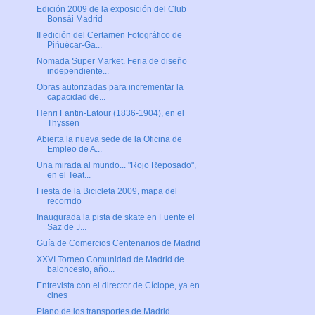
Edición 2009 de la exposición del Club
Bonsái Madrid
II edición del Certamen Fotográfico de
Piñuécar-Ga...
Nomada Super Market. Feria de diseño
independiente...
Obras autorizadas para incrementar la
capacidad de...
Henri Fantin-Latour (1836-1904), en el
Thyssen
Abierta la nueva sede de la Oficina de
Empleo de A...
Una mirada al mundo... "Rojo Reposado",
en el Teat...
Fiesta de la Bicicleta 2009, mapa del
recorrido
Inaugurada la pista de skate en Fuente el
Saz de J...
Guía de Comercios Centenarios de Madrid
XXVI Torneo Comunidad de Madrid de
baloncesto, año...
Entrevista con el director de Cíclope, ya en
cines
Plano de los transportes de Madrid.