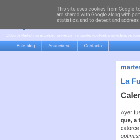
This site uses cookies from Google to 
are shared with Google along with per
es por madrid
statistics, and to detect and address
El blog de Madrid y su actualidad, proyectos, transporte, movilidad, arquitectura, partici
Este blog
Anunciarse
Contacto
marte
La F
Cale
Ayer fu
que, a
catorce
optimis