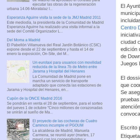
ejecutar las obras de la regeneración
El Ayun
urbana 14.06-Moratalaz I...
municip
Esperanza Aguirre visita la sede de la JMJ Madrid 2011
incluida
Este mediodía, la presidenta de la Comunidad de Madrid
Centro D
Esperanza Aguirre ha realizado una visita informal a la
sede del Comité Organizador L...
iniciati
Del Moma a Madrid
ciudad c
El Pabellón Villanueva del Real Jardín Botánico (CSIC)
edición 
expone desde el 22 de septiembre y hasta el 14 de
enero la exposición, On-Site, del M...
de Down 
Un eurotaxi para usuarios con movilidad
Juegos 
reducida de la línea 7b de Metro entre
Jarama y Hospital del Henares
La Comunidad de Madrid pone en
El dossi
marcha un servicio de transporte
que coor
adaptado que conecta las estaciones de
Jarama y Hospital del Henares, en...
Se asegu
Cupón de la ONCE Madrid 2016
pruebas 
Se pondrán en venta el 28 de septiembre, para el sorteo
atención
del jueves 1 de octubre "Cinco millones de corazonadas
se unirán al sueño de Ma...
convocat
El proyecto de las cocheras de Cuatro
Caminos incumple el PGOUM
Escrito
La alcaldesa de Madrid, Manuela
Carmena, se reunió ayer (martes, 17
Etiquet
mayo) con los cooperativistas y