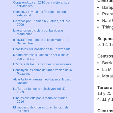
Centros
Obras en Azca en 2010 para mejorar sus
actividades
Baraj
Comienza la vacunación contra la gripe
Puent
estacional
Raúl 
De tapas por Chamartín y Tetuán, octubre
2009
Trián
Itinerarios en bicicleta por las riberas
madrileñas
Segund
esTICKET: Agenda de ocio de Madrid - 28
Septiembre...
5, 12, 1
Unas fotos del Mosaico de la Corazonada
Madrid expresa su deseo de ser olímpica
Centros
con un gra...
Barri
I Carrera de los Transportes, conclusiones
La Mi
Concluyen las obras de urbanización de la
Plaza de...
Morat
Alvar Aalto. A nuestra medida, en el Museo
Naciona...
Tercera
La Tarde y la noche más Joven, edición
2009
18 y 25 
Cibeles cubierta por la mano de Madrid
4, 11 y 
2016
El impuesto de circulación en función de
Centros
las emisi...