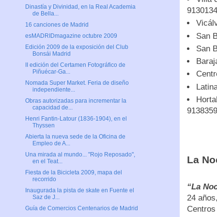
Dinastía y Divinidad, en la Real Academia
913013
de Bella...
Vicál
16 canciones de Madrid
San B
esMADRIDmagazine octubre 2009
Edición 2009 de la exposición del Club
San B
Bonsái Madrid
Baraj
II edición del Certamen Fotográfico de
Piñuécar-Ga...
Centr
Nomada Super Market. Feria de diseño
Latin
independiente...
Horta
Obras autorizadas para incrementar la
capacidad de...
913835
Henri Fantin-Latour (1836-1904), en el
Thyssen
Abierta la nueva sede de la Oficina de
Empleo de A...
Una mirada al mundo... "Rojo Reposado",
La No
en el Teat...
Fiesta de la Bicicleta 2009, mapa del
recorrido
“La No
Inaugurada la pista de skate en Fuente el
24 años,
Saz de J...
Centros 
Guía de Comercios Centenarios de Madrid