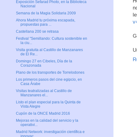
H
Exposición Sefarad Photo, en la Biblioteca
Nacional
n
Semana de la Magia Solidaria 2009
l
Ahora Madrid tu próxima escapada,
v
propuestas para ...
Castellana 200 se retrasa
G
Festival "Semillando: Cultura sostenible en
la ciu...
U
Visita gratuita al Castillo de Manzanares
de El Re...
R
Domingo 27 en Cibeles, Día de la
Corazonada
Plano de los transportes de Torrelodones
Los primeros pasos del cine egipcio, en
Casa Árabe
Visitas teatralizadas al Castillo de
Manzanares el...
Listo el plan especial para la Quinta de
Vista Alegre
Cupón de la ONCE Madrid 2016
Mejoras en la calidad del servicio y la
operativi...
Madrid Network: investigación científica e
innovac...