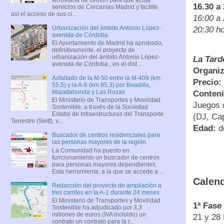
16.30 a
servicios de Cercanías Madrid y facilite
así el acceso de sus ci...
16:00 a 
Urbanización del ámbito Antonio López-
20:30 ho
avenida de Córdoba
El Ayuntamiento de Madrid ha aprobado,
definitivamente, el proyecto de
urbanización del ámbito Antonio López-
La Tard
avenida de Córdoba , en el dist...
Organiz
Asfaltado de la M-50 entre la M-409 (km
Precio:
55,5) y la A-6 (km 85,3) por Boadilla,
Majadahonda y Las Rozas
Conteni
El Ministerio de Transportes y Movilidad
Juegos d
Sostenible, a través de la Sociedad
Estatal de Infraestructuras del Transporte
(DJ, Ca
Terrestre (Seitt), v...
Edad:
de
Buscador de centros residenciales para
las personas mayores de la región
La Comunidad ha puesto en
funcionamiento un buscador de centros
para personas mayores dependientes.
Esta herramienta, a la que se accede a ...
Calend
Redacción del proyecto de ampliación a
tres carriles en la A-1 durante 24 meses
El Ministerio de Transportes y Movilidad
1ª Fase
Sostenible ha adjudicado por 3,3
millones de euros (IVA incluido) un
21 y 28 
contrato un contrato para la r...