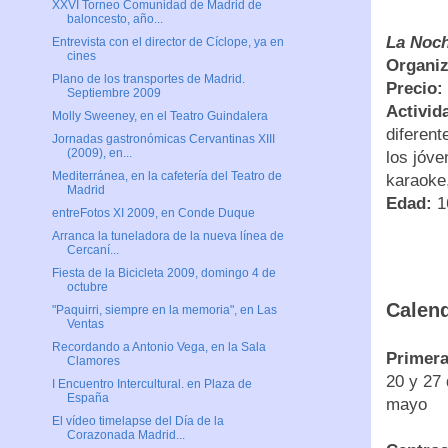
XXVI Torneo Comunidad de Madrid de
baloncesto, año...
La Noc
Entrevista con el director de Cíclope, ya en
cines
Organiz
Plano de los transportes de Madrid.
Precio:
Septiembre 2009
Activid
Molly Sweeney, en el Teatro Guindalera
diferent
Jornadas gastronómicas Cervantinas XIII
(2009), en...
los jóve
Mediterránea, en la cafetería del Teatro de
karaoke,
Madrid
Edad:
1
entreFotos XI 2009, en Conde Duque
Arranca la tuneladora de la nueva línea de
Cercaní...
Fiesta de la Bicicleta 2009, domingo 4 de
octubre
Calend
"Paquirri, siempre en la memoria", en Las
Ventas
Recordando a Antonio Vega, en la Sala
Primera
Clamores
20 y 27 
I Encuentro Intercultural. en Plaza de
España
mayo
El vídeo timelapse del Día de la
Corazonada Madrid...