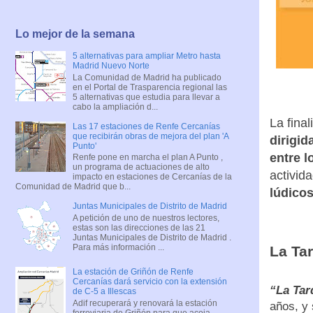
Lo mejor de la semana
5 alternativas para ampliar Metro hasta
Madrid Nuevo Norte
La Comunidad de Madrid ha publicado
en el Portal de Trasparencia regional las
5 alternativas que estudia para llevar a
cabo la ampliación d...
La fina
Las 17 estaciones de Renfe Cercanías
que recibirán obras de mejora del plan 'A
dirigi
Punto'
entre l
Renfe pone en marcha el plan A Punto ,
un programa de actuaciones de alto
activid
impacto en estaciones de Cercanías de la
Comunidad de Madrid que b...
lúdico
Juntas Municipales de Distrito de Madrid
A petición de uno de nuestros lectores,
estas son las direcciones de las 21
Juntas Municipales de Distrito de Madrid .
Para más información ...
La Ta
La estación de Griñón de Renfe
Cercanías dará servicio con la extensión
“La Tar
de C-5 a Illescas
Adif recuperará y renovará la estación
años, y 
ferroviaria de Griñón para que acoja