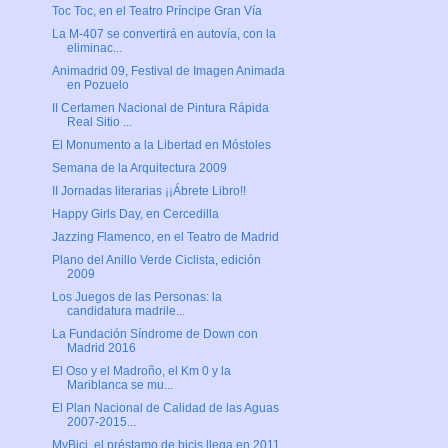
Toc Toc, en el Teatro Príncipe Gran Vía
La M-407 se convertirá en autovía, con la
eliminac...
Animadrid 09, Festival de Imagen Animada
en Pozuelo
II Certamen Nacional de Pintura Rápida
Real Sitio ...
El Monumento a la Libertad en Móstoles
Semana de la Arquitectura 2009
II Jornadas literarias ¡¡Ábrete Libro!!
Happy Girls Day, en Cercedilla
Jazzing Flamenco, en el Teatro de Madrid
Plano del Anillo Verde Ciclista, edición
2009
Los Juegos de las Personas: la
candidatura madrile...
La Fundación Síndrome de Down con
Madrid 2016
El Oso y el Madroño, el Km 0 y la
Mariblanca se mu...
El Plan Nacional de Calidad de las Aguas
2007-2015...
MyBici, el préstamo de bicis llega en 2011