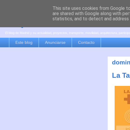
This site uses cookies from Google to 
are shared with Google along with per
es por madrid
statistics, and to detect and address
El blog de Madrid y su actualidad, proyectos, transporte, movilidad, arquitectura, partici
Este blog
Anunciarse
Contacto
domin
La Ta