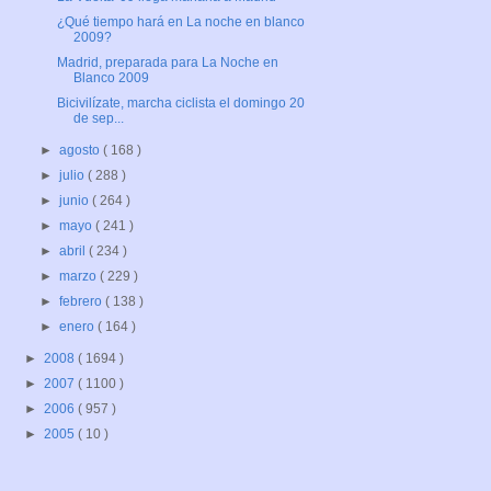
¿Qué tiempo hará en La noche en blanco
2009?
Madrid, preparada para La Noche en
Blanco 2009
Bicivilízate, marcha ciclista el domingo 20
de sep...
►
agosto
( 168 )
►
julio
( 288 )
►
junio
( 264 )
►
mayo
( 241 )
►
abril
( 234 )
►
marzo
( 229 )
►
febrero
( 138 )
►
enero
( 164 )
►
2008
( 1694 )
►
2007
( 1100 )
►
2006
( 957 )
►
2005
( 10 )