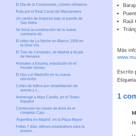
Baraj
El Día de la Corazonada, colores olímpicos
Ruta por el Real Canal del Manzanares
Puent
Un cantón de limpieza bajo el puente de
Raúl 
San Isidro
Trián
Se inicia la construcción de la nueva
comisaría de...
El vídeo de La Noche en Blanco 2009 en
la Gran Vía
Más info
El Tren de Cervantes, de Madrid a Alcalá
www.mun
de Henares
Animales a Escena, exposición en el
Fernán Gómez
Escrito
El Oso y el Madroño en su nueva
ubicación
Etiquet
Cortes de tráfico por rehabilitación de
aceras y s...
1 com
Homenaje a Mary Carrillo, en el Teatro
Español
Comienzan las clases de tenis en el
M
complejo Caja ...
'Argentina en Madrid', en la Plaza Mayor
H
Faltan 7 días: últimos preparativos para la
presen...