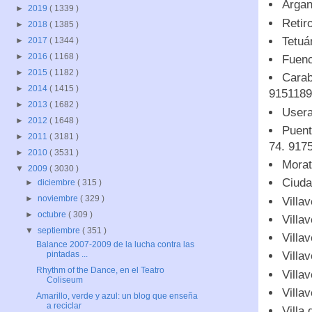
Argan
►
2019
( 1339 )
Retir
►
2018
( 1385 )
Tetuá
►
2017
( 1344 )
►
2016
( 1168 )
Fuenc
►
2015
( 1182 )
Carab
►
2014
( 1415 )
9151189
►
2013
( 1682 )
Usera
►
2012
( 1648 )
Puent
►
2011
( 3181 )
74. 917
►
2010
( 3531 )
Morat
▼
2009
( 3030 )
Ciuda
►
diciembre
( 315 )
►
noviembre
( 329 )
Villa
►
octubre
( 309 )
Villa
▼
septiembre
( 351 )
Villa
Balance 2007-2009 de la lucha contra las
Villa
pintadas ...
Rhythm of the Dance, en el Teatro
Villa
Coliseum
Villa
Amarillo, verde y azul: un blog que enseña
a reciclar
Villa