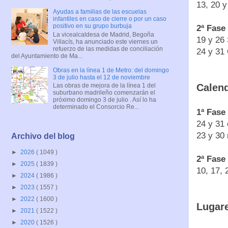
13, 20 y
Ayudas a familias de las escuelas
infantiles en caso de cierre o por un caso
positivo en su grupo burbuja
2ª Fase
La vicealcaldesa de Madrid, Begoña
19 y 26 
Villacís, ha anunciado este viernes un
refuerzo de las medidas de conciliación
24 y 31 
del Ayuntamiento de Ma...
Obras en la línea 1 de Metro: del domingo
3 de julio hasta el 12 de noviembre
Las obras de mejora de la línea 1 del
Calend
suburbano madrileño comenzarán el
próximo domingo 3 de julio . Así lo ha
determinado el Consorcio Re...
1ª Fase
24 y 31 
23 y 30 
Archivo del blog
►
2026
( 1049 )
2ª Fase
►
2025
( 1839 )
10, 17, 
►
2024
( 1986 )
►
2023
( 1557 )
►
2022
( 1600 )
Lugare
►
2021
( 1522 )
►
2020
( 1526 )