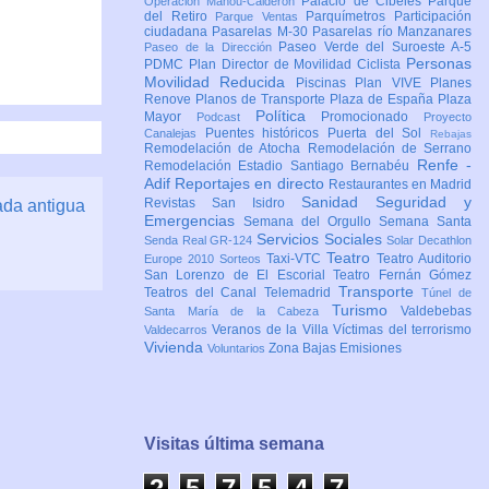
Palacio de Cibeles
Parque
Operación Mahou-Calderón
del Retiro
Parquímetros
Participación
Parque Ventas
ciudadana
Pasarelas M-30
Pasarelas río Manzanares
Paseo Verde del Suroeste A-5
Paseo de la Dirección
Personas
PDMC Plan Director de Movilidad Ciclista
Movilidad Reducida
Piscinas
Plan VIVE
Planes
Renove
Planos de Transporte
Plaza de España
Plaza
Política
Mayor
Promocionado
Podcast
Proyecto
Puentes históricos
Puerta del Sol
Canalejas
Rebajas
Remodelación de Atocha
Remodelación de Serrano
Renfe -
Remodelación Estadio Santiago Bernabéu
Adif
Reportajes en directo
Restaurantes en Madrid
Sanidad
Seguridad y
Revistas
San Isidro
ada antigua
Emergencias
Semana del Orgullo
Semana Santa
Servicios Sociales
Senda Real GR-124
Solar Decathlon
Teatro
Taxi-VTC
Teatro Auditorio
Europe 2010
Sorteos
San Lorenzo de El Escorial
Teatro Fernán Gómez
Transporte
Teatros del Canal
Telemadrid
Túnel de
Turismo
Valdebebas
Santa María de la Cabeza
Veranos de la Villa
Víctimas del terrorismo
Valdecarros
Vivienda
Zona Bajas Emisiones
Voluntarios
Visitas última semana
2
5
7
5
4
7