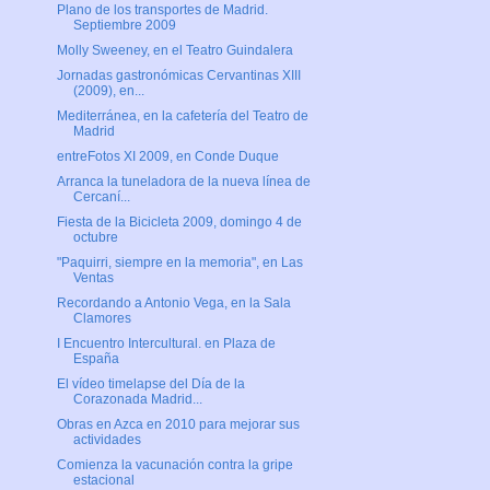
Plano de los transportes de Madrid.
Septiembre 2009
Molly Sweeney, en el Teatro Guindalera
Jornadas gastronómicas Cervantinas XIII
(2009), en...
Mediterránea, en la cafetería del Teatro de
Madrid
entreFotos XI 2009, en Conde Duque
Arranca la tuneladora de la nueva línea de
Cercaní...
Fiesta de la Bicicleta 2009, domingo 4 de
octubre
"Paquirri, siempre en la memoria", en Las
Ventas
Recordando a Antonio Vega, en la Sala
Clamores
I Encuentro Intercultural. en Plaza de
España
El vídeo timelapse del Día de la
Corazonada Madrid...
Obras en Azca en 2010 para mejorar sus
actividades
Comienza la vacunación contra la gripe
estacional