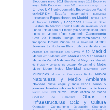
Elecciones mayo 2011
Elecciones mayo 2015
Elecciones
mayo 2019
Elecciones mayo 2021
Elecciones mayo 2023
Empleo
EMT
enbicipormadrid
Entrevistas por Madrid
España
esMADRIDtv
espormadrid
Eurovegas
Exposiciones en Madrid
Excursiones
Familia
Faro
Ferias y Congresos
de Moncloa
Festival de Otoño
Fiestas de Madrid
Fondo Estatal de Inversión Local
Fondo Estatal para el Empleo y la Sostenibilidad Local
Gastronomía
Fotos de Madrid
Fútbol
Ganadería
Historia
Gran Vía
Huelga
Intercambiadores de
transporte
Jornada Mundial de la Juventud JMJ2011
Jóvenes
La Noche en Blanco
Libros y literatura
Los
Madrid
M-30
Ahijones
Los Berrocales
Los Cerros
Madrid Río Manzanares
Madrid 2016
Madrid 2020
Mayores
Mapas de Madrid
Matadero Madrid
Mercado
Metro
Mercamadrid
de Frutas y Verduras de Legazpi
Movilidad
Metro Ligero
Motos
Movimiento 15M
Municipios
Música
Museo de Colecciones Reales
Naturaleza y Medio Ambiente
Navidad
Niños
Niños y
Nieve esquí y snow
jóvenes
Nuestros lectores
Nuestras rutas en bici
Nuevo Estadio Atlético de Madrid
Nueva sede BBVA
Obras e
Obelisco de Calatrava
Infraestructuras
Ocio y Cultura
Operación Campamento
Operación Chamartín