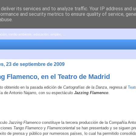
deliver its services and to analyze traffic. Your IP address and 
formance and security metrics to ensure quality of service, gen
abuse.
pación, medio ambiente, educación, empleo, ...
es, 23 de septiembre de 2009
ng Flamenco, en el Teatro de Madrid
ito obtenido en la pasada edición de
Cartografías de la Danza
, regresa al
Teat
a de Antonio Najarro, con su espectáculo
Jazzing Flamenco
.
áculo
Jazzing Flamenco
constituye la tercera producción de la Compañía Anto
cciones
Tango Flamenco
y
Flamencoriental
se han presentado y se siguen pr
xito de prensa y público por numerosos países, lo cual ha permitido consolidar