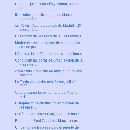
De tapas por Chamartín y Tetuán, octubre
2009
Itinerarios en bicicleta por las riberas
madrileñas
esTICKET: Agenda de ocio de Madrid - 28
Septiembre...
Unas fotos del Mosaico de la Corazonada
Madrid expresa su deseo de ser olímpica
con un gra...
I Carrera de los Transportes, conclusiones
Concluyen las obras de urbanización de la
Plaza de...
Alvar Aalto. A nuestra medida, en el Museo
Naciona...
La Tarde y la noche más Joven, edición
2009
Cibeles cubierta por la mano de Madrid
2016
El impuesto de circulación en función de
las emisi...
El Día de la Corazonada, colores olímpicos
Ruta por el Real Canal del Manzanares
Un cantón de limpieza bajo el puente de