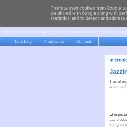
This site uses cookies from Google to 
are shared with Google along with per
es por madrid
statistics, and to detect and address 
El blog de Madrid y su actualidad, proyectos, transporte, movilidad, arquitectura, partici
Este blog
Anunciarse
Contacto
miércol
Jazzi
Tras el éx
la compañí
El espect
Las produ
con gran é