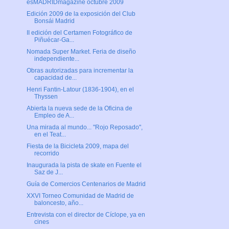
esMADRIDmagazine octubre 2009
Edición 2009 de la exposición del Club
Bonsái Madrid
II edición del Certamen Fotográfico de
Piñuécar-Ga...
Nomada Super Market. Feria de diseño
independiente...
Obras autorizadas para incrementar la
capacidad de...
Henri Fantin-Latour (1836-1904), en el
Thyssen
Abierta la nueva sede de la Oficina de
Empleo de A...
Una mirada al mundo... "Rojo Reposado",
en el Teat...
Fiesta de la Bicicleta 2009, mapa del
recorrido
Inaugurada la pista de skate en Fuente el
Saz de J...
Guía de Comercios Centenarios de Madrid
XXVI Torneo Comunidad de Madrid de
baloncesto, año...
Entrevista con el director de Cíclope, ya en
cines