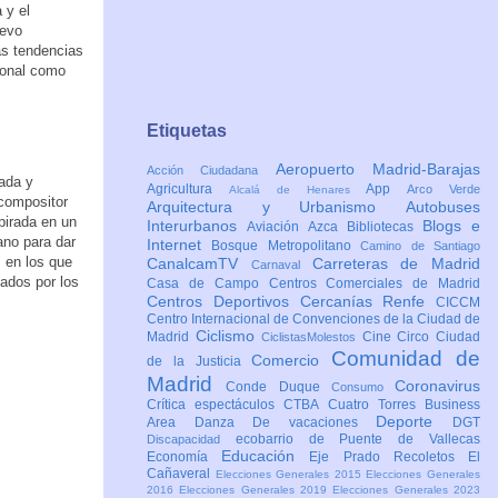
 y el
uevo
as tendencias
sonal como
Etiquetas
Aeropuerto Madrid-Barajas
Acción Ciudadana
tada y
Agricultura
App
Arco Verde
Alcalá de Henares
 compositor
Arquitectura y Urbanismo
Autobuses
pirada en un
Interurbanos
Blogs e
Aviación
Azca
Bibliotecas
ano para dar
Internet
Bosque Metropolitano
Camino de Santiago
, en los que
CanalcamTV
Carreteras de Madrid
Carnaval
ados por los
Casa de Campo
Centros Comerciales de Madrid
Centros Deportivos
Cercanías Renfe
CICCM
Centro Internacional de Convenciones de la Ciudad de
Ciclismo
Madrid
Cine
Circo
Ciudad
CiclistasMolestos
Comunidad de
Comercio
de la Justicia
Madrid
Coronavirus
Conde Duque
Consumo
Crítica espectáculos
CTBA Cuatro Torres Business
Deporte
Area
Danza
De vacaciones
DGT
ecobarrio de Puente de Vallecas
Discapacidad
Educación
Economía
Eje Prado Recoletos
El
Cañaveral
Elecciones Generales 2015
Elecciones Generales
2016
Elecciones Generales 2019
Elecciones Generales 2023