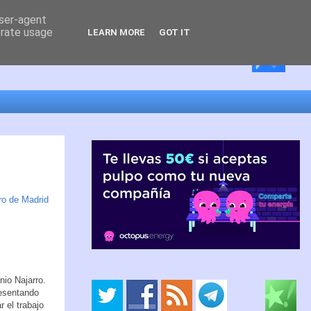
user-agent
erate usage
LEARN MORE
GOT IT
ro de Madrid
nio Najarro.
esentando
 el trabajo