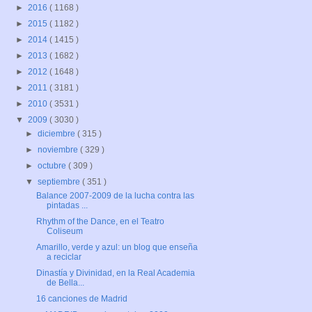
►
2016
( 1168 )
►
2015
( 1182 )
►
2014
( 1415 )
►
2013
( 1682 )
►
2012
( 1648 )
►
2011
( 3181 )
►
2010
( 3531 )
▼
2009
( 3030 )
►
diciembre
( 315 )
►
noviembre
( 329 )
►
octubre
( 309 )
▼
septiembre
( 351 )
Balance 2007-2009 de la lucha contra las
pintadas ...
Rhythm of the Dance, en el Teatro
Coliseum
Amarillo, verde y azul: un blog que enseña
a reciclar
Dinastía y Divinidad, en la Real Academia
de Bella...
16 canciones de Madrid