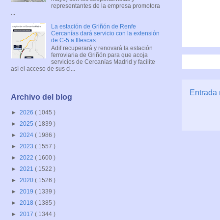
representantes de la empresa promotora
...
La estación de Griñón de Renfe
Cercanías dará servicio con la extensión
de C-5 a Illescas
Adif recuperará y renovará la estación
ferroviaria de Griñón para que acoja
servicios de Cercanías Madrid y facilite
así el acceso de sus ci...
Entrada 
Archivo del blog
►
2026
( 1045 )
►
2025
( 1839 )
►
2024
( 1986 )
►
2023
( 1557 )
►
2022
( 1600 )
►
2021
( 1522 )
►
2020
( 1526 )
►
2019
( 1339 )
►
2018
( 1385 )
►
2017
( 1344 )