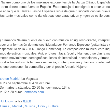
 Najarro como uno de los máximos exponentes de la Danza Clásico Española
tanto dentro como fuera de España. Esto empuja al coreógrafo a crear un n
o en la que la Danza Clásico Española sirva de guía fusionada con las nuev
tas tanto musicales como dancísticas que caracterizan y rigen su estilo per
g Flamenco
Najarro cuenta de nuevo con música en riguroso directo, interpre
por una formación de músicos liderada por Fernando Egozcue (guitarrista y
 espectáculo de la C.A.N. Tango Flamenco). La composición musical está ins
nico de estilos musicales. Así, el Blues, Jazz, Soul y Flamenco se dan la m
erentes movimientos coreográficos llenos de intensidad, sensaciones y ritmos
 todos los estilos de la danza española, contemporánea y flamenco, interpret
nes que componen la compañía y por el propio Antonio Najarro.
atro de Madrid
, La Vaguada
l 23 de septiembre al 4 de octubre
De martes a sábados, 20.30 hs, domingos, 18 hs
e 12 a 20 euros.
entradas.com
r
Unknown
a las
08:00
:
Danza
,
Madrid
,
Música
,
Ocio y Cultura