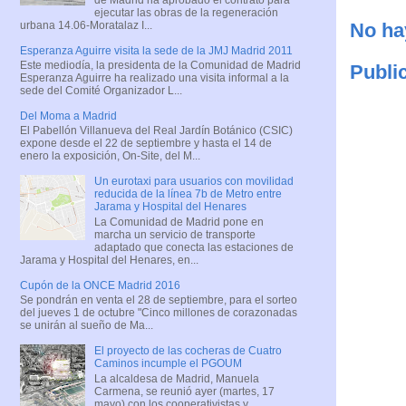
ejecutar las obras de la regeneración
urbana 14.06-Moratalaz I...
No ha
Esperanza Aguirre visita la sede de la JMJ Madrid 2011
Este mediodía, la presidenta de la Comunidad de Madrid
Publi
Esperanza Aguirre ha realizado una visita informal a la
sede del Comité Organizador L...
Del Moma a Madrid
El Pabellón Villanueva del Real Jardín Botánico (CSIC)
expone desde el 22 de septiembre y hasta el 14 de
enero la exposición, On-Site, del M...
Un eurotaxi para usuarios con movilidad
reducida de la línea 7b de Metro entre
Jarama y Hospital del Henares
La Comunidad de Madrid pone en
marcha un servicio de transporte
adaptado que conecta las estaciones de
Jarama y Hospital del Henares, en...
Cupón de la ONCE Madrid 2016
Se pondrán en venta el 28 de septiembre, para el sorteo
del jueves 1 de octubre "Cinco millones de corazonadas
se unirán al sueño de Ma...
El proyecto de las cocheras de Cuatro
Caminos incumple el PGOUM
La alcaldesa de Madrid, Manuela
Carmena, se reunió ayer (martes, 17
mayo) con los cooperativistas y