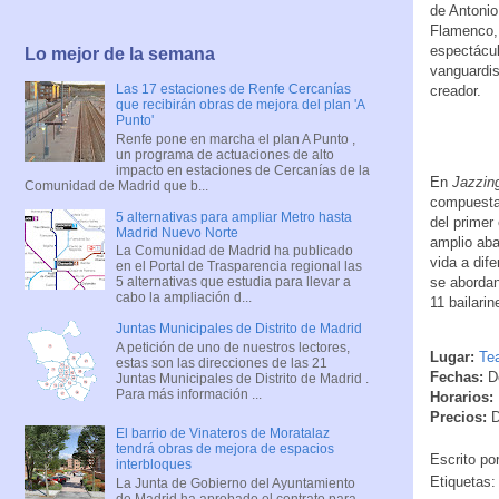
de Antonio
Flamenco, 
espectácul
Lo mejor de la semana
vanguardis
Las 17 estaciones de Renfe Cercanías
creador.
que recibirán obras de mejora del plan 'A
Punto'
Renfe pone en marcha el plan A Punto ,
un programa de actuaciones de alto
impacto en estaciones de Cercanías de la
En
Jazzin
Comunidad de Madrid que b...
compuesta 
5 alternativas para ampliar Metro hasta
del primer
Madrid Nuevo Norte
amplio aba
La Comunidad de Madrid ha publicado
vida a dif
en el Portal de Trasparencia regional las
se abordan
5 alternativas que estudia para llevar a
cabo la ampliación d...
11 bailari
Juntas Municipales de Distrito de Madrid
A petición de uno de nuestros lectores,
Lugar:
Te
estas son las direcciones de las 21
Fechas:
De
Juntas Municipales de Distrito de Madrid .
Para más información ...
Horarios:
Precios:
D
El barrio de Vinateros de Moratalaz
tendrá obras de mejora de espacios
Escrito po
interbloques
Etiquetas
La Junta de Gobierno del Ayuntamiento
de Madrid ha aprobado el contrato para