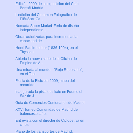
Edición 2009 de la exposición del Club
Bonsái Madrid
II edición del Certamen Fotográfico de
Piñuécar-Ga...
Nomada Super Market. Feria de diseño
independiente...
Obras autorizadas para incrementar la
capacidad de...
Henri Fantin-Latour (1836-1904), en el
Thyssen
Abierta la nueva sede de la Oficina de
Empleo de A...
Una mirada al mundo... "Rojo Reposado",
en el Teat...
Fiesta de la Bicicleta 2009, mapa del
recorrido
Inaugurada la pista de skate en Fuente el
Saz de J...
Guía de Comercios Centenarios de Madrid
XXVI Torneo Comunidad de Madrid de
baloncesto, año...
Entrevista con el director de Cíclope, ya en
cines
Plano de los transportes de Madrid.