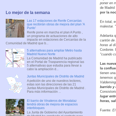
poner en m
de Madrid 
por la no
Lo mejor de la semana
Las 17 estaciones de Renfe Cercanías
En total, 
que recibirán obras de mejora del plan 'A
malestar.
Punto'
Renfe pone en marcha el plan A Punto ,
Adelanta q
un programa de actuaciones de alto
impacto en estaciones de Cercanías de la
cantón de 
Comunidad de Madrid que b...
horas al d
Cordonie. 
5 alternativas para ampliar Metro hasta
Madrid Nuevo Norte
"cuando co
La Comunidad de Madrid ha publicado
en el Portal de Trasparencia regional las
Las nueva
5 alternativas que estudia para llevar a
la conflu
cabo la ampliación d...
tienen una
Juntas Municipales de Distrito de Madrid
tenemos qu
A petición de uno de nuestros lectores,
Valdemingó
estas son las direcciones de las 21
barrido y 
Juntas Municipales de Distrito de Madrid .
Consistori
Para más información ...
lugar ent
horas, sa
El barrio de Vinateros de Moratalaz
tendrá obras de mejora de espacios
interbloques
Fuente:
El
La Junta de Gobierno del Ayuntamiento
de Madrid ha aprobado el contrato para