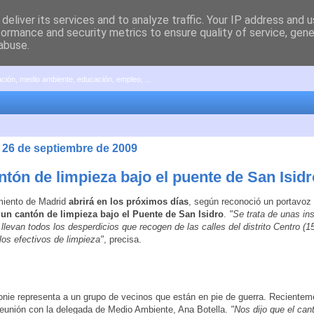
deliver its services and to analyze traffic. Your IP address and 
formance and security metrics to ensure quality of service, gen
abuse.
pación, medio ambiente, educación, empleo, ...
 26 de septiembre de 2009
ntón de limpieza bajo el puente de San Isidr
miento de Madrid
abrirá en los próximos días
, según reconoció un portavoz
,
un cantón de limpieza bajo el Puente de San Isidro
.
"Se trata de
unas ins
 llevan todos los desperdicios que recogen de las calles del distrito Centro (1
los efectivos de limpieza"
, precisa.
nie representa a un grupo de vecinos que están en pie de guerra. Recientem
reunión con la delegada de Medio Ambiente, Ana Botella.
"Nos dijo que el can