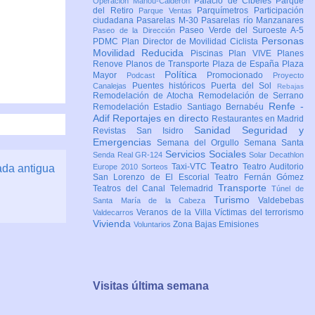
Palacio de Cibeles
Parque
Operación Mahou-Calderón
del Retiro
Parquímetros
Participación
Parque Ventas
ciudadana
Pasarelas M-30
Pasarelas río Manzanares
Paseo Verde del Suroeste A-5
Paseo de la Dirección
Personas
PDMC Plan Director de Movilidad Ciclista
Movilidad Reducida
Piscinas
Plan VIVE
Planes
Renove
Planos de Transporte
Plaza de España
Plaza
Política
Mayor
Promocionado
Podcast
Proyecto
Puentes históricos
Puerta del Sol
Canalejas
Rebajas
Remodelación de Atocha
Remodelación de Serrano
Renfe -
Remodelación Estadio Santiago Bernabéu
Adif
Reportajes en directo
Restaurantes en Madrid
Sanidad
Seguridad y
Revistas
San Isidro
Emergencias
Semana del Orgullo
Semana Santa
Servicios Sociales
Senda Real GR-124
Solar Decathlon
Teatro
Taxi-VTC
Teatro Auditorio
ada antigua
Europe 2010
Sorteos
San Lorenzo de El Escorial
Teatro Fernán Gómez
Transporte
Teatros del Canal
Telemadrid
Túnel de
Turismo
Valdebebas
Santa María de la Cabeza
Veranos de la Villa
Víctimas del terrorismo
Valdecarros
Vivienda
Zona Bajas Emisiones
Voluntarios
Visitas última semana