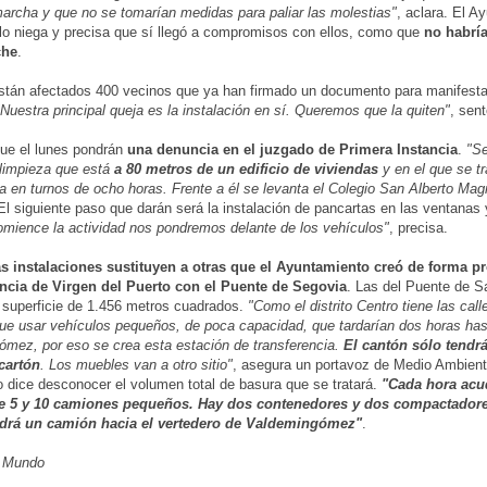
archa y que no se tomarían medidas para paliar las molestias"
, aclara. El A
lo niega y precisa que sí llegó a compromisos con ellos, como que
no habría
che
.
están afectados 400 vecinos que ya han firmado un documento para manifesta
"Nuestra principal queja es la instalación en sí. Queremos que la quiten"
, sent
ue el lunes pondrán
una denuncia en el juzgado de Primera Instancia
.
"Se
limpieza que está
a 80 metros de un edificio de viviendas
y en el que se tr
ía en turnos de ocho horas. Frente a él se levanta el Colegio San Alberto Mag
El siguiente paso que darán será la instalación de pancartas en las ventanas
mience la actividad nos pondremos delante de los vehículos"
, precisa.
s instalaciones sustituyen a otras que el Ayuntamiento creó de forma pr
encia de Virgen del Puerto con el Puente de Segovia
. Las del Puente de S
 superficie de 1.456 metros cuadrados.
"Como el distrito Centro tiene las cal
e usar vehículos pequeños, de poca capacidad, que tardarían dos horas hast
mez, por eso se crea esta estación de transferencia.
El cantón sólo tendr
cartón
. Los muebles van a otro sitio"
, asegura un portavoz de Medio Ambient
o dice desconocer el volumen total de basura que se tratará.
"Cada hora acud
re 5 y 10 camiones pequeños. Hay dos contenedores y dos compactadore
ldrá un camión hacia el vertedero de Valdemingómez"
.
 Mundo