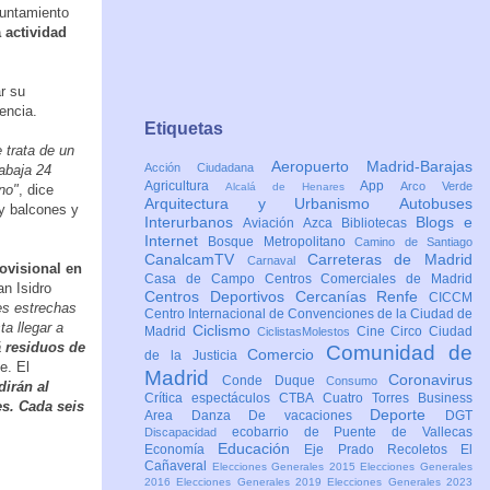
yuntamiento
 actividad
r su
encia.
Etiquetas
 trata de un
Aeropuerto Madrid-Barajas
Acción Ciudadana
abaja 24
Agricultura
App
Arco Verde
Alcalá de Henares
no"
, dice
Arquitectura y Urbanismo
Autobuses
 y balcones y
Interurbanos
Blogs e
Aviación
Azca
Bibliotecas
Internet
Bosque Metropolitano
Camino de Santiago
CanalcamTV
Carreteras de Madrid
Carnaval
ovisional en
Casa de Campo
Centros Comerciales de Madrid
an Isidro
Centros Deportivos
Cercanías Renfe
CICCM
les estrechas
Centro Internacional de Convenciones de la Ciudad de
a llegar a
Ciclismo
Madrid
Cine
Circo
Ciudad
CiclistasMolestos
á residuos de
Comunidad de
Comercio
de la Justicia
e. El
Madrid
Coronavirus
Conde Duque
Consumo
irán al
Crítica espectáculos
CTBA Cuatro Torres Business
s. Cada seis
Deporte
Area
Danza
De vacaciones
DGT
ecobarrio de Puente de Vallecas
Discapacidad
Educación
Economía
Eje Prado Recoletos
El
Cañaveral
Elecciones Generales 2015
Elecciones Generales
2016
Elecciones Generales 2019
Elecciones Generales 2023