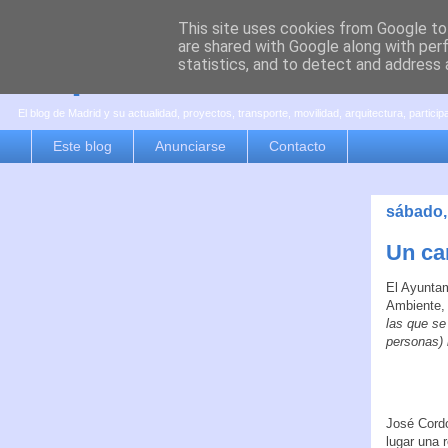
This site uses cookies from Google to 
are shared with Google along with per
es por madrid
statistics, and to detect and address 
El blog de Madrid y su actualidad, proyectos, transporte, movilidad, arquitectura, partici
Este blog
Anunciarse
Contacto
sábado,
Un ca
El Ayunta
Ambiente
las que se
personas) 
José Cordo
lugar una 