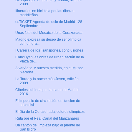
De tapas por Chamartín y Tetuán, octubre
2009
Itinerarios en bicicleta por las riberas
madrileñas
esTICKET: Agenda de ocio de Madrid - 28
Septiembre...
Unas fotos del Mosaico de la Corazonada
Madrid expresa su deseo de ser olímpica
con un gra...
I Carrera de los Transportes, conclusiones
Concluyen las obras de urbanización de la
Plaza de...
Alvar Aalto. A nuestra medida, en el Museo
Naciona...
La Tarde y la noche más Joven, edición
2009
Cibeles cubierta por la mano de Madrid
2016
El impuesto de circulación en función de
las emisi...
El Día de la Corazonada, colores olímpicos
Ruta por el Real Canal del Manzanares
Un cantón de limpieza bajo el puente de
San Isidro