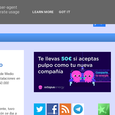
user-agent
erate usage
LEARN MORE
GOT IT
o
 de Medio
talaciones en
50.000
ente, tuvo
tón se iba a