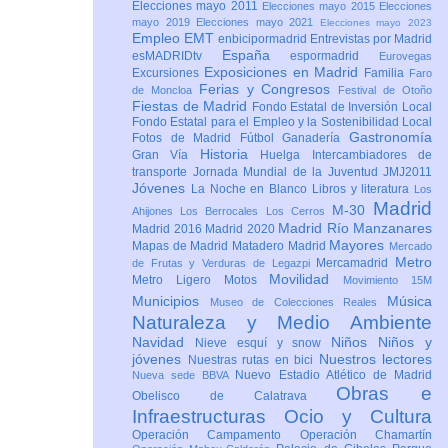
Elecciones mayo 2011
Elecciones mayo 2015
Elecciones
mayo 2019
Elecciones mayo 2021
Elecciones mayo 2023
Empleo
EMT
enbicipormadrid
Entrevistas por Madrid
España
esMADRIDtv
espormadrid
Eurovegas
Exposiciones en Madrid
Excursiones
Familia
Faro
Ferias y Congresos
de Moncloa
Festival de Otoño
Fiestas de Madrid
Fondo Estatal de Inversión Local
Fondo Estatal para el Empleo y la Sostenibilidad Local
Gastronomía
Fotos de Madrid
Fútbol
Ganadería
Historia
Gran Vía
Huelga
Intercambiadores de
transporte
Jornada Mundial de la Juventud JMJ2011
Jóvenes
La Noche en Blanco
Libros y literatura
Los
Madrid
M-30
Ahijones
Los Berrocales
Los Cerros
Madrid Río Manzanares
Madrid 2016
Madrid 2020
Mayores
Mapas de Madrid
Matadero Madrid
Mercado
Metro
Mercamadrid
de Frutas y Verduras de Legazpi
Movilidad
Metro Ligero
Motos
Movimiento 15M
Municipios
Música
Museo de Colecciones Reales
Naturaleza y Medio Ambiente
Navidad
Niños
Niños y
Nieve esquí y snow
jóvenes
Nuestros lectores
Nuestras rutas en bici
Nuevo Estadio Atlético de Madrid
Nueva sede BBVA
Obras e
Obelisco de Calatrava
Infraestructuras
Ocio y Cultura
Operación Campamento
Operación Chamartín