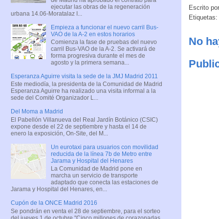
ejecutar las obras de la regeneración
Escrito po
urbana 14.06-Moratalaz I...
Etiquetas
Empieza a funcionar el nuevo carril Bus-
VAO de la A-2 en estos horarios
No ha
Comienza la fase de pruebas del nuevo
carril Bus-VAO de la A-2. Se activará de
forma progresiva durante el mes de
Publi
agosto y la primera semana...
Esperanza Aguirre visita la sede de la JMJ Madrid 2011
Este mediodía, la presidenta de la Comunidad de Madrid
Esperanza Aguirre ha realizado una visita informal a la
sede del Comité Organizador L...
Del Moma a Madrid
El Pabellón Villanueva del Real Jardín Botánico (CSIC)
expone desde el 22 de septiembre y hasta el 14 de
enero la exposición, On-Site, del M...
Un eurotaxi para usuarios con movilidad
reducida de la línea 7b de Metro entre
Jarama y Hospital del Henares
La Comunidad de Madrid pone en
marcha un servicio de transporte
adaptado que conecta las estaciones de
Jarama y Hospital del Henares, en...
Cupón de la ONCE Madrid 2016
Se pondrán en venta el 28 de septiembre, para el sorteo
del jueves 1 de octubre "Cinco millones de corazonadas