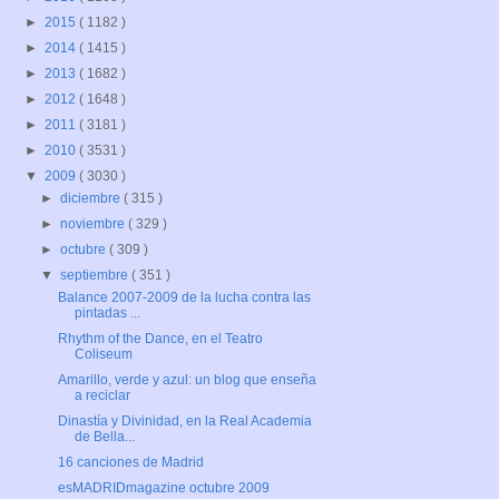
►
2015
( 1182 )
►
2014
( 1415 )
►
2013
( 1682 )
►
2012
( 1648 )
►
2011
( 3181 )
►
2010
( 3531 )
▼
2009
( 3030 )
►
diciembre
( 315 )
►
noviembre
( 329 )
►
octubre
( 309 )
▼
septiembre
( 351 )
Balance 2007-2009 de la lucha contra las
pintadas ...
Rhythm of the Dance, en el Teatro
Coliseum
Amarillo, verde y azul: un blog que enseña
a reciclar
Dinastía y Divinidad, en la Real Academia
de Bella...
16 canciones de Madrid
esMADRIDmagazine octubre 2009