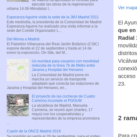
ejecutar las obras de la regeneración
Ver mapa
urbana 14.06-Moratalaz I...
Esperanza Aguirre visita la sede de la JMJ Madrid 2011
El Ayun
Este mediodía, la presidenta de la Comunidad de Madrid
Esperanza Aguirre ha realizado una visita informal a la
que en 
sede del Comité Organizador L...
Radial 
Del Moma a Madrid
El Pabellón Villanueva del Real Jardín Botánico (CSIC)
movilid
expone desde el 22 de septiembre y hasta el 14 de
distrito
enero la exposición, On-Site, del M...
Vicálva
Un eurotaxi para usuarios con movilidad
reducida de la línea 7b de Metro entre
conexió
Jarama y Hospital del Henares
La Comunidad de Madrid pone en
acceso 
marcha un servicio de transporte
23.
adaptado que conecta las estaciones de
Jarama y Hospital del Henares, en...
El proyecto de las cocheras de Cuatro
Caminos incumple el PGOUM
La alcaldesa de Madrid, Manuela
Carmena, se reunió ayer (martes, 17
mayo) con los cooperativistas y
2 ram
representantes de la empresa promotora
...
Cupón de la ONCE Madrid 2016
Para co
Se pondrán en venta el 28 de septiembre, para el sorteo