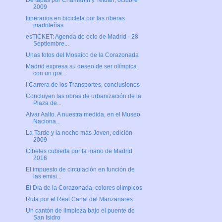
De tapas por Chamartín y Tetuán, octubre
2009
Itinerarios en bicicleta por las riberas
madrileñas
esTICKET: Agenda de ocio de Madrid - 28
Septiembre...
Unas fotos del Mosaico de la Corazonada
Madrid expresa su deseo de ser olímpica
con un gra...
I Carrera de los Transportes, conclusiones
Concluyen las obras de urbanización de la
Plaza de...
Alvar Aalto. A nuestra medida, en el Museo
Naciona...
La Tarde y la noche más Joven, edición
2009
Cibeles cubierta por la mano de Madrid
2016
El impuesto de circulación en función de
las emisi...
El Día de la Corazonada, colores olímpicos
Ruta por el Real Canal del Manzanares
Un cantón de limpieza bajo el puente de
San Isidro