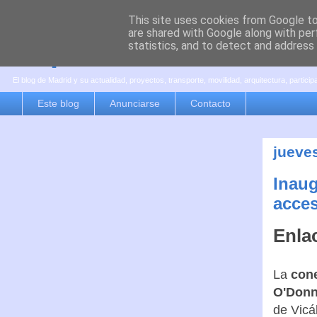
This site uses cookies from Google to 
are shared with Google along with per
es por madrid
statistics, and to detect and address
El blog de Madrid y su actualidad, proyectos, transporte, movilidad, arquitectura, partici
Este blog
Anunciarse
Contacto
jueve
Inaug
acces
Enla
La
cone
O'Donn
de Vicá