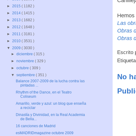
Canillej
►
2015
( 1182 )
►
2014
( 1415 )
Hemos e
►
2013
( 1682 )
Las obr
►
2012
( 1648 )
Obras d
►
2011
( 3181 )
Obras d
►
2010
( 3531 )
▼
2009
( 3030 )
Escrito
►
diciembre
( 315 )
Etiquet
►
noviembre
( 329 )
►
octubre
( 309 )
No ha
▼
septiembre
( 351 )
Balance 2007-2009 de la lucha contra las
pintadas ...
Publi
Rhythm of the Dance, en el Teatro
Coliseum
Amarillo, verde y azul: un blog que enseña
a reciclar
Dinastía y Divinidad, en la Real Academia
de Bella...
16 canciones de Madrid
esMADRIDmagazine octubre 2009