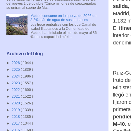
del jueves 1 de octubre "Cinco millones de corazonadas
salida
,
se unirán al sueño de Ma...
Madrid,
Madrid consume en lo que va de 2026 un
8,2% más de agua de sus embalses
1.132 m
Los trece embalses con los que Canal de
El
itin
Isabel II abastece a la Comunidad de
Madrid han iniciado el mes de mayo al 86
interio
% de su capacidad máxi...
denomin
Archivo del blog
►
2026
( 1044 )
►
2025
( 1839 )
Ruiz-Ga
►
2024
( 1986 )
fruto d
►
2023
( 1557 )
Ministe
►
2022
( 1600 )
llegó e
►
2021
( 1522 )
fijaron
►
2020
( 1526 )
primera
►
2019
( 1339 )
pendien
►
2018
( 1385 )
M-40
, 
►
2017
( 1344 )
►
2016
( 1168 )