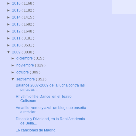
►
2016
( 1168 )
►
2015
( 1182 )
►
2014
( 1415 )
►
2013
( 1682 )
►
2012
( 1648 )
►
2011
( 3181 )
►
2010
( 3531 )
▼
2009
( 3030 )
►
diciembre
( 315 )
►
noviembre
( 329 )
►
octubre
( 309 )
▼
septiembre
( 351 )
Balance 2007-2009 de la lucha contra las
pintadas ...
Rhythm of the Dance, en el Teatro
Coliseum
Amarillo, verde y azul: un blog que enseña
a reciclar
Dinastía y Divinidad, en la Real Academia
de Bella...
16 canciones de Madrid