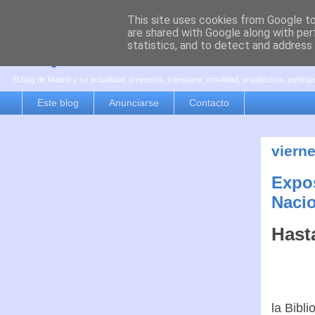
This site uses cookies from Google to 
are shared with Google along with per
es por madrid
statistics, and to detect and address
El blog de Madrid y su actualidad, proyectos, transporte, movilidad, arquitectura, partici
Este blog
Anunciarse
Contacto
viern
Expos
Naci
Hast
la Bibl