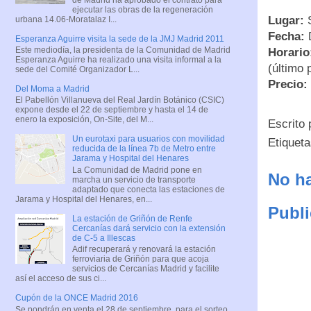
ejecutar las obras de la regeneración
Lugar:
S
urbana 14.06-Moratalaz I...
Fecha:
D
Esperanza Aguirre visita la sede de la JMJ Madrid 2011
Este mediodía, la presidenta de la Comunidad de Madrid
Horario
Esperanza Aguirre ha realizado una visita informal a la
(último 
sede del Comité Organizador L...
Precio:
Del Moma a Madrid
El Pabellón Villanueva del Real Jardín Botánico (CSIC)
expone desde el 22 de septiembre y hasta el 14 de
enero la exposición, On-Site, del M...
Escrito
Un eurotaxi para usuarios con movilidad
Etiquet
reducida de la línea 7b de Metro entre
Jarama y Hospital del Henares
La Comunidad de Madrid pone en
No ha
marcha un servicio de transporte
adaptado que conecta las estaciones de
Jarama y Hospital del Henares, en...
Publi
La estación de Griñón de Renfe
Cercanías dará servicio con la extensión
de C-5 a Illescas
Adif recuperará y renovará la estación
ferroviaria de Griñón para que acoja
servicios de Cercanías Madrid y facilite
así el acceso de sus ci...
Cupón de la ONCE Madrid 2016
Se pondrán en venta el 28 de septiembre, para el sorteo