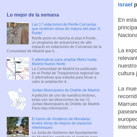
Israel
p
Lo mejor de la semana
En esta
Las 17 estaciones de Renfe Cercanías
princip
que recibirán obras de mejora del plan 'A
Punto'
Naciona
Renfe pone en marcha el plan A Punto ,
un programa de actuaciones de alto
impacto en estaciones de Cercanías de la
La expo
Comunidad de Madrid que b...
relevan
5 alternativas para ampliar Metro hasta
Madrid Nuevo Norte
nuestro
La Comunidad de Madrid ha publicado
cultura 
en el Portal de Trasparencia regional las
5 alternativas que estudia para llevar a
cabo la ampliación d...
La mues
Juntas Municipales de Distrito de Madrid
A petición de uno de nuestros lectores,
recorri
estas son las direcciones de las 21
Marruec
Juntas Municipales de Distrito de Madrid .
Para más información ...
paseand
europeo
El barrio de Vinateros de Moratalaz
tendrá obras de mejora de espacios
Internac
interbloques
La Junta de Gobierno del Ayuntamiento
de Madrid ha aprobado el contrato para