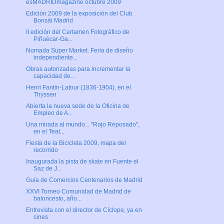
esMADRIDmagazine octubre 2009
Edición 2009 de la exposición del Club
Bonsái Madrid
II edición del Certamen Fotográfico de
Piñuécar-Ga...
Nomada Super Market. Feria de diseño
independiente...
Obras autorizadas para incrementar la
capacidad de...
Henri Fantin-Latour (1836-1904), en el
Thyssen
Abierta la nueva sede de la Oficina de
Empleo de A...
Una mirada al mundo... "Rojo Reposado",
en el Teat...
Fiesta de la Bicicleta 2009, mapa del
recorrido
Inaugurada la pista de skate en Fuente el
Saz de J...
Guía de Comercios Centenarios de Madrid
XXVI Torneo Comunidad de Madrid de
baloncesto, año...
Entrevista con el director de Cíclope, ya en
cines