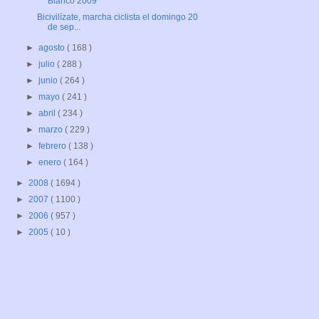
Blanco 2009
Bicivilízate, marcha ciclista el domingo 20
de sep...
►
agosto
( 168 )
►
julio
( 288 )
►
junio
( 264 )
►
mayo
( 241 )
►
abril
( 234 )
►
marzo
( 229 )
►
febrero
( 138 )
►
enero
( 164 )
►
2008
( 1694 )
►
2007
( 1100 )
►
2006
( 957 )
►
2005
( 10 )