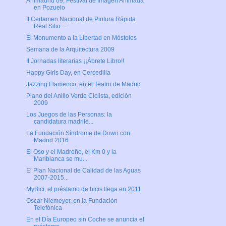
Animadrid 09, Festival de Imagen Animada
en Pozuelo
II Certamen Nacional de Pintura Rápida
Real Sitio ...
El Monumento a la Libertad en Móstoles
Semana de la Arquitectura 2009
II Jornadas literarias ¡¡Ábrete Libro!!
Happy Girls Day, en Cercedilla
Jazzing Flamenco, en el Teatro de Madrid
Plano del Anillo Verde Ciclista, edición
2009
Los Juegos de las Personas: la
candidatura madrile...
La Fundación Síndrome de Down con
Madrid 2016
El Oso y el Madroño, el Km 0 y la
Mariblanca se mu...
El Plan Nacional de Calidad de las Aguas
2007-2015...
MyBici, el préstamo de bicis llega en 2011
Oscar Niemeyer, en la Fundación
Telefónica
En el Día Europeo sin Coche se anuncia el