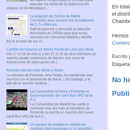
ejecutar las obras de la regeneración
En tota
urbana 14.06-Moratalaz I...
el dist
La estación de Griñón de Renfe
Cercanías dará servicio con la extensión
Chamber
de C-5 a Illescas
Adif recuperará y renovará la estación
ferroviaria de Griñón para que acoja
Hemos p
servicios de Cercanías Madrid y facilite
así el acceso de sus ci...
Comerci
Cambio de horarios en trenes Renfe de León por obras
Del 17 al 28 de marzo y del 22 al 28 de abril Adif tiene en
Escrito
marcha desde comienzos de febrero una serie de
actuaciones de adecuación de l...
Etiquet
Acuerdo laboral entre Iberia y Sepla
La ministra de Fomento, Ana Pastor, ha mantenido una
No ha
reunión con el presidente de Iberia, Luis Gallego, y el
jefe de la sección sindical ...
La Comunidad reclama a Fomento el
Publi
funcionamiento del carril Bus VAO de la
A-2
La Comunidad de Madrid ha vuelto a
reclamar una vez más al ministerio de
Fomento la puesta en marcha del nuevo
carril Bus VAO de la A-2...
Un parque de Hortaleza cambia de
nombre como homenaje a los guardias