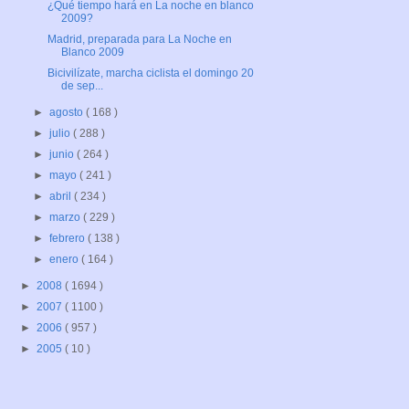
¿Qué tiempo hará en La noche en blanco
2009?
Madrid, preparada para La Noche en
Blanco 2009
Bicivilízate, marcha ciclista el domingo 20
de sep...
►
agosto
( 168 )
►
julio
( 288 )
►
junio
( 264 )
►
mayo
( 241 )
►
abril
( 234 )
►
marzo
( 229 )
►
febrero
( 138 )
►
enero
( 164 )
►
2008
( 1694 )
►
2007
( 1100 )
►
2006
( 957 )
►
2005
( 10 )