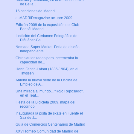
Dinastía y Divinidad, en la Real Academia
de Bella...
16 canciones de Madrid
esMADRIDmagazine octubre 2009
Edición 2009 de la exposición del Club
Bonsái Madrid
II edición del Certamen Fotográfico de
Piñuécar-Ga...
Nomada Super Market. Feria de diseño
independiente...
Obras autorizadas para incrementar la
capacidad de...
Henri Fantin-Latour (1836-1904), en el
Thyssen
Abierta la nueva sede de la Oficina de
Empleo de A...
Una mirada al mundo... "Rojo Reposado",
en el Teat...
Fiesta de la Bicicleta 2009, mapa del
recorrido
Inaugurada la pista de skate en Fuente el
Saz de J...
Guía de Comercios Centenarios de Madrid
XXVI Torneo Comunidad de Madrid de