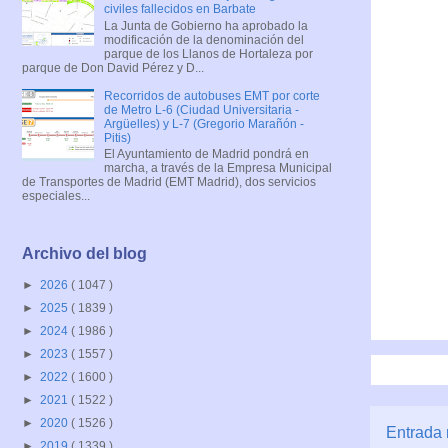
civiles fallecidos en Barbate
La Junta de Gobierno ha aprobado la
modificación de la denominación del
parque de los Llanos de Hortaleza por
parque de Don David Pérez y D...
Recorridos de autobuses EMT por corte
de Metro L-6 (Ciudad Universitaria -
Argüelles) y L-7 (Gregorio Marañón -
Pitis)
El Ayuntamiento de Madrid pondrá en
marcha, a través de la Empresa Municipal
de Transportes de Madrid (EMT Madrid), dos servicios
especiales...
Archivo del blog
►
2026
( 1047 )
►
2025
( 1839 )
►
2024
( 1986 )
►
2023
( 1557 )
►
2022
( 1600 )
►
2021
( 1522 )
►
2020
( 1526 )
Entrada 
►
2019
( 1339 )