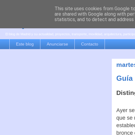
This site uses cookies from Google to 
are shared with Google along with per
es por madrid
statistics, and to detect and address
El blog de Madrid y su actualidad, proyectos, transporte, movilidad, arquitectura, partici
Este blog
Anunciarse
Contacto
marte
Guía
Disti
Ayer se
que se
estable
bronce 