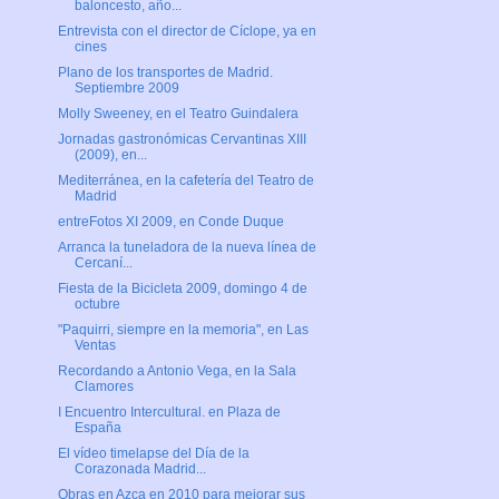
baloncesto, año...
Entrevista con el director de Cíclope, ya en
cines
Plano de los transportes de Madrid.
Septiembre 2009
Molly Sweeney, en el Teatro Guindalera
Jornadas gastronómicas Cervantinas XIII
(2009), en...
Mediterránea, en la cafetería del Teatro de
Madrid
entreFotos XI 2009, en Conde Duque
Arranca la tuneladora de la nueva línea de
Cercaní...
Fiesta de la Bicicleta 2009, domingo 4 de
octubre
"Paquirri, siempre en la memoria", en Las
Ventas
Recordando a Antonio Vega, en la Sala
Clamores
I Encuentro Intercultural. en Plaza de
España
El vídeo timelapse del Día de la
Corazonada Madrid...
Obras en Azca en 2010 para mejorar sus