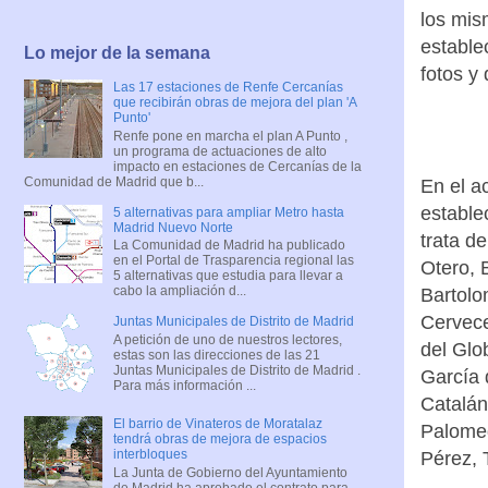
los mis
estable
Lo mejor de la semana
fotos y
Las 17 estaciones de Renfe Cercanías
que recibirán obras de mejora del plan 'A
Punto'
Renfe pone en marcha el plan A Punto ,
un programa de actuaciones de alto
impacto en estaciones de Cercanías de la
Comunidad de Madrid que b...
En el a
estable
5 alternativas para ampliar Metro hasta
Madrid Nuevo Norte
trata d
La Comunidad de Madrid ha publicado
en el Portal de Trasparencia regional las
Otero, 
5 alternativas que estudia para llevar a
cabo la ampliación d...
Bartolo
Cervece
Juntas Municipales de Distrito de Madrid
A petición de uno de nuestros lectores,
del Glo
estas son las direcciones de las 21
Juntas Municipales de Distrito de Madrid .
García 
Para más información ...
Catalán
El barrio de Vinateros de Moratalaz
Palomeq
tendrá obras de mejora de espacios
interbloques
Pérez, 
La Junta de Gobierno del Ayuntamiento
de Madrid ha aprobado el contrato para