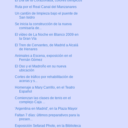
El Día de la Corazonada, colores olímpicos
Ruta por el Real Canal del Manzanares
Un cantón de limpieza bajo el puente de
San Isidro
Se inicia la construcción de la nueva
comisaría de...
El vídeo de La Noche en Blanco 2009 en
la Gran Vía
El Tren de Cervantes, de Madrid a Alcalá
de Henares
Animales a Escena, exposición en el
Fernán Gómez
El Oso y el Madroño en su nueva
ubicación
Cortes de tráfico por rehabilitación de
aceras y s...
Homenaje a Mary Carrillo, en el Teatro
Español
Comienzan las clases de tenis en el
complejo Caja ...
'Argentina en Madrid', en la Plaza Mayor
Faltan 7 días: últimos preparativos para la
presen...
Exposición Sefarad Photo, en la Biblioteca