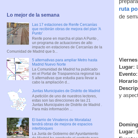
prepara
ruta po
Lo mejor de la semana
de sema
Las 17 estaciones de Renfe Cercanías
que recibirán obras de mejora del plan 'A
Punto'
Renfe pone en marcha el plan A Punto ,
un programa de actuaciones de alto
impacto en estaciones de Cercanías de la
Comunidad de Madrid que b...
Viernes
5 alternativas para ampliar Metro hasta
Madrid Nuevo Norte
Lugar:
L
La Comunidad de Madrid ha publicado
Evento:
en el Portal de Trasparencia regional las
5 alternativas que estudia para llevar a
Horario
cabo la ampliación d...
Descrip
Juntas Municipales de Distrito de Madrid
y aspect
A petición de uno de nuestros lectores,
estas son las direcciones de las 21
Juntas Municipales de Distrito de Madrid .
Para más información ...
El barrio de Vinateros de Moratalaz
Domingo
tendrá obras de mejora de espacios
interbloques
Lugar:
E
La Junta de Gobierno del Ayuntamiento
de Madrid ha aprobado el contrato para