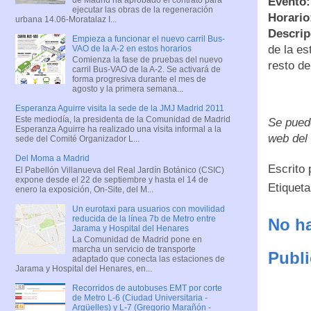
Evento:
ejecutar las obras de la regeneración
Horario
urbana 14.06-Moratalaz I...
Descrip
Empieza a funcionar el nuevo carril Bus-
de la es
VAO de la A-2 en estos horarios
Comienza la fase de pruebas del nuevo
resto de
carril Bus-VAO de la A-2. Se activará de
forma progresiva durante el mes de
agosto y la primera semana...
Esperanza Aguirre visita la sede de la JMJ Madrid 2011
Este mediodía, la presidenta de la Comunidad de Madrid
Se puede
Esperanza Aguirre ha realizado una visita informal a la
web del
sede del Comité Organizador L...
Del Moma a Madrid
Escrito
El Pabellón Villanueva del Real Jardín Botánico (CSIC)
expone desde el 22 de septiembre y hasta el 14 de
Etiquet
enero la exposición, On-Site, del M...
Un eurotaxi para usuarios con movilidad
reducida de la línea 7b de Metro entre
No ha
Jarama y Hospital del Henares
La Comunidad de Madrid pone en
marcha un servicio de transporte
Publi
adaptado que conecta las estaciones de
Jarama y Hospital del Henares, en...
Recorridos de autobuses EMT por corte
de Metro L-6 (Ciudad Universitaria -
Argüelles) y L-7 (Gregorio Marañón -