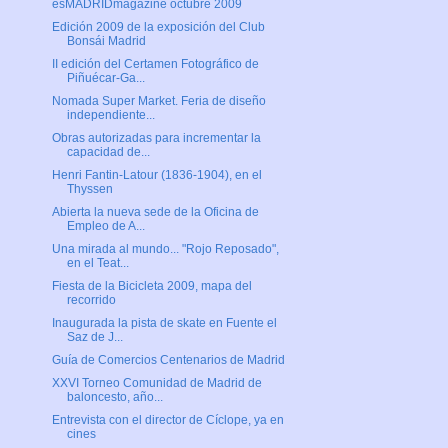
esMADRIDmagazine octubre 2009
Edición 2009 de la exposición del Club
Bonsái Madrid
II edición del Certamen Fotográfico de
Piñuécar-Ga...
Nomada Super Market. Feria de diseño
independiente...
Obras autorizadas para incrementar la
capacidad de...
Henri Fantin-Latour (1836-1904), en el
Thyssen
Abierta la nueva sede de la Oficina de
Empleo de A...
Una mirada al mundo... "Rojo Reposado",
en el Teat...
Fiesta de la Bicicleta 2009, mapa del
recorrido
Inaugurada la pista de skate en Fuente el
Saz de J...
Guía de Comercios Centenarios de Madrid
XXVI Torneo Comunidad de Madrid de
baloncesto, año...
Entrevista con el director de Cíclope, ya en
cines