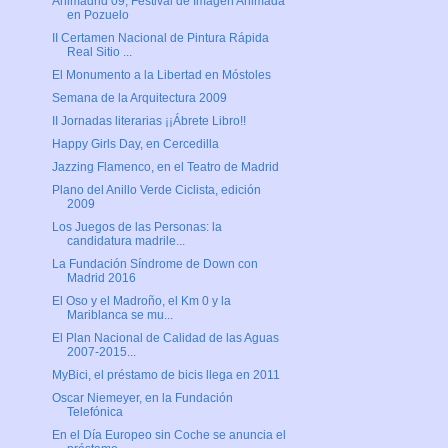
Animadrid 09, Festival de Imagen Animada
en Pozuelo
II Certamen Nacional de Pintura Rápida
Real Sitio ...
El Monumento a la Libertad en Móstoles
Semana de la Arquitectura 2009
II Jornadas literarias ¡¡Ábrete Libro!!
Happy Girls Day, en Cercedilla
Jazzing Flamenco, en el Teatro de Madrid
Plano del Anillo Verde Ciclista, edición
2009
Los Juegos de las Personas: la
candidatura madrile...
La Fundación Síndrome de Down con
Madrid 2016
El Oso y el Madroño, el Km 0 y la
Mariblanca se mu...
El Plan Nacional de Calidad de las Aguas
2007-2015...
MyBici, el préstamo de bicis llega en 2011
Oscar Niemeyer, en la Fundación
Telefónica
En el Día Europeo sin Coche se anuncia el