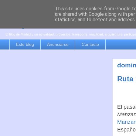
This site uses cookies from Google to 
are shared with Google along with per
es por madrid
statistics, and to detect and address
El blog de Madrid y su actualidad, proyectos, transporte, movilidad, arquitectura, partici
Este blog
Anunciarse
Contacto
domin
Ruta 
El pasa
Manzan
Manzan
Español