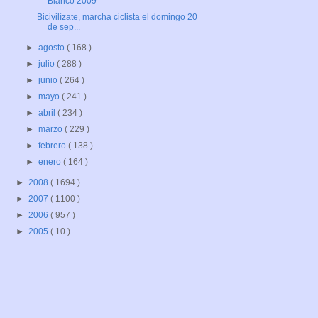
Blanco 2009
Bicivilízate, marcha ciclista el domingo 20
de sep...
►
agosto
( 168 )
►
julio
( 288 )
►
junio
( 264 )
►
mayo
( 241 )
►
abril
( 234 )
►
marzo
( 229 )
►
febrero
( 138 )
►
enero
( 164 )
►
2008
( 1694 )
►
2007
( 1100 )
►
2006
( 957 )
►
2005
( 10 )