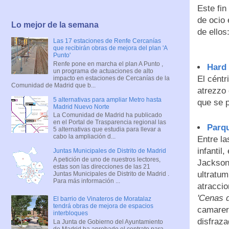
Este fi
de ocio 
Lo mejor de la semana
de ellos
Las 17 estaciones de Renfe Cercanías
que recibirán obras de mejora del plan 'A
Punto'
Renfe pone en marcha el plan A Punto ,
Hard
un programa de actuaciones de alto
El céntr
impacto en estaciones de Cercanías de la
Comunidad de Madrid que b...
atrezzo 
5 alternativas para ampliar Metro hasta
que se p
Madrid Nuevo Norte
La Comunidad de Madrid ha publicado
en el Portal de Trasparencia regional las
Parq
5 alternativas que estudia para llevar a
cabo la ampliación d...
Entre l
infantil
Juntas Municipales de Distrito de Madrid
A petición de uno de nuestros lectores,
Jackson
estas son las direcciones de las 21
ultratum
Juntas Municipales de Distrito de Madrid .
Para más información ...
atraccio
'Cenas d
El barrio de Vinateros de Moratalaz
tendrá obras de mejora de espacios
camarer
interbloques
disfraza
La Junta de Gobierno del Ayuntamiento
de Madrid ha aprobado el contrato para