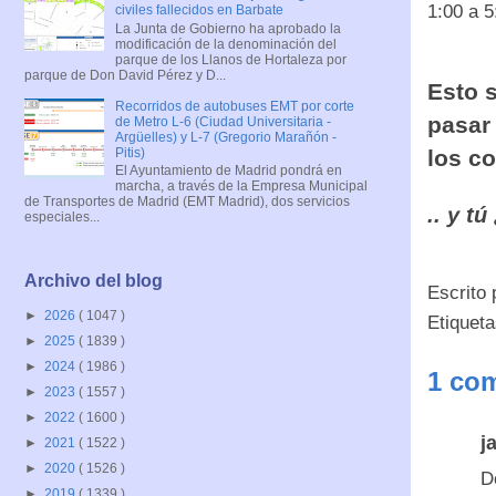
1:00 a 5
civiles fallecidos en Barbate
La Junta de Gobierno ha aprobado la
modificación de la denominación del
parque de los Llanos de Hortaleza por
parque de Don David Pérez y D...
Esto 
Recorridos de autobuses EMT por corte
pasar 
de Metro L-6 (Ciudad Universitaria -
Argüelles) y L-7 (Gregorio Marañón -
Pitis)
los c
El Ayuntamiento de Madrid pondrá en
marcha, a través de la Empresa Municipal
de Transportes de Madrid (EMT Madrid), dos servicios
.. y t
especiales...
Archivo del blog
Escrito
►
2026
( 1047 )
Etiquet
►
2025
( 1839 )
►
2024
( 1986 )
1 com
►
2023
( 1557 )
►
2022
( 1600 )
j
►
2021
( 1522 )
►
2020
( 1526 )
D
►
2019
( 1339 )