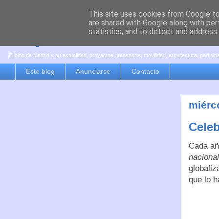
This site uses cookies from Google to 
are shared with Google along with per
es por madrid
statistics, and to detect and address
El blog de Madrid y su actualidad, proyectos, transporte, movilidad, arquitectura, partici
Este blog
Anunciarse
Contacto
miérc
Celeb
Cada añ
naciona
globaliz
que lo 