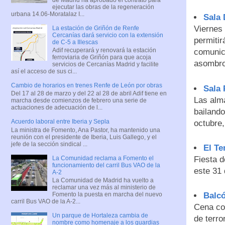
ejecutar las obras de la regeneración
urbana 14.06-Moratalaz I...
Sala
Viernes
La estación de Griñón de Renfe
Cercanías dará servicio con la extensión
permitir
de C-5 a Illescas
Adif recuperará y renovará la estación
comunic
ferroviaria de Griñón para que acoja
asombro
servicios de Cercanías Madrid y facilite
así el acceso de sus ci...
Cambio de horarios en trenes Renfe de León por obras
Sala 
Del 17 al 28 de marzo y del 22 al 28 de abril Adif tiene en
Las alma
marcha desde comienzos de febrero una serie de
actuaciones de adecuación de l...
bailando
Acuerdo laboral entre Iberia y Sepla
octubre,
La ministra de Fomento, Ana Pastor, ha mantenido una
reunión con el presidente de Iberia, Luis Gallego, y el
jefe de la sección sindical ...
El Te
La Comunidad reclama a Fomento el
Fiesta d
funcionamiento del carril Bus VAO de la
este 31 
A-2
La Comunidad de Madrid ha vuelto a
reclamar una vez más al ministerio de
Balc
Fomento la puesta en marcha del nuevo
carril Bus VAO de la A-2...
Cena co
Un parque de Hortaleza cambia de
de terro
nombre como homenaje a los guardias